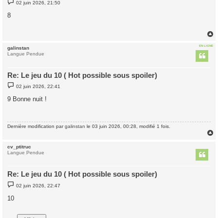
M
02 juin 2026, 21:50
e
s
8
s
a
g
e
EN LIGNE
galinstan
t
Langue Pendue
Re: Le jeu du 10 ( Hot possible sous spoiler)
M
02 juin 2026, 22:41
e
s
9 Bonne nuit !
s
a
g
e
Dernière modification par
galinstan
le 03 juin 2026, 00:28, modifié 1 fois.
cv_ptitruc
t
Langue Pendue
Re: Le jeu du 10 ( Hot possible sous spoiler)
M
02 juin 2026, 22:47
e
s
10
s
a
g