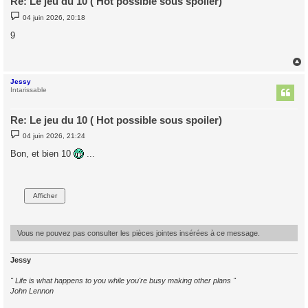
Re: Le jeu du 10 ( Hot possible sous spoiler)
M
04 juin 2026, 20:18
e
s
9
s
a
g
e
Jessy
t
Intarissable
Re: Le jeu du 10 ( Hot possible sous spoiler)
M
04 juin 2026, 21:24
e
s
Bon, et bien 10
...
s
a
g
e
Vous ne pouvez pas consulter les pièces jointes insérées à ce message.
Jessy
" Life is what happens to you while you're busy making other plans "
John Lennon