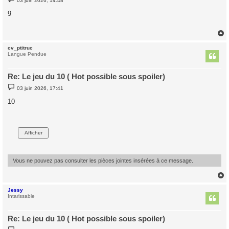
03 juin 2026, 14:48
e
s
9
s
a
g
e
cv_ptitruc
t
Langue Pendue
Re: Le jeu du 10 ( Hot possible sous spoiler)
M
03 juin 2026, 17:41
e
s
10
s
a
g
e
Vous ne pouvez pas consulter les pièces jointes insérées à ce message.
Jessy
t
Intarissable
Re: Le jeu du 10 ( Hot possible sous spoiler)
M