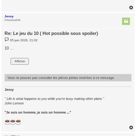
a
g
e
Jessy
t
Intarissable
Re: Le jeu du 10 ( Hot possible sous spoiler)
M
05 juin 2026, 21:02
e
s
10 ...
s
a
g
e
Vous ne pouvez pas consulter les pièces jointes insérées à ce message.
Jessy
" Life is what happens to you while you're busy making other plans "
John Lennon
"Je suis un homme, je suis un homme ..."