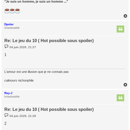
"Je suis un homme, je suis un homme ..."
Dpolar
t
Intarissable
Re: Le jeu du 10 ( Hot possible sous spoiler)
M
04 juin 2026, 21:27
e
s
1
s
a
g
e
L'amour est une illusion que je ne connais pas
calinours nichonphile
Ray-J
t
Intarissable
Re: Le jeu du 10 ( Hot possible sous spoiler)
M
04 juin 2026, 21:29
e
s
2
s
a