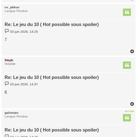
cv_ptitruc
t
Langue Pendue
Re: Le jeu du 10 ( Hot possible sous spoiler)
M
03 juin 2026, 14:25
e
s
7
s
a
g
e
Steph
t
Volubile
Re: Le jeu du 10 ( Hot possible sous spoiler)
M
03 juin 2026, 14:37
e
s
8.
s
a
g
e
EN LIGNE
galinstan
t
Langue Pendue
Re: Le jeu du 10 ( Hot possible sous spoiler)
M