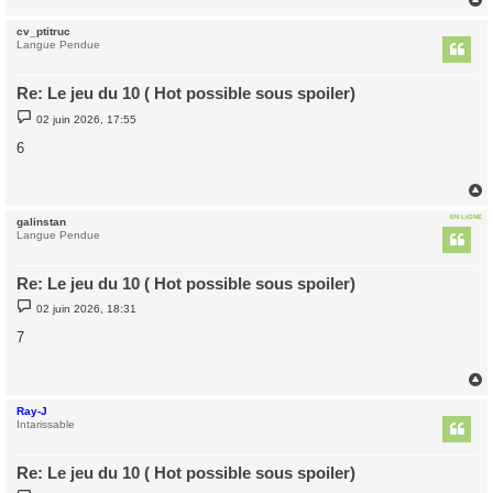
cv_ptitruc
t
Langue Pendue
Re: Le jeu du 10 ( Hot possible sous spoiler)
M
02 juin 2026, 17:55
e
s
6
s
a
g
e
EN LIGNE
galinstan
t
Langue Pendue
Re: Le jeu du 10 ( Hot possible sous spoiler)
M
02 juin 2026, 18:31
e
s
7
s
a
g
e
Ray-J
t
Intarissable
Re: Le jeu du 10 ( Hot possible sous spoiler)