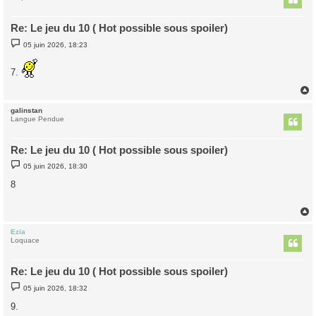
Re: Le jeu du 10 ( Hot possible sous spoiler)
M
05 juin 2026, 18:23
e
s
s
7.
a
g
e
galinstan
t
Langue Pendue
Re: Le jeu du 10 ( Hot possible sous spoiler)
M
05 juin 2026, 18:30
e
s
8
s
a
g
e
Ezia
t
Loquace
Re: Le jeu du 10 ( Hot possible sous spoiler)
M
05 juin 2026, 18:32
e
s
9.
s