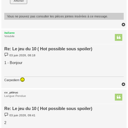
e
Vous ne pouvez pas consulter les pièces jointes insérées à ce message.
italiano
t
Volubile
Re: Le jeu du 10 ( Hot possible sous spoiler)
M
03 juin 2026, 08:18
e
s
1 - Bonjour
s
a
g
e
Carpediem
cv_ptitruc
t
Langue Pendue
Re: Le jeu du 10 ( Hot possible sous spoiler)
M
03 juin 2026, 09:41
e
s
2
s
a