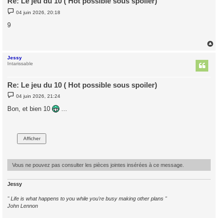
Re: Le jeu du 10 ( Hot possible sous spoiler)
M
04 juin 2026, 20:18
e
s
9
s
a
g
e
Jessy
t
Intarissable
Re: Le jeu du 10 ( Hot possible sous spoiler)
M
04 juin 2026, 21:24
e
s
Bon, et bien 10
...
s
a
g
e
Vous ne pouvez pas consulter les pièces jointes insérées à ce message.
Jessy
" Life is what happens to you while you're busy making other plans "
John Lennon