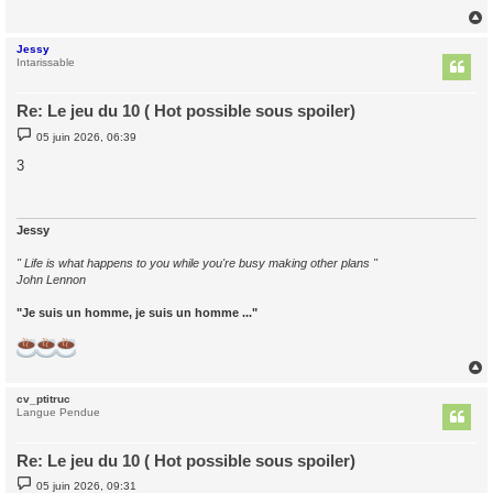
g
e
Jessy
t
Intarissable
Re: Le jeu du 10 ( Hot possible sous spoiler)
M
05 juin 2026, 06:39
e
s
3
s
a
g
e
Jessy
" Life is what happens to you while you're busy making other plans "
John Lennon
"Je suis un homme, je suis un homme ..."
cv_ptitruc
t
Langue Pendue
Re: Le jeu du 10 ( Hot possible sous spoiler)
M
05 juin 2026, 09:31