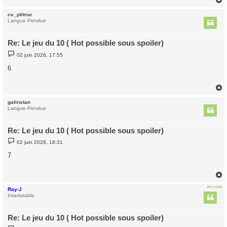
cv_ptitruc
t
Langue Pendue
Re: Le jeu du 10 ( Hot possible sous spoiler)
M
02 juin 2026, 17:55
e
s
6
s
a
g
e
galinstan
t
Langue Pendue
Re: Le jeu du 10 ( Hot possible sous spoiler)
M
02 juin 2026, 18:31
e
s
7
s
a
g
e
EN LIGNE
Ray-J
t
Intarissable
Re: Le jeu du 10 ( Hot possible sous spoiler)