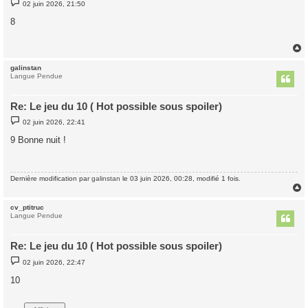
M
02 juin 2026, 21:50
e
s
8
s
a
g
e
galinstan
t
Langue Pendue
Re: Le jeu du 10 ( Hot possible sous spoiler)
M
02 juin 2026, 22:41
e
s
9 Bonne nuit !
s
a
g
e
Dernière modification par
galinstan
le 03 juin 2026, 00:28, modifié 1 fois.
cv_ptitruc
t
Langue Pendue
Re: Le jeu du 10 ( Hot possible sous spoiler)
M
02 juin 2026, 22:47
e
s
10
s
a
g