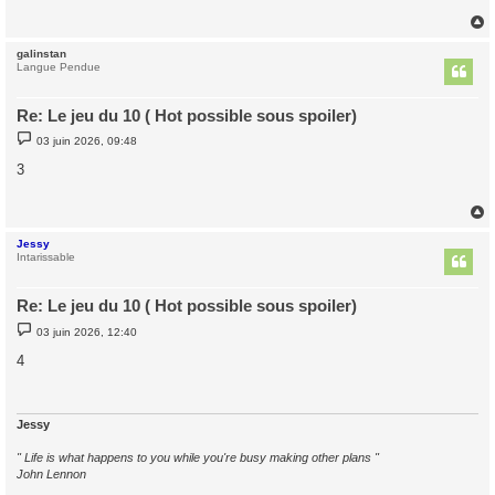
g
e
galinstan
t
Langue Pendue
Re: Le jeu du 10 ( Hot possible sous spoiler)
M
03 juin 2026, 09:48
e
s
3
s
a
g
e
Jessy
t
Intarissable
Re: Le jeu du 10 ( Hot possible sous spoiler)
M
03 juin 2026, 12:40
e
s
4
s
a
g
e
Jessy
" Life is what happens to you while you're busy making other plans "
John Lennon