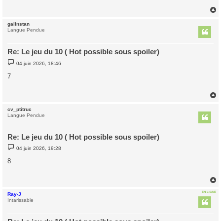
g
e
galinstan
t
Langue Pendue
Re: Le jeu du 10 ( Hot possible sous spoiler)
M
04 juin 2026, 18:46
e
s
7
s
a
g
e
cv_ptitruc
t
Langue Pendue
Re: Le jeu du 10 ( Hot possible sous spoiler)
M
04 juin 2026, 19:28
e
s
8
s
a
g
e
EN LIGNE
Ray-J
t
Intarissable