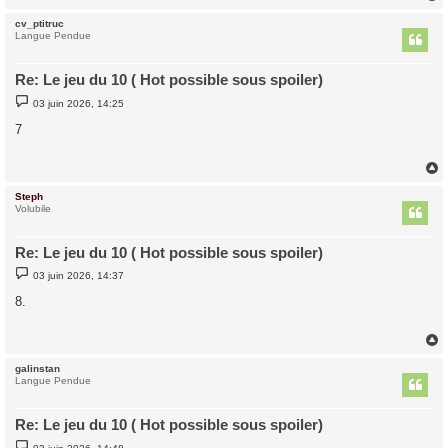
cv_ptitruc
t
Langue Pendue
Re: Le jeu du 10 ( Hot possible sous spoiler)
M
03 juin 2026, 14:25
e
s
7
s
a
g
e
Steph
t
Volubile
Re: Le jeu du 10 ( Hot possible sous spoiler)
M
03 juin 2026, 14:37
e
s
8.
s
a
g
e
galinstan
t
Langue Pendue
Re: Le jeu du 10 ( Hot possible sous spoiler)
M