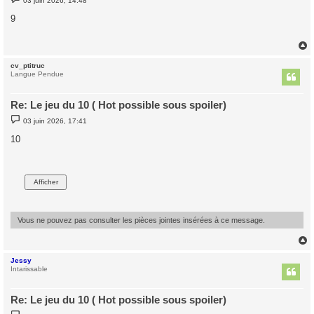
03 juin 2026, 14:48
e
s
9
s
a
g
e
cv_ptitruc
t
Langue Pendue
Re: Le jeu du 10 ( Hot possible sous spoiler)
M
03 juin 2026, 17:41
e
s
10
s
a
g
e
Vous ne pouvez pas consulter les pièces jointes insérées à ce message.
Jessy
t
Intarissable
Re: Le jeu du 10 ( Hot possible sous spoiler)
M