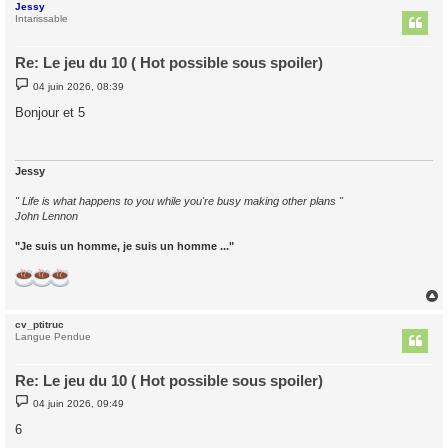
Jessy
t
Intarissable
Re: Le jeu du 10 ( Hot possible sous spoiler)
M
04 juin 2026, 08:39
e
s
Bonjour et 5
s
a
g
e
Jessy
" Life is what happens to you while you're busy making other plans "
John Lennon
"Je suis un homme, je suis un homme ..."
cv_ptitruc
t
Langue Pendue
Re: Le jeu du 10 ( Hot possible sous spoiler)
M
04 juin 2026, 09:49
e
s
6
s
a