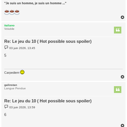
"Je suis un homme, je suis un homme ..."
italiano
t
Volubile
Re: Le jeu du 10 ( Hot possible sous spoiler)
M
03 juin 2026, 13:45
e
s
5
s
a
g
e
Carpediem
galinstan
t
Langue Pendue
Re: Le jeu du 10 ( Hot possible sous spoiler)
M
03 juin 2026, 13:59
e
s
6
s
a
g
e