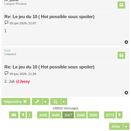
cv_ptitruc
t
Langue Pendue
Re: Le jeu du 10 ( Hot possible sous spoiler)
M
05 juin 2026, 21:07
e
s
1
s
a
g
e
Ezia
t
Loquace
Re: Le jeu du 10 ( Hot possible sous spoiler)
M
05 juin 2026, 21:26
e
s
2. Joli
@Jessy
s
a
g
e
Répondre
t
148502 messages
1
3685
3686
3687
3688
3689
3713
Page
3687
Précédent
sur
3713
Sui
…
…
Aller