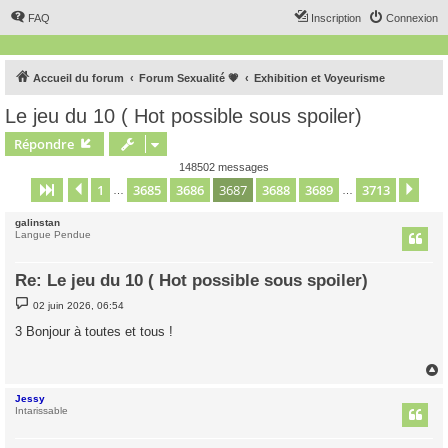
FAQ
Inscription
Connexion
Accueil du forum
Forum Sexualité 💗
Exhibition et Voyeurisme
Le jeu du 10 ( Hot possible sous spoiler)
Répondre
148502 messages
1
3685
3686
3687
3688
3689
3713
Page
3687
Précédent
sur
3713
Sui
…
…
galinstan
Langue Pendue
Re: Le jeu du 10 ( Hot possible sous spoiler)
M
02 juin 2026, 06:54
e
s
3 Bonjour à toutes et tous !
s
a
g
e
Jessy
t
Intarissable