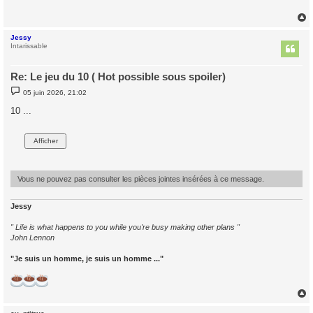
a
g
e
Jessy
t
Intarissable
Re: Le jeu du 10 ( Hot possible sous spoiler)
M
05 juin 2026, 21:02
e
s
10 ...
s
a
g
e
Vous ne pouvez pas consulter les pièces jointes insérées à ce message.
Jessy
" Life is what happens to you while you're busy making other plans "
John Lennon
"Je suis un homme, je suis un homme ..."