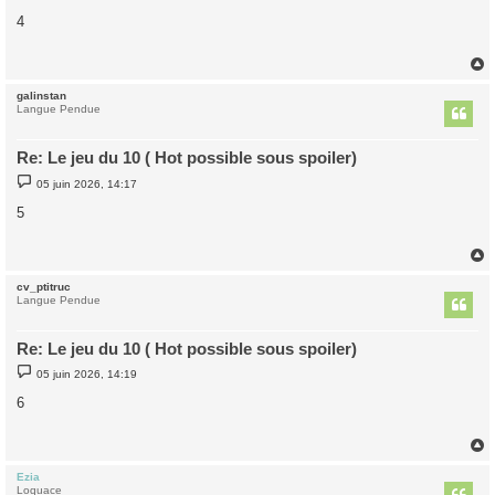
e
s
4
s
a
g
e
galinstan
t
Langue Pendue
Re: Le jeu du 10 ( Hot possible sous spoiler)
M
05 juin 2026, 14:17
e
s
5
s
a
g
e
cv_ptitruc
t
Langue Pendue
Re: Le jeu du 10 ( Hot possible sous spoiler)
M
05 juin 2026, 14:19
e
s
6
s
a
g
e
Ezia
t
Loquace