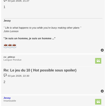
03 juin 2026, 21:27
e
s
1
s
a
g
e
Jessy
" Life is what happens to you while you're busy making other plans "
John Lennon
"Je suis un homme, je suis un homme ..."
cv_ptitruc
t
Langue Pendue
Re: Le jeu du 10 ( Hot possible sous spoiler)
M
03 juin 2026, 22:30
e
s
2
s
a
g
e
Jessy
t
Intarissable