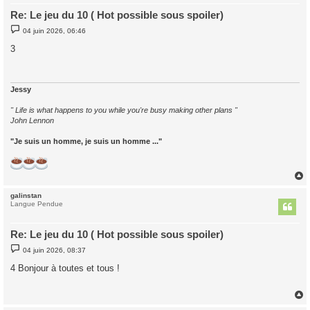
Re: Le jeu du 10 ( Hot possible sous spoiler)
M
04 juin 2026, 06:46
e
s
3
s
a
g
e
Jessy
" Life is what happens to you while you're busy making other plans "
John Lennon
"Je suis un homme, je suis un homme ..."
galinstan
t
Langue Pendue
Re: Le jeu du 10 ( Hot possible sous spoiler)
M
04 juin 2026, 08:37
e
s
4 Bonjour à toutes et tous !
s
a
g
e