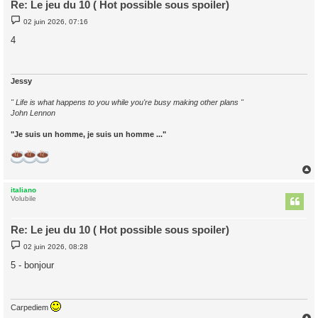
Re: Le jeu du 10 ( Hot possible sous spoiler)
M
02 juin 2026, 07:16
e
s
4
s
a
g
e
Jessy
" Life is what happens to you while you're busy making other plans "
John Lennon
"Je suis un homme, je suis un homme ..."
italiano
t
Volubile
Re: Le jeu du 10 ( Hot possible sous spoiler)
M
02 juin 2026, 08:28
e
s
5 - bonjour
s
a
g
e
Carpediem