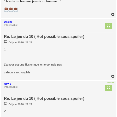
"Je suis un homme, je suis un homme ..."
Dpolar
t
Intarissable
Re: Le jeu du 10 ( Hot possible sous spoiler)
M
04 juin 2026, 21:27
e
s
1
s
a
g
e
L'amour est une illusion que je ne connais pas
calinours nichonphile
EN LIGNE
Ray-J
t
Intarissable
Re: Le jeu du 10 ( Hot possible sous spoiler)
M
04 juin 2026, 21:29
e
s
2
s
a