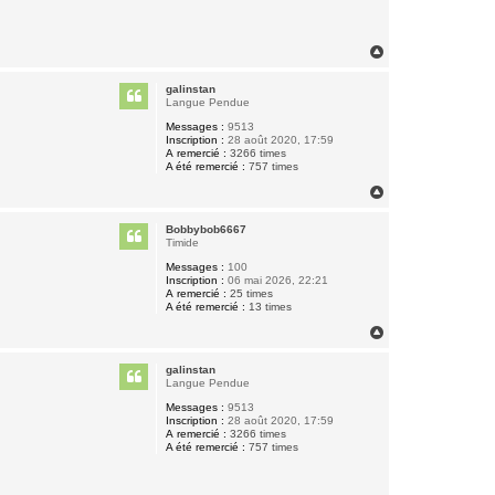
H
a
u
galinstan
t
Langue Pendue
Messages :
9513
Inscription :
28 août 2020, 17:59
A remercié :
3266 times
A été remercié :
757 times
H
a
u
Bobbybob6667
t
Timide
Messages :
100
Inscription :
06 mai 2026, 22:21
A remercié :
25 times
A été remercié :
13 times
H
a
u
galinstan
t
Langue Pendue
Messages :
9513
Inscription :
28 août 2020, 17:59
A remercié :
3266 times
A été remercié :
757 times