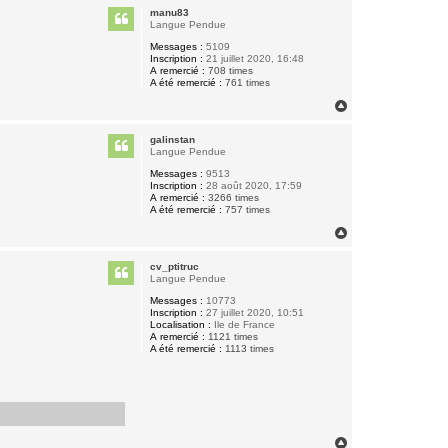
u
manu83
t
Langue Pendue
Messages :
5109
Inscription :
21 juillet 2020, 16:48
A remercié :
708 times
A été remercié :
761 times
H
a
u
galinstan
t
Langue Pendue
Messages :
9513
Inscription :
28 août 2020, 17:59
A remercié :
3266 times
A été remercié :
757 times
H
a
u
cv_ptitruc
t
Langue Pendue
Messages :
10773
Inscription :
27 juillet 2020, 10:51
Localisation :
Ile de France
A remercié :
1121 times
A été remercié :
1113 times
H