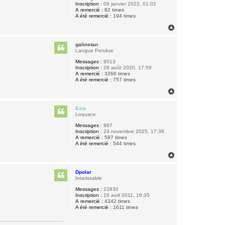
Inscription :
09 janvier 2022, 01:02
A remercié :
82 times
A été remercié :
194 times
H
a
u
galinstan
t
Langue Pendue
Messages :
9513
Inscription :
28 août 2020, 17:59
A remercié :
3266 times
A été remercié :
757 times
H
a
u
Ezia
t
Loquace
Messages :
997
Inscription :
24 novembre 2025, 17:38
A remercié :
597 times
A été remercié :
544 times
H
a
u
Dpolar
t
Intarissable
Messages :
23930
Inscription :
16 avril 2011, 16:35
A remercié :
4342 times
A été remercié :
1611 times