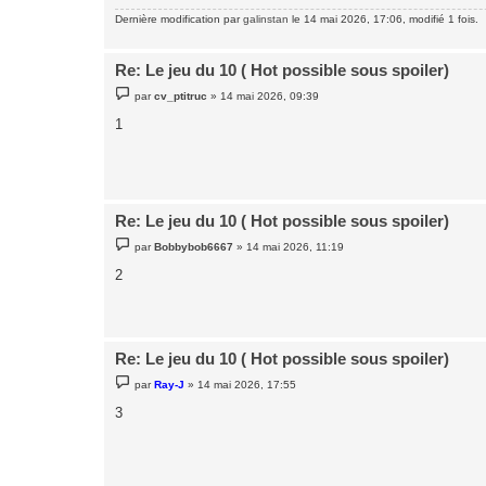
Dernière modification par
galinstan
le 14 mai 2026, 17:06, modifié 1 fois.
Re: Le jeu du 10 ( Hot possible sous spoiler)
M
par
cv_ptitruc
»
14 mai 2026, 09:39
e
s
1
s
a
g
e
Re: Le jeu du 10 ( Hot possible sous spoiler)
M
par
Bobbybob6667
»
14 mai 2026, 11:19
e
s
2
s
a
g
e
Re: Le jeu du 10 ( Hot possible sous spoiler)
M
par
Ray-J
»
14 mai 2026, 17:55
e
s
3
s
a
g
e