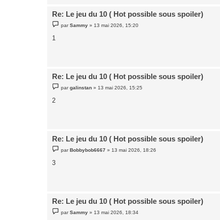
Re: Le jeu du 10 ( Hot possible sous spoiler)
M
par
Sammy
»
13 mai 2026, 15:20
e
s
1
s
a
g
e
Re: Le jeu du 10 ( Hot possible sous spoiler)
M
par
galinstan
»
13 mai 2026, 15:25
e
s
2
s
a
g
e
Re: Le jeu du 10 ( Hot possible sous spoiler)
M
par
Bobbybob6667
»
13 mai 2026, 18:26
e
s
3
s
a
g
e
Re: Le jeu du 10 ( Hot possible sous spoiler)
M
par
Sammy
»
13 mai 2026, 18:34
e