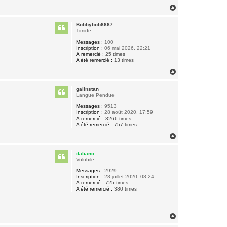
H
a
u
Bobbybob6667
t
Timide
Messages :
100
Inscription :
06 mai 2026, 22:21
A remercié :
25 times
A été remercié :
13 times
H
a
u
galinstan
t
Langue Pendue
Messages :
9513
Inscription :
28 août 2020, 17:59
A remercié :
3266 times
A été remercié :
757 times
H
a
u
italiano
t
Volubile
Messages :
2929
Inscription :
28 juillet 2020, 08:24
A remercié :
725 times
A été remercié :
380 times
H
a