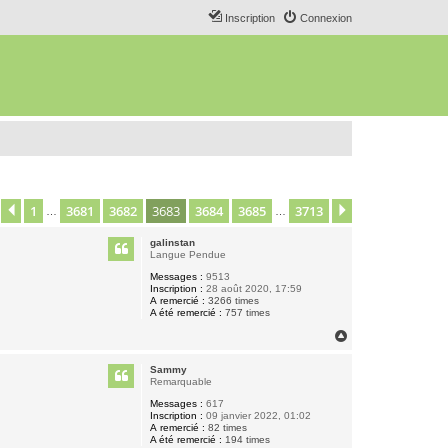
Inscription
Connexion
1
3681
3682
3683
3684
3685
3713
age
3683
Précédent
sur
3713
Suivant
…
…
galinstan
Langue Pendue
Messages :
9513
Inscription :
28 août 2020, 17:59
A remercié :
3266 times
A été remercié :
757 times
H
a
u
Sammy
t
Remarquable
Messages :
617
Inscription :
09 janvier 2022, 01:02
A remercié :
82 times
A été remercié :
194 times