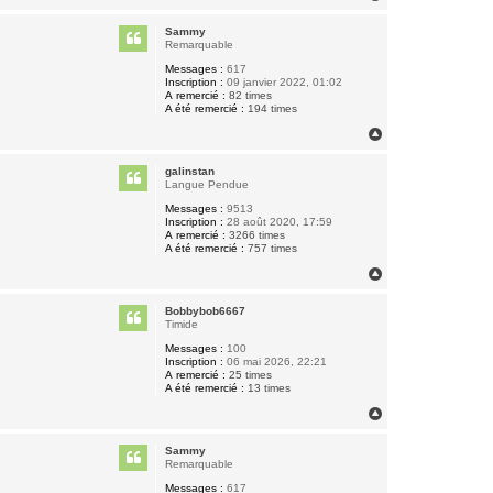
a
u
Sammy
t
Remarquable
Messages :
617
Inscription :
09 janvier 2022, 01:02
A remercié :
82 times
A été remercié :
194 times
H
a
u
galinstan
t
Langue Pendue
Messages :
9513
Inscription :
28 août 2020, 17:59
A remercié :
3266 times
A été remercié :
757 times
H
a
u
Bobbybob6667
t
Timide
Messages :
100
Inscription :
06 mai 2026, 22:21
A remercié :
25 times
A été remercié :
13 times
H
a
u
Sammy
t
Remarquable
Messages :
617