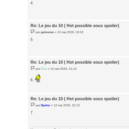
s
4
s
a
g
e
Re: Le jeu du 10 ( Hot possible sous spoiler)
M
par
galinstan
»
13 mai 2026, 19:02
e
s
5
s
a
g
e
Re: Le jeu du 10 ( Hot possible sous spoiler)
M
par
Ezia
»
13 mai 2026, 21:14
e
s
s
6.
a
g
e
Re: Le jeu du 10 ( Hot possible sous spoiler)
M
par
Dpolar
»
13 mai 2026, 22:13
e
s
7
s
a
g
e