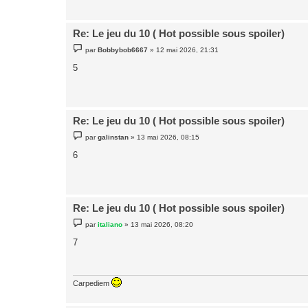
g
e
Re: Le jeu du 10 ( Hot possible sous spoiler)
M
par
Bobbybob6667
»
12 mai 2026, 21:31
e
s
5
s
a
g
e
Re: Le jeu du 10 ( Hot possible sous spoiler)
M
par
galinstan
»
13 mai 2026, 08:15
e
s
6
s
a
g
e
Re: Le jeu du 10 ( Hot possible sous spoiler)
M
par
italiano
»
13 mai 2026, 08:20
e
s
7
s
a
g
e
Carpediem