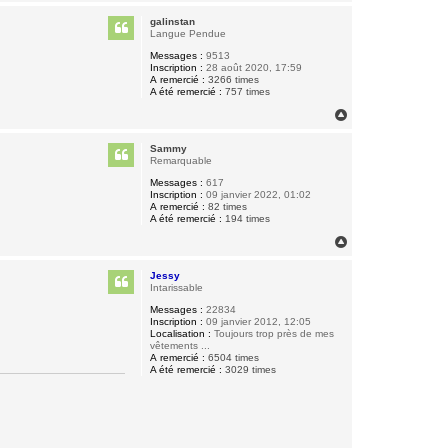
a
u
galinstan
t
Langue Pendue
Messages :
9513
Inscription :
28 août 2020, 17:59
A remercié :
3266 times
A été remercié :
757 times
H
a
u
Sammy
t
Remarquable
Messages :
617
Inscription :
09 janvier 2022, 01:02
A remercié :
82 times
A été remercié :
194 times
H
a
u
Jessy
t
Intarissable
Messages :
22834
Inscription :
09 janvier 2012, 12:05
Localisation :
Toujours trop près de mes
vêtements ...
A remercié :
6504 times
A été remercié :
3029 times