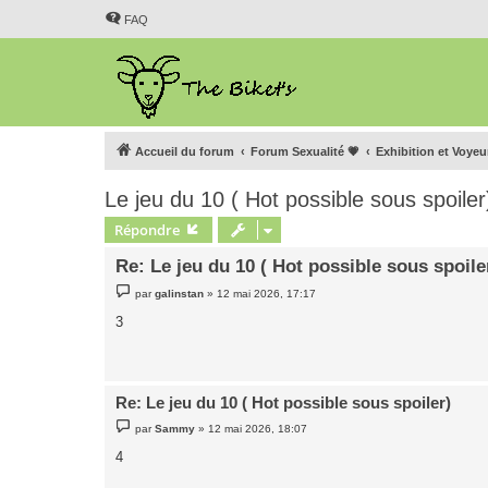
FAQ
Accueil du forum
Forum Sexualité 💗
Exhibition et Voye
Le jeu du 10 ( Hot possible sous spoiler
Répondre
Re: Le jeu du 10 ( Hot possible sous spoile
M
par
galinstan
»
12 mai 2026, 17:17
e
s
3
s
a
g
e
Re: Le jeu du 10 ( Hot possible sous spoiler)
M
par
Sammy
»
12 mai 2026, 18:07
e
s
4
s
a