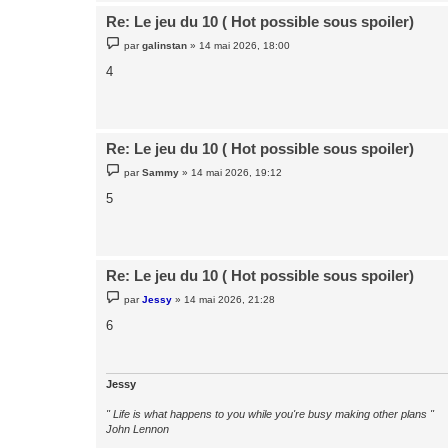
Re: Le jeu du 10 ( Hot possible sous spoiler)
M
par
galinstan
»
14 mai 2026, 18:00
e
s
4
s
a
g
e
Re: Le jeu du 10 ( Hot possible sous spoiler)
M
par
Sammy
»
14 mai 2026, 19:12
e
s
5
s
a
g
e
Re: Le jeu du 10 ( Hot possible sous spoiler)
M
par
Jessy
»
14 mai 2026, 21:28
e
s
6
s
a
g
e
Jessy
" Life is what happens to you while you're busy making other plans "
John Lennon