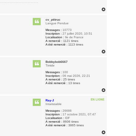
H
a
u
cv_ptitruc
t
Langue Pendue
Messages :
10773
Inscription :
27 juillet 2020, 10:51
Localisation :
Ile de France
A remercié :
1121 times
A été remercié :
1113 times
H
a
u
Bobbybob6667
t
Timide
Messages :
100
Inscription :
06 mai 2026, 22:21
A remercié :
25 times
A été remercié :
13 times
H
a
u
EN LIGNE
Ray-J
t
Intarissable
Messages :
26686
Inscription :
17 octobre 2021, 07:47
Localisation :
IDF
A remercié :
8606 times
A été remercié :
3865 times
H