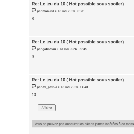
Re: Le jeu du 10 ( Hot possible sous spoiler)
M
par
manu83
»
13 mai 2026, 08:31
e
s
8
s
a
g
e
Re: Le jeu du 10 ( Hot possible sous spoiler)
M
par
galinstan
»
13 mai 2026, 09:35
e
s
9
s
a
g
e
Re: Le jeu du 10 ( Hot possible sous spoiler)
M
par
cv_ptitruc
»
13 mai 2026, 14:40
e
s
10
s
a
g
e
Vous ne pouvez pas consulter les pièces jointes insérées à ce mes