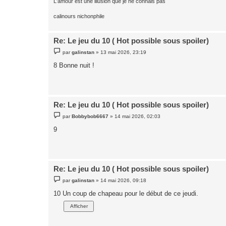
L'amour est une illusion que je ne connais pas
calinours nichonphile
Re: Le jeu du 10 ( Hot possible sous spoiler)
M
par
galinstan
»
13 mai 2026, 23:19
e
s
8 Bonne nuit !
s
a
g
e
Re: Le jeu du 10 ( Hot possible sous spoiler)
M
par
Bobbybob6667
»
14 mai 2026, 02:03
e
s
9
s
a
g
e
Re: Le jeu du 10 ( Hot possible sous spoiler)
M
par
galinstan
»
14 mai 2026, 09:18
e
s
10 Un coup de chapeau pour le début de ce jeudi.
s
a
g
e