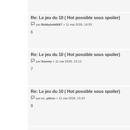
a
g
e
Re: Le jeu du 10 ( Hot possible sous spoiler)
M
par
Bobbybob6667
»
11 mai 2026, 14:55
e
s
6
s
a
g
e
Re: Le jeu du 10 ( Hot possible sous spoiler)
M
par
Sammy
»
11 mai 2026, 15:13
e
s
7
s
a
g
e
Re: Le jeu du 10 ( Hot possible sous spoiler)
M
par
cv_ptitruc
»
11 mai 2026, 15:25
e
s
8
s
a
g
e