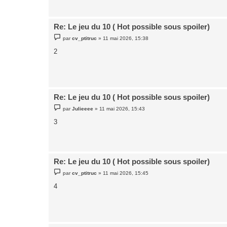
g
e
Re: Le jeu du 10 ( Hot possible sous spoiler)
M
par
cv_ptitruc
»
11 mai 2026, 15:38
e
s
2
s
a
g
e
Re: Le jeu du 10 ( Hot possible sous spoiler)
M
par
Julieeee
»
11 mai 2026, 15:43
e
s
3
s
a
g
e
Re: Le jeu du 10 ( Hot possible sous spoiler)
M
par
cv_ptitruc
»
11 mai 2026, 15:45
e
s
4
s
a
g
e