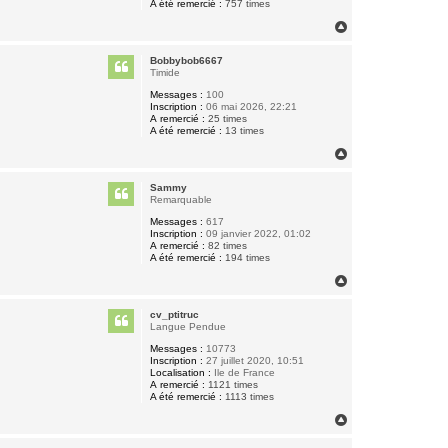
A été remercié :
757 times
H
a
u
Bobbybob6667
t
Timide
Messages :
100
Inscription :
06 mai 2026, 22:21
A remercié :
25 times
A été remercié :
13 times
H
a
u
Sammy
t
Remarquable
Messages :
617
Inscription :
09 janvier 2022, 01:02
A remercié :
82 times
A été remercié :
194 times
H
a
u
cv_ptitruc
t
Langue Pendue
Messages :
10773
Inscription :
27 juillet 2020, 10:51
Localisation :
Ile de France
A remercié :
1121 times
A été remercié :
1113 times
H
a
u