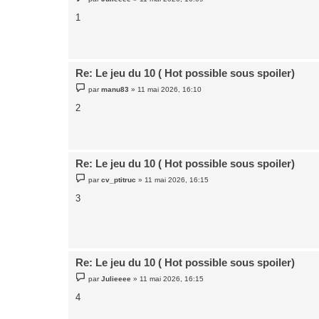
e
s
1
s
a
g
e
Re: Le jeu du 10 ( Hot possible sous spoiler)
M
par
manu83
»
11 mai 2026, 16:10
e
s
2
s
a
g
e
Re: Le jeu du 10 ( Hot possible sous spoiler)
M
par
cv_ptitruc
»
11 mai 2026, 16:15
e
s
3
s
a
g
e
Re: Le jeu du 10 ( Hot possible sous spoiler)
M
par
Julieeee
»
11 mai 2026, 16:15
e
s
4
s
a
g