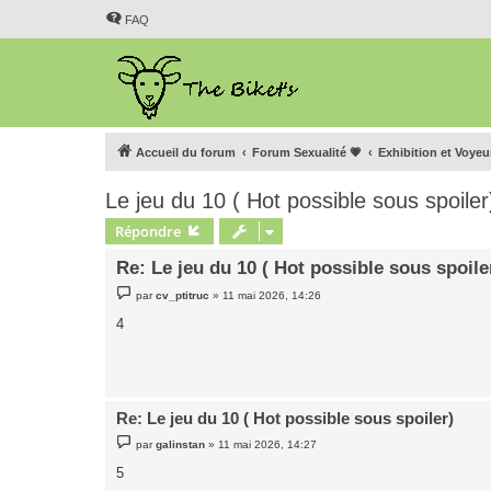
FAQ
Accueil du forum
Forum Sexualité 💗
Exhibition et Voye
Le jeu du 10 ( Hot possible sous spoiler
Répondre
Re: Le jeu du 10 ( Hot possible sous spoile
M
par
cv_ptitruc
»
11 mai 2026, 14:26
e
s
4
s
a
g
e
Re: Le jeu du 10 ( Hot possible sous spoiler)
M
par
galinstan
»
11 mai 2026, 14:27
e
s
5
s