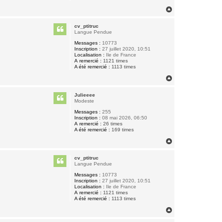
H
a
u
cv_ptitruc
t
Langue Pendue
Messages :
10773
Inscription :
27 juillet 2020, 10:51
Localisation :
Ile de France
A remercié :
1121 times
A été remercié :
1113 times
H
a
u
Julieeee
t
Modeste
Messages :
255
Inscription :
08 mai 2026, 06:50
A remercié :
26 times
A été remercié :
169 times
H
a
u
cv_ptitruc
t
Langue Pendue
Messages :
10773
Inscription :
27 juillet 2020, 10:51
Localisation :
Ile de France
A remercié :
1121 times
A été remercié :
1113 times
H
a