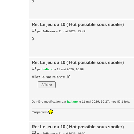
8
s
a
g
e
Re: Le jeu du 10 ( Hot possible sous spoiler)
M
par
Julieeee
»
11 mai 2026, 15:49
e
s
9
s
a
g
e
Re: Le jeu du 10 ( Hot possible sous spoiler)
M
par
italiano
»
11 mai 2026, 16:09
e
s
Allez je me relance 10
s
a
g
e
Dernière modification par
italiano
le 11 mai 2026, 16:27, modifié 1 fois.
Carpediem
Re: Le jeu du 10 ( Hot possible sous spoiler)
M
par
Julieeee
»
11 mai 2026, 16:09