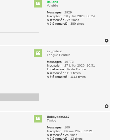
italiano
t
Volubile
Messages :
2929
Inscription :
28 juillet 2020, 08:24
A remercié :
725 times
A été remercié :
380 times
H
a
u
cv_ptitruc
t
Langue Pendue
Messages :
10773
Inscription :
27 juillet 2020, 10:51
Localisation :
Ile de France
A remercié :
1121 times
A été remercié :
1113 times
H
a
u
Bobbybob6667
t
Timide
Messages :
100
Inscription :
06 mai 2026, 22:21
A remercié :
25 times
A été remercié :
13 times