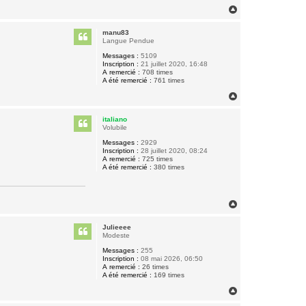
H
a
u
manu83
t
Langue Pendue
Messages :
5109
Inscription :
21 juillet 2020, 16:48
A remercié :
708 times
A été remercié :
761 times
H
a
u
italiano
t
Volubile
Messages :
2929
Inscription :
28 juillet 2020, 08:24
A remercié :
725 times
A été remercié :
380 times
H
a
u
Julieeee
t
Modeste
Messages :
255
Inscription :
08 mai 2026, 06:50
A remercié :
26 times
A été remercié :
169 times
H
a