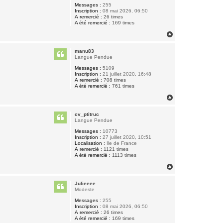
Messages :
255
Inscription :
08 mai 2026, 06:50
A remercié :
26 times
A été remercié :
169 times
H
a
u
manu83
t
Langue Pendue
Messages :
5109
Inscription :
21 juillet 2020, 16:48
A remercié :
708 times
A été remercié :
761 times
H
a
u
cv_ptitruc
t
Langue Pendue
Messages :
10773
Inscription :
27 juillet 2020, 10:51
Localisation :
Ile de France
A remercié :
1121 times
A été remercié :
1113 times
H
a
u
Julieeee
t
Modeste
Messages :
255
Inscription :
08 mai 2026, 06:50
A remercié :
26 times
A été remercié :
169 times