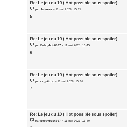
Re: Le jeu du 10 ( Hot possible sous spoiler)
M
par
Julieeee
»
11 mai 2026, 15:45
e
s
5
s
a
g
e
Re: Le jeu du 10 ( Hot possible sous spoiler)
M
par
Bobbybob6667
»
11 mai 2026, 15:45
e
s
6
s
a
g
e
Re: Le jeu du 10 ( Hot possible sous spoiler)
M
par
cv_ptitruc
»
11 mai 2026, 15:46
e
s
7
s
a
g
e
Re: Le jeu du 10 ( Hot possible sous spoiler)
M
par
Bobbybob6667
»
11 mai 2026, 15:46
e
s