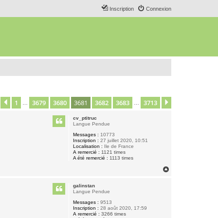
Inscription
Connexion
1
3679
3680
3681
3682
3683
3713
age
3681
Précédent
sur
3713
Suivant
…
…
cv_ptitruc
Langue Pendue
Messages :
10773
Inscription :
27 juillet 2020, 10:51
Localisation :
Ile de France
A remercié :
1121 times
A été remercié :
1113 times
H
a
u
galinstan
t
Langue Pendue
Messages :
9513
Inscription :
28 août 2020, 17:59
A remercié :
3266 times