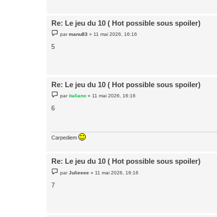
e
Re: Le jeu du 10 ( Hot possible sous spoiler)
M
par
manu83
»
11 mai 2026, 16:16
e
s
5
s
a
g
e
Re: Le jeu du 10 ( Hot possible sous spoiler)
M
par
italiano
»
11 mai 2026, 16:16
e
s
6
s
a
g
e
Carpediem
Re: Le jeu du 10 ( Hot possible sous spoiler)
M
par
Julieeee
»
11 mai 2026, 16:16
e
s
7
s
a
g
e