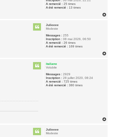
Inscription :
06 mai 2026, 22:21
A remercié :
25 times
A été remercié :
13 times
H
a
u
Julieeee
t
Modeste
Messages :
255
Inscription :
08 mai 2026, 06:50
A remercié :
26 times
A été remercié :
169 times
H
a
u
italiano
t
Volubile
Messages :
2929
Inscription :
28 juillet 2020, 08:24
A remercié :
725 times
A été remercié :
380 times
H
a
u
Julieeee
t
Modeste