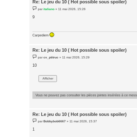
Re: Le jeu du 10 ( Hot possible sous spoiler)
M
par
italiano
»
11 mai 2026, 15:26
e
s
9
s
a
g
e
Carpediem
Re: Le jeu du 10 ( Hot possible sous spoiler)
M
par
cv_ptitruc
»
11 mai 2026, 15:29
e
s
10
s
a
g
e
Vous ne pouvez pas consulter les pièces jointes insérées à ce mes
Re: Le jeu du 10 ( Hot possible sous spoiler)
M
par
Bobbybob6667
»
11 mai 2026, 15:37
e
s
1
s
a