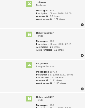
u
Julieeee
t
Modeste
Messages :
255
Inscription :
08 mai 2026, 06:50
A remercié :
26 times
A été remercié :
169 times
H
a
u
Bobbybob6667
t
Timide
Messages :
100
Inscription :
06 mai 2026, 22:21
A remercié :
25 times
A été remercié :
13 times
H
a
u
cv_ptitruc
t
Langue Pendue
Messages :
10773
Inscription :
27 juillet 2020, 10:51
Localisation :
Ile de France
A remercié :
1121 times
A été remercié :
1113 times
H
a
u
Bobbybob6667
t
Timide
Messages :
100