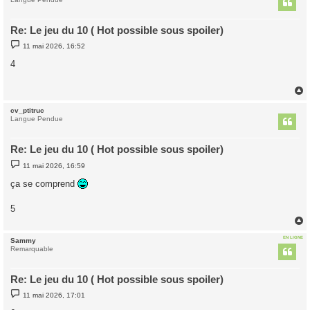
Re: Le jeu du 10 ( Hot possible sous spoiler)
M
11 mai 2026, 16:52
e
s
4
s
a
g
e
cv_ptitruc
t
Langue Pendue
Re: Le jeu du 10 ( Hot possible sous spoiler)
M
11 mai 2026, 16:59
e
s
ça se comprend
s
a
g
5
e
EN LIGNE
Sammy
t
Remarquable
Re: Le jeu du 10 ( Hot possible sous spoiler)
M
11 mai 2026, 17:01
e
s