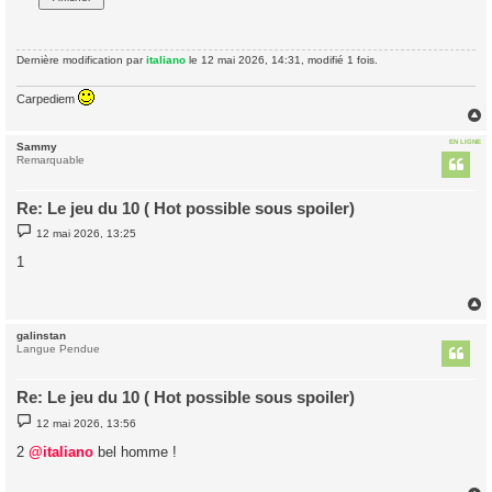
g
e
Dernière modification par
italiano
le 12 mai 2026, 14:31, modifié 1 fois.
Carpediem
EN LIGNE
Sammy
t
Remarquable
Re: Le jeu du 10 ( Hot possible sous spoiler)
M
12 mai 2026, 13:25
e
s
1
s
a
g
e
galinstan
t
Langue Pendue
Re: Le jeu du 10 ( Hot possible sous spoiler)
M
12 mai 2026, 13:56
e
s
2
@italiano
bel homme !
s
a
g