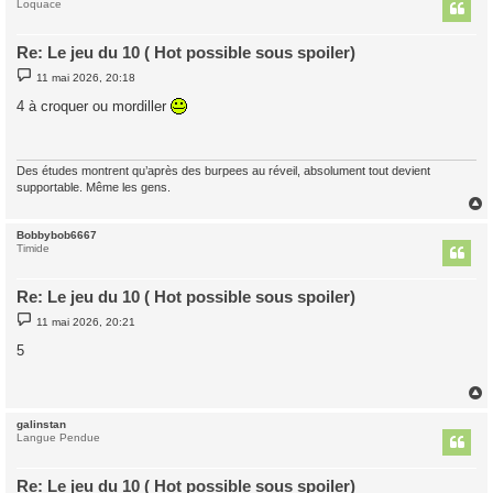
t
Loquace
Re: Le jeu du 10 ( Hot possible sous spoiler)
M
11 mai 2026, 20:18
e
s
4 à croquer ou mordiller
s
a
g
e
Des études montrent qu’après des burpees au réveil, absolument tout devient
supportable. Même les gens.
Bobbybob6667
t
Timide
Re: Le jeu du 10 ( Hot possible sous spoiler)
M
11 mai 2026, 20:21
e
s
5
s
a
g
e
galinstan
t
Langue Pendue
Re: Le jeu du 10 ( Hot possible sous spoiler)