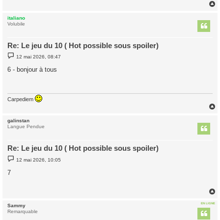
italiano
t
Volubile
Re: Le jeu du 10 ( Hot possible sous spoiler)
M
12 mai 2026, 08:47
e
s
6 - bonjour à tous
s
a
g
e
Carpediem
galinstan
t
Langue Pendue
Re: Le jeu du 10 ( Hot possible sous spoiler)
M
12 mai 2026, 10:05
e
s
7
s
a
g
e
EN LIGNE
Sammy
t
Remarquable