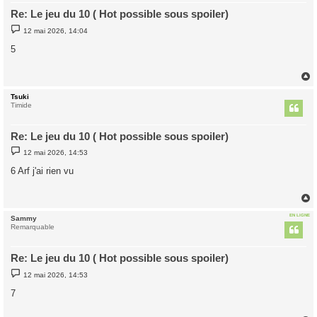
Re: Le jeu du 10 ( Hot possible sous spoiler)
M
12 mai 2026, 14:04
e
s
5
s
a
g
e
Tsuki
t
Timide
Re: Le jeu du 10 ( Hot possible sous spoiler)
M
12 mai 2026, 14:53
e
s
6 Arf j'ai rien vu
s
a
g
e
EN LIGNE
Sammy
t
Remarquable
Re: Le jeu du 10 ( Hot possible sous spoiler)
M
12 mai 2026, 14:53
e
s
7
s
a
g