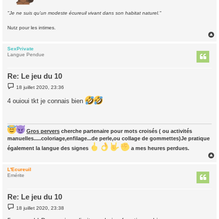
"Je ne suis qu'un modeste écureuil vivant dans son habitat naturel."
Nutz pour les intimes.
SexPrivate
t
Langue Pendue
Re: Le jeu du 10
M
18 juillet 2020, 23:36
e
s
4 ouioui tkt je connais bien
s
a
g
e
Gros pervers
cherche partenaire pour mots croisés ( ou activités
manuelles.....coloriage,enfilage...de perle,ou collage de gommettes)Je pratique
également la langue des signes
a mes heures perdues.
L'Ecureuil
t
Emérite
Re: Le jeu du 10
M
18 juillet 2020, 23:38
e
s