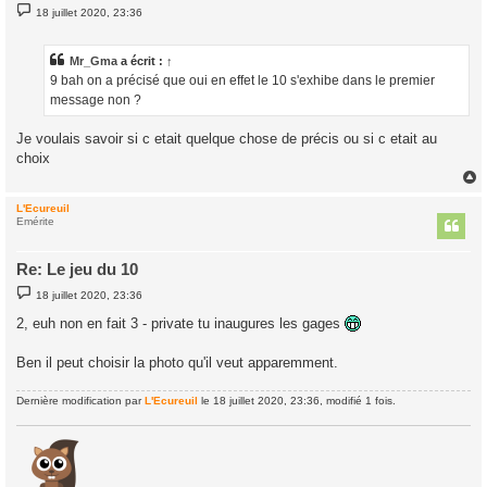
M
18 juillet 2020, 23:36
e
s
s
a
Mr_Gma
a écrit :
↑
g
9 bah on a précisé que oui en effet le 10 s'exhibe dans le premier
e
message non ?
Je voulais savoir si c etait quelque chose de précis ou si c etait au
choix
L'Ecureuil
t
Emérite
Re: Le jeu du 10
M
18 juillet 2020, 23:36
e
s
2, euh non en fait 3 - private tu inaugures les gages
s
a
g
Ben il peut choisir la photo qu'il veut apparemment.
e
Dernière modification par
L'Ecureuil
le 18 juillet 2020, 23:36, modifié 1 fois.