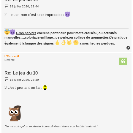
M
18 juillet 2020, 23:44
e
s
2 ...mais non c'est une impression
s
a
g
e
Gros pervers
cherche partenaire pour mots croisés ( ou activités
manuelles.....coloriage,enfilage...de perle,ou collage de gommettes)Je pratique
également la langue des signes
a mes heures perdues.
L'Ecureuil
t
Emérite
Re: Le jeu du 10
M
18 juillet 2020, 23:49
e
s
3 c'est prenant en fait
s
a
g
e
"Je ne suis qu'un modeste écureuil vivant dans son habitat naturel."