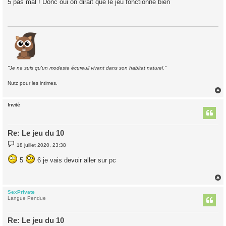
5 pas mal ! Donc oui on dirait que le jeu fonctionne bien
s
a
g
e
"Je ne suis qu'un modeste écureuil vivant dans son habitat naturel."
Nutz pour les intimes.
Invité
t
Re: Le jeu du 10
M
18 juillet 2020, 23:38
e
s
5
6 je vais devoir aller sur pc
s
a
g
e
SexPrivate
t
Langue Pendue
Re: Le jeu du 10