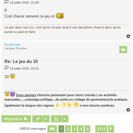
M
19 juillet 2020, 10:06
e
s
9
s
a
Cool d'avoir ramené ce jeu ici
g
e
Le pire dans tout ça, c'est qu'on n'a pas droit à une deuxième chance alors qu'on
aurait su quoi en faire.
SexPrivate
t
Langue Pendue
Re: Le jeu du 10
M
19 juillet 2020, 16:33
e
s
10
s
a
g
e
Gros pervers
cherche partenaire pour mots croisés ( ou activités
manuelles.....coloriage,enfilage...de perle,ou collage de gommettes)Je pratique
également la langue des signes
a mes heures perdues.
Répondre
t
1
2
3
4
5
3713
Page
1
sur
3713
Suivant
148516 messages
…