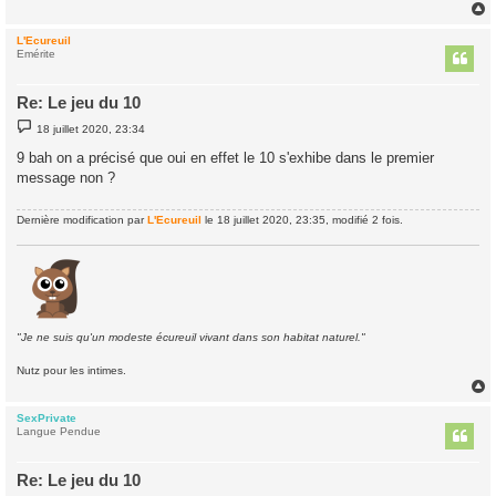
e
L'Ecureuil
t
Emérite
Re: Le jeu du 10
M
18 juillet 2020, 23:34
e
s
9 bah on a précisé que oui en effet le 10 s'exhibe dans le premier
s
message non ?
a
g
e
Dernière modification par
L'Ecureuil
le 18 juillet 2020, 23:35, modifié 2 fois.
"Je ne suis qu'un modeste écureuil vivant dans son habitat naturel."
Nutz pour les intimes.
SexPrivate
t
Langue Pendue
Re: Le jeu du 10