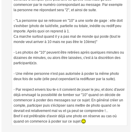
commencer par le numéro correspondant au message. Par exemple
la personne me répondant sera "2", et ainsi de suite.
- "La personne qui se retrouve en "10" a une sorte de gage : elle doit
s'exhiber (photo de lui/d'elle, partielle ou totale, inédite ou rediff peu
importe. Après quoi on reprend à 1.
Ca marche surtout quand il y a pas mal de monde qui poste (tout le
monde veut arriver à 10 mais ne pas être le 10ème)"
- Les photos de "10" peuvent être retirées après quelques minutes ou
dizaines de minutes, ou alors être laissées, c'est à la discrétion des
participant(e)s.
- Une même personne n'est pas autorisée à poster la même photo
deux fois de suite (elle peut cependant la rediffuser par la suite).
- Par respect envers tou-te-s il convient de jouer le jeu, et donc d'avoir
déjà envisagé la possibilité de tomber sur "10" quand on décide de
commencer à poster des messages sur ce sujet. En général créer un
compte, participer puis s'éclipser sans mettre de photo quand on le
devrait est relativement mal vu et ça peut se comprendre !...
Bref il est préférable d'avoir déjà une photo en réserve au cas où
quand on commence à poster sur ce sujet