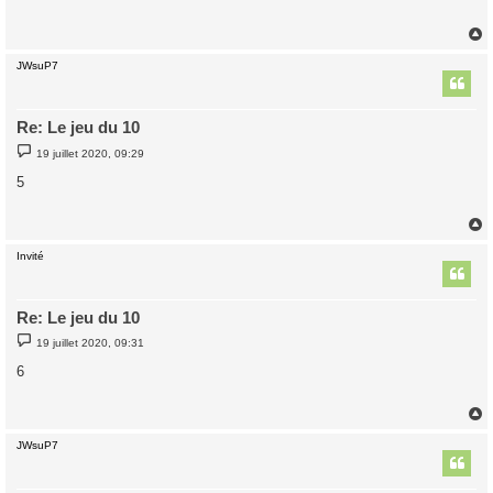
a
g
e
JWsuP7
t
Re: Le jeu du 10
M
19 juillet 2020, 09:29
e
s
5
s
a
g
e
Invité
t
Re: Le jeu du 10
M
19 juillet 2020, 09:31
e
s
6
s
a
g
e
JWsuP7
t