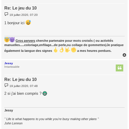
Re: Le jeu du 10
M
19 juillet 2020, 07:20
e
s
1 bonjour ici
s
a
g
e
Gros pervers
cherche partenaire pour mots croisés ( ou activités
manuelles.....coloriage,enfilage...de perle,ou collage de gommettes)Je pratique
également la langue des signes
a mes heures perdues.
Jessy
t
Intarissable
Re: Le jeu du 10
M
19 juillet 2020, 07:48
e
s
2 si j'ai bien compris ?
s
a
g
e
Jessy
" Life is what happens to you while you're busy making other plans "
John Lennon