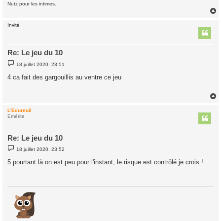
Nutz pour les intimes.
Invité
t
Re: Le jeu du 10
M
18 juillet 2020, 23:51
e
s
4 ca fait des gargouillis au ventre ce jeu
s
a
g
e
L'Ecureuil
t
Emérite
Re: Le jeu du 10
M
18 juillet 2020, 23:52
e
s
5 pourtant là on est peu pour l'instant, le risque est contrôlé je crois !
s
a
g
e