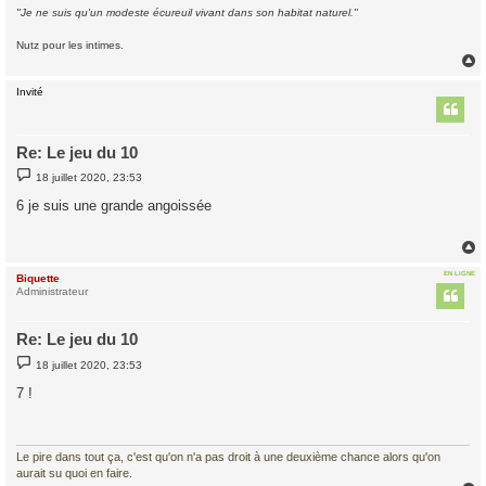
"Je ne suis qu'un modeste écureuil vivant dans son habitat naturel."
Nutz pour les intimes.
Invité
t
Re: Le jeu du 10
M
18 juillet 2020, 23:53
e
s
6 je suis une grande angoissée
s
a
g
e
EN LIGNE
Biquette
t
Administrateur
Re: Le jeu du 10
M
18 juillet 2020, 23:53
e
s
7 !
s
a
g
e
Le pire dans tout ça, c'est qu'on n'a pas droit à une deuxième chance alors qu'on
aurait su quoi en faire.