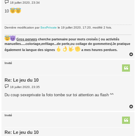
M
18 juillet 2020, 23:34
e
s
10
s
a
g
e
Dernière modification par
SexPrivate
le 19 juillet 2020, 17:20, modifié 2 fois.
Gros pervers
cherche partenaire pour mots croisés ( ou activités
manuelles.....coloriage,enfilage...de perle,ou collage de gommettes)Je pratique
également la langue des signes
a mes heures perdues.
Invité
t
Re: Le jeu du 10
M
18 juillet 2020, 23:35
e
s
Du coup sexeprivate la foto tombe sur toi attention au flash ^^
s
a
g
e
Invité
t
Re: Le jeu du 10