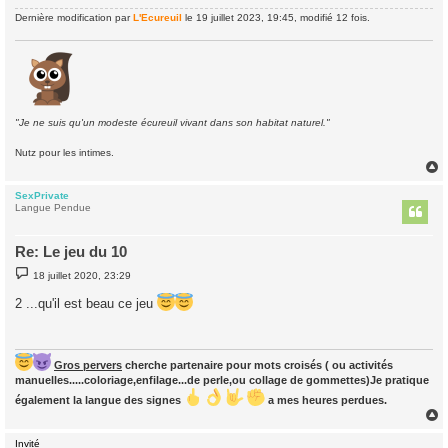
Dernière modification par
L'Ecureuil
le 19 juillet 2023, 19:45, modifié 12 fois.
"Je ne suis qu'un modeste écureuil vivant dans son habitat naturel."
Nutz pour les intimes.
SexPrivate
t
Langue Pendue
Re: Le jeu du 10
M
18 juillet 2020, 23:29
e
s
2 ...qu'il est beau ce jeu
s
a
g
e
Gros pervers
cherche partenaire pour mots croisés ( ou activités
manuelles.....coloriage,enfilage...de perle,ou collage de gommettes)Je pratique
également la langue des signes
a mes heures perdues.
Invité