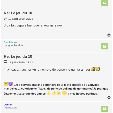
t
Re: Le jeu du 10
M
18 juillet 2020, 23:30
e
s
3 ca fait depuis hier que je voulais savoir
s
a
g
e
SexPrivate
t
Langue Pendue
Re: Le jeu du 10
M
18 juillet 2020, 23:31
e
s
4 tkt cava marcher vu le nombre de personne qui va arriver
s
a
g
e
Gros pervers
cherche partenaire pour mots croisés ( ou activités
manuelles.....coloriage,enfilage...de perle,ou collage de gommettes)Je pratique
également la langue des signes
a mes heures perdues.
Dpolar
t
Intarissable