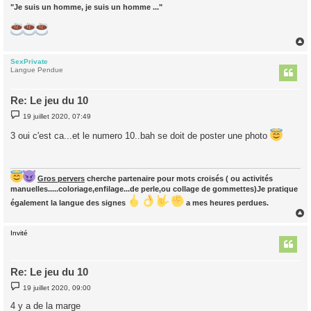
"Je suis un homme, je suis un homme ..."
SexPrivate
t
Langue Pendue
Re: Le jeu du 10
M
19 juillet 2020, 07:49
e
s
3 oui c'est ca...et le numero 10..bah se doit de poster une photo
s
a
g
e
Gros pervers
cherche partenaire pour mots croisés ( ou activités
manuelles.....coloriage,enfilage...de perle,ou collage de gommettes)Je pratique
également la langue des signes
a mes heures perdues.
Invité
t
Re: Le jeu du 10
M
19 juillet 2020, 09:00
e
s
4 y a de la marge
s