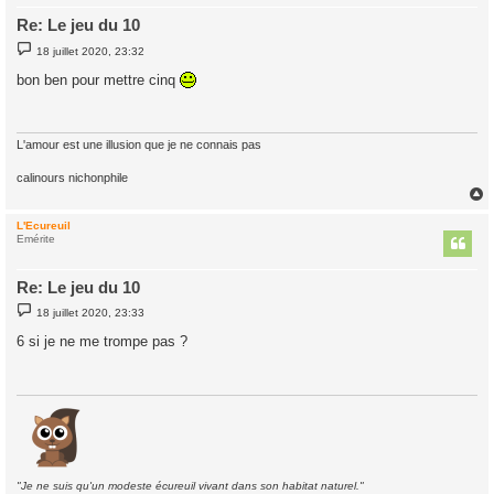
Re: Le jeu du 10
M
18 juillet 2020, 23:32
e
s
bon ben pour mettre cinq
s
a
g
e
L'amour est une illusion que je ne connais pas
calinours nichonphile
L'Ecureuil
t
Emérite
Re: Le jeu du 10
M
18 juillet 2020, 23:33
e
s
6 si je ne me trompe pas ?
s
a
g
e
"Je ne suis qu'un modeste écureuil vivant dans son habitat naturel."