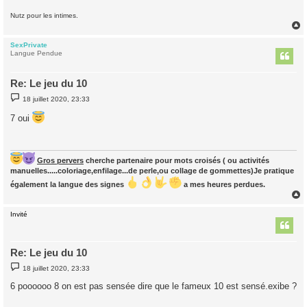
Nutz pour les intimes.
SexPrivate
t
Langue Pendue
Re: Le jeu du 10
M
18 juillet 2020, 23:33
e
s
7 oui
s
a
g
e
Gros pervers
cherche partenaire pour mots croisés ( ou activités
manuelles.....coloriage,enfilage...de perle,ou collage de gommettes)Je pratique
également la langue des signes
a mes heures perdues.
Invité
t
Re: Le jeu du 10
M
18 juillet 2020, 23:33
e
s
6 poooooo 8 on est pas sensée dire que le fameux 10 est sensé.exibe ?
s
a
g