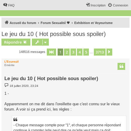
FAQ
Inscription
Connexion
Accueil du forum
Forum Sexualité 💗
Exhibition et Voyeurisme
Le jeu du 10 ( Hot possible sous spoiler)
Répondre
1
2
3
4
5
3713
Page
1
sur
3713
Suivant
148516 messages
…
L'Ecureuil
Emérite
Le jeu du 10 ( Hot possible sous spoiler)
M
18 juillet 2020, 23:24
e
s
1 -
s
a
g
Apparemment on me dit dans l'oreillette que c'est connu sur le vieux
e
forum. A voir si ça prend ici, les règles :
- Chaque message compte pour "1", et chaque personne répondant
continue à compter (elle peut dire ce qu'elle veut mais ça doit