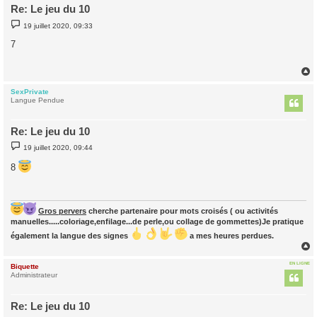
Re: Le jeu du 10
M
19 juillet 2020, 09:33
e
s
7
s
a
g
e
SexPrivate
t
Langue Pendue
Re: Le jeu du 10
M
19 juillet 2020, 09:44
e
s
8
s
a
g
e
Gros pervers
cherche partenaire pour mots croisés ( ou activités
manuelles.....coloriage,enfilage...de perle,ou collage de gommettes)Je pratique
également la langue des signes
a mes heures perdues.
EN LIGNE
Biquette
t
Administrateur
Re: Le jeu du 10