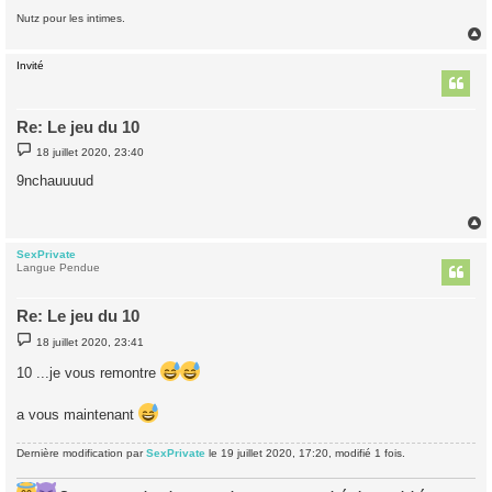
Nutz pour les intimes.
Invité
t
Re: Le jeu du 10
M
18 juillet 2020, 23:40
e
s
9nchauuuud
s
a
g
e
SexPrivate
t
Langue Pendue
Re: Le jeu du 10
M
18 juillet 2020, 23:41
e
s
10 ...je vous remontre
s
a
g
a vous maintenant
e
Dernière modification par
SexPrivate
le 19 juillet 2020, 17:20, modifié 1 fois.