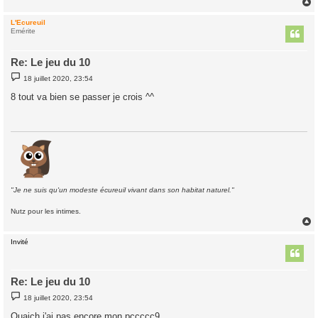
L'Ecureuil
t
Emérite
Re: Le jeu du 10
M
18 juillet 2020, 23:54
e
s
8 tout va bien se passer je crois ^^
s
a
g
e
"Je ne suis qu'un modeste écureuil vivant dans son habitat naturel."
Nutz pour les intimes.
Invité
t
Re: Le jeu du 10
M
18 juillet 2020, 23:54
e
s
Ouaich j'ai pas encore mon pccccc9