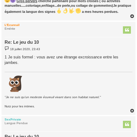
Gros pervers
cherche partenaire pour mots croisés ( ou activités
manuelles.....coloriage,enfilage...de perle,ou collage de gommettes)Je pratique
également la langue des signes
a mes heures perdues.
L'Ecureuil
t
Emérite
Re: Le jeu du 10
M
18 juillet 2020, 23:43
e
s
1 Je suis formel : vous avez une étrange excroissance entre les
s
jambes.
a
g
e
"Je ne suis qu'un modeste écureuil vivant dans son habitat naturel."
Nutz pour les intimes.
SexPrivate
t
Langue Pendue
Re: Le jeu du 10