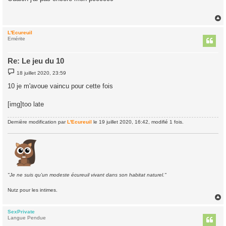
s
a
g
e
L'Ecureuil
t
Emérite
Re: Le jeu du 10
M
18 juillet 2020, 23:59
e
s
10 je m'avoue vaincu pour cette fois
s
a
g
[img]too late
e
Dernière modification par
L'Ecureuil
le 19 juillet 2020, 16:42, modifié 1 fois.
"Je ne suis qu'un modeste écureuil vivant dans son habitat naturel."
Nutz pour les intimes.
SexPrivate
t
Langue Pendue