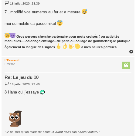
M
18 juillet 2020, 23:39
e
s
7 ..modifié vos numeros au fur et a mesure
s
a
g
moi du mobile ca passe nikel
e
Gros pervers
cherche partenaire pour mots croisés ( ou activités
manuelles.....coloriage,enfilage...de perle,ou collage de gommettes)Je pratique
également la langue des signes
a mes heures perdues.
L'Ecureuil
t
Emérite
Re: Le jeu du 10
M
18 juillet 2020, 23:40
e
s
8 Haha oui j'essaye
s
a
g
e
"Je ne suis qu'un modeste écureuil vivant dans son habitat naturel."