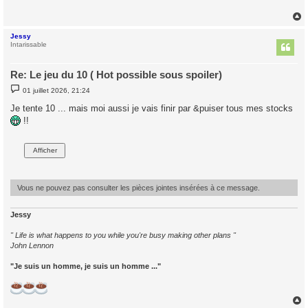
a
g
e
Jessy
t
Intarissable
Re: Le jeu du 10 ( Hot possible sous spoiler)
M
01 juillet 2026, 21:24
e
s
Je tente 10 ... mais moi aussi je vais finir par &puiser tous mes stocks
s
!!
a
g
e
Vous ne pouvez pas consulter les pièces jointes insérées à ce message.
Jessy
" Life is what happens to you while you're busy making other plans "
John Lennon
"Je suis un homme, je suis un homme ..."