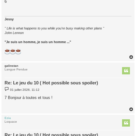
6
s
a
g
e
Jessy
" Life is what happens to you while you're busy making other plans "
John Lennon
"Je suis un homme, je suis un homme ..."
galinstan
t
Langue Pendue
Re: Le jeu du 10 ( Hot possible sous spoiler)
M
01 juillet 2026, 11:12
e
s
7 Bonjour à toutes et tous !
s
a
g
e
Ezia
t
Loquace
Re: Le jeu du 10 ( Hot possible sous spoiler)