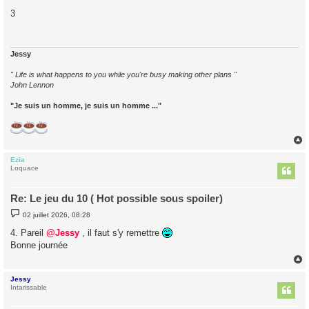
e
s
3
s
a
g
e
Jessy
" Life is what happens to you while you're busy making other plans "
John Lennon
"Je suis un homme, je suis un homme ..."
Ezia
t
Loquace
Re: Le jeu du 10 ( Hot possible sous spoiler)
M
02 juillet 2026, 08:28
e
s
4. Pareil
@Jessy
, il faut s'y remettre
s
Bonne journée
a
g
e
Jessy
t
Intarissable