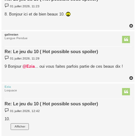
M
01 juillet 2026, 11:23
e
s
8. Bonjour ici et de bien beaux 10.
s
a
g
e
galinstan
t
Langue Pendue
Re: Le jeu du 10 ( Hot possible sous spoiler)
M
01 juillet 2026, 11:29
e
s
9 Bonjour
@Ezia
... oui vous faites parfois partie de ces beaux dix !
s
a
g
e
Ezia
t
Loquace
Re: Le jeu du 10 ( Hot possible sous spoiler)
M
01 juillet 2026, 12:42
e
s
10.
s
a
g
e