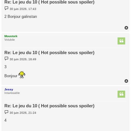
Re: Le jeu du 10 ( Hot possible sous spoiler)
M
30 juin 2026, 17:43
e
s
2 Bonjour galinstan
s
a
g
e
Moustork
t
Volubile
Re: Le jeu du 10 ( Hot possible sous spoiler)
M
30 juin 2026, 18:49
e
s
3
s
a
Bonjour
g
e
Jessy
t
Intarissable
Re: Le jeu du 10 ( Hot possible sous spoiler)
M
30 juin 2026, 21:24
e
s
4
s
a
g