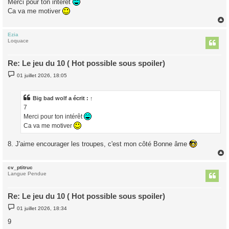
Merci pour ton intérêt
a
g
Ca va me motiver
e
Ezia
t
Loquace
Re: Le jeu du 10 ( Hot possible sous spoiler)
M
01 juillet 2026, 18:05
e
s
s
a
Big bad wolf
a écrit :
↑
g
7
e
Merci pour ton intérêt
Ca va me motiver
8. J'aime encourager les troupes, c'est mon côté Bonne âme
cv_ptitruc
t
Langue Pendue
Re: Le jeu du 10 ( Hot possible sous spoiler)
M
01 juillet 2026, 18:34
e
s
9
s