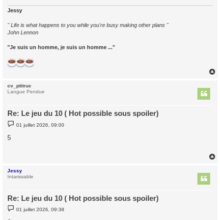
e
Jessy
" Life is what happens to you while you're busy making other plans "
John Lennon
"Je suis un homme, je suis un homme ..."
cv_ptitruc
t
Langue Pendue
Re: Le jeu du 10 ( Hot possible sous spoiler)
M
01 juillet 2026, 09:00
e
s
5
s
a
g
e
Jessy
t
Intarissable
Re: Le jeu du 10 ( Hot possible sous spoiler)
M
01 juillet 2026, 09:38
e
s