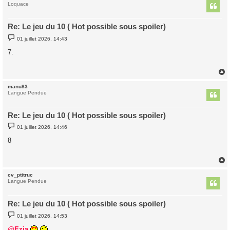
t
Loquace
Re: Le jeu du 10 ( Hot possible sous spoiler)
M
01 juillet 2026, 14:43
e
s
7.
s
a
g
e
manu83
t
Langue Pendue
Re: Le jeu du 10 ( Hot possible sous spoiler)
M
01 juillet 2026, 14:46
e
s
8
s
a
g
e
cv_ptitruc
t
Langue Pendue
Re: Le jeu du 10 ( Hot possible sous spoiler)
M
01 juillet 2026, 14:53
e
s
@Ezia