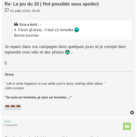
Re: Le jeu du 10 ( Hot possible sous spoiler)
M
02 juillet 2026, 08:40
e
s
s
a
Ezia
a écrit :
↑
g
4. Pareil @Jessy , il faut s'y remettre
e
Bonne journée
Je repars dans ma campagne dans quelques jours et je compte bien
reprendre mon vélo et des photos
...
5
Jessy
" Life is what happens to you while you're busy making other plans "
John Lennon
"Je suis un homme, je suis un homme ..."
Ezia
t
Loquace