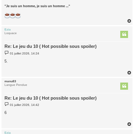
"Je suis un homme, je suis un homme ..."
Ezia
t
Loquace
Re: Le jeu du 10 ( Hot possible sous spoiler)
M
01 juillet 2026, 14:24
e
s
5.
s
a
g
e
manu83
t
Langue Pendue
Re: Le jeu du 10 ( Hot possible sous spoiler)
M
01 juillet 2026, 14:42
e
s
6
s
a
g
e
Ezia