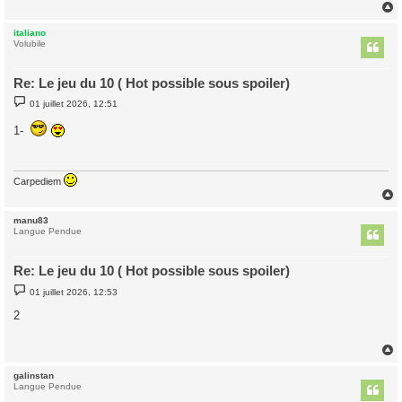
italiano
t
Volubile
Re: Le jeu du 10 ( Hot possible sous spoiler)
M
01 juillet 2026, 12:51
e
s
1-
s
a
g
e
Carpediem
manu83
t
Langue Pendue
Re: Le jeu du 10 ( Hot possible sous spoiler)
M
01 juillet 2026, 12:53
e
s
2
s
a
g
e
galinstan
t
Langue Pendue