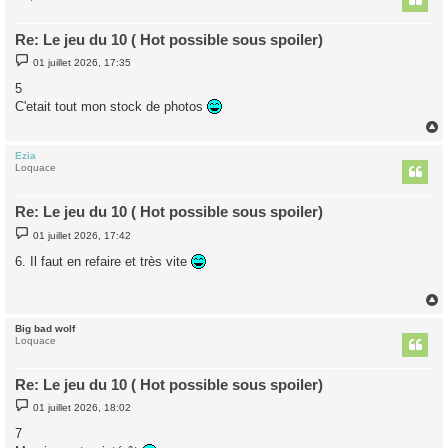
Re: Le jeu du 10 ( Hot possible sous spoiler)
M
01 juillet 2026, 17:35
e
s
5
s
C'etait tout mon stock de photos
a
g
e
Ezia
t
Loquace
Re: Le jeu du 10 ( Hot possible sous spoiler)
M
01 juillet 2026, 17:42
e
s
6. Il faut en refaire et très vite
s
a
g
e
Big bad wolf
t
Loquace
Re: Le jeu du 10 ( Hot possible sous spoiler)
M
01 juillet 2026, 18:02
e
s
7
s