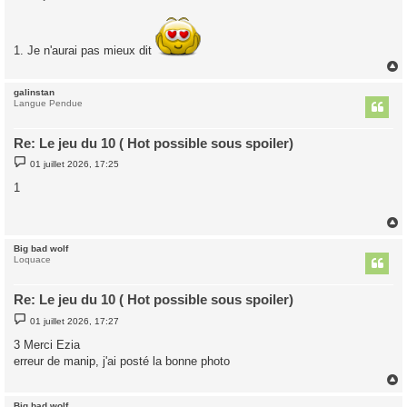
e
s
s
a
g
1. Je n'aurai pas mieux dit
e
galinstan
t
Langue Pendue
Re: Le jeu du 10 ( Hot possible sous spoiler)
M
01 juillet 2026, 17:25
e
s
1
s
a
g
e
Big bad wolf
t
Loquace
Re: Le jeu du 10 ( Hot possible sous spoiler)
M
01 juillet 2026, 17:27
e
s
3 Merci Ezia
s
erreur de manip, j'ai posté la bonne photo
a
g
e
Big bad wolf