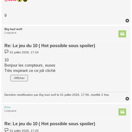
s
a
g
e
9
Big bad wolf
t
Loquace
Re: Le jeu du 10 ( Hot possible sous spoiler)
M
01 juillet 2026, 17:24
e
s
10
s
Bonjour les compteurs, euses
a
g
Très inspirant ce ce joli cliché
e
Dernière modification par
Big bad wolf
le 01 juillet 2026, 17:56, modifié 2 fois.
Ezia
t
Loquace
Re: Le jeu du 10 ( Hot possible sous spoiler)
M
01 juillet 2026, 17:25