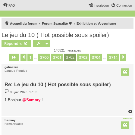
FAQ
Inscription
Connexion
Accueil du forum
Forum Sexualité 💗
Exhibition et Voyeurisme
Le jeu du 10 ( Hot possible sous spoiler)
Répondre
148521 messages
1
3700
3701
3702
3703
3704
3714
Page
3702
Précédent
sur
3714
Sui
…
…
galinstan
Langue Pendue
Re: Le jeu du 10 ( Hot possible sous spoiler)
M
30 juin 2026, 17:05
e
s
1 Bonjour
@Sammy
!
s
a
g
e
EN LIGNE
Sammy
t
Remarquable