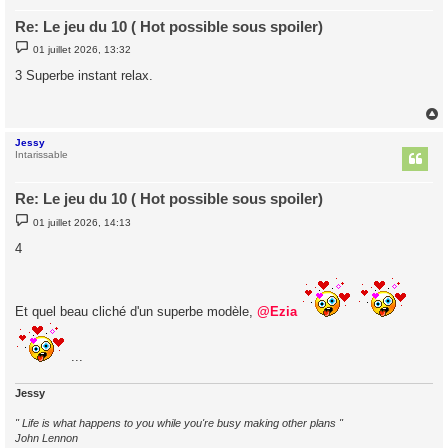
Re: Le jeu du 10 ( Hot possible sous spoiler)
M
01 juillet 2026, 13:32
e
s
3 Superbe instant relax.
s
a
g
e
Jessy
t
Intarissable
Re: Le jeu du 10 ( Hot possible sous spoiler)
M
01 juillet 2026, 14:13
e
s
4
s
a
g
e
Et quel beau cliché d'un superbe modèle,
@Ezia
...
Jessy
" Life is what happens to you while you're busy making other plans "
John Lennon