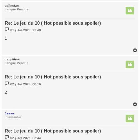
galinstan
t
Langue Pendue
Re: Le jeu du 10 ( Hot possible sous spoiler)
M
01 juillet 2026, 23:48
e
s
1
s
a
g
e
cv_ptitruc
t
Langue Pendue
Re: Le jeu du 10 ( Hot possible sous spoiler)
M
02 juillet 2026, 00:16
e
s
2
s
a
g
e
Jessy
t
Intarissable
Re: Le jeu du 10 ( Hot possible sous spoiler)
M
02 juillet 2026, 06:44