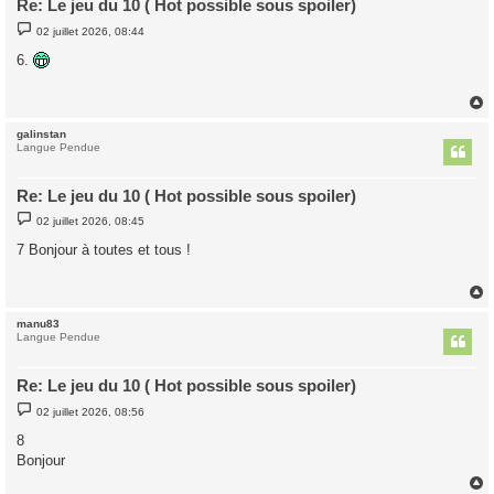
Re: Le jeu du 10 ( Hot possible sous spoiler)
M
02 juillet 2026, 08:44
e
s
6.
s
a
g
e
galinstan
t
Langue Pendue
Re: Le jeu du 10 ( Hot possible sous spoiler)
M
02 juillet 2026, 08:45
e
s
7 Bonjour à toutes et tous !
s
a
g
e
manu83
t
Langue Pendue
Re: Le jeu du 10 ( Hot possible sous spoiler)
M
02 juillet 2026, 08:56
e
s
8
s
Bonjour
a
g
e