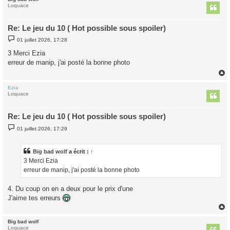
t
Loquace
Re: Le jeu du 10 ( Hot possible sous spoiler)
M
01 juillet 2026, 17:28
e
s
3 Merci Ezia
s
erreur de manip, j'ai posté la bonne photo
a
g
e
Ezia
t
Loquace
Re: Le jeu du 10 ( Hot possible sous spoiler)
M
01 juillet 2026, 17:29
e
s
s
a
Big bad wolf
a écrit :
↑
g
3 Merci Ezia
e
erreur de manip, j'ai posté la bonne photo
4. Du coup on en a deux pour le prix d'une
J'aime tes erreurs
Big bad wolf
t
Loquace