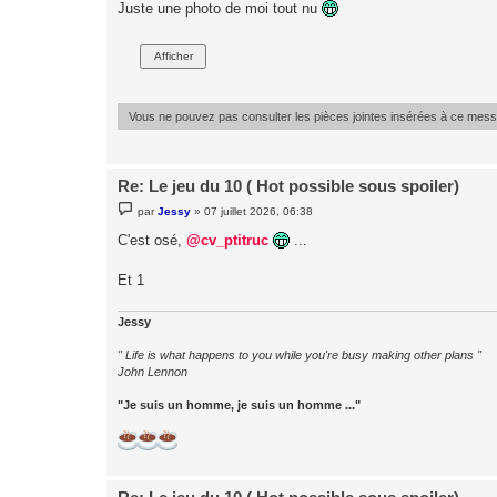
g
Juste une photo de moi tout nu
e
Vous ne pouvez pas consulter les pièces jointes insérées à ce mes
Re: Le jeu du 10 ( Hot possible sous spoiler)
M
par
Jessy
»
07 juillet 2026, 06:38
e
s
C'est osé,
@cv_ptitruc
...
s
a
g
Et 1
e
Jessy
" Life is what happens to you while you're busy making other plans "
John Lennon
"Je suis un homme, je suis un homme ..."