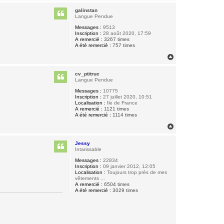
a
u
galinstan
t
Langue Pendue
Messages :
9513
Inscription :
28 août 2020, 17:59
A remercié :
3267 times
A été remercié :
757 times
H
a
u
cv_ptitruc
t
Langue Pendue
Messages :
10775
Inscription :
27 juillet 2020, 10:51
Localisation :
Ile de France
A remercié :
1121 times
A été remercié :
1114 times
H
a
u
Jessy
t
Intarissable
Messages :
22834
Inscription :
09 janvier 2012, 12:05
Localisation :
Toujours trop près de mes
vêtements ...
A remercié :
6504 times
A été remercié :
3029 times