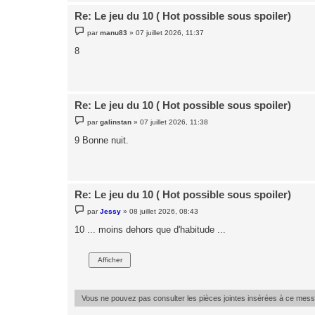
Re: Le jeu du 10 ( Hot possible sous spoiler)
M
par
manu83
»
07 juillet 2026, 11:37
e
s
8
s
a
g
e
Re: Le jeu du 10 ( Hot possible sous spoiler)
M
par
galinstan
»
07 juillet 2026, 11:38
e
s
9 Bonne nuit.
s
a
g
e
Re: Le jeu du 10 ( Hot possible sous spoiler)
M
par
Jessy
»
08 juillet 2026, 08:43
e
s
10 ... moins dehors que d'habitude ...
s
a
g
e
Vous ne pouvez pas consulter les pièces jointes insérées à ce mes