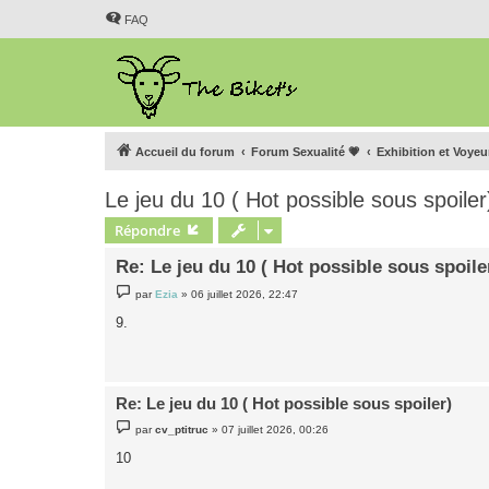
FAQ
Accueil du forum
Forum Sexualité 💗
Exhibition et Voye
Le jeu du 10 ( Hot possible sous spoiler
Répondre
Re: Le jeu du 10 ( Hot possible sous spoile
M
par
Ezia
»
06 juillet 2026, 22:47
e
s
9.
s
a
g
e
Re: Le jeu du 10 ( Hot possible sous spoiler)
M
par
cv_ptitruc
»
07 juillet 2026, 00:26
e
s
10
s
a