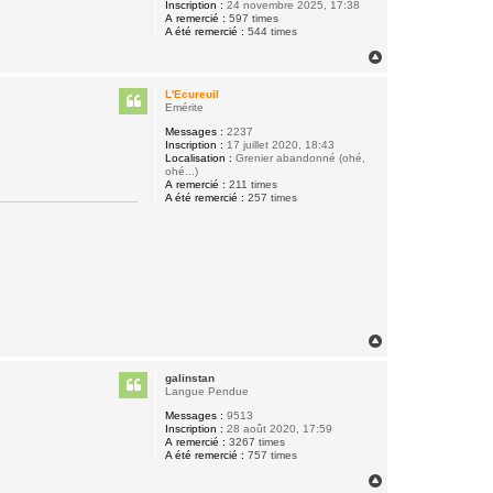
Inscription :
24 novembre 2025, 17:38
A remercié :
597 times
A été remercié :
544 times
H
a
u
L'Ecureuil
t
Emérite
Messages :
2237
Inscription :
17 juillet 2020, 18:43
Localisation :
Grenier abandonné (ohé,
ohé...)
A remercié :
211 times
A été remercié :
257 times
H
a
u
galinstan
t
Langue Pendue
Messages :
9513
Inscription :
28 août 2020, 17:59
A remercié :
3267 times
A été remercié :
757 times
H