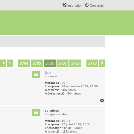
Inscription
Connexion
1
3704
3705
3706
3707
3708
3713
age
3706
Précédent
sur
3713
Suivant
…
…
Ezia
Loquace
Messages :
997
Inscription :
24 novembre 2025, 17:38
A remercié :
597 times
A été remercié :
544 times
H
a
u
cv_ptitruc
t
Langue Pendue
Messages :
10775
Inscription :
27 juillet 2020, 10:51
Localisation :
Ile de France
A remercié :
1121 times