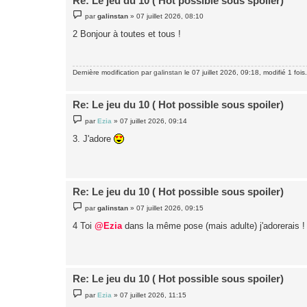
Re: Le jeu du 10 ( Hot possible sous spoiler)
M
par
galinstan
»
07 juillet 2026, 08:10
e
s
2 Bonjour à toutes et tous !
s
a
g
e
Dernière modification par
galinstan
le 07 juillet 2026, 09:18, modifié 1 fois.
Re: Le jeu du 10 ( Hot possible sous spoiler)
M
par
Ezia
»
07 juillet 2026, 09:14
e
s
3. J'adore
s
a
g
e
Re: Le jeu du 10 ( Hot possible sous spoiler)
M
par
galinstan
»
07 juillet 2026, 09:15
e
s
4 Toi
@Ezia
dans la même pose (mais adulte) j'adorerais !
s
a
g
e
Re: Le jeu du 10 ( Hot possible sous spoiler)
M
par
Ezia
»
07 juillet 2026, 11:15
e