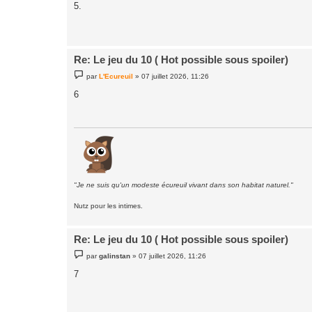
s
5.
s
a
g
e
Re: Le jeu du 10 ( Hot possible sous spoiler)
M
par
L'Ecureuil
»
07 juillet 2026, 11:26
e
s
6
s
a
g
e
"Je ne suis qu'un modeste écureuil vivant dans son habitat naturel."
Nutz pour les intimes.
Re: Le jeu du 10 ( Hot possible sous spoiler)
M
par
galinstan
»
07 juillet 2026, 11:26
e
s
7
s
a
g
e