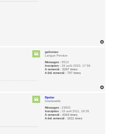
H
a
u
galinstan
t
Langue Pendue
Messages :
9513
Inscription :
28 août 2020, 17:59
A remercié :
3267 times
A été remercié :
757 times
H
a
u
Dpolar
t
Intarissable
Messages :
23932
Inscription :
16 avril 2011, 16:35
A remercié :
4343 times
A été remercié :
1611 times