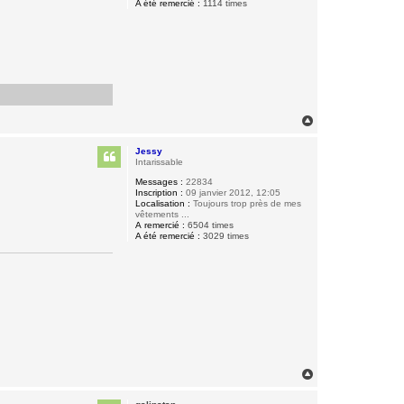
A été remercié :
1114 times
H
a
u
Jessy
t
Intarissable
Messages :
22834
Inscription :
09 janvier 2012, 12:05
Localisation :
Toujours trop près de mes
vêtements ...
A remercié :
6504 times
A été remercié :
3029 times
H
a
u