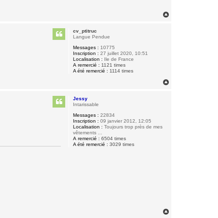
H
a
u
cv_ptitruc
t
Langue Pendue
Messages :
10775
Inscription :
27 juillet 2020, 10:51
Localisation :
Ile de France
A remercié :
1121 times
A été remercié :
1114 times
H
a
u
Jessy
t
Intarissable
Messages :
22834
Inscription :
09 janvier 2012, 12:05
Localisation :
Toujours trop près de mes
vêtements ...
A remercié :
6504 times
A été remercié :
3029 times
H