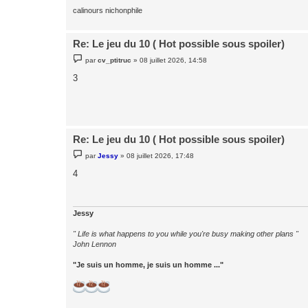
calinours nichonphile
Re: Le jeu du 10 ( Hot possible sous spoiler)
M
par
cv_ptitruc
»
08 juillet 2026, 14:58
e
s
3
s
a
g
e
Re: Le jeu du 10 ( Hot possible sous spoiler)
M
par
Jessy
»
08 juillet 2026, 17:48
e
s
4
s
a
g
e
Jessy
" Life is what happens to you while you're busy making other plans "
John Lennon
"Je suis un homme, je suis un homme ..."