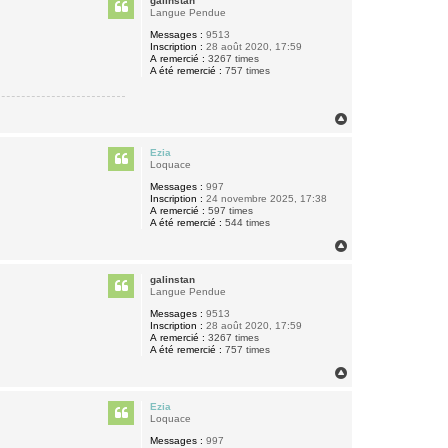
galinstan
t
Langue Pendue
Messages :
9513
Inscription :
28 août 2020, 17:59
A remercié :
3267 times
A été remercié :
757 times
H
a
u
Ezia
t
Loquace
Messages :
997
Inscription :
24 novembre 2025, 17:38
A remercié :
597 times
A été remercié :
544 times
H
a
u
galinstan
t
Langue Pendue
Messages :
9513
Inscription :
28 août 2020, 17:59
A remercié :
3267 times
A été remercié :
757 times
H
a
u
Ezia
t
Loquace
Messages :
997