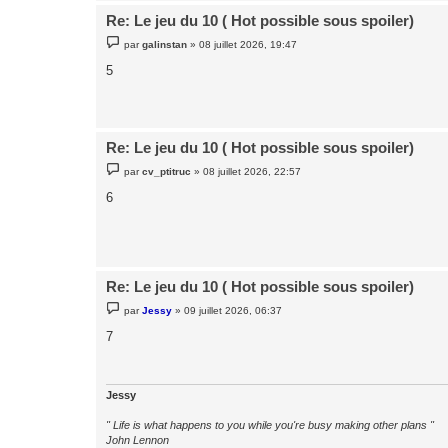
Re: Le jeu du 10 ( Hot possible sous spoiler)
M
par
galinstan
»
08 juillet 2026, 19:47
e
s
5
s
a
g
e
Re: Le jeu du 10 ( Hot possible sous spoiler)
M
par
cv_ptitruc
»
08 juillet 2026, 22:57
e
s
6
s
a
g
e
Re: Le jeu du 10 ( Hot possible sous spoiler)
M
par
Jessy
»
09 juillet 2026, 06:37
e
s
7
s
a
g
e
Jessy
" Life is what happens to you while you're busy making other plans "
John Lennon