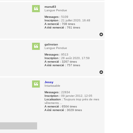
a
u
manu83
t
Langue Pendue
Messages :
5109
Inscription :
21 juillet 2020, 16:48
A remercié :
708 times
A été remercié :
761 times
H
a
u
galinstan
t
Langue Pendue
Messages :
9513
Inscription :
28 août 2020, 17:59
A remercié :
3267 times
A été remercié :
757 times
H
a
u
Jessy
t
Intarissable
Messages :
22834
Inscription :
09 janvier 2012, 12:05
Localisation :
Toujours trop près de mes
vêtements ...
A remercié :
6504 times
A été remercié :
3029 times