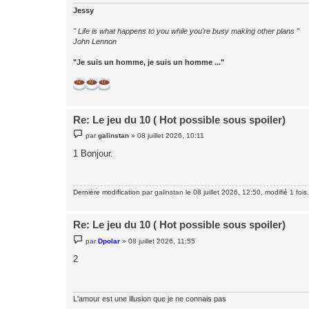
Jessy
" Life is what happens to you while you're busy making other plans "
John Lennon
"Je suis un homme, je suis un homme ..."
Re: Le jeu du 10 ( Hot possible sous spoiler)
M
par
galinstan
»
08 juillet 2026, 10:11
e
s
1 Bonjour.
s
a
g
e
Dernière modification par
galinstan
le 08 juillet 2026, 12:50, modifié 1 fois.
Re: Le jeu du 10 ( Hot possible sous spoiler)
M
par
Dpolar
»
08 juillet 2026, 11:55
e
s
2
s
a
g
e
L'amour est une illusion que je ne connais pas