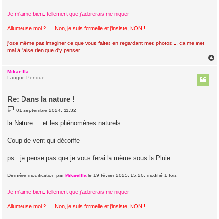
Je m'aime bien.. tellement que j'adorerais me niquer
Allumeuse moi ? .... Non, je suis formelle et j'insiste, NON !
j'ose même pas imaginer ce que vous faites en regardant mes photos ... ça me met
mal à l'aise rien que d'y penser
Mikaellla
t
Langue Pendue
Re: Dans la nature !
M
01 septembre 2024, 11:32
e
s
la Nature ... et les phénomènes naturels
s
a
g
Coup de vent qui décoiffe
e
ps : je pense pas que je vous ferai la mème sous la Pluie
Dernière modification par
Mikaellla
le 19 février 2025, 15:26, modifié 1 fois.
Je m'aime bien.. tellement que j'adorerais me niquer
Allumeuse moi ? .... Non, je suis formelle et j'insiste, NON !