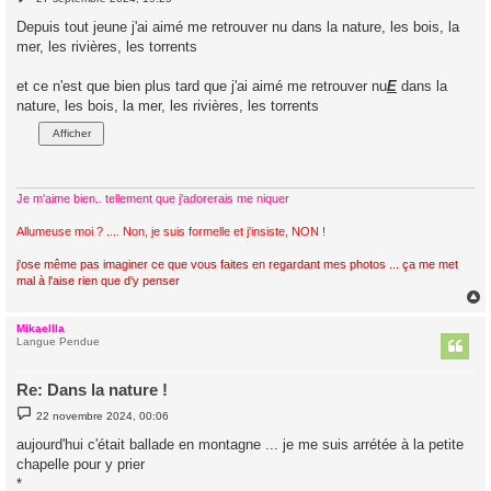
e
s
Depuis tout jeune j'ai aimé me retrouver nu dans la nature, les bois, la
s
mer, les rivières, les torrents
a
g
e
et ce n'est que bien plus tard que j'ai aimé me retrouver nu
E
dans la
nature, les bois, la mer, les rivières, les torrents
Je m'aime bien.. tellement que j'adorerais me niquer
Allumeuse moi ? .... Non, je suis formelle et j'insiste, NON !
j'ose même pas imaginer ce que vous faites en regardant mes photos ... ça me met
mal à l'aise rien que d'y penser
Mikaellla
t
Langue Pendue
Re: Dans la nature !
M
22 novembre 2024, 00:06
e
s
aujourd'hui c'était ballade en montagne ... je me suis arrétée à la petite
s
chapelle pour y prier
a
g
*
e