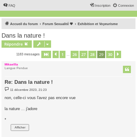
FAQ
Inscription
Connexion
Accueil du forum
Forum Sexualité 💗
Exhibition et Voyeurisme
Dans la nature !
Répondre
1
26
27
28
29
30
Page
29
Précédent
sur
30
Suivant
1183 messages
…
Mikaellla
Langue Pendue
Re: Dans la nature !
M
11 décembre 2023, 21:23
e
s
non, celle-ci vous l'avez pas encore vue
s
a
g
la nature ... j'adore
e
*