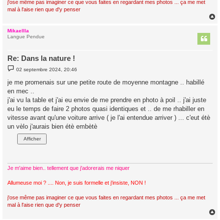
j'ose même pas imaginer ce que vous faites en regardant mes photos ... ça me met
mal à l'aise rien que d'y penser
Mikaellla
t
Langue Pendue
Re: Dans la nature !
M
02 septembre 2024, 20:46
e
s
je me promenais sur une petite route de moyenne montagne .. habillé
s
en mec ..
a
g
j'ai vu la table et j'ai eu envie de me prendre en photo à poil .. j'ai juste
e
eu le temps de faire 2 photos quasi identiques et .. de me rhabiller en
vitesse avant qu'une voiture arrive ( je l'ai entendue arriver ) ... c'eut étè
un vèlo j'aurais bien étè embètè
Je m'aime bien.. tellement que j'adorerais me niquer
Allumeuse moi ? .... Non, je suis formelle et j'insiste, NON !
j'ose même pas imaginer ce que vous faites en regardant mes photos ... ça me met
mal à l'aise rien que d'y penser