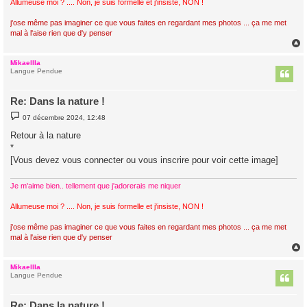
Allumeuse moi ? .... Non, je suis formelle et j'insiste, NON !
j'ose même pas imaginer ce que vous faites en regardant mes photos ... ça me met
mal à l'aise rien que d'y penser
Mikaellla
t
Langue Pendue
Re: Dans la nature !
M
07 décembre 2024, 12:48
e
s
Retour à la nature
s
*
a
g
[Vous devez vous connecter ou vous inscrire pour voir cette image]
e
Je m'aime bien.. tellement que j'adorerais me niquer
Allumeuse moi ? .... Non, je suis formelle et j'insiste, NON !
j'ose même pas imaginer ce que vous faites en regardant mes photos ... ça me met
mal à l'aise rien que d'y penser
Mikaellla
t
Langue Pendue
Re: Dans la nature !