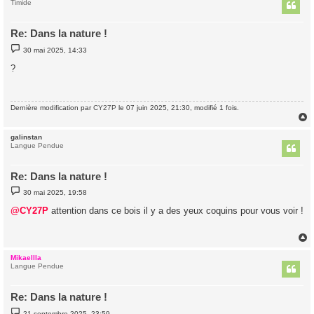
t
Timide
Re: Dans la nature !
M
30 mai 2025, 14:33
e
s
?
s
a
g
e
Dernière modification par
CY27P
le 07 juin 2025, 21:30, modifié 1 fois.
galinstan
t
Langue Pendue
Re: Dans la nature !
M
30 mai 2025, 19:58
e
s
@CY27P
attention dans ce bois il y a des yeux coquins pour vous voir !
s
a
g
e
Mikaellla
t
Langue Pendue
Re: Dans la nature !
M
21 septembre 2025, 23:59