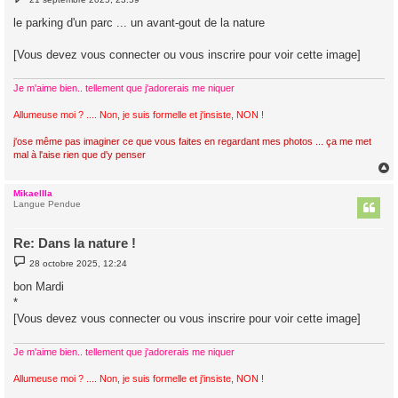
e
s
le parking d'un parc ... un avant-gout de la nature
s
a
g
[Vous devez vous connecter ou vous inscrire pour voir cette image]
e
Je m'aime bien.. tellement que j'adorerais me niquer
Allumeuse moi ? .... Non, je suis formelle et j'insiste, NON !
j'ose même pas imaginer ce que vous faites en regardant mes photos ... ça me met
mal à l'aise rien que d'y penser
Mikaellla
t
Langue Pendue
Re: Dans la nature !
M
28 octobre 2025, 12:24
e
s
bon Mardi
s
*
a
g
[Vous devez vous connecter ou vous inscrire pour voir cette image]
e
Je m'aime bien.. tellement que j'adorerais me niquer
Allumeuse moi ? .... Non, je suis formelle et j'insiste, NON !