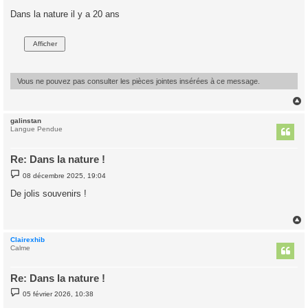
e
s
Dans la nature il y a 20 ans
s
a
g
e
Vous ne pouvez pas consulter les pièces jointes insérées à ce message.
galinstan
t
Langue Pendue
Re: Dans la nature !
M
08 décembre 2025, 19:04
e
s
De jolis souvenirs !
s
a
g
e
Clairexhib
t
Calme
Re: Dans la nature !
M
05 février 2026, 10:38
e
s