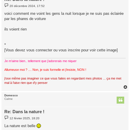
M
20 décembre 2024, 17:52
e
s
voici comment me voint les gens la nuit lorsque je ne suis pas éclairée
s
par les phares de voiture
a
g
e
ils voient rien
*
[Vous devez vous connecter ou vous inscrire pour voir cette image]
Je m'aime bien.. tellement que j'adorerais me niquer
Allumeuse moi ? .... Non, je suis formelle et j'insiste, NON !
j'ose même pas imaginer ce que vous faites en regardant mes photos ... ça me met
mal à l'aise rien que d'y penser
Domesco
t
Calme
Re: Dans la nature !
M
12 février 2025, 18:20
e
s
La nature est belle
s