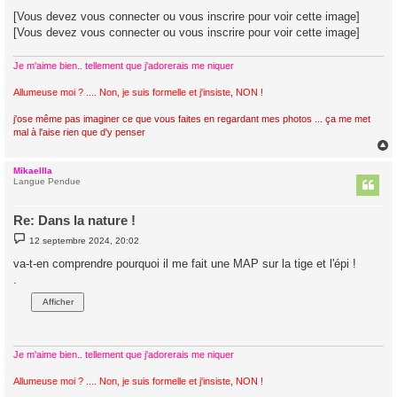
g
[Vous devez vous connecter ou vous inscrire pour voir cette image]
e
[Vous devez vous connecter ou vous inscrire pour voir cette image]
Je m'aime bien.. tellement que j'adorerais me niquer
Allumeuse moi ? .... Non, je suis formelle et j'insiste, NON !
j'ose même pas imaginer ce que vous faites en regardant mes photos ... ça me met
mal à l'aise rien que d'y penser
Mikaellla
t
Langue Pendue
Re: Dans la nature !
M
12 septembre 2024, 20:02
e
s
va-t-en comprendre pourquoi il me fait une MAP sur la tige et l'épi !
s
.
a
g
e
Je m'aime bien.. tellement que j'adorerais me niquer
Allumeuse moi ? .... Non, je suis formelle et j'insiste, NON !