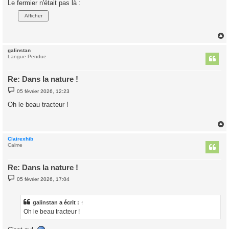
Le fermier n'était pas là :
s
a
g
e
galinstan
t
Langue Pendue
Re: Dans la nature !
M
05 février 2026, 12:23
e
s
Oh le beau tracteur !
s
a
g
e
Clairexhib
t
Calme
Re: Dans la nature !
M
05 février 2026, 17:04
e
s
s
a
galinstan
a écrit :
↑
g
Oh le beau tracteur !
e