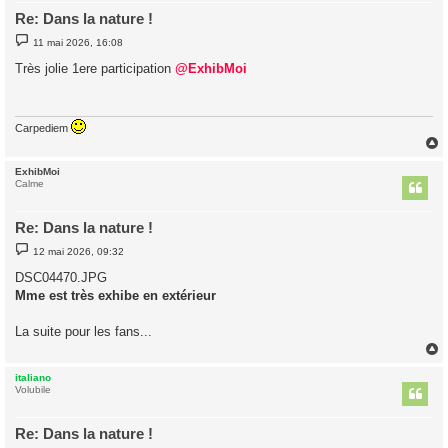
Re: Dans la nature !
M
11 mai 2026, 16:08
e
s
Très jolie 1ere participation
@ExhibMoi
s
a
g
e
Carpediem
ExhibMoi
t
Calme
Re: Dans la nature !
M
12 mai 2026, 09:32
e
s
DSC04470.JPG
s
Mme est très exhibe en extérieur
a
g
e
La suite pour les fans...
italiano
t
Volubile
Re: Dans la nature !