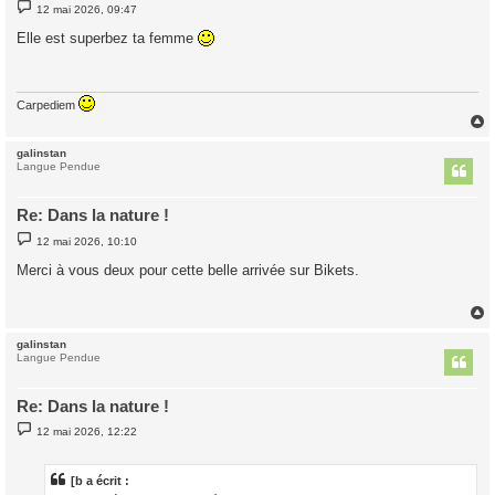
M
12 mai 2026, 09:47
e
s
Elle est superbez ta femme
s
a
g
e
Carpediem
galinstan
t
Langue Pendue
Re: Dans la nature !
M
12 mai 2026, 10:10
e
s
Merci à vous deux pour cette belle arrivée sur Bikets.
s
a
g
e
galinstan
t
Langue Pendue
Re: Dans la nature !
M
12 mai 2026, 12:22
e
s
s
a
[b a écrit :
g