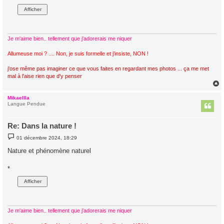
Je m'aime bien.. tellement que j'adorerais me niquer
Allumeuse moi ? .... Non, je suis formelle et j'insiste, NON !
j'ose même pas imaginer ce que vous faites en regardant mes photos ... ça me met
mal à l'aise rien que d'y penser
Mikaellla
t
Langue Pendue
Re: Dans la nature !
M
01 décembre 2024, 18:29
e
s
Nature et phénomène naturel
s
a
g
*
e
Je m'aime bien.. tellement que j'adorerais me niquer