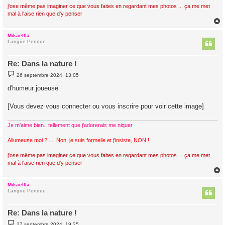
j'ose même pas imaginer ce que vous faites en regardant mes photos ... ça me met
mal à l'aise rien que d'y penser
Mikaellla
t
Langue Pendue
Re: Dans la nature !
M
26 septembre 2024, 13:05
e
s
d'humeur joueuse
s
a
g
[Vous devez vous connecter ou vous inscrire pour voir cette image]
e
Je m'aime bien.. tellement que j'adorerais me niquer
Allumeuse moi ? .... Non, je suis formelle et j'insiste, NON !
j'ose même pas imaginer ce que vous faites en regardant mes photos ... ça me met
mal à l'aise rien que d'y penser
Mikaellla
t
Langue Pendue
Re: Dans la nature !
M
27 septembre 2024, 19:25