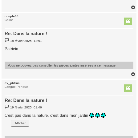
a
g
e
couple40
t
Calme
Re: Dans la nature !
M
18 février 2025, 12:51
e
s
Patricia
s
a
g
e
Vous ne pouvez pas consulter les pièces jointes insérées à ce message.
cv_ptitruc
t
Langue Pendue
Re: Dans la nature !
M
19 février 2025, 01:46
e
s
C'est pas dans la nature, c'est dans mon jardin
s
a
g
e