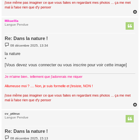
j'ose même pas imaginer ce que vous faites en regardant mes photos ... ça me met
mal à l'aise rien que d'y penser
Mikaellla
t
Langue Pendue
Re: Dans la nature !
M
08 décembre 2025, 13:34
e
s
la nature
s
*
a
g
[Vous devez vous connecter ou vous inscrire pour voir cette image]
e
Je m'aime bien.. tellement que j'adorerais me niquer
Allumeuse moi ? .... Non, je suis formelle et j'insiste, NON !
j'ose même pas imaginer ce que vous faites en regardant mes photos ... ça me met
mal à l'aise rien que d'y penser
cv_ptitruc
t
Langue Pendue
Re: Dans la nature !
M
08 décembre 2025, 15:13