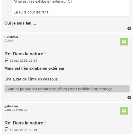
Mme est très exhibe en extérieur[/b]
e
La suite pour les fans...
Oui je suis fan....
ExhibMoi
t
Calme
Re: Dans la nature !
M
12 mai 2026, 16:54
e
s
Mme est très exhibe en extérieur
s
a
g
Une autre de Mme en dessous.
e
Vous ne pouvez pas consulter les pièces jointes insérées à ce message.
galinstan
t
Langue Pendue
Re: Dans la nature !
M
12 mai 2026, 19:19
e