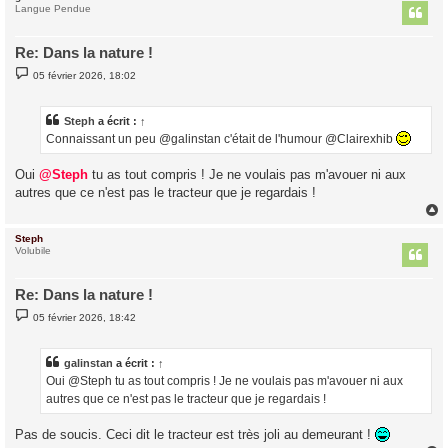
t
Langue Pendue
Re: Dans la nature !
M
05 février 2026, 18:02
e
s
s
a
Steph
a écrit :
↑
g
Connaissant un peu @galinstan c'était de l'humour @Clairexhib
e
Oui
@Steph
tu as tout compris ! Je ne voulais pas m'avouer ni aux
autres que ce n'est pas le tracteur que je regardais !
Steph
t
Volubile
Re: Dans la nature !
M
05 février 2026, 18:42
e
s
s
a
galinstan
a écrit :
↑
g
Oui @Steph tu as tout compris ! Je ne voulais pas m'avouer ni aux
e
autres que ce n'est pas le tracteur que je regardais !
Pas de soucis. Ceci dit le tracteur est très joli au demeurant !