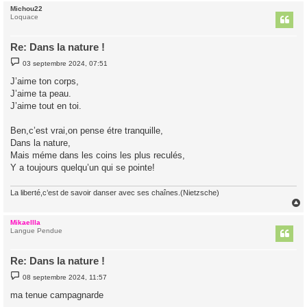
Michou22
t
Loquace
Re: Dans la nature !
M
03 septembre 2024, 07:51
e
s
J’aime ton corps,
s
J’aime ta peau.
a
g
J’aime tout en toi.
e
Ben,c’est vrai,on pense étre tranquille,
Dans la nature,
Mais méme dans les coins les plus reculés,
Y a toujours quelqu’un qui se pointe!
La liberté,c’est de savoir danser avec ses chaînes.(Nietzsche)
Mikaellla
t
Langue Pendue
Re: Dans la nature !
M
08 septembre 2024, 11:57
e
s
ma tenue campagnarde
s
a