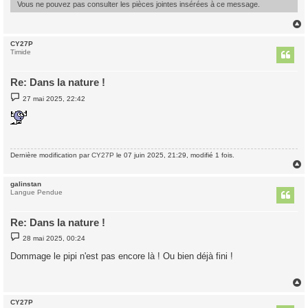
Vous ne pouvez pas consulter les pièces jointes insérées à ce message.
CY27P
t
Timide
Re: Dans la nature !
M
27 mai 2025, 22:42
e
s
s
a
g
e
Dernière modification par
CY27P
le 07 juin 2025, 21:29, modifié 1 fois.
galinstan
t
Langue Pendue
Re: Dans la nature !
M
28 mai 2025, 00:24
e
s
Dommage le pipi n'est pas encore là ! Ou bien déjà fini !
s
a
g
e
CY27P