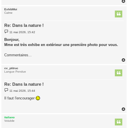
ExhibMoi
t
Calme
Re: Dans la nature !
M
11 mai 2026, 15:42
e
s
Bonjour,
s
Mme est très exhibe en extérieur une première photo pour vous.
a
g
e
Commentaires...
cv_ptitruc
t
Langue Pendue
Re: Dans la nature !
M
11 mai 2026, 15:44
e
s
Il faut l'encourager
s
a
g
e
italiano
t
Volubile