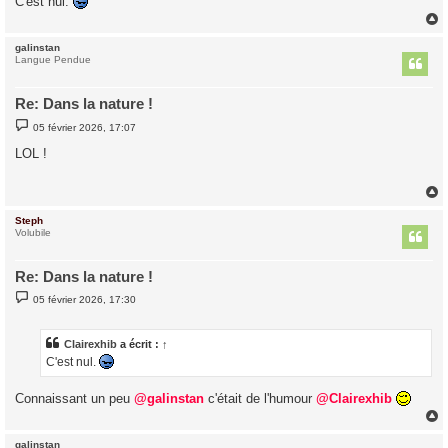
C'est nul.
galinstan
t
Langue Pendue
Re: Dans la nature !
M
05 février 2026, 17:07
e
s
LOL !
s
a
g
e
Steph
t
Volubile
Re: Dans la nature !
M
05 février 2026, 17:30
e
s
s
a
Clairexhib
a écrit :
↑
g
C'est nul.
e
Connaissant un peu
@galinstan
c'était de l'humour
@Clairexhib
galinstan