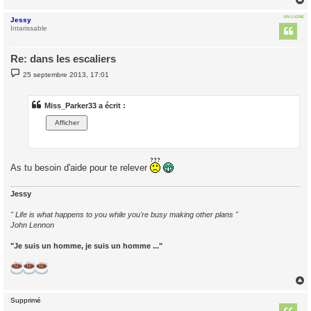
EN LIGNE
Jessy
t
Intarissable
Re: dans les escaliers
M
25 septembre 2013, 17:01
e
s
s
a
Miss_Parker33 a écrit :
g
e
As tu besoin d'aide pour te relever
Jessy
" Life is what happens to you while you're busy making other plans "
John Lennon
"Je suis un homme, je suis un homme ..."
Supprimé
t