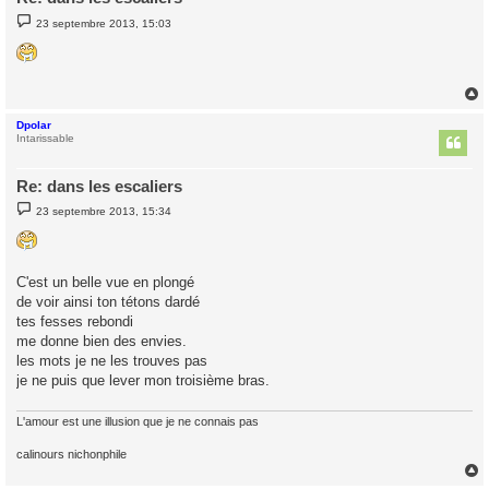
M
23 septembre 2013, 15:03
e
s
s
a
g
e
Dpolar
t
Intarissable
Re: dans les escaliers
M
23 septembre 2013, 15:34
e
s
s
a
g
C'est un belle vue en plongé
e
de voir ainsi ton tétons dardé
tes fesses rebondi
me donne bien des envies.
les mots je ne les trouves pas
je ne puis que lever mon troisième bras.
L'amour est une illusion que je ne connais pas
calinours nichonphile