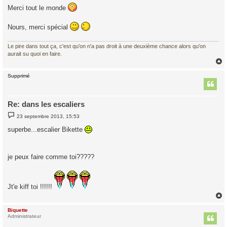
s
Merci tout le monde
s
a
g
Nours, merci spécial
e
Le pire dans tout ça, c'est qu'on n'a pas droit à une deuxième chance alors qu'on
aurait su quoi en faire.
Supprimé
t
Re: dans les escaliers
M
23 septembre 2013, 15:53
e
s
superbe...escalier Bikette
s
a
g
e
je peux faire comme toi?????
Jt'e kiff toi !!!!!!
Biquette
t
Administrateur