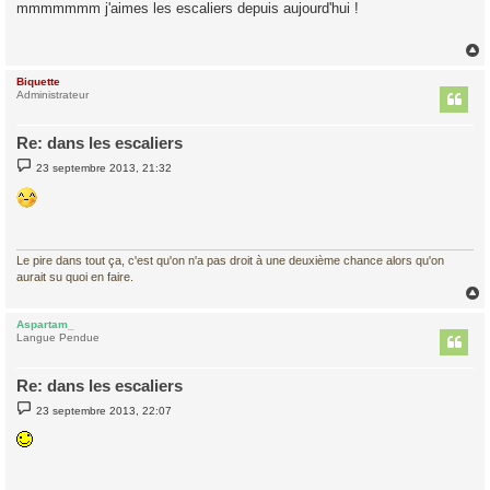
s
mmmmmmm j'aimes les escaliers depuis aujourd'hui !
s
a
g
e
Biquette
t
Administrateur
Re: dans les escaliers
M
23 septembre 2013, 21:32
e
s
s
a
g
e
Le pire dans tout ça, c'est qu'on n'a pas droit à une deuxième chance alors qu'on
aurait su quoi en faire.
Aspartam_
t
Langue Pendue
Re: dans les escaliers
M
23 septembre 2013, 22:07
e
s
s
a
g
e