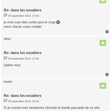
Re: dans les escaliers
M
25 septembre 2013, 17:03
e
s
je m'en suis bien sortie pour le coup
s
merci d'avoir voulu m'aider
a
g
e
ClEa3
t
Re: dans les escaliers
M
25 septembre 2013, 17:04
e
s
j'adore miss
s
a
g
e
Gael34
t
Re: dans les escaliers
M
25 septembre 2013, 22:18
e
s
Si je montre mes fantasmes j'écroule la bande passante de ce site.
s