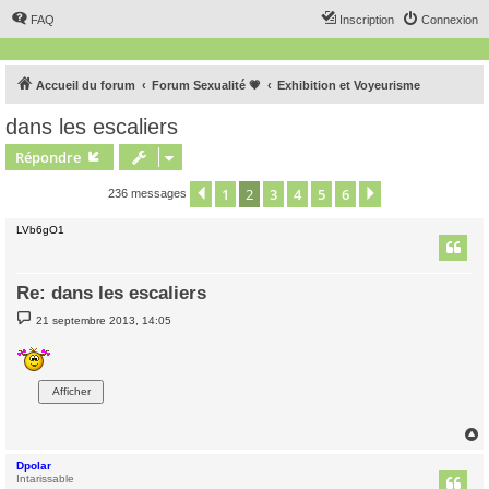
FAQ
Inscription
Connexion
Accueil du forum
Forum Sexualité 💗
Exhibition et Voyeurisme
dans les escaliers
Répondre
1
2
3
4
5
6
Précédent
Suivant
236 messages
LVb6gO1
Re: dans les escaliers
M
21 septembre 2013, 14:05
e
s
s
a
g
e
Dpolar
t
Intarissable