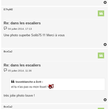
E7hyM2
t
Re: dans les escaliers
M
04 juillet 2014, 17:13
e
s
Une photo superbe Solib75 !!! Merci à vous
s
a
g
e
BcxCa2
t
Re: dans les escaliers
M
05 juillet 2014, 11:36
e
s
s
a
louveblanche a écrit :
g
et tu n'as pas vu mon fouet !
e
très jolie photo louve !
BcxCa2