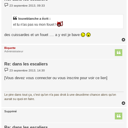
M
23 septembre 2013, 09:33
e
s
s
a
louveblanche a écrit :
g
et tu n'as pas vu mon fouet !
e
des cuissardes et un fouet .... a y est je bave
Biquette
t
Administrateur
Re: dans les escaliers
M
23 septembre 2013, 14:30
e
s
[Vous devez vous connecter ou vous inscrire pour voir ce lien]
s
a
g
e
Le pire dans tout ça, c'est qu'on n'a pas droit à une deuxième chance alors qu'on
aurait su quoi en faire.
Supprimé
t
Re: dans les escaliers