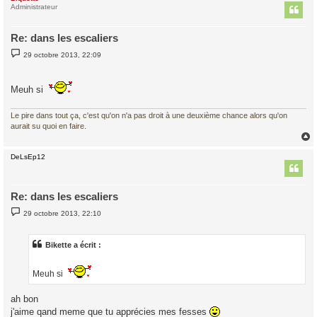
t
Administrateur
Re: dans les escaliers
M
29 octobre 2013, 22:09
e
s
s
a
Meuh si
g
e
Le pire dans tout ça, c'est qu'on n'a pas droit à une deuxième chance alors qu'on
aurait su quoi en faire.
DeLsEp12
t
Re: dans les escaliers
M
29 octobre 2013, 22:10
e
s
s
a
Bikette a écrit :
g
e
Meuh si
ah bon
j'aime qand meme que tu apprécies mes fesses