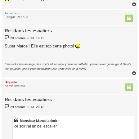
Aspartam_
t
Langue Pendue
Re: dans les escaliers
M
29 octobre 2013, 19:11
e
s
Super Marcel! Elle est top cette photo!
s
a
g
e
"She looks like an angel, but she's all sin Now you're so pathetic, you're never gonna get it Here's
the situation, she's your medication Like white lines on a mirror"
Biquette
t
Administrateur
Re: dans les escaliers
M
29 octobre 2013, 20:48
e
s
s
a
Monsieur Marcel a écrit :
g
ce soir j'ai un bel escalier
e