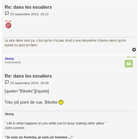
Re: dans les escaliers
M
23 septembre 2013, 16:12
e
s
s
a
g
e
Le pire dans tout ça, c'est qu'on n'a pas droit à une deuxième chance alors qu'on
aurait su quoi en faire.
EN LIGNE
Jessy
t
Intarissable
Re: dans les escaliers
M
23 septembre 2013, 16:28
e
s
[quote="Bikette"][/quote]
s
a
g
Très joli point de vue, Bikette
e
Jessy
" Life is what happens to you while you're busy making other plans "
John Lennon
"Je suis un homme, je suis un homme ..."