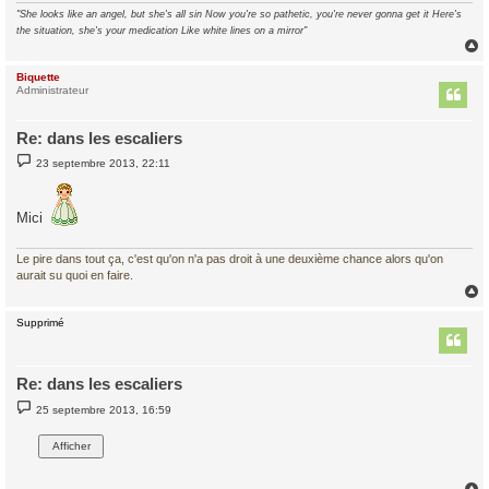
"She looks like an angel, but she's all sin Now you're so pathetic, you're never gonna get it Here's
the situation, she's your medication Like white lines on a mirror"
Biquette
t
Administrateur
Re: dans les escaliers
M
23 septembre 2013, 22:11
e
s
s
a
Mici
g
e
Le pire dans tout ça, c'est qu'on n'a pas droit à une deuxième chance alors qu'on
aurait su quoi en faire.
Supprimé
t
Re: dans les escaliers
M
25 septembre 2013, 16:59
e
s
s
a
g
e