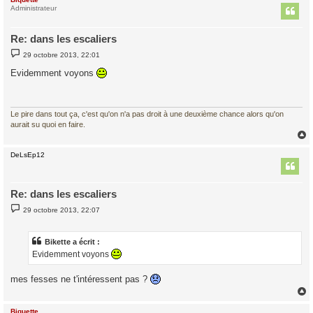
t
Administrateur
Re: dans les escaliers
M
29 octobre 2013, 22:01
e
s
Evidemment voyons
s
a
g
e
Le pire dans tout ça, c'est qu'on n'a pas droit à une deuxième chance alors qu'on
aurait su quoi en faire.
DeLsEp12
t
Re: dans les escaliers
M
29 octobre 2013, 22:07
e
s
s
a
Bikette a écrit :
g
Evidemment voyons
e
mes fesses ne t'intéressent pas ?
Biquette