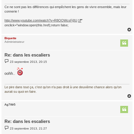
Ce ne sont pas les différences qui empêchent les gens de vivre ensemble, mais leur
connerie !
http://www.youtube.com/watch?v=R8OOWcsFj0U
"
onclick="window.open(this.href);return false;
Biquette
t
Administrateur
Re: dans les escaliers
M
23 septembre 2013, 20:15
e
s
s
oohh..
a
g
e
Le pire dans tout ça, c'est qu'on n'a pas droit à une deuxième chance alors qu'on
aurait su quoi en faire.
Ag7Wr5
t
Re: dans les escaliers
M
23 septembre 2013, 21:27
e