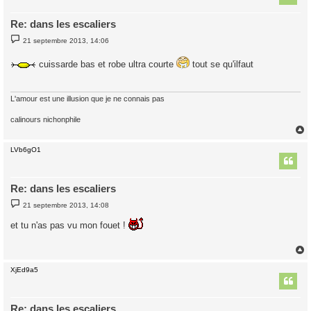
Re: dans les escaliers
M
21 septembre 2013, 14:06
e
s
s
cuissarde bas et robe ultra courte
tout se qu'ilfaut
a
g
e
L'amour est une illusion que je ne connais pas
calinours nichonphile
LVb6gO1
t
Re: dans les escaliers
M
21 septembre 2013, 14:08
e
s
et tu n'as pas vu mon fouet !
s
a
g
e
XjEd9a5
t
Re: dans les escaliers