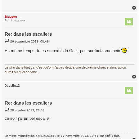
a
g
e
Biquette
t
Administrateur
Re: dans les escaliers
M
26 septembre 2013, 08:48
e
s
En même temps, tu es sur exhib là Gael, pas sur fantasme hein
s
a
g
e
Le pire dans tout ça, c'est qu'on n'a pas droit à une deuxième chance alors qu'on
aurait su quoi en faire.
DeLsEp12
t
Re: dans les escaliers
M
28 octobre 2013, 23:48
e
s
ce soir j'ai un bel escalier
s
a
g
e
Dernière modification par
DeLsEp12
le 17 novembre 2013, 10:51, modifié 1 fois.