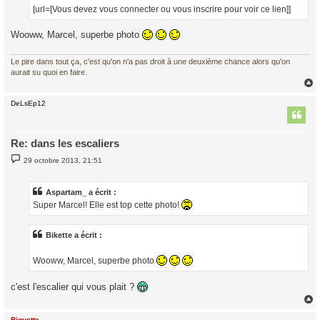
[url=[Vous devez vous connecter ou vous inscrire pour voir ce lien]]
Wooww, Marcel, superbe photo
Le pire dans tout ça, c'est qu'on n'a pas droit à une deuxième chance alors qu'on
aurait su quoi en faire.
DeLsEp12
t
Re: dans les escaliers
M
29 octobre 2013, 21:51
e
s
s
a
Aspartam_ a écrit :
g
Super Marcel! Elle est top cette photo!
e
Bikette a écrit :
Wooww, Marcel, superbe photo
c'est l'escalier qui vous plait ?
Biquette