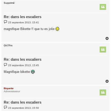
Supprimé
t
Re: dans les escaliers
M
23 septembre 2013, 15:41
e
s
magnifique Bikette !! que tu es jolie
s
a
g
e
Gh7Pm
t
Re: dans les escaliers
M
23 septembre 2013, 15:45
e
s
Magnifique bikette
s
a
g
e
Biquette
t
Administrateur
Re: dans les escaliers
M
23 septembre 2013, 15:50
e