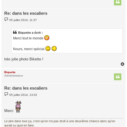
t
Re: dans les escaliers
M
05 juillet 2014, 11:37
e
s
s
a
Biquette a écrit :
g
Merci tout le monde
e
Nours, merci spécial
très jolie photo Bikette !
Biquette
t
Administrateur
Re: dans les escaliers
M
05 juillet 2014, 13:02
e
s
s
a
Merci
g
e
Le pire dans tout ça, c'est qu'on n'a pas droit à une deuxième chance alors qu'on
aurait su quoi en faire.