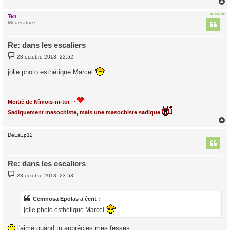
EN LIGNE
Ten
t
Modératrice
Re: dans les escaliers
M
28 octobre 2013, 23:52
e
s
jolie photo esthétique Marcel
s
a
g
e
Moitié de Nîmois-ni-toi
Sadiquement masochiste, mais une masochiste sadique
DeLsEp12
t
Re: dans les escaliers
M
28 octobre 2013, 23:53
e
s
s
a
Cemnosa Epolas a écrit :
g
jolie photo esthétique Marcel
e
j'aime quand tu apprécies mes fesses