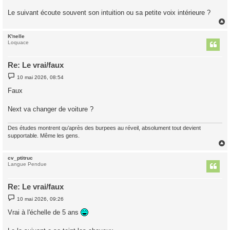
Le suivant écoute souvent son intuition ou sa petite voix intérieure ?
K'nelle
t
Loquace
Re: Le vrai/faux
M
10 mai 2026, 08:54
e
s
Faux
s
a
g
Next va changer de voiture ?
e
Des études montrent qu’après des burpees au réveil, absolument tout devient
supportable. Même les gens.
cv_ptitruc
t
Langue Pendue
Re: Le vrai/faux
M
10 mai 2026, 09:26
e
s
Vrai à l'échelle de 5 ans
s
a
g