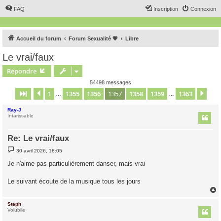
FAQ
Inscription
Connexion
Accueil du forum
Forum Sexualité 💗
Libre
Le vrai/faux
Répondre
54498 messages
1
1355
1356
1357
1358
1359
1363
Page
1357
Précédent
sur
1363
Sui
…
…
Ray-J
Intarissable
Re: Le vrai/faux
M
30 avril 2026, 18:05
e
s
Je n'aime pas particulièrement danser, mais vrai
s
a
g
Le suivant écoute de la musique tous les jours
e
Steph
t
Volubile