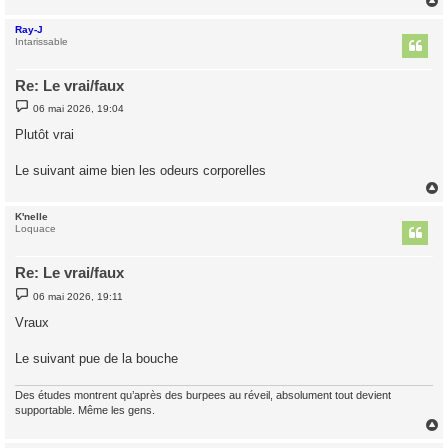
Ray-J
t
Intarissable
Re: Le vrai/faux
M
06 mai 2026, 19:04
e
s
Plutôt vrai
s
a
g
Le suivant aime bien les odeurs corporelles
e
K'nelle
t
Loquace
Re: Le vrai/faux
M
06 mai 2026, 19:11
e
s
Vraux
s
a
g
Le suivant pue de la bouche
e
Des études montrent qu’après des burpees au réveil, absolument tout devient
supportable. Même les gens.