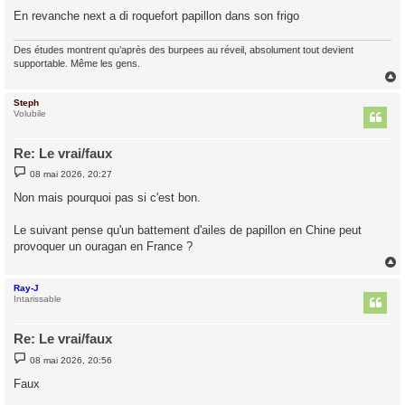
g
En revanche next a di roquefort papillon dans son frigo
e
Des études montrent qu’après des burpees au réveil, absolument tout devient
supportable. Même les gens.
Steph
t
Volubile
Re: Le vrai/faux
M
08 mai 2026, 20:27
e
s
Non mais pourquoi pas si c'est bon.
s
a
g
Le suivant pense qu'un battement d'ailes de papillon en Chine peut
e
provoquer un ouragan en France ?
Ray-J
t
Intarissable
Re: Le vrai/faux
M
08 mai 2026, 20:56
e
s
Faux
s
a