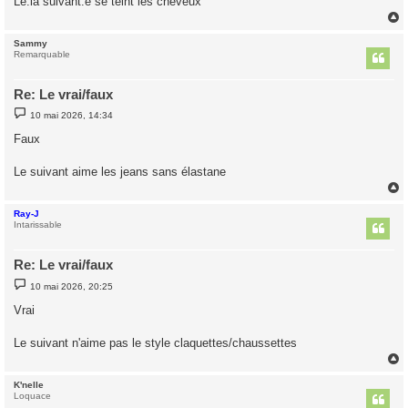
Le.la suivant.e se teint les cheveux
e
Sammy
t
Remarquable
Re: Le vrai/faux
M
10 mai 2026, 14:34
e
s
Faux
s
a
g
Le suivant aime les jeans sans élastane
e
Ray-J
t
Intarissable
Re: Le vrai/faux
M
10 mai 2026, 20:25
e
s
Vrai
s
a
g
Le suivant n'aime pas le style claquettes/chaussettes
e
K'nelle
t
Loquace