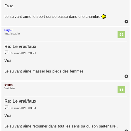
Faux.
Le suivant aime le sport qui se passe dans une chambre
Ray-J
t
Intarissable
Re: Le vrai/faux
M
05 mai 2026, 20:21
e
s
Vrai
s
a
g
Le suivant aime masser les pieds des femmes
e
Steph
t
Volubile
Re: Le vrai/faux
M
06 mai 2026, 03:34
e
s
Vrai.
s
a
g
Le suivant aime retourner dans tout les sens sa ou son partenaire..
e