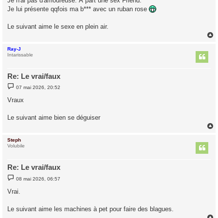
Je n'ai pas d'amoureuse. À part une sex Friend.
s
Je lui présente qqfois ma b*** avec un ruban rose
a
g
e
Le suivant aime le sexe en plein air.
Ray-J
t
Intarissable
Re: Le vrai/faux
M
07 mai 2026, 20:52
e
s
Vraux
s
a
g
Le suivant aime bien se déguiser
e
Steph
t
Volubile
Re: Le vrai/faux
M
08 mai 2026, 06:57
e
s
Vrai.
s
a
g
Le suivant aime les machines à pet pour faire des blagues.
e