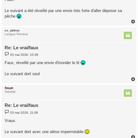
s
a
g
Le suivant a été réveillé par une envie très forte d'aller déposer sa
e
pêche
cv_ptitruc
t
Langue Pendue
Re: Le vrai/faux
M
03 mai 2026, 10:38
e
s
Faux, réveillé par une envie d'inonder le lit
s
a
g
Le suivant dort seul
e
Steph
t
Volubile
Re: Le vrai/faux
M
03 mai 2026, 11:08
e
s
Vraux.
s
a
g
Le suivant dort avec une alèse imperméable
e