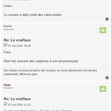
e
s
Vraux
s
a
g
Le suivant a déjà visité des catacombes
e
K'nelle
t
Loquace
Re: Le vrai/faux
M
07 mai 2026, 09:39
e
s
Faux
s
a
g
Next fait souvent des surprises à son amoureux(se)
e
Des études montrent qu’après des burpees au réveil, absolument tout devient
supportable. Même les gens.
Steph
t
Volubile
Re: Le vrai/faux
M
07 mai 2026, 12:13
e
s