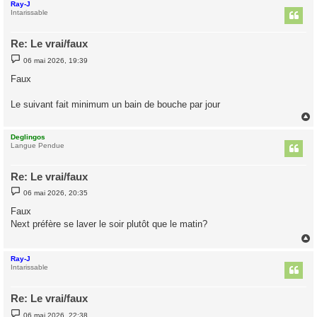
Ray-J
t
Intarissable
Re: Le vrai/faux
M
06 mai 2026, 19:39
e
s
Faux
s
a
g
Le suivant fait minimum un bain de bouche par jour
e
Deglingos
t
Langue Pendue
Re: Le vrai/faux
M
06 mai 2026, 20:35
e
s
Faux
s
Next préfère se laver le soir plutôt que le matin?
a
g
e
Ray-J
t
Intarissable
Re: Le vrai/faux
M
06 mai 2026, 22:38