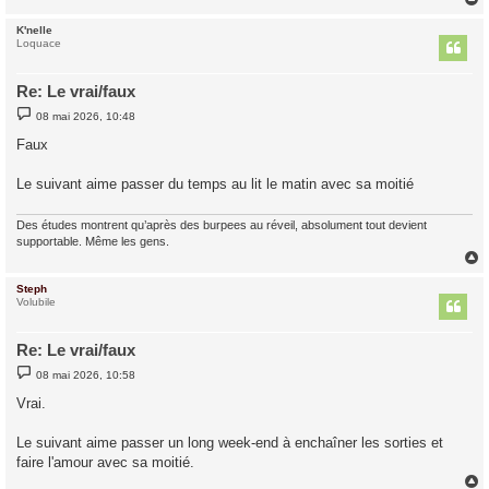
K'nelle
t
Loquace
Re: Le vrai/faux
M
08 mai 2026, 10:48
e
s
Faux
s
a
g
Le suivant aime passer du temps au lit le matin avec sa moitié
e
Des études montrent qu’après des burpees au réveil, absolument tout devient
supportable. Même les gens.
Steph
t
Volubile
Re: Le vrai/faux
M
08 mai 2026, 10:58
e
s
Vrai.
s
a
g
Le suivant aime passer un long week-end à enchaîner les sorties et
e
faire l'amour avec sa moitié.