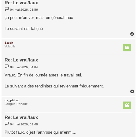
Re: Le vrai/faux
M
04 mai 2026, 03:56
e
s
ça peut m'arriver, mais en général faux
s
a
g
Le suivant est fatigué
e
Steph
t
Volubile
Re: Le vrai/faux
M
04 mai 2026, 04:04
e
s
Vraux. En fin de journée après le travail oui.
s
a
g
Le suivant a des tendinites qui reviennent fréquemment.
e
cv_ptitruc
t
Langue Pendue
Re: Le vrai/faux
M
04 mai 2026, 09:48
e
s
Plutôt faux, c(est l'arthrose qui m'enm....
s