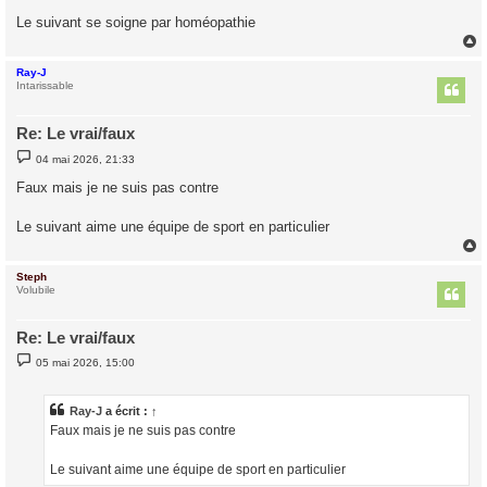
a
g
Le suivant se soigne par homéopathie
e
Ray-J
t
Intarissable
Re: Le vrai/faux
M
04 mai 2026, 21:33
e
s
Faux mais je ne suis pas contre
s
a
g
Le suivant aime une équipe de sport en particulier
e
Steph
t
Volubile
Re: Le vrai/faux
M
05 mai 2026, 15:00
e
s
s
a
Ray-J
a écrit :
↑
g
Faux mais je ne suis pas contre
e
Le suivant aime une équipe de sport en particulier