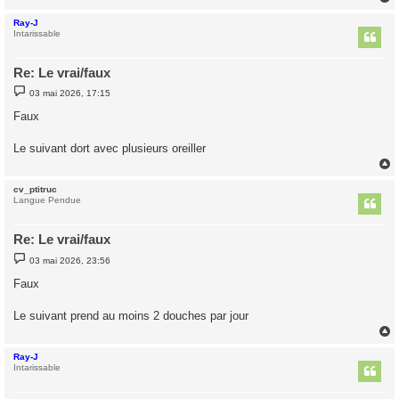
Ray-J
t
Intarissable
Re: Le vrai/faux
M
03 mai 2026, 17:15
e
s
Faux
s
a
g
Le suivant dort avec plusieurs oreiller
e
cv_ptitruc
t
Langue Pendue
Re: Le vrai/faux
M
03 mai 2026, 23:56
e
s
Faux
s
a
g
Le suivant prend au moins 2 douches par jour
e
Ray-J
t
Intarissable