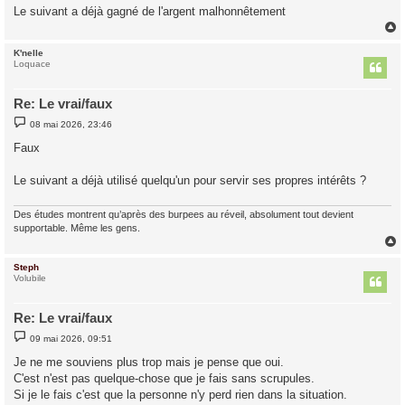
g
Le suivant a déjà gagné de l'argent malhonnêtement
e
K'nelle
t
Loquace
Re: Le vrai/faux
M
08 mai 2026, 23:46
e
s
Faux
s
a
g
Le suivant a déjà utilisé quelqu'un pour servir ses propres intérêts ?
e
Des études montrent qu’après des burpees au réveil, absolument tout devient
supportable. Même les gens.
Steph
t
Volubile
Re: Le vrai/faux
M
09 mai 2026, 09:51
e
s
Je ne me souviens plus trop mais je pense que oui.
s
C'est n'est pas quelque-chose que je fais sans scrupules.
a
g
Si je le fais c'est que la personne n'y perd rien dans la situation.
e