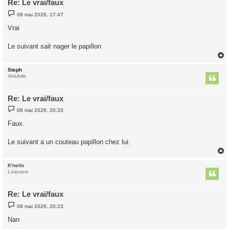
Re: Le vrai/faux
M
08 mai 2026, 17:47
e
s
Vrai
s
a
g
Le suivant sait nager le papillon
e
Steph
t
Volubile
Re: Le vrai/faux
M
08 mai 2026, 20:20
e
s
Faux.
s
a
g
Le suivant a un couteau papillon chez lui.
e
K'nelle
t
Loquace
Re: Le vrai/faux
M
08 mai 2026, 20:23
e
s
Nan
s
a