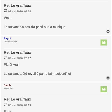
Re: Le vrai/faux
M
02 mai 2026, 08:24
e
s
Vrai.
s
a
g
Le suivant n'a pas d'a-priori sur la musique.
e
Ray-J
t
Intarissable
Re: Le vrai/faux
M
02 mai 2026, 20:07
e
s
Plutôt vrai
s
a
g
Le suivant a été réveillé par la faim aujourd'hui
e
Steph
t
Volubile
Re: Le vrai/faux
M
03 mai 2026, 09:19
e
s
Faux.