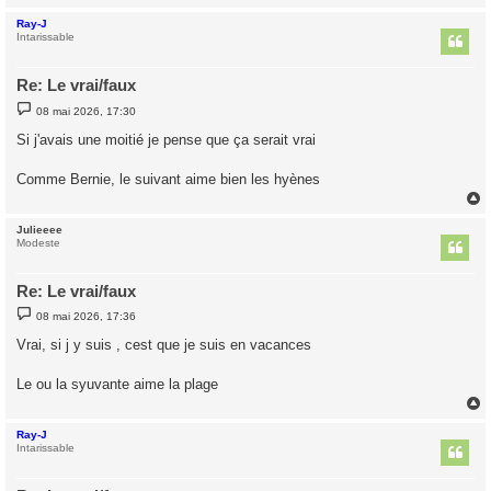
Ray-J
t
Intarissable
Re: Le vrai/faux
M
08 mai 2026, 17:30
e
s
Si j'avais une moitié je pense que ça serait vrai
s
a
g
Comme Bernie, le suivant aime bien les hyènes
e
Julieeee
t
Modeste
Re: Le vrai/faux
M
08 mai 2026, 17:36
e
s
Vrai, si j y suis , cest que je suis en vacances
s
a
g
Le ou la syuvante aime la plage
e
Ray-J
t
Intarissable