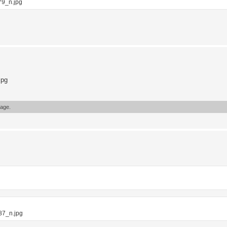
9_n.jpg
jpg
sage.
7_n.jpg