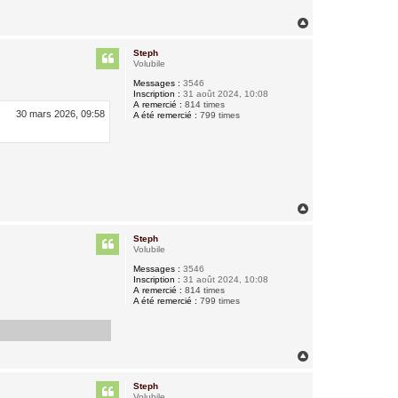
H
a
u
Steph
t
Volubile
Messages :
3546
Inscription :
31 août 2024, 10:08
A remercié :
814 times
30 mars 2026, 09:58
A été remercié :
799 times
H
a
u
Steph
t
Volubile
Messages :
3546
Inscription :
31 août 2024, 10:08
A remercié :
814 times
A été remercié :
799 times
H
a
u
Steph
t
Volubile