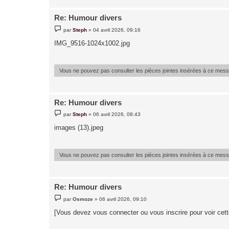
Re: Humour divers
M
par
Steph
»
04 avril 2026, 09:16
e
s
IMG_9516-1024x1002.jpg
s
a
g
e
Vous ne pouvez pas consulter les pièces jointes insérées à ce mes
Re: Humour divers
M
par
Steph
»
06 avril 2026, 08:43
e
s
images (13).jpeg
s
a
g
e
Vous ne pouvez pas consulter les pièces jointes insérées à ce mes
Re: Humour divers
M
par
Osmoze
»
06 avril 2026, 09:10
e
s
[Vous devez vous connecter ou vous inscrire pour voir cet
s
a
g