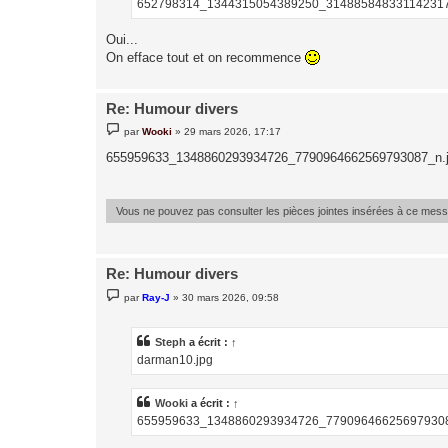
652798314_1344315054389250_314885848331142317
e
Oui...
On efface tout et on recommence
Re: Humour divers
M
par
Wooki
»
29 mars 2026, 17:17
e
s
655959633_1348860293934726_7790964662569793087_n.
s
a
g
e
Vous ne pouvez pas consulter les pièces jointes insérées à ce mes
Re: Humour divers
M
par
Ray-J
»
30 mars 2026, 09:58
e
s
s
a
Steph
a écrit :
↑
g
darman10.jpg
e
Wooki
a écrit :
↑
655959633_1348860293934726_779096466256979308