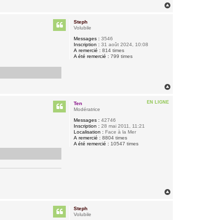
H
a
u
Steph
t
Volubile
Messages :
3546
Inscription :
31 août 2024, 10:08
A remercié :
814 times
A été remercié :
799 times
H
a
u
EN LIGNE
Ten
t
Modératrice
Messages :
42746
Inscription :
28 mai 2011, 11:21
Localisation :
Face à la Mer
A remercié :
8804 times
A été remercié :
10547 times
H
a
u
Steph
t
Volubile