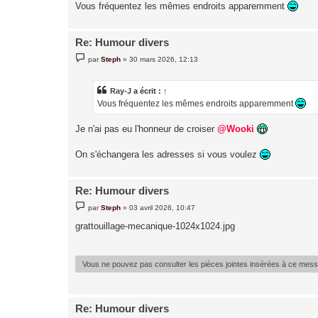
Vous fréquentez les mêmes endroits apparemment
Re: Humour divers
M
par
Steph
»
30 mars 2026, 12:13
e
s
s
a
Ray-J
a écrit :
↑
g
Vous fréquentez les mêmes endroits apparemment
e
Je n'ai pas eu l'honneur de croiser
@Wooki
On s'échangera les adresses si vous voulez
Re: Humour divers
M
par
Steph
»
03 avril 2026, 10:47
e
s
grattouillage-mecanique-1024x1024.jpg
s
a
g
e
Vous ne pouvez pas consulter les pièces jointes insérées à ce mes
Re: Humour divers