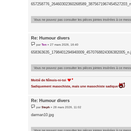
s
657258776_26460302360268589_3875671967454527203_n
s
a
g
e
Vous ne pouvez pas consulter les pièces jointes insérées à ce mes
Re: Humour divers
M
par
Ten
»
27 mars 2026, 16:40
e
s
658363635_1798401294940009_4570768824306382005_n.
s
a
g
e
Vous ne pouvez pas consulter les pièces jointes insérées à ce mes
Moitié de Nîmois-ni-toi
Sadiquement masochiste, mais une masochiste sadique
Re: Humour divers
M
par
Steph
»
28 mars 2026, 11:02
e
s
darman10.jpg
s
a
g
e
Vous ne pouvez pas consulter les pièces jointes insérées à ce mes