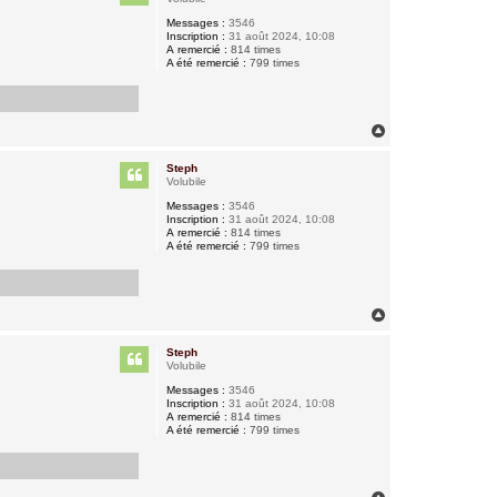
Messages :
3546
Inscription :
31 août 2024, 10:08
A remercié :
814 times
A été remercié :
799 times
H
a
u
Steph
t
Volubile
Messages :
3546
Inscription :
31 août 2024, 10:08
A remercié :
814 times
A été remercié :
799 times
H
a
u
Steph
t
Volubile
Messages :
3546
Inscription :
31 août 2024, 10:08
A remercié :
814 times
A été remercié :
799 times