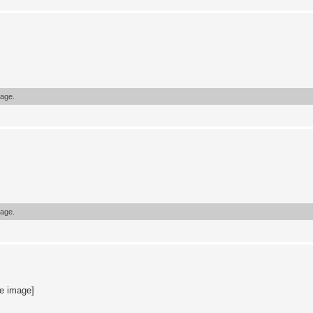
sage.
sage.
te image]