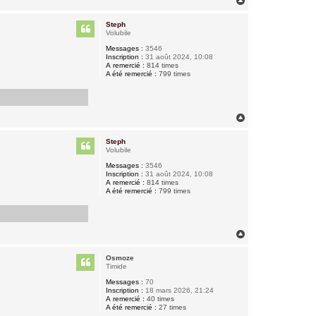
H
a
u
Steph
t
Volubile
Messages :
3546
Inscription :
31 août 2024, 10:08
A remercié :
814 times
A été remercié :
799 times
H
a
u
Steph
t
Volubile
Messages :
3546
Inscription :
31 août 2024, 10:08
A remercié :
814 times
A été remercié :
799 times
H
a
u
Osmoze
t
Timide
Messages :
70
Inscription :
18 mars 2026, 21:24
A remercié :
40 times
A été remercié :
27 times