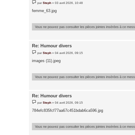
M
par
Steph
»
03 avril 2026, 10:48
e
s
femme_63.jpg
s
a
g
e
Vous ne pouvez pas consulter les pièces jointes insérées à ce mes
Re: Humour divers
M
par
Steph
»
04 avril 2026, 09:15
e
s
images (11).jpeg
s
a
g
e
Vous ne pouvez pas consulter les pièces jointes insérées à ce mes
Re: Humour divers
M
par
Steph
»
04 avril 2026, 09:15
e
s
784efc835fcf77aa67c451bdab6ca596.jpg
s
a
g
e
Vous ne pouvez pas consulter les pièces jointes insérées à ce mes