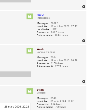
H
a
u
Ray-J
t
Intarissable
Messages :
26692
Inscription :
17 octobre 2021, 07:47
Localisation :
IDF
A remercié :
8607 times
A été remercié :
3866 times
H
a
u
Wooki
t
Langue Pendue
Messages :
7044
Inscription :
19 octobre 2013, 18:49
A remercié :
1159 times
A été remercié :
2879 times
H
a
u
Steph
t
Volubile
Messages :
3546
Inscription :
31 août 2024, 10:08
A remercié :
814 times
28 mars 2026, 20:23
A été remercié :
799 times