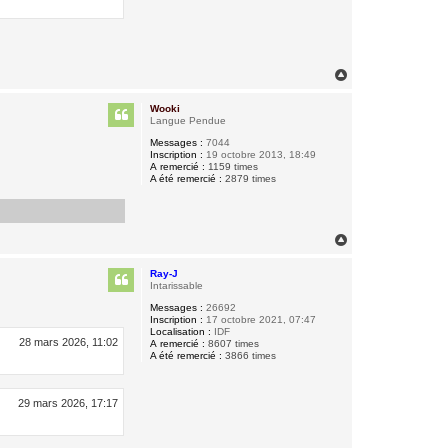
H
a
u
Wooki
t
Langue Pendue
Messages :
7044
Inscription :
19 octobre 2013, 18:49
A remercié :
1159 times
A été remercié :
2879 times
H
a
u
Ray-J
t
Intarissable
Messages :
26692
Inscription :
17 octobre 2021, 07:47
Localisation :
IDF
28 mars 2026, 11:02
A remercié :
8607 times
A été remercié :
3866 times
29 mars 2026, 17:17