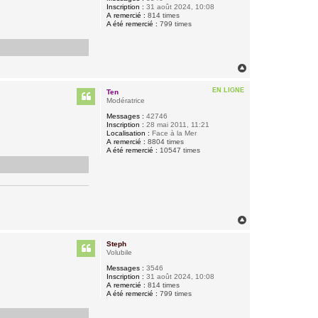
Inscription :
31 août 2024, 10:08
A remercié :
814 times
A été remercié :
799 times
H
a
u
EN LIGNE
Ten
t
Modératrice
Messages :
42746
Inscription :
28 mai 2011, 11:21
Localisation :
Face à la Mer
A remercié :
8804 times
A été remercié :
10547 times
H
a
u
Steph
t
Volubile
Messages :
3546
Inscription :
31 août 2024, 10:08
A remercié :
814 times
A été remercié :
799 times