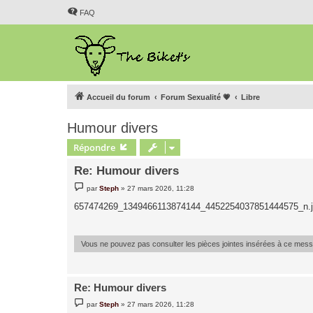
FAQ
Accueil du forum
Forum Sexualité 💗
Libre
Humour divers
Répondre
Re: Humour divers
M
par
Steph
»
27 mars 2026, 11:28
e
s
657474269_1349466113874144_4452254037851444575_n.
s
a
g
e
Vous ne pouvez pas consulter les pièces jointes insérées à ce mes
Re: Humour divers
M
par
Steph
»
27 mars 2026, 11:28
e