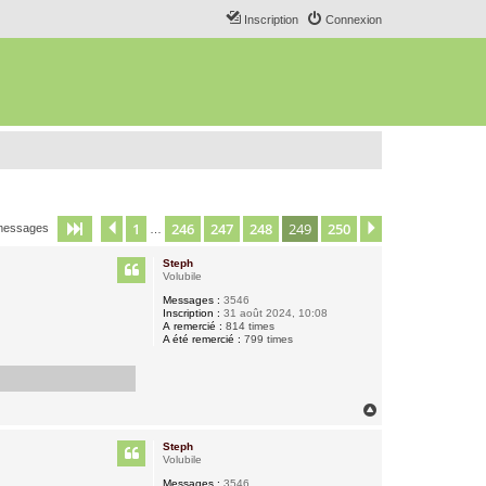
Inscription
Connexion
1
246
247
248
249
250
Page
249
Précédent
sur
250
Suivant
messages
…
Steph
Volubile
Messages :
3546
Inscription :
31 août 2024, 10:08
A remercié :
814 times
A été remercié :
799 times
H
a
u
Steph
t
Volubile
Messages :
3546