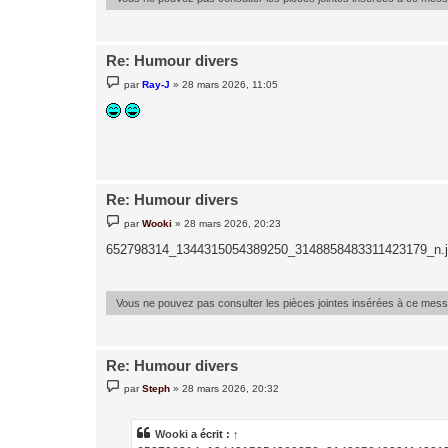
Re: Humour divers
M
par
Ray-J
»
28 mars 2026, 11:05
e
s
s
a
g
e
Re: Humour divers
M
par
Wooki
»
28 mars 2026, 20:23
e
s
652798314_1344315054389250_3148858483311423179_n.
s
a
g
e
Vous ne pouvez pas consulter les pièces jointes insérées à ce mes
Re: Humour divers
M
par
Steph
»
28 mars 2026, 20:32
e
s
s
a
Wooki
a écrit :
↑
g