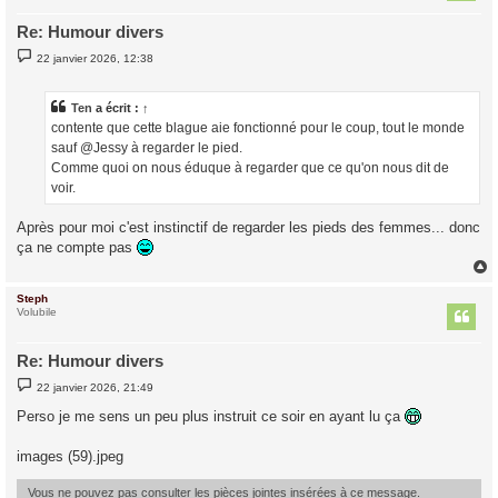
Re: Humour divers
M
22 janvier 2026, 12:38
e
s
s
a
Ten
a écrit :
↑
g
contente que cette blague aie fonctionné pour le coup, tout le monde
e
sauf @Jessy à regarder le pied.
Comme quoi on nous éduque à regarder que ce qu'on nous dit de
voir.
Après pour moi c'est instinctif de regarder les pieds des femmes... donc
ça ne compte pas
Steph
t
Volubile
Re: Humour divers
M
22 janvier 2026, 21:49
e
s
Perso je me sens un peu plus instruit ce soir en ayant lu ça
s
a
g
images (59).jpeg
e
Vous ne pouvez pas consulter les pièces jointes insérées à ce message.