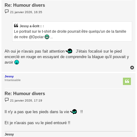
Re: Humour divers
M
21 janvier 2026, 16:35
e
s
s
a
Jessy
a écrit :
↑
g
Le portrait sur le t-shirt de droite pourrait être quelqu'un de la famille
e
de notre @Dpolar
...
Ah oui je n'avais pas fait attention
J'étais focalisé sur le pied
encerclé en rouge en essayant de comprendre la blague qu'il pouvait y
avoir
Jessy
t
Intarissable
Re: Humour divers
M
21 janvier 2026, 17:19
e
s
s
Il n'y a pas que les pieds dans la vie
!!
a
g
e
Et je n'avais pas vu le pied entouré !!
Jessy