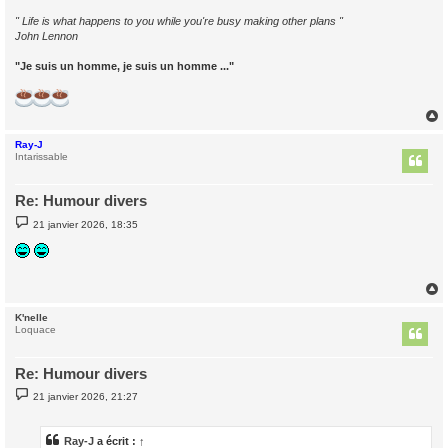
" Life is what happens to you while you're busy making other plans "
John Lennon
"Je suis un homme, je suis un homme ..."
Ray-J
t
Intarissable
Re: Humour divers
M
21 janvier 2026, 18:35
e
s
s
a
g
e
K'nelle
t
Loquace
Re: Humour divers
M
21 janvier 2026, 21:27
e
s
s
a
Ray-J
a écrit :
↑