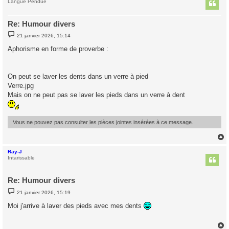
t
Langue Pendue
Re: Humour divers
M
21 janvier 2026, 15:14
e
s
Aphorisme en forme de proverbe :
s
a
g
e
On peut se laver les dents dans un verre à pied
Verre.jpg
Mais on ne peut pas se laver les pieds dans un verre à dent
Vous ne pouvez pas consulter les pièces jointes insérées à ce message.
Ray-J
t
Intarissable
Re: Humour divers
M
21 janvier 2026, 15:19
e
s
Moi j'arrive à laver des pieds avec mes dents
s
a
g
e