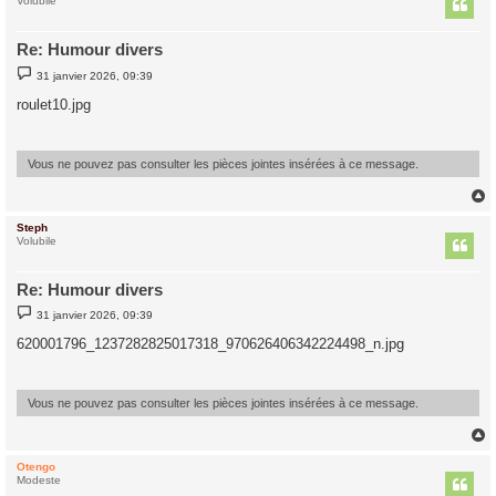
t
Volubile
Re: Humour divers
M
31 janvier 2026, 09:39
e
s
roulet10.jpg
s
a
g
e
Vous ne pouvez pas consulter les pièces jointes insérées à ce message.
Steph
t
Volubile
Re: Humour divers
M
31 janvier 2026, 09:39
e
s
620001796_1237282825017318_970626406342224498_n.jpg
s
a
g
e
Vous ne pouvez pas consulter les pièces jointes insérées à ce message.
Otengo
t
Modeste