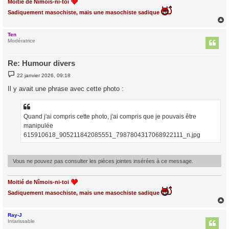
Moitié de Nîmois-ni-toi
Sadiquement masochiste, mais une masochiste sadique
Ten
t
Modératrice
Re: Humour divers
M
22 janvier 2026, 09:18
e
s
Il y avait une phrase avec cette photo :
s
a
g
e
Quand j'ai compris cette photo, j'ai compris que je pouvais être
manipulée
615910618_905211842085551_7987804317068922111_n.jpg
Vous ne pouvez pas consulter les pièces jointes insérées à ce message.
Moitié de Nîmois-ni-toi
Sadiquement masochiste, mais une masochiste sadique
Ray-J
t
Intarissable