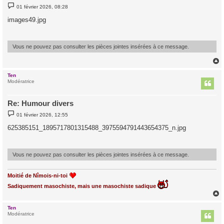
M
01 février 2026, 08:28
e
s
images49.jpg
s
a
g
e
Vous ne pouvez pas consulter les pièces jointes insérées à ce message.
Ten
t
Modératrice
Re: Humour divers
M
01 février 2026, 12:55
e
s
625385151_1895717801315488_3975594791443654375_n.jpg
s
a
g
e
Vous ne pouvez pas consulter les pièces jointes insérées à ce message.
Moitié de Nîmois-ni-toi
Sadiquement masochiste, mais une masochiste sadique
Ten
t
Modératrice