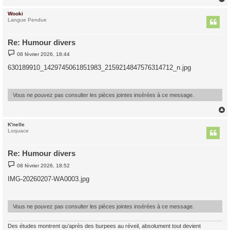
Wooki
t
Langue Pendue
Re: Humour divers
M
08 février 2026, 18:44
e
s
630189910_1429745061851983_2159214847576314712_n.jpg
s
a
g
e
Vous ne pouvez pas consulter les pièces jointes insérées à ce message.
K'nelle
t
Loquace
Re: Humour divers
M
08 février 2026, 18:52
e
s
IMG-20260207-WA0003.jpg
s
a
g
e
Vous ne pouvez pas consulter les pièces jointes insérées à ce message.
Des études montrent qu’après des burpees au réveil, absolument tout devient