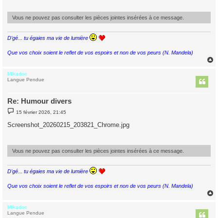
g
e
Vous ne pouvez pas consulter les pièces jointes insérées à ce message.
D'gé... tu égaies ma vie de lumière
Que vos choix soient le reflet de vos espoirs et non de vos peurs (N. Mandela)
Mikadoc
t
Langue Pendue
Re: Humour divers
M
15 février 2026, 21:45
e
s
Screenshot_20260215_203821_Chrome.jpg
s
a
g
e
Vous ne pouvez pas consulter les pièces jointes insérées à ce message.
D'gé... tu égaies ma vie de lumière
Que vos choix soient le reflet de vos espoirs et non de vos peurs (N. Mandela)
Mikadoc
t
Langue Pendue