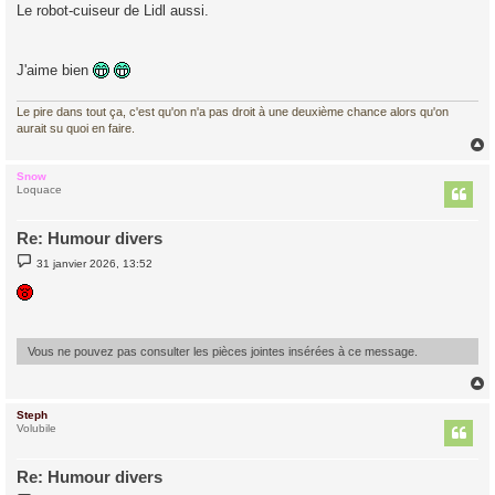
Le robot-cuiseur de Lidl aussi.
J'aime bien
Le pire dans tout ça, c'est qu'on n'a pas droit à une deuxième chance alors qu'on
aurait su quoi en faire.
Snow
t
Loquace
Re: Humour divers
M
31 janvier 2026, 13:52
e
s
s
a
g
e
Vous ne pouvez pas consulter les pièces jointes insérées à ce message.
Steph
t
Volubile
Re: Humour divers