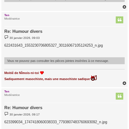
Ten
t
Modératrice
Re: Humour divers
M
30 janvier 2026, 09:03
e
s
622431643_1553230706805327_30116067105124253_n.jpg
s
a
g
e
Vous ne pouvez pas consulter les pièces jointes insérées à ce message.
Moitié de Nîmois-ni-toi
Sadiquement masochiste, mais une masochiste sadique
Ten
t
Modératrice
Re: Humour divers
M
30 janvier 2026, 09:17
e
s
623399034_1747418060038333_7793807483760693092_n.jpg
s
a