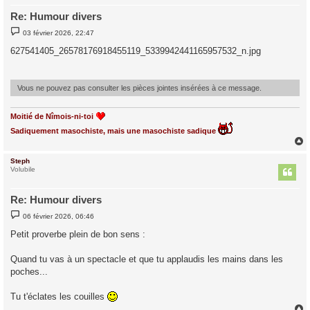
Re: Humour divers
M
03 février 2026, 22:47
e
s
627541405_26578176918455119_5339942441165957532_n.jpg
s
a
g
e
Vous ne pouvez pas consulter les pièces jointes insérées à ce message.
Moitié de Nîmois-ni-toi
Sadiquement masochiste, mais une masochiste sadique
Steph
t
Volubile
Re: Humour divers
M
06 février 2026, 06:46
e
s
Petit proverbe plein de bon sens :
s
a
g
Quand tu vas à un spectacle et que tu applaudis les mains dans les
e
poches...
Tu t'éclates les couilles