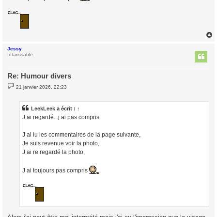
Jessy
t
Intarissable
Re: Humour divers
M
21 janvier 2026, 22:23
e
s
s
a
LeekLeek
a écrit :
↑
g
J ai regardé...j ai pas compris.
e
J ai lu les commentaires de la page suivante,
Je suis revenue voir la photo,
J ai re regardé la photo,
J ai toujours pas compris