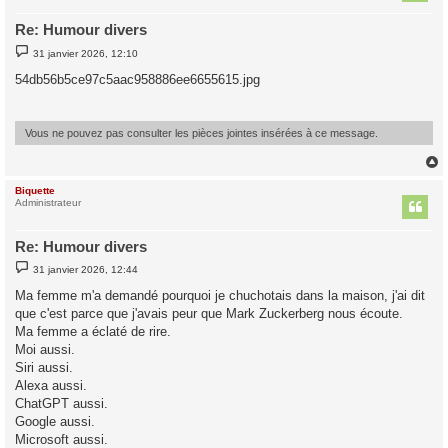
Re: Humour divers
M
31 janvier 2026, 12:10
e
s
54db56b5ce97c5aac958886ee6655615.jpg
s
a
g
e
Vous ne pouvez pas consulter les pièces jointes insérées à ce message.
Biquette
t
Administrateur
Re: Humour divers
M
31 janvier 2026, 12:44
e
s
Ma femme m'a demandé pourquoi je chuchotais dans la maison, j'ai dit
s
que c'est parce que j'avais peur que Mark Zuckerberg nous écoute.
a
g
Ma femme a éclaté de rire.
e
Moi aussi.
Siri aussi.
Alexa aussi.
ChatGPT aussi.
Google aussi.
Microsoft aussi.