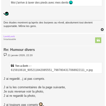
g
Moi j'arrive à laver des pieds avec mes dents
e
Des études montrent qu’après des burpees au réveil, absolument tout devient
supportable. Même les gens.
LeekLeek
t
Intarissable
Re: Humour divers
M
21 janvier 2026, 22:20
e
s
s
a
Ten
a écrit :
↑
g
615910618_905211842085551_7987804317068922111_n.jpg
e
J ai regardé...j ai pas compris.
J ai lu les commentaires de la page suivante,
Je suis revenue voir la photo,
J ai re regardé la photo,
J ai toujours pas compris