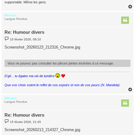
supportable. Même les gens.
Mikadoc
t
Langue Pendue
Re: Humour divers
M
10 février 2026, 08:10
e
s
Screenshot_20260123_212316_Chrome.jpg
s
a
g
e
Vous ne pouvez pas consulter les pièces jointes insérées à ce message.
D'gé... tu égaies ma vie de lumière
Que vos choix soient le reflet de vos espoirs et non de vos peurs (N. Mandela)
Mikadoc
t
Langue Pendue
Re: Humour divers
M
15 février 2026, 21:45
e
s
Screenshot_20260213_214327_Chrome.jpg
s
a