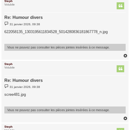
Steph
t
Volubile
Re: Humour divers
M
31 janvier 2026, 09:38
e
s
622058135_1303195611834528_5014280836181867778_n.jpg
s
a
g
e
Vous ne pouvez pas consulter les pièces jointes insérées à ce message.
Steph
t
Volubile
Re: Humour divers
M
31 janvier 2026, 09:38
e
s
scree481.jpg
s
a
g
e
Vous ne pouvez pas consulter les pièces jointes insérées à ce message.
Steph