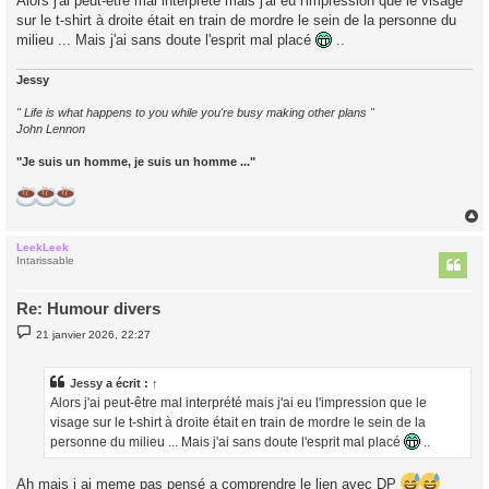
Alors j'ai peut-être mal interprété mais j'ai eu l'impression que le visage
sur le t-shirt à droite était en train de mordre le sein de la personne du
milieu ... Mais j'ai sans doute l'esprit mal placé
..
Jessy
" Life is what happens to you while you're busy making other plans "
John Lennon
"Je suis un homme, je suis un homme ..."
LeekLeek
t
Intarissable
Re: Humour divers
M
21 janvier 2026, 22:27
e
s
s
a
Jessy
a écrit :
↑
g
Alors j'ai peut-être mal interprété mais j'ai eu l'impression que le
e
visage sur le t-shirt à droite était en train de mordre le sein de la
personne du milieu ... Mais j'ai sans doute l'esprit mal placé
..
Ah mais j ai meme pas pensé a comprendre le lien avec DP