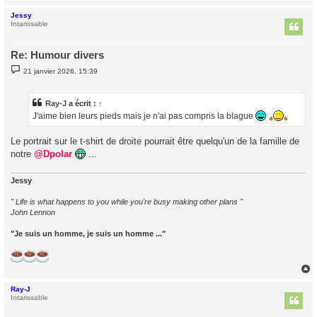
Jessy
t
Intarissable
Re: Humour divers
M
21 janvier 2026, 15:39
e
s
s
a
Ray-J
a écrit :
↑
g
J'aime bien leurs pieds mais je n'ai pas compris la blague
e
Le portrait sur le t-shirt de droite pourrait être quelqu'un de la famille de
notre
@Dpolar
...
Jessy
" Life is what happens to you while you're busy making other plans "
John Lennon
"Je suis un homme, je suis un homme ..."
Ray-J
t
Intarissable