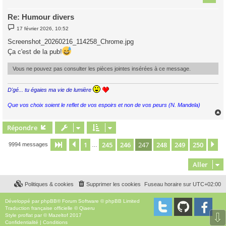
Re: Humour divers
M
17 février 2026, 10:52
e
s
Screenshot_20260216_114258_Chrome.jpg
s
a
Ça c'est de la pub!
g
e
Vous ne pouvez pas consulter les pièces jointes insérées à ce message.
D'gé... tu égaies ma vie de lumière
Que vos choix soient le reflet de vos espoirs et non de vos peurs (N. Mandela)
Répondre
t
1
245
246
247
248
249
250
Page
247
Précédent
sur
250
Su
9994 messages
…
Aller
Politiques & cookies
Supprimer les cookies
Fuseau horaire sur
UTC+02:00
Développé par
phpBB
® Forum Software © phpBB Limited
Traduction française officielle
©
Qiaeru
⇩
Style
proflat
par ©
Mazeltof
2017
Confidentialité
|
Conditions