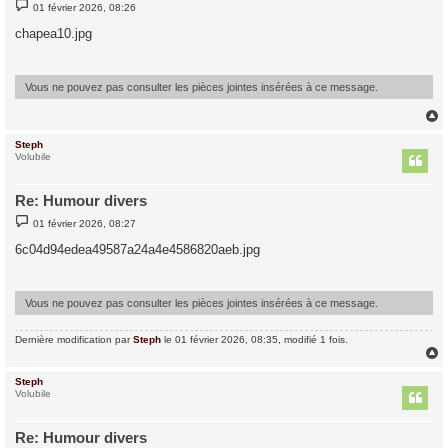
M
01 février 2026, 08:26
e
s
chapea10.jpg
s
a
g
e
Vous ne pouvez pas consulter les pièces jointes insérées à ce message.
Steph
t
Volubile
Re: Humour divers
M
01 février 2026, 08:27
e
s
6c04d94edea49587a24a4e4586820aeb.jpg
s
a
g
e
Vous ne pouvez pas consulter les pièces jointes insérées à ce message.
Dernière modification par
Steph
le 01 février 2026, 08:35, modifié 1 fois.
Steph
t
Volubile
Re: Humour divers