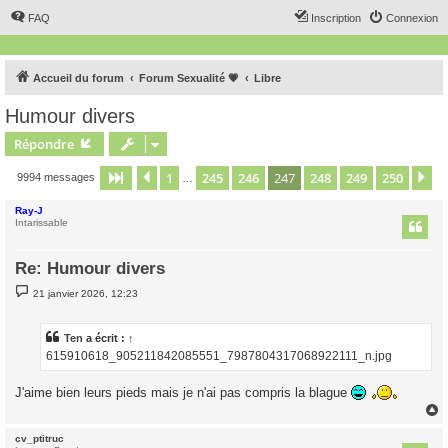
FAQ
Inscription
Connexion
Accueil du forum
Forum Sexualité 💗
Libre
Humour divers
Répondre
1
245
246
247
248
249
250
Page
247
Précédent
sur
250
Su
9994 messages
…
Ray-J
Intarissable
Re: Humour divers
M
21 janvier 2026, 12:23
e
s
s
a
Ten
a écrit :
↑
g
615910618_905211842085551_7987804317068922111_n.jpg
e
J'aime bien leurs pieds mais je n'ai pas compris la blague
cv_ptitruc