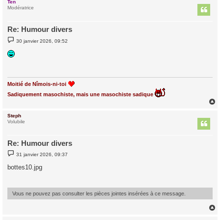
Ten
t
Modératrice
Re: Humour divers
M
30 janvier 2026, 09:52
e
s
s
a
g
e
Moitié de Nîmois-ni-toi
Sadiquement masochiste, mais une masochiste sadique
Steph
t
Volubile
Re: Humour divers
M
31 janvier 2026, 09:37
e
s
bottes10.jpg
s
a
g
e
Vous ne pouvez pas consulter les pièces jointes insérées à ce message.