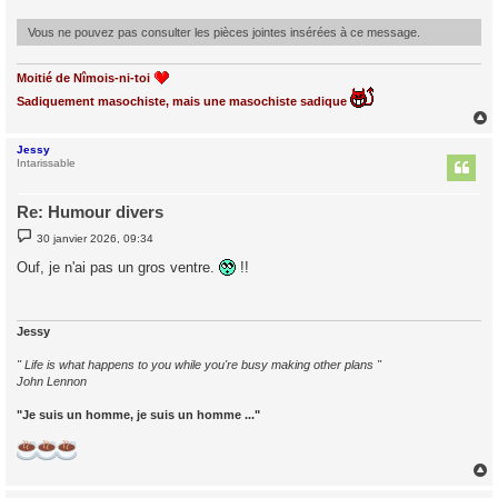
g
e
Vous ne pouvez pas consulter les pièces jointes insérées à ce message.
Moitié de Nîmois-ni-toi
Sadiquement masochiste, mais une masochiste sadique
Jessy
t
Intarissable
Re: Humour divers
M
30 janvier 2026, 09:34
e
s
Ouf, je n'ai pas un gros ventre.
!!
s
a
g
e
Jessy
" Life is what happens to you while you're busy making other plans "
John Lennon
"Je suis un homme, je suis un homme ..."