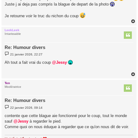
Juste j ai deja pas compris la blague de depart de la photo
Je retourne voir le truc du nichon du coup
LeekLeek
t
Intarissable
Re: Humour divers
M
21 janvier 2026, 22:27
e
s
Ah tout a fait vrai du coup
@Jessy
s
a
g
e
Ten
t
Modératrice
Re: Humour divers
M
22 janvier 2026, 09:14
e
s
contente que cette blague aie fonctionné pour le coup, tout le monde
s
sauf
@Jessy
à regarder le pied.
a
g
Comme quoi on nous éduque à regarder que ce qu'on nous dit de voir.
e