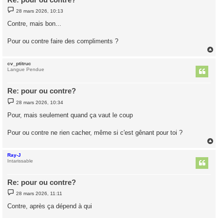
M
28 mars 2026, 10:13
e
s
Contre, mais bon...
s
a
g
Pour ou contre faire des compliments ?
e
cv_ptitruc
t
Langue Pendue
Re: pour ou contre?
M
28 mars 2026, 10:34
e
s
Pour, mais seulement quand ça vaut le coup
s
a
g
Pour ou contre ne rien cacher, même si c'est gênant pour toi ?
e
Ray-J
t
Intarissable
Re: pour ou contre?
M
28 mars 2026, 11:11
e
s
Contre, après ça dépend à qui
s
a