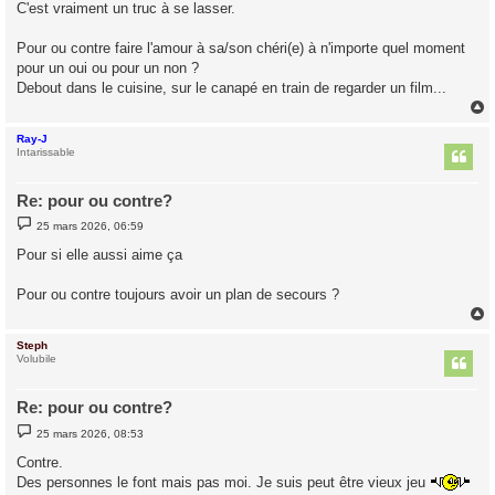
C'est vraiment un truc à se lasser.
a
g
e
Pour ou contre faire l'amour à sa/son chéri(e) à n'importe quel moment
pour un oui ou pour un non ?
Debout dans le cuisine, sur le canapé en train de regarder un film...
Ray-J
t
Intarissable
Re: pour ou contre?
M
25 mars 2026, 06:59
e
s
Pour si elle aussi aime ça
s
a
g
Pour ou contre toujours avoir un plan de secours ?
e
Steph
t
Volubile
Re: pour ou contre?
M
25 mars 2026, 08:53
e
s
Contre.
s
Des personnes le font mais pas moi. Je suis peut être vieux jeu
a
g