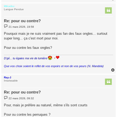
Mikadoc
t
Langue Pendue
Re: pour ou contre?
M
21 mars 2026, 19:58
e
s
Pourquoi mais je ne suis vraiment pas fan des faux ongles... surtout
s
super long... ça c'est mort pour moi.
a
g
e
Pour ou contre les faux ongles?
D'gé... tu égaies ma vie de lumière
Que vos choix soient le reflet de vos espoirs et non de vos peurs (N. Mandela)
Ray-J
t
Intarissable
Re: pour ou contre?
M
22 mars 2026, 09:32
e
s
Pour, mais je préfère au naturel, même s'ils sont courts
s
a
g
Pour ou contre les perruques ?
e