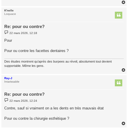
K'nelle
t
Loquace
Re: pour ou contre?
M
22 mars 2026, 12:18
e
s
Pour
s
a
g
Pour ou contre les facettes dentaires ?
e
Des études montrent qu’après des burpees au réveil, absolument tout devient
supportable. Même les gens.
Ray-J
t
Intarissable
Re: pour ou contre?
M
22 mars 2026, 12:24
e
s
Contre, sauf si vraiment on a les dents en très mauvais état
s
a
g
Pour ou contre la chirurgie esthétique ?
e