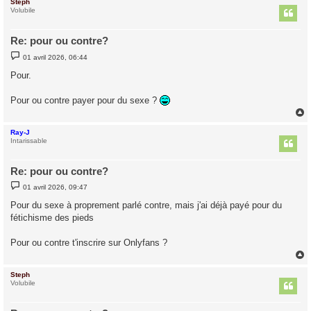
Steph
t
Volubile
Re: pour ou contre?
M
01 avril 2026, 06:44
e
s
Pour.
s
a
g
Pour ou contre payer pour du sexe ?
e
Ray-J
t
Intarissable
Re: pour ou contre?
M
01 avril 2026, 09:47
e
s
Pour du sexe à proprement parlé contre, mais j'ai déjà payé pour du
s
fétichisme des pieds
a
g
e
Pour ou contre t'inscrire sur Onlyfans ?
Steph
t
Volubile