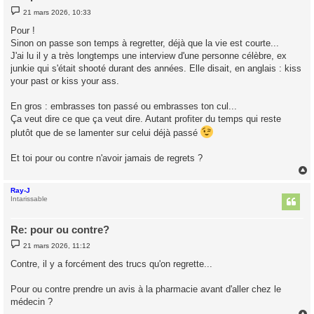
M
21 mars 2026, 10:33
e
s
Pour !
s
Sinon on passe son temps à regretter, déjà que la vie est courte...
a
g
J'ai lu il y a très longtemps une interview d'une personne célèbre, ex
e
junkie qui s'était shooté durant des années. Elle disait, en anglais : kiss
your past or kiss your ass.
En gros : embrasses ton passé ou embrasses ton cul...
Ça veut dire ce que ça veut dire. Autant profiter du temps qui reste
plutôt que de se lamenter sur celui déjà passé
Et toi pour ou contre n'avoir jamais de regrets ?
Ray-J
t
Intarissable
Re: pour ou contre?
M
21 mars 2026, 11:12
e
s
Contre, il y a forcément des trucs qu'on regrette...
s
a
g
Pour ou contre prendre un avis à la pharmacie avant d'aller chez le
e
médecin ?