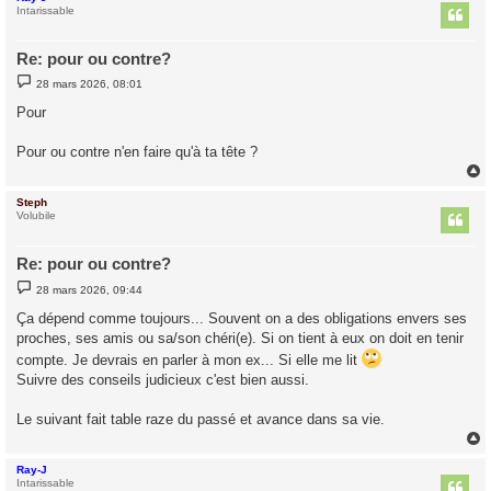
t
Intarissable
Re: pour ou contre?
M
28 mars 2026, 08:01
e
s
Pour
s
a
g
Pour ou contre n'en faire qu'à ta tête ?
e
Steph
t
Volubile
Re: pour ou contre?
M
28 mars 2026, 09:44
e
s
Ça dépend comme toujours... Souvent on a des obligations envers ses
s
proches, ses amis ou sa/son chéri(e). Si on tient à eux on doit en tenir
a
g
compte. Je devrais en parler à mon ex... Si elle me lit
e
Suivre des conseils judicieux c'est bien aussi.
Le suivant fait table raze du passé et avance dans sa vie.
Ray-J
t
Intarissable