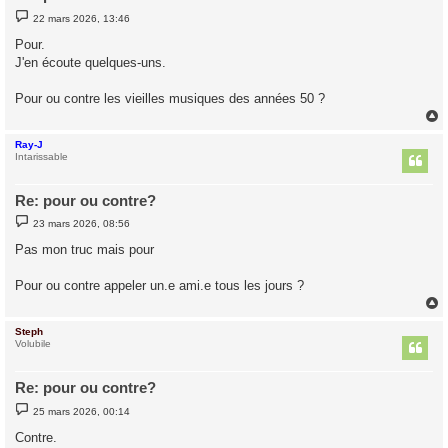
M
22 mars 2026, 13:46
e
s
Pour.
s
J'en écoute quelques-uns.
a
g
e
Pour ou contre les vieilles musiques des années 50 ?
Ray-J
t
Intarissable
Re: pour ou contre?
M
23 mars 2026, 08:56
e
s
Pas mon truc mais pour
s
a
g
Pour ou contre appeler un.e ami.e tous les jours ?
e
Steph
t
Volubile
Re: pour ou contre?
M
25 mars 2026, 00:14
e
s
Contre.
s