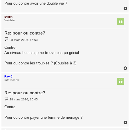
g
Pour ou contre avoir une double vie ?
e
Steph
t
Volubile
Re: pour ou contre?
M
28 mars 2026, 15:53
e
s
Contre.
s
Au niveau humain je ne trouve pas ça génial.
a
g
e
Pour ou contre les trouples ? (Couples à 3)
Ray-J
t
Intarissable
Re: pour ou contre?
M
28 mars 2026, 16:45
e
s
Contre
s
a
g
Pour ou contre payer une femme de ménage ?
e