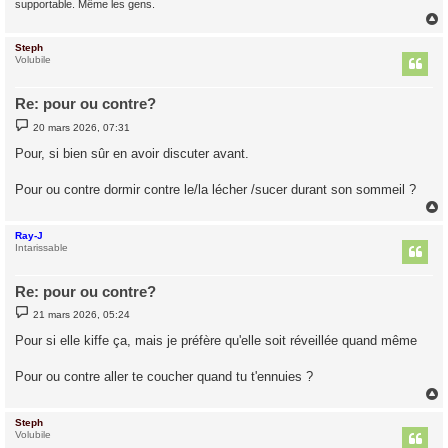
supportable. Même les gens.
Steph
t
Volubile
Re: pour ou contre?
M
20 mars 2026, 07:31
e
s
Pour, si bien sûr en avoir discuter avant.
s
a
g
Pour ou contre dormir contre le/la lécher /sucer durant son sommeil ?
e
Ray-J
t
Intarissable
Re: pour ou contre?
M
21 mars 2026, 05:24
e
s
Pour si elle kiffe ça, mais je préfère qu'elle soit réveillée quand même
s
a
g
Pour ou contre aller te coucher quand tu t'ennuies ?
e
Steph
t
Volubile