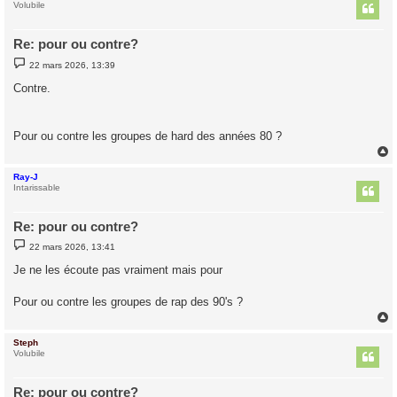
t
Volubile
Re: pour ou contre?
M
22 mars 2026, 13:39
e
s
Contre.
s
a
g
e
Pour ou contre les groupes de hard des années 80 ?
Ray-J
t
Intarissable
Re: pour ou contre?
M
22 mars 2026, 13:41
e
s
Je ne les écoute pas vraiment mais pour
s
a
g
Pour ou contre les groupes de rap des 90's ?
e
Steph
t
Volubile
Re: pour ou contre?