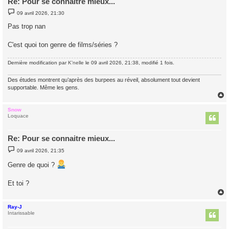
Re: Pour se connaitre mieux...
M
09 avril 2026, 21:30
e
s
Pas trop nan
s
a
g
C'est quoi ton genre de films/séries ?
e
Dernière modification par
K'nelle
le 09 avril 2026, 21:38, modifié 1 fois.
Des études montrent qu’après des burpees au réveil, absolument tout devient
supportable. Même les gens.
Snow
t
Loquace
Re: Pour se connaitre mieux...
M
09 avril 2026, 21:35
e
s
Genre de quoi ?
s
a
g
Et toi ?
e
Ray-J
t
Intarissable