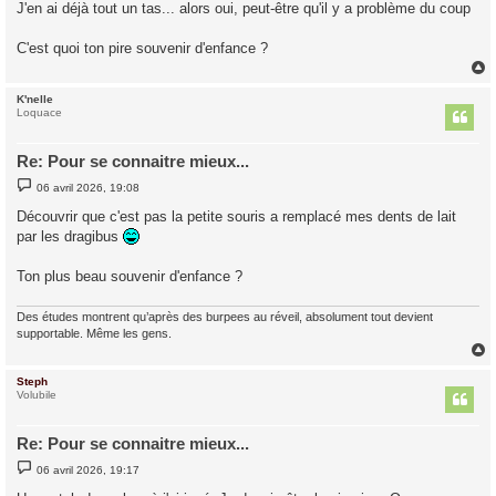
s
J'en ai déjà tout un tas... alors oui, peut-être qu'il y a problème du coup
s
a
g
C'est quoi ton pire souvenir d'enfance ?
e
K'nelle
t
Loquace
Re: Pour se connaitre mieux...
M
06 avril 2026, 19:08
e
s
Découvrir que c'est pas la petite souris a remplacé mes dents de lait
s
par les dragibus
a
g
e
Ton plus beau souvenir d'enfance ?
Des études montrent qu’après des burpees au réveil, absolument tout devient
supportable. Même les gens.
Steph
t
Volubile
Re: Pour se connaitre mieux...
M
06 avril 2026, 19:17
e
s