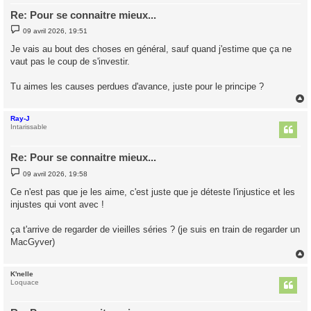
Re: Pour se connaitre mieux...
M
09 avril 2026, 19:51
e
s
Je vais au bout des choses en général, sauf quand j'estime que ça ne
s
vaut pas le coup de s'investir.
a
g
e
Tu aimes les causes perdues d'avance, juste pour le principe ?
Ray-J
t
Intarissable
Re: Pour se connaitre mieux...
M
09 avril 2026, 19:58
e
s
Ce n'est pas que je les aime, c'est juste que je déteste l'injustice et les
s
injustes qui vont avec !
a
g
e
ça t'arrive de regarder de vieilles séries ? (je suis en train de regarder un
MacGyver)
K'nelle
t
Loquace