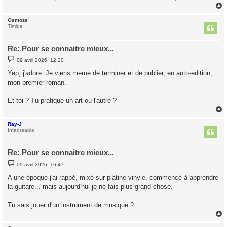
Osmoze
t
Timide
Re: Pour se connaitre mieux...
M
09 avril 2026, 12:20
e
s
Yep, j'adore. Je viens meme de terminer et de publier, en auto-edition,
s
mon premier roman.
a
g
e
Et toi ? Tu pratique un art ou l'autre ?
Ray-J
t
Intarissable
Re: Pour se connaitre mieux...
M
09 avril 2026, 16:47
e
s
A une époque j'ai rappé, mixé sur platine vinyle, commencé à apprendre
s
la guitare... mais aujourd'hui je ne fais plus grand chose.
a
g
e
Tu sais jouer d'un instrument de musique ?