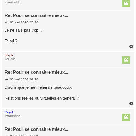
t
Intarissable
Re: Pour se connaitre mieux...
M
05 avril 2026, 20:16
e
s
Je ne sais pas trop...
s
a
g
Et toi ?
e
Steph
t
Volubile
Re: Pour se connaitre mieux...
M
06 avril 2026, 08:36
e
s
Disons que je me méfierais beaucoup.
s
a
g
Relations réelles ou virtuelles en général ?
e
Ray-J
t
Intarissable
Re: Pour se connaitre mieux...
M