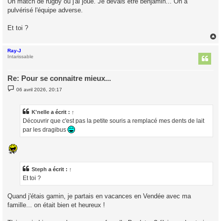
Un match de rugby où j'ai joué. Je devais être benjamin... On a
s
pulvérisé l'équipe adverse.
a
g
e
Et toi ?
Ray-J
t
Intarissable
Re: Pour se connaitre mieux...
M
06 avril 2026, 20:17
e
s
s
a
K'nelle
a écrit :
↑
g
Découvrir que c'est pas la petite souris a remplacé mes dents de lait
e
par les dragibus
Steph
a écrit :
↑
Et toi ?
Quand j'étais gamin, je partais en vacances en Vendée avec ma
famille... on était bien et heureux !