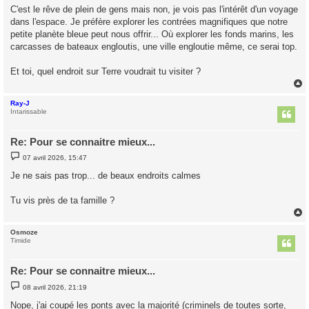
s
C'est le rêve de plein de gens mais non, je vois pas l'intérêt d'un voyage
s
dans l'espace. Je préfère explorer les contrées magnifiques que notre
a
g
petite planète bleue peut nous offrir... Où explorer les fonds marins, les
e
carcasses de bateaux engloutis, une ville engloutie même, ce serai top.
Et toi, quel endroit sur Terre voudrait tu visiter ?
Ray-J
t
Intarissable
Re: Pour se connaitre mieux...
M
07 avril 2026, 15:47
e
s
Je ne sais pas trop... de beaux endroits calmes
s
a
g
Tu vis près de ta famille ?
e
Osmoze
t
Timide
Re: Pour se connaitre mieux...
M
08 avril 2026, 21:19
e
s
Nope, j'ai coupé les ponts avec la majorité (criminels de toutes sorte,
s