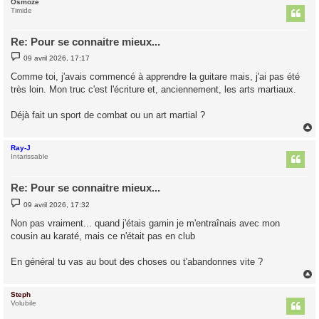
Osmoze
t
Timide
Re: Pour se connaitre mieux...
M
09 avril 2026, 17:17
e
s
Comme toi, j'avais commencé à apprendre la guitare mais, j'ai pas été
s
très loin. Mon truc c'est l'écriture et, anciennement, les arts martiaux.
a
g
e
Déjà fait un sport de combat ou un art martial ?
Ray-J
t
Intarissable
Re: Pour se connaitre mieux...
M
09 avril 2026, 17:32
e
s
Non pas vraiment... quand j'étais gamin je m'entraînais avec mon
s
cousin au karaté, mais ce n'était pas en club
a
g
e
En général tu vas au bout des choses ou t'abandonnes vite ?
Steph
t
Volubile