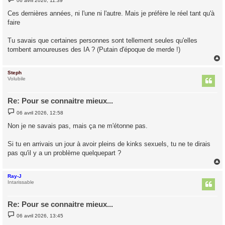
06 avril 2026, 11:39
e
s
Ces dernières années, ni l'une ni l'autre. Mais je préfère le réel tant qu'à
s
faire
a
g
e
Tu savais que certaines personnes sont tellement seules qu'elles
tombent amoureuses des IA ? (Putain d'époque de merde !)
Steph
t
Volubile
Re: Pour se connaitre mieux...
M
06 avril 2026, 12:58
e
s
Non je ne savais pas, mais ça ne m'étonne pas.
s
a
g
Si tu en arrivais un jour à avoir pleins de kinks sexuels, tu ne te dirais
e
pas qu'il y a un problème quelquepart ?
Ray-J
t
Intarissable
Re: Pour se connaitre mieux...
M
06 avril 2026, 13:45
e