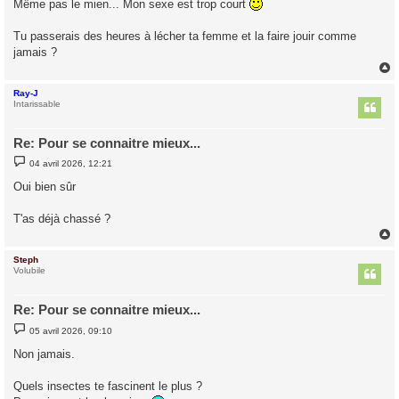
Même pas le mien... Mon sexe est trop court
a
g
e
Tu passerais des heures à lécher ta femme et la faire jouir comme
jamais ?
Ray-J
t
Intarissable
Re: Pour se connaitre mieux...
M
04 avril 2026, 12:21
e
s
Oui bien sûr
s
a
g
T'as déjà chassé ?
e
Steph
t
Volubile
Re: Pour se connaitre mieux...
M
05 avril 2026, 09:10
e
s
Non jamais.
s
a
g
Quels insectes te fascinent le plus ?
e