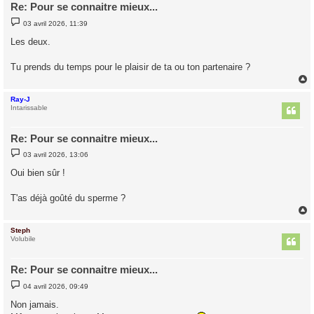
Re: Pour se connaitre mieux...
M
03 avril 2026, 11:39
e
s
Les deux.
s
a
g
Tu prends du temps pour le plaisir de ta ou ton partenaire ?
e
Ray-J
t
Intarissable
Re: Pour se connaitre mieux...
M
03 avril 2026, 13:06
e
s
Oui bien sûr !
s
a
g
T'as déjà goûté du sperme ?
e
Steph
t
Volubile
Re: Pour se connaitre mieux...
M
04 avril 2026, 09:49
e
s
Non jamais.
s