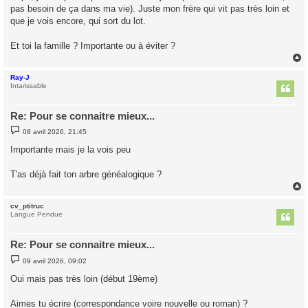
pas besoin de ça dans ma vie). Juste mon frère qui vit pas très loin et
a
g
que je vois encore, qui sort du lot.
e
Et toi la famille ? Importante ou à éviter ?
Ray-J
t
Intarissable
Re: Pour se connaitre mieux...
M
08 avril 2026, 21:45
e
s
Importante mais je la vois peu
s
a
g
T'as déjà fait ton arbre généalogique ?
e
cv_ptitruc
t
Langue Pendue
Re: Pour se connaitre mieux...
M
09 avril 2026, 09:02
e
s
Oui mais pas très loin (début 19ème)
s
a
g
Aimes tu écrire (correspondance voire nouvelle ou roman) ?
e