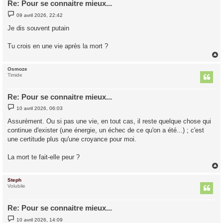
Re: Pour se connaitre mieux...
M
09 avril 2026, 22:42
e
s
Je dis souvent putain
s
a
g
Tu crois en une vie après la mort ?
e
Osmoze
t
Timide
Re: Pour se connaitre mieux...
M
10 avril 2026, 06:03
e
s
Assurément. Ou si pas une vie, en tout cas, il reste quelque chose qui
s
continue d'exister (une énergie, un échec de ce qu'on a été...) ; c'est
a
g
une certitude plus qu'une croyance pour moi.
e
La mort te fait-elle peur ?
Steph
t
Volubile
Re: Pour se connaitre mieux...
M
10 avril 2026, 14:09