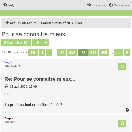
FAQ
Inscription
Connexion
Accueil du forum
Forum Sexualité 💗
Libre
Pour se connaitre mieux...
Répondre
1
431
432
433
434
435
441
Page
433
Précédent
sur
441
17618 messages
…
…
Ray-J
Intarissable
Re: Pour se connaitre mieux...
M
03 avril 2026, 11:09
e
s
Oui !
s
a
g
Tu préfères lécher ou être léché ?
e
Steph
t
Volubile