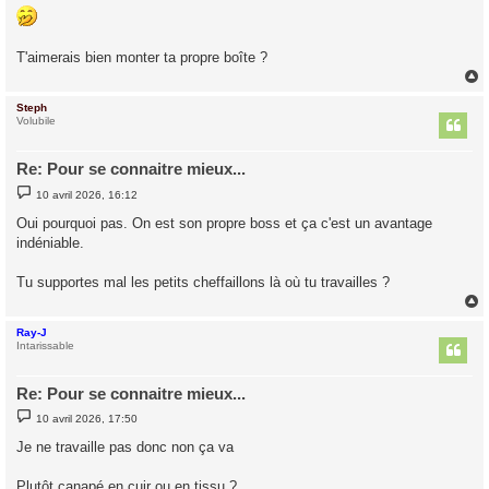
s
s
a
g
T'aimerais bien monter ta propre boîte ?
e
Steph
t
Volubile
Re: Pour se connaitre mieux...
M
10 avril 2026, 16:12
e
s
Oui pourquoi pas. On est son propre boss et ça c'est un avantage
s
indéniable.
a
g
e
Tu supportes mal les petits cheffaillons là où tu travailles ?
Ray-J
t
Intarissable
Re: Pour se connaitre mieux...
M
10 avril 2026, 17:50
e
s
Je ne travaille pas donc non ça va
s
a
g
Plutôt canapé en cuir ou en tissu ?