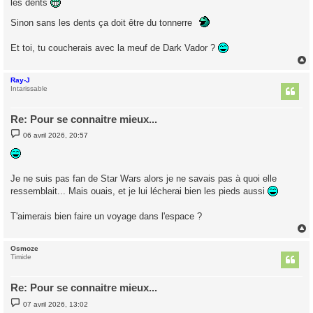
les dents
Sinon sans les dents ça doit être du tonnerre
Et toi, tu coucherais avec la meuf de Dark Vador ?
Ray-J
t
Intarissable
Re: Pour se connaitre mieux...
M
06 avril 2026, 20:57
e
s
s
a
g
Je ne suis pas fan de Star Wars alors je ne savais pas à quoi elle
e
ressemblait... Mais ouais, et je lui lécherai bien les pieds aussi
T'aimerais bien faire un voyage dans l'espace ?
Osmoze
t
Timide
Re: Pour se connaitre mieux...
M
07 avril 2026, 13:02
e