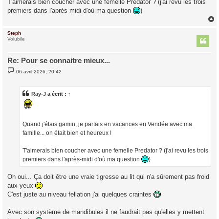
T'aimerais bien coucher avec une femelle Predator ? (j'ai revu les trois
premiers dans l'après-midi d'où ma question
)
Steph
t
Volubile
Re: Pour se connaitre mieux...
M
06 avril 2026, 20:42
e
s
s
a
Ray-J
a écrit :
↑
g
e
Quand j'étais gamin, je partais en vacances en Vendée avec ma
famille... on était bien et heureux !
T'aimerais bien coucher avec une femelle Predator ? (j'ai revu les trois
premiers dans l'après-midi d'où ma question
)
Oh oui... Ça doit être une vraie tigresse au lit qui n'a sûrement pas froid
aux yeux
C'est juste au niveau fellation j'ai quelques craintes
Avec son système de mandibules il ne faudrait pas qu'elles y mettent