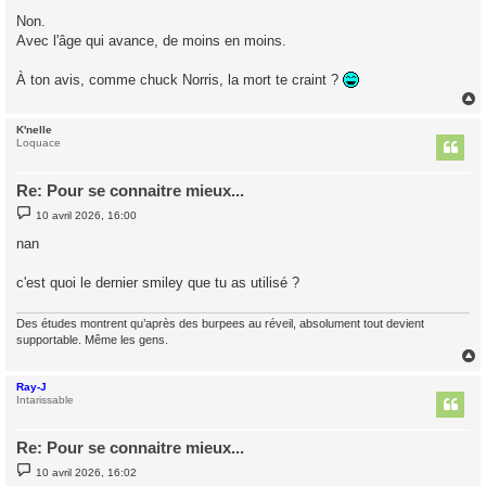
e
s
Non.
s
Avec l'âge qui avance, de moins en moins.
a
g
e
À ton avis, comme chuck Norris, la mort te craint ?
K'nelle
t
Loquace
Re: Pour se connaitre mieux...
M
10 avril 2026, 16:00
e
s
nan
s
a
g
c'est quoi le dernier smiley que tu as utilisé ?
e
Des études montrent qu’après des burpees au réveil, absolument tout devient
supportable. Même les gens.
Ray-J
t
Intarissable
Re: Pour se connaitre mieux...
M
10 avril 2026, 16:02
e