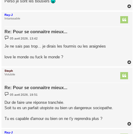
Perso je sont les bousiers
Ray-J
t
Intarissable
Re: Pour se connaitre mieux...
M
05 avril 2026, 13:42
e
s
Je ne sais pas trop... je dirais les fourmis ou les araignées
s
a
g
love le monde ou fuck le monde ?
e
Steph
t
Volubile
Re: Pour se connaitre mieux...
M
05 avril 2026, 19:51
e
s
Dur de faire une réponse tranchée.
s
Soit tu es un parfait utopiste ou bien un dangereux sociopathe.
a
g
e
Tu es capable d'amour ou bien on ne t'y reprendra plus ?
Ray-J