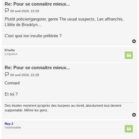
Re: Pour se connaitre mieux...
M
09 avril 2026, 22:26
e
s
Plutôt policier/gangster, genre The usual suspects, Les affranchis,
s
L'élite de Brooklyn...
a
g
e
C'est quoi ton insulte préférée ?
K'nelle
t
Loquace
Re: Pour se connaitre mieux...
M
09 avril 2026, 22:28
e
s
Connard
s
a
g
Et toi ?
e
Des études montrent qu’après des burpees au réveil, absolument tout devient
supportable. Même les gens.
Ray-J
t
Intarissable