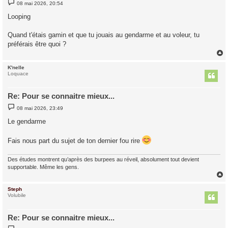
M
08 mai 2026, 20:54
e
s
Looping
s
a
g
Quand t'étais gamin et que tu jouais au gendarme et au voleur, tu
e
préférais être quoi ?
K'nelle
t
Loquace
Re: Pour se connaitre mieux...
M
08 mai 2026, 23:49
e
s
Le gendarme
s
a
g
Fais nous part du sujet de ton dernier fou rire
e
Des études montrent qu’après des burpees au réveil, absolument tout devient
supportable. Même les gens.
Steph
t
Volubile
Re: Pour se connaitre mieux...
M