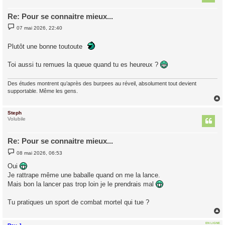
Re: Pour se connaitre mieux...
M
07 mai 2026, 22:40
e
s
s
Plutôt une bonne toutoute
a
g
e
Toi aussi tu remues la queue quand tu es heureux ?
Des études montrent qu’après des burpees au réveil, absolument tout devient
supportable. Même les gens.
Steph
t
Volubile
Re: Pour se connaitre mieux...
M
08 mai 2026, 06:53
e
s
Oui
s
Je rattrape même une baballe quand on me la lance.
a
g
Mais bon la lancer pas trop loin je le prendrais mal
e
Tu pratiques un sport de combat mortel qui tue ?
EN LIGNE