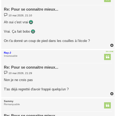
Re: Pour se connaitre mieux...
M
10 mai 2026, 21:10
e
s
Ah oui c'est vrai
s
a
g
Vrai. Ça fait bobo
e
On t'a donné un coup de pied dans les couilles à l'école ?
EN LIGNE
Ray-J
t
Intarissable
Re: Pour se connaitre mieux...
M
10 mai 2026, 21:29
e
s
Non je ne crois pas
s
a
g
T'as déjà regretté d'avoir frappé quelqu'un ?
e
Sammy
t
Remarquable
Re: Pour se connaitre mieux...