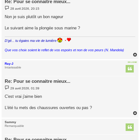
Re: Pour se connaitre mieux...
M
28 avril 2026, 20:15
e
s
Non je suis plutôt un bon nageur
s
a
g
Le suivant aime la plongée sous marine ?
e
D'gé... tu égaies ma vie de lumière
Que vos choix soient le reflet de vos espoirs et non de vos peurs (N. Mandela)
EN LIGNE
Ray-J
t
Intarissable
Re: Pour se connaitre mieux...
M
29 avril 2026, 01:39
e
s
C'est vrai j'aime bien
s
a
g
L'été tu mets des chaussures ouvertes ou pas ?
e
Sammy
t
Remarquable
Re: Pour se connaitre mieux...