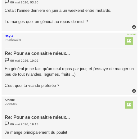
M
06 mai 2026, 03:36
e
s
C'était l'année dernière en juin à un weekend entre motards.
s
a
g
Tu manges quoi en général au repas de midi ?
e
EN LIGNE
Ray-J
t
Intarissable
Re: Pour se connaitre mieux...
M
06 mai 2026, 19:02
e
s
En général je ne fais qu'un seul repas par jour, et j'essaye de manger un
s
peu de tout (viandes, légumes, fruits...)
a
g
e
C'est quoi ta viande préférée ?
K'nelle
t
Loquace
Re: Pour se connaitre mieux...
M
06 mai 2026, 19:13
e
s
Je mange principalement du poulet
s
a