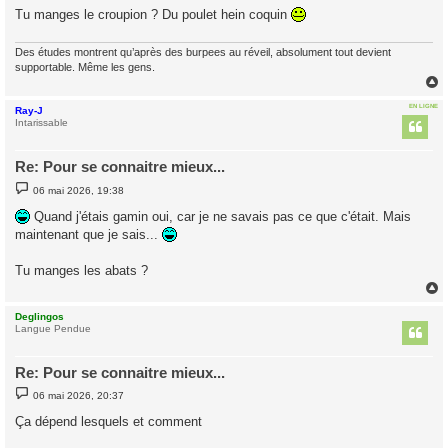
g
Tu manges le croupion ? Du poulet hein coquin
e
Des études montrent qu’après des burpees au réveil, absolument tout devient
supportable. Même les gens.
EN LIGNE
Ray-J
t
Intarissable
Re: Pour se connaitre mieux...
M
06 mai 2026, 19:38
e
s
Quand j'étais gamin oui, car je ne savais pas ce que c'était. Mais
s
maintenant que je sais...
a
g
e
Tu manges les abats ?
Deglingos
t
Langue Pendue
Re: Pour se connaitre mieux...
M
06 mai 2026, 20:37
e
s
Ça dépend lesquels et comment
s
a