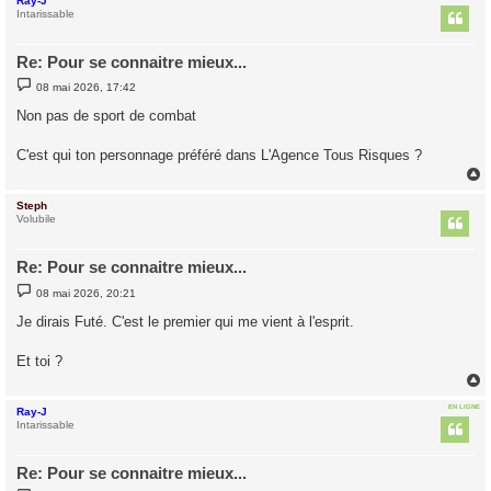
Ray-J
t
Intarissable
Re: Pour se connaitre mieux...
M
08 mai 2026, 17:42
e
s
Non pas de sport de combat
s
a
g
C'est qui ton personnage préféré dans L'Agence Tous Risques ?
e
Steph
t
Volubile
Re: Pour se connaitre mieux...
M
08 mai 2026, 20:21
e
s
Je dirais Futé. C'est le premier qui me vient à l'esprit.
s
a
g
Et toi ?
e
EN LIGNE
Ray-J
t
Intarissable
Re: Pour se connaitre mieux...