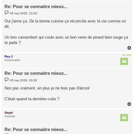
Re: Pour se connaitre mieux...
M
05 mai 2026, 15:02
e
s
Oui j'aime ça. De la bonne cuisine ça réconcilie avec la vie comme on
s
dit.
a
g
e
Un bon camembert qui coule avec un bon verre de pinard bien rouge ça
te parle ?
EN LIGNE
Ray-J
t
Intarissable
Re: Pour se connaitre mieux...
M
05 mai 2026, 20:20
e
s
Non pas vraiment, en plus je ne bois pas d'alcool
s
a
g
C'était quand ta dernière cuite ?
e
Steph
t
Volubile
Re: Pour se connaitre mieux...