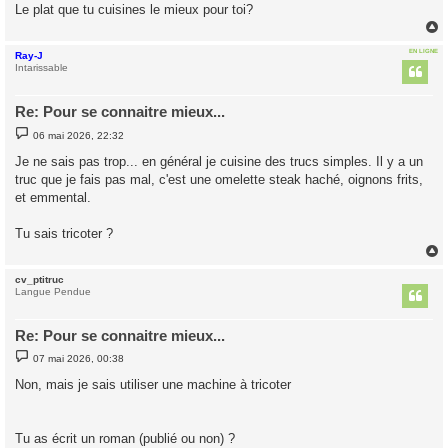
g
Le plat que tu cuisines le mieux pour toi?
e
EN LIGNE
Ray-J
t
Intarissable
Re: Pour se connaitre mieux...
M
06 mai 2026, 22:32
e
s
Je ne sais pas trop... en général je cuisine des trucs simples. Il y a un
s
truc que je fais pas mal, c'est une omelette steak haché, oignons frits,
a
g
et emmental.
e
Tu sais tricoter ?
cv_ptitruc
t
Langue Pendue
Re: Pour se connaitre mieux...
M
07 mai 2026, 00:38
e
s
Non, mais je sais utiliser une machine à tricoter
s
a
g
e
Tu as écrit un roman (publié ou non) ?