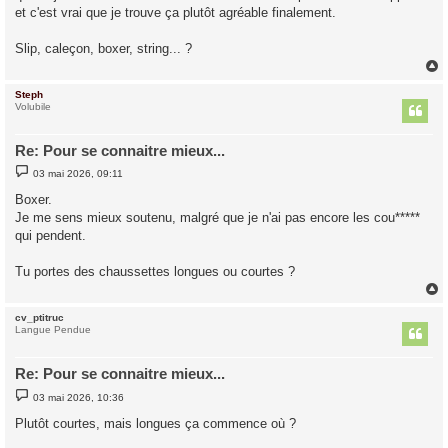
et c'est vrai que je trouve ça plutôt agréable finalement.
Slip, caleçon, boxer, string... ?
Steph
t
Volubile
Re: Pour se connaitre mieux...
M
03 mai 2026, 09:11
e
s
Boxer.
s
Je me sens mieux soutenu, malgré que je n'ai pas encore les cou*****
a
g
qui pendent.
e
Tu portes des chaussettes longues ou courtes ?
cv_ptitruc
t
Langue Pendue
Re: Pour se connaitre mieux...
M
03 mai 2026, 10:36
e
s
Plutôt courtes, mais longues ça commence où ?
s
a