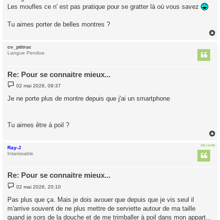
s
Les moufles ce n' est pas pratique pour se gratter là où vous savez
a
g
e
Tu aimes porter de belles montres ?
cv_ptitruc
t
Langue Pendue
Re: Pour se connaitre mieux...
M
02 mai 2026, 09:37
e
s
Je ne porte plus de montre depuis que j'ai un smartphone
s
a
g
e
Tu aimes être à poil ?
EN LIGNE
Ray-J
t
Intarissable
Re: Pour se connaitre mieux...
M
02 mai 2026, 20:10
e
s
Pas plus que ça. Mais je dois avouer que depuis que je vis seul il
s
m'arrive souvent de ne plus mettre de serviette autour de ma taille
a
g
quand je sors de la douche et de me trimballer à poil dans mon appart...
e