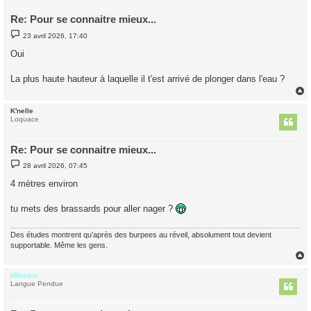
Re: Pour se connaitre mieux...
M
23 avril 2026, 17:40
e
s
Oui
s
a
g
La plus haute hauteur à laquelle il t'est arrivé de plonger dans l'eau ?
e
K'nelle
t
Loquace
Re: Pour se connaitre mieux...
M
28 avril 2026, 07:45
e
s
4 mètres environ
s
a
g
tu mets des brassards pour aller nager ?
e
Des études montrent qu’après des burpees au réveil, absolument tout devient
supportable. Même les gens.
Mikadoc
t
Langue Pendue