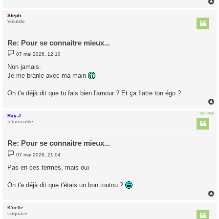
Steph
t
Volubile
Re: Pour se connaitre mieux...
M
07 mai 2026, 12:10
e
s
Non jamais.
s
Je me branle avec ma main
a
g
e
On t'a déjà dit que tu fais bien l'amour ? Et ça flatte ton égo ?
EN LIGNE
Ray-J
t
Intarissable
Re: Pour se connaitre mieux...
M
07 mai 2026, 21:04
e
s
Pas en ces termes, mais oui
s
a
g
On t'a déjà dit que t'étais un bon toutou ?
e
K'nelle
t
Loquace