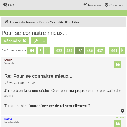
FAQ
Inscription
Connexion
Accueil du forum
Forum Sexualité 💗
Libre
Pour se connaitre mieux...
Répondre
1
433
434
435
436
437
441
Page
435
Précédent
sur
441
17618 messages
…
…
Steph
Volubile
Re: Pour se connaitre mieux...
M
23 avril 2026, 16:41
e
s
J'aime bien faire une sèche. C'est pour ma propre estime, pas celle des
s
autres.
a
g
e
Tu aimes bien l'autre s'occupe de toi sexuellement ?
EN LIGNE
Ray-J
t
Intarissable