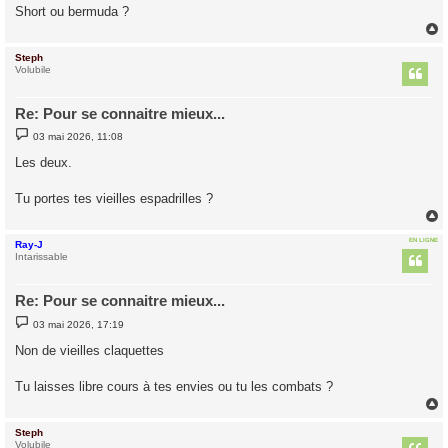
g
Short ou bermuda ?
e
Steph
t
Volubile
Re: Pour se connaitre mieux...
M
03 mai 2026, 11:08
e
s
Les deux.
s
a
g
Tu portes tes vieilles espadrilles ?
e
EN LIGNE
Ray-J
t
Intarissable
Re: Pour se connaitre mieux...
M
03 mai 2026, 17:19
e
s
Non de vieilles claquettes
s
a
g
Tu laisses libre cours à tes envies ou tu les combats ?
e
Steph
t
Volubile