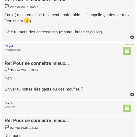
M
29 avril 2026, 04:26
e
s
Faux ( mais ça a l’air tellement confortable…. J’appelle ça des air max
s
a
Jérusalem
)
g
e
L’été tu mets des accessoires (montre, bracelet,collier)
EN LIGNE
Ray-J
t
Intarissable
Re: Pour se connaitre mieux...
M
30 avril 2026, 18:07
e
s
Non
s
a
g
L'hiver tu portes des gants ou des moufles ?
e
Steph
t
Volubile
Re: Pour se connaitre mieux...
M
02 mai 2026, 08:23
e
s
Des gants.