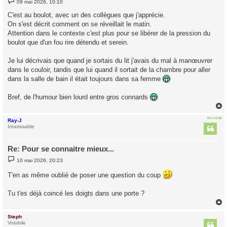
09 mai 2026, 10:10
e
s
C'est au boulot, avec un des collègues que j'apprécie.
s
On s'est décrit comment on se réveillait le matin.
a
g
Attention dans le contexte c'est plus pour se libérer de la pression du
e
boulot que d'un fou rire détendu et serein.
Je lui décrivais que quand je sortais du lit j'avais du mal à manœuvrer
dans le couloir, tandis que lui quand il sortait de la chambre pour aller
dans la salle de bain il était toujours dans sa femme
Bref, de l'humour bien lourd entre gros connards
EN LIGNE
Ray-J
t
Intarissable
Re: Pour se connaitre mieux...
M
10 mai 2026, 20:23
e
s
T'en as même oublié de poser une question du coup
s
a
g
Tu t'es déjà coincé les doigts dans une porte ?
e
Steph
t
Volubile