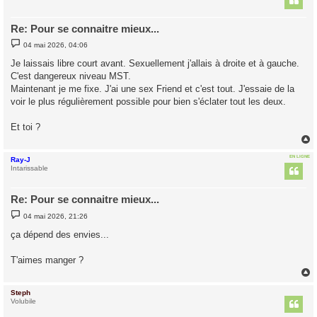
Re: Pour se connaitre mieux...
M
04 mai 2026, 04:06
e
s
Je laissais libre court avant. Sexuellement j'allais à droite et à gauche.
s
C'est dangereux niveau MST.
a
g
Maintenant je me fixe. J'ai une sex Friend et c'est tout. J'essaie de la
e
voir le plus régulièrement possible pour bien s'éclater tout les deux.
Et toi ?
EN LIGNE
Ray-J
t
Intarissable
Re: Pour se connaitre mieux...
M
04 mai 2026, 21:26
e
s
ça dépend des envies...
s
a
g
T'aimes manger ?
e
Steph
t
Volubile