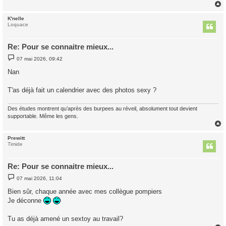
K'nelle
t
Loquace
Re: Pour se connaitre mieux...
M
07 mai 2026, 09:42
e
s
Nan
s
a
g
T'as déjà fait un calendrier avec des photos sexy ?
e
Des études montrent qu’après des burpees au réveil, absolument tout devient
supportable. Même les gens.
Prewitt
t
Timide
Re: Pour se connaitre mieux...
M
07 mai 2026, 11:04
e
s
Bien sûr, chaque année avec mes collègue pompiers
s
Je déconne
a
g
e
Tu as déjà amené un sextoy au travail?