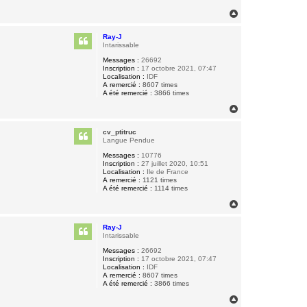
H
a
u
Ray-J
t
Intarissable
Messages :
26692
Inscription :
17 octobre 2021, 07:47
Localisation :
IDF
A remercié :
8607 times
A été remercié :
3866 times
H
a
u
cv_ptitruc
t
Langue Pendue
Messages :
10776
Inscription :
27 juillet 2020, 10:51
Localisation :
Ile de France
A remercié :
1121 times
A été remercié :
1114 times
H
a
u
Ray-J
t
Intarissable
Messages :
26692
Inscription :
17 octobre 2021, 07:47
Localisation :
IDF
A remercié :
8607 times
A été remercié :
3866 times
H