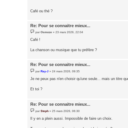
a
g
e
Café ou thé ?
Re: Pour se connaitre mieux...
M
par
Osmoze
»
23 mars 2026, 22:04
e
s
Café !
s
a
g
La chanson ou musique que tu préfère ?
e
Re: Pour se connaitre mieux...
M
par
Ray-J
»
24 mars 2026, 09:35
e
s
Je ne peux pas n'en choisir qu'une seule... mais un titre qu
s
a
g
Et toi ?
e
Re: Pour se connaitre mieux...
M
par
Steph
»
25 mars 2026, 06:30
e
s
Il y en a plein aussi. Impossible de faire un choix.
s
a
g