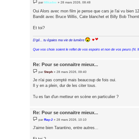
M
par
Mikadoc
»
28 mars 2026, 08:48
e
s
Oui Alors avec mon film je pense que cars je l'ai vu bien 12
s
a
Bandit avec Bruce Willis, Cate blanchet et Billy Bob Thornt
g
e
Et toi?
D'gé... tu égaies ma vie de lumière
Que vos choix soient le reflet de vos espoirs et non de vos peurs (N.
Re: Pour se connaitre mieux...
M
par
Steph
»
28 mars 2026, 09:40
e
s
Je n'ai pas compté mais beaucoup de fois oui.
s
Il y en a plein, dur de les citer tous.
a
g
e
Tu es fan d'un metteur en scène en particulier ?
Re: Pour se connaitre mieux...
M
par
Ray-J
»
28 mars 2026, 10:10
e
s
J'aime bien Tarantino, entre autres...
s
a
g
Et toi ?