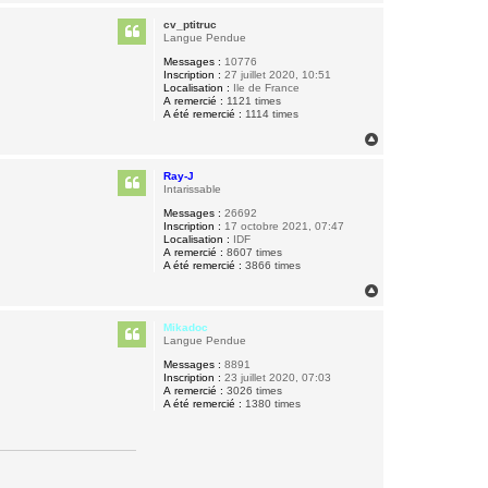
a
u
cv_ptitruc
t
Langue Pendue
Messages :
10776
Inscription :
27 juillet 2020, 10:51
Localisation :
Ile de France
A remercié :
1121 times
A été remercié :
1114 times
H
a
u
Ray-J
t
Intarissable
Messages :
26692
Inscription :
17 octobre 2021, 07:47
Localisation :
IDF
A remercié :
8607 times
A été remercié :
3866 times
H
a
u
Mikadoc
t
Langue Pendue
Messages :
8891
Inscription :
23 juillet 2020, 07:03
A remercié :
3026 times
A été remercié :
1380 times