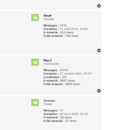
H
a
u
Steph
t
Volubile
Messages :
3546
Inscription :
31 août 2024, 10:08
A remercié :
814 times
A été remercié :
799 times
H
a
u
Ray-J
t
Intarissable
Messages :
26692
Inscription :
17 octobre 2021, 07:47
Localisation :
IDF
A remercié :
8607 times
A été remercié :
3866 times
H
a
u
Osmoze
t
Timide
Messages :
70
Inscription :
18 mars 2026, 21:24
A remercié :
40 times
A été remercié :
27 times