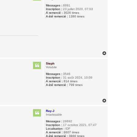
Messages :
8891
Inscription :
23 juillet 2020, 07:03
A remercié :
3026 times
A été remercié :
1380 times
H
a
u
Steph
t
Volubile
Messages :
3546
Inscription :
31 août 2024, 10:08
A remercié :
814 times
A été remercié :
799 times
H
a
u
Ray-J
t
Intarissable
Messages :
26692
Inscription :
17 octobre 2021, 07:47
Localisation :
IDF
A remercié :
8607 times
A été remercié :
3866 times