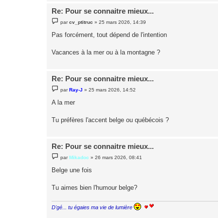
Re: Pour se connaitre mieux...
M
par
cv_ptitruc
»
25 mars 2026, 14:39
e
s
Pas forcément, tout dépend de l'intention
s
a
g
Vacances à la mer ou à la montagne ?
e
Re: Pour se connaitre mieux...
M
par
Ray-J
»
25 mars 2026, 14:52
e
s
A la mer
s
a
g
Tu préfères l'accent belge ou québécois ?
e
Re: Pour se connaitre mieux...
M
par
Mikadoc
»
26 mars 2026, 08:41
e
s
Belge une fois
s
a
g
Tu aimes bien l'humour belge?
e
D'gé... tu égaies ma vie de lumière