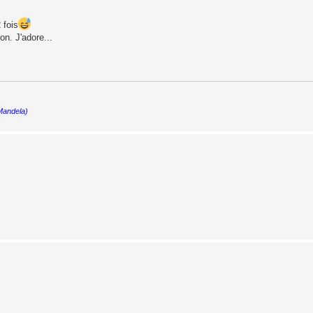
 fois
on. J'adore...
 Mandela)