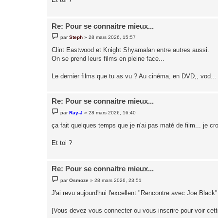
e
Re: Pour se connaitre mieux...
M
par
Steph
»
28 mars 2026, 15:57
e
s
Clint Eastwood et Knight Shyamalan entre autres aussi.
s
On se prend leurs films en pleine face...
a
g
e
Le dernier films que tu as vu ? Au cinéma, en DVD,, vod...
Re: Pour se connaitre mieux...
M
par
Ray-J
»
28 mars 2026, 16:40
e
s
ça fait quelques temps que je n'ai pas maté de film... je c
s
a
g
Et toi ?
e
Re: Pour se connaitre mieux...
M
par
Osmoze
»
28 mars 2026, 23:51
e
s
J'ai revu aujourd'hui l'excellent "Rencontre avec Joe Black"
s
a
g
[Vous devez vous connecter ou vous inscrire pour voir cet
e