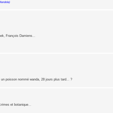
 Mandela)
enek, François Damiens...
, un poisson nommé wanda, 28 jours plus tard... ?
crimes et botanique...