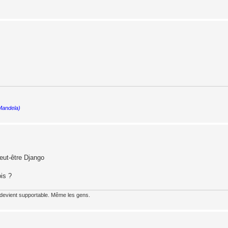
 Mandela)
Peut-être Django
ois ?
 devient supportable. Même les gens.