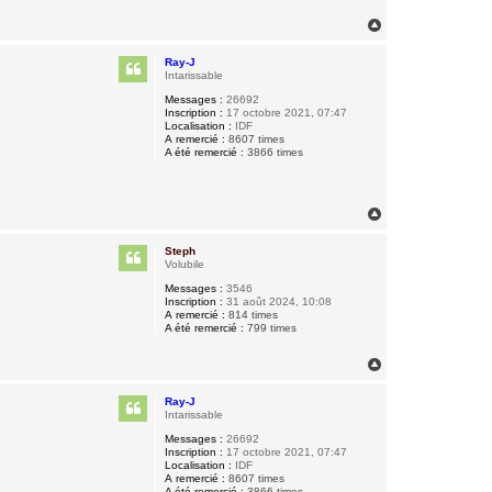
H
a
u
Ray-J
t
Intarissable
Messages :
26692
Inscription :
17 octobre 2021, 07:47
Localisation :
IDF
A remercié :
8607 times
A été remercié :
3866 times
H
a
u
Steph
t
Volubile
Messages :
3546
Inscription :
31 août 2024, 10:08
A remercié :
814 times
A été remercié :
799 times
H
a
u
Ray-J
t
Intarissable
Messages :
26692
Inscription :
17 octobre 2021, 07:47
Localisation :
IDF
A remercié :
8607 times
A été remercié :
3866 times