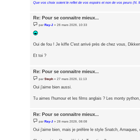
Que vos choix soient le reflet de vos espoirs et non de vos peurs (N.
Re: Pour se connaitre mieux...
M
par
Ray-J
»
26 mars 2026, 10:33
e
s
s
a
g
Oui de fou ! Je kiffe C'est arrivé près de chez vous, Dikk
e
Et toi ?
Re: Pour se connaitre mieux...
M
par
Steph
»
27 mars 2026, 11:13
e
s
Oui j'aime bien aussi.
s
a
g
Tu aimes l'humour et les films anglais ? Les monty python
e
Re: Pour se connaitre mieux...
M
par
Ray-J
»
28 mars 2026, 08:08
e
s
Oui j'aime bien, mais je préfère le style Snatch, Arnaques, 
s
a
g