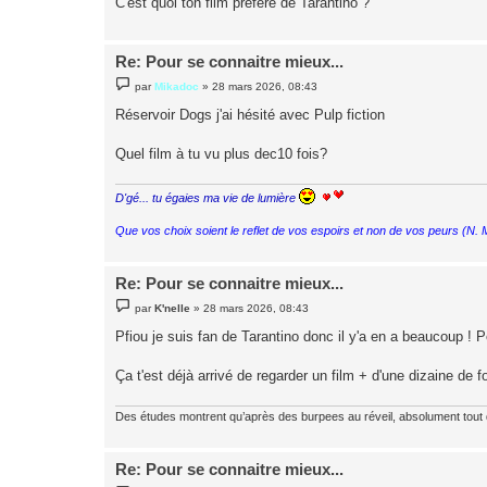
C'est quoi ton film préféré de Tarantino ?
e
Re: Pour se connaitre mieux...
M
par
Mikadoc
»
28 mars 2026, 08:43
e
s
Réservoir Dogs j'ai hésité avec Pulp fiction
s
a
g
Quel film à tu vu plus dec10 fois?
e
D'gé... tu égaies ma vie de lumière
Que vos choix soient le reflet de vos espoirs et non de vos peurs (N.
Re: Pour se connaitre mieux...
M
par
K'nelle
»
28 mars 2026, 08:43
e
s
Pfiou je suis fan de Tarantino donc il y'a en a beaucoup ! 
s
a
g
Ça t'est déjà arrivé de regarder un film + d'une dizaine de f
e
Des études montrent qu’après des burpees au réveil, absolument tout
Re: Pour se connaitre mieux...