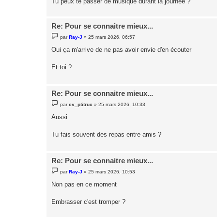
Tu peux te passer de musique durant la journée ?
e
Re: Pour se connaitre mieux...
M
par
Ray-J
»
25 mars 2026, 06:57
e
s
Oui ça m'arrive de ne pas avoir envie d'en écouter
s
a
g
Et toi ?
e
Re: Pour se connaitre mieux...
M
par
cv_ptitruc
»
25 mars 2026, 10:33
e
s
Aussi
s
a
g
Tu fais souvent des repas entre amis ?
e
Re: Pour se connaitre mieux...
M
par
Ray-J
»
25 mars 2026, 10:53
e
s
Non pas en ce moment
s
a
g
Embrasser c'est tromper ?
e