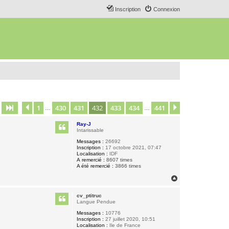
Inscription
Connexion
1
430
431
432
433
434
441
Page
432
Précédent
sur
441
Suivant
…
…
Ray-J
Intarissable
Messages :
26692
Inscription :
17 octobre 2021, 07:47
Localisation :
IDF
A remercié :
8607 times
A été remercié :
3866 times
H
a
u
cv_ptitruc
t
Langue Pendue
Messages :
10776
Inscription :
27 juillet 2020, 10:51
Localisation :
Ile de France