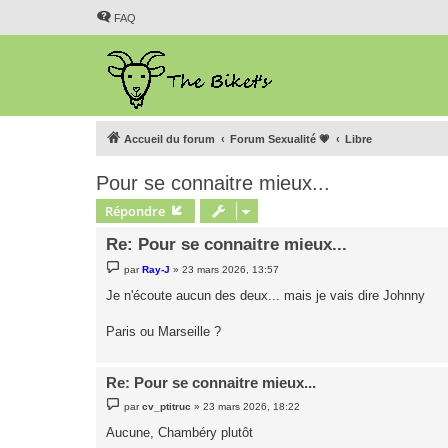
FAQ
Accueil du forum
Forum Sexualité 💗
Libre
Pour se connaitre mieux...
Répondre
Re: Pour se connaitre mieux...
M
par
Ray-J
»
23 mars 2026, 13:57
e
s
Je n'écoute aucun des deux... mais je vais dire Johnny
s
a
g
Paris ou Marseille ?
e
Re: Pour se connaitre mieux...
M
par
cv_ptitruc
»
23 mars 2026, 18:22
e
s
Aucune, Chambéry plutôt
s