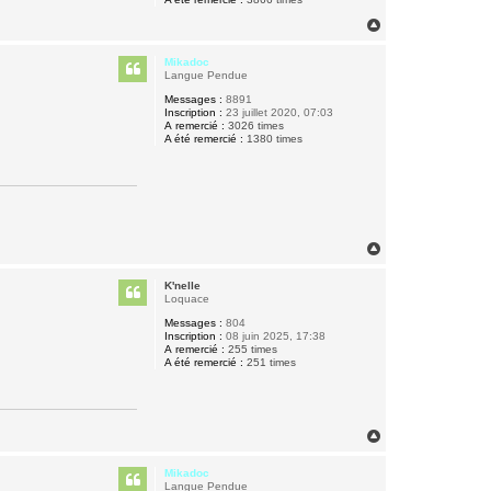
H
a
u
Mikadoc
t
Langue Pendue
Messages :
8891
Inscription :
23 juillet 2020, 07:03
A remercié :
3026 times
A été remercié :
1380 times
H
a
u
K'nelle
t
Loquace
Messages :
804
Inscription :
08 juin 2025, 17:38
A remercié :
255 times
A été remercié :
251 times
H
a
u
Mikadoc
t
Langue Pendue