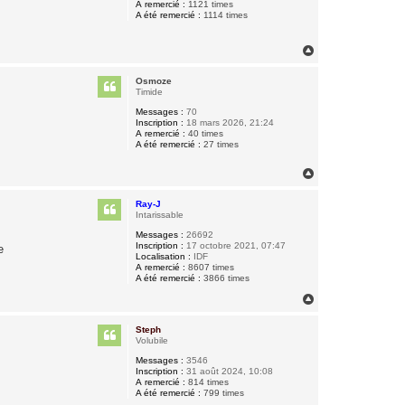
A remercié :
1121 times
A été remercié :
1114 times
H
a
u
Osmoze
t
Timide
Messages :
70
Inscription :
18 mars 2026, 21:24
A remercié :
40 times
A été remercié :
27 times
H
a
u
Ray-J
t
Intarissable
Messages :
26692
Inscription :
17 octobre 2021, 07:47
e
Localisation :
IDF
A remercié :
8607 times
A été remercié :
3866 times
H
a
u
Steph
t
Volubile
Messages :
3546
Inscription :
31 août 2024, 10:08
A remercié :
814 times
A été remercié :
799 times