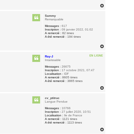
H
a
u
Sammy
t
Remarquable
Messages :
617
Inscription :
09 janvier 2022, 01:02
A remercié :
82 times
A été remercié :
194 times
H
a
u
EN LIGNE
Ray-J
t
Intarissable
Messages :
26675
Inscription :
17 octobre 2021, 07:47
Localisation :
IDF
A remercié :
8605 times
A été remercié :
3865 times
H
a
u
cv_ptitruc
t
Langue Pendue
Messages :
10766
Inscription :
27 juillet 2020, 10:51
Localisation :
Ile de France
A remercié :
1121 times
A été remercié :
1113 times
H
a