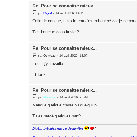
Re: Pour se connaitre mieux...
M
par
Ray-J
»
14 avril 2026, 14:11
e
s
Celle de gauche, mais le trou c'est rebouché car je ne port
s
a
g
T'es heureux dans la vie ?
e
Re: Pour se connaitre mieux...
M
par
Osmoze
»
14 avril 2026, 18:07
e
s
Heu... j'y travaille !
s
a
g
Et toi ?
e
Re: Pour se connaitre mieux...
M
par
Mikadoc
»
14 avril 2026, 20:44
e
s
Manque quelque chose ou quelqu'un
s
a
g
Tu es percé quelques part?
e
D'gé... tu égaies ma vie de lumière