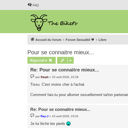
FAQ
Accueil du forum
Forum Sexualité 💗
Libre
Pour se connaitre mieux...
Répondre
Re: Pour se connaitre mieux...
M
par
Steph
»
10 avril 2026, 22:26
e
s
Tissu. C'est moins cher à l'achat.
s
a
g
Comment fais-tu pour allumer sexuellement ta/ton partenai
e
Re: Pour se connaitre mieux...
M
par
Ray-J
»
10 avril 2026, 23:01
e
s
Je lui lèche les pieds
s