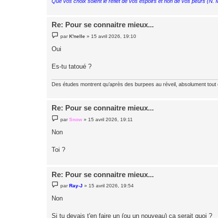
Que vos choix soient le reflet de vos espoirs et non de vos peurs (N.
Re: Pour se connaitre mieux...
M
par
K'nelle
»
15 avril 2026, 19:10
e
s
Oui
s
a
g
Es-tu tatoué ?
e
Des études montrent qu’après des burpees au réveil, absolument tout
Re: Pour se connaitre mieux...
M
par
Snow
»
15 avril 2026, 19:11
e
s
Non
s
a
g
Toi ?
e
Re: Pour se connaitre mieux...
M
par
Ray-J
»
15 avril 2026, 19:54
e
s
Non
s
a
g
Si tu devais t'en faire un (ou un nouveau) ça serait quoi ?