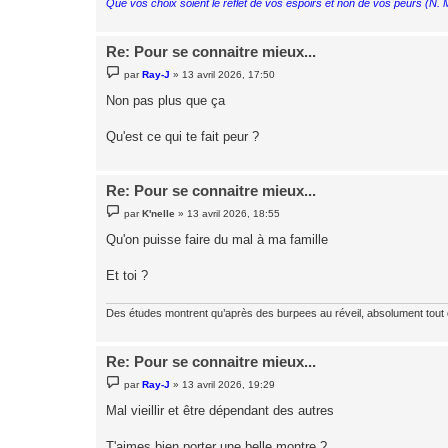
Que vos choix soient le reflet de vos espoirs et non de vos peurs (N.
Re: Pour se connaitre mieux...
M
par
Ray-J
»
13 avril 2026, 17:50
e
s
Non pas plus que ça
s
a
g
Qu'est ce qui te fait peur ?
e
Re: Pour se connaitre mieux...
M
par
K'nelle
»
13 avril 2026, 18:55
e
s
Qu'on puisse faire du mal à ma famille
s
a
g
Et toi ?
e
Des études montrent qu’après des burpees au réveil, absolument tout
Re: Pour se connaitre mieux...
M
par
Ray-J
»
13 avril 2026, 19:29
e
s
Mal vieillir et être dépendant des autres
s
a
g
T'aimes bien porter une belle montre ?