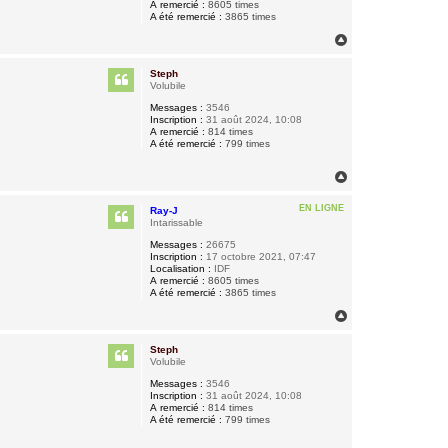
A remercié :
8605 times
A été remercié :
3865 times
H
a
u
Steph
t
Volubile
Messages :
3546
Inscription :
31 août 2024, 10:08
A remercié :
814 times
A été remercié :
799 times
H
a
u
EN LIGNE
Ray-J
t
Intarissable
Messages :
26675
Inscription :
17 octobre 2021, 07:47
Localisation :
IDF
A remercié :
8605 times
A été remercié :
3865 times
H
a
u
Steph
t
Volubile
Messages :
3546
Inscription :
31 août 2024, 10:08
A remercié :
814 times
A été remercié :
799 times