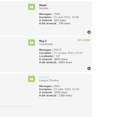
u
Steph
t
Volubile
Messages :
3546
Inscription :
31 août 2024, 10:08
A remercié :
814 times
A été remercié :
799 times
H
a
u
EN LIGNE
Ray-J
t
Intarissable
Messages :
26675
Inscription :
17 octobre 2021, 07:47
Localisation :
IDF
A remercié :
8605 times
A été remercié :
3865 times
H
a
u
Mikadoc
t
Langue Pendue
Messages :
8891
Inscription :
23 juillet 2020, 07:03
A remercié :
3026 times
A été remercié :
1380 times