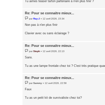
Tu aimes teaser ta/ton partenaire à n'en plus finir ?
Re: Pour se connaitre mieux...
M
par
Ray-J
»
12 avril 2026, 15:34
e
s
Non pas à n'en plus finir
s
a
g
Clavier avec ou sans éclairage ?
e
Re: Pour se connaitre mieux...
M
par
Steph
»
12 avril 2026, 22:13
e
s
Sans.
s
a
g
Tu as une lampe frontale chez toi ? C'est très pratique quan
e
Re: Pour se connaitre mieux...
M
par
Sammy
»
12 avril 2026, 22:58
e
s
Faux
s
a
g
Tu as un petit kit de survivaliste chez toi?
e