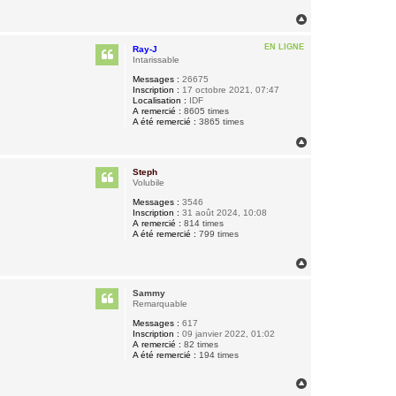
H
a
u
EN LIGNE
Ray-J
t
Intarissable
Messages :
26675
Inscription :
17 octobre 2021, 07:47
Localisation :
IDF
A remercié :
8605 times
A été remercié :
3865 times
H
a
u
Steph
t
Volubile
Messages :
3546
Inscription :
31 août 2024, 10:08
A remercié :
814 times
A été remercié :
799 times
H
a
u
Sammy
t
Remarquable
Messages :
617
Inscription :
09 janvier 2022, 01:02
A remercié :
82 times
A été remercié :
194 times
H
a