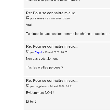
e
Re: Pour se connaitre mieux...
M
par
Sammy
»
13 avril 2026, 20:10
e
s
Vrai
s
a
g
Tu aimes les accessoires comme les chaînes, bracelets, e
e
Re: Pour se connaitre mieux...
M
par
Ray-J
»
13 avril 2026, 20:25
e
s
Non pas spécialement
s
a
g
T'as les oreilles percées ?
e
Re: Pour se connaitre mieux...
M
par
cv_ptitruc
»
14 avril 2026, 08:41
e
s
Evidemment NON !
s
a
g
Et toi ?
e