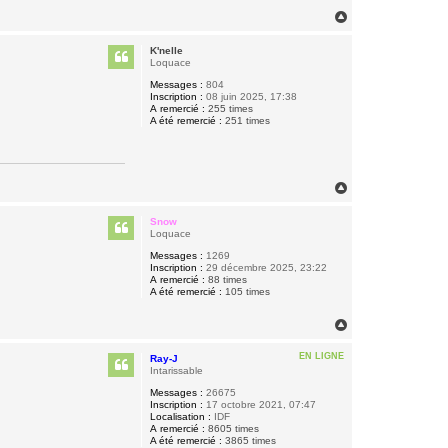
H
a
u
K'nelle
t
Loquace
Messages :
804
Inscription :
08 juin 2025, 17:38
A remercié :
255 times
A été remercié :
251 times
H
a
u
Snow
t
Loquace
Messages :
1269
Inscription :
29 décembre 2025, 23:22
A remercié :
88 times
A été remercié :
105 times
H
a
u
EN LIGNE
Ray-J
t
Intarissable
Messages :
26675
Inscription :
17 octobre 2021, 07:47
Localisation :
IDF
A remercié :
8605 times
A été remercié :
3865 times