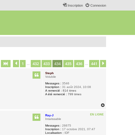
Inscription
Connexion
1
432
433
434
435
436
441
Page
434
Précédent
sur
441
Suivant
…
…
Steph
Volubile
Messages :
3546
Inscription :
31 août 2024, 10:08
A remercié :
814 times
A été remercié :
799 times
H
a
u
EN LIGNE
Ray-J
t
Intarissable
Messages :
26675
Inscription :
17 octobre 2021, 07:47
Localisation :
IDF