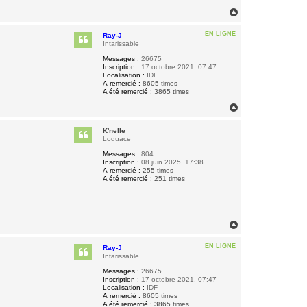
H
a
u
EN LIGNE
Ray-J
t
Intarissable
Messages :
26675
Inscription :
17 octobre 2021, 07:47
Localisation :
IDF
A remercié :
8605 times
A été remercié :
3865 times
H
a
u
K'nelle
t
Loquace
Messages :
804
Inscription :
08 juin 2025, 17:38
A remercié :
255 times
A été remercié :
251 times
H
a
u
EN LIGNE
Ray-J
t
Intarissable
Messages :
26675
Inscription :
17 octobre 2021, 07:47
Localisation :
IDF
A remercié :
8605 times
A été remercié :
3865 times