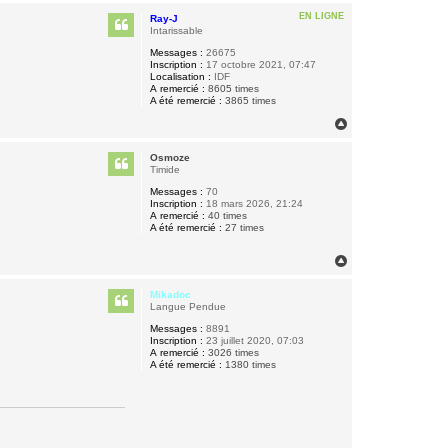
u
EN LIGNE
Ray-J
t
Intarissable
Messages :
26675
Inscription :
17 octobre 2021, 07:47
Localisation :
IDF
A remercié :
8605 times
A été remercié :
3865 times
H
a
u
Osmoze
t
Timide
Messages :
70
Inscription :
18 mars 2026, 21:24
A remercié :
40 times
A été remercié :
27 times
H
a
u
Mikadoc
t
Langue Pendue
Messages :
8891
Inscription :
23 juillet 2020, 07:03
A remercié :
3026 times
A été remercié :
1380 times