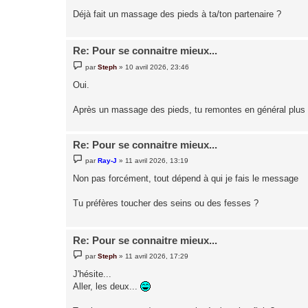
a
g
Déjà fait un massage des pieds à ta/ton partenaire ?
e
Re: Pour se connaitre mieux...
M
par
Steph
»
10 avril 2026, 23:46
e
s
Oui.
s
a
g
Après un massage des pieds, tu remontes en général plus
e
Re: Pour se connaitre mieux...
M
par
Ray-J
»
11 avril 2026, 13:19
e
s
Non pas forcément, tout dépend à qui je fais le message
s
a
g
Tu préfères toucher des seins ou des fesses ?
e
Re: Pour se connaitre mieux...
M
par
Steph
»
11 avril 2026, 17:29
e
s
J'hésite...
s
Aller, les deux...
a
g
e