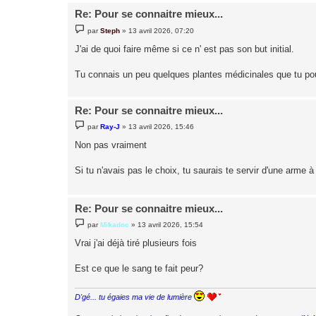
Re: Pour se connaitre mieux...
M
par
Steph
»
13 avril 2026, 07:20
e
s
J'ai de quoi faire même si ce n' est pas son but initial.
s
a
g
Tu connais un peu quelques plantes médicinales que tu pourr
e
Re: Pour se connaitre mieux...
M
par
Ray-J
»
13 avril 2026, 15:46
e
s
Non pas vraiment
s
a
g
Si tu n'avais pas le choix, tu saurais te servir d'une arme à
e
Re: Pour se connaitre mieux...
M
par
Mikadoc
»
13 avril 2026, 15:54
e
s
Vrai j'ai déjà tiré plusieurs fois
s
a
g
Est ce que le sang te fait peur?
e
D'gé... tu égaies ma vie de lumière