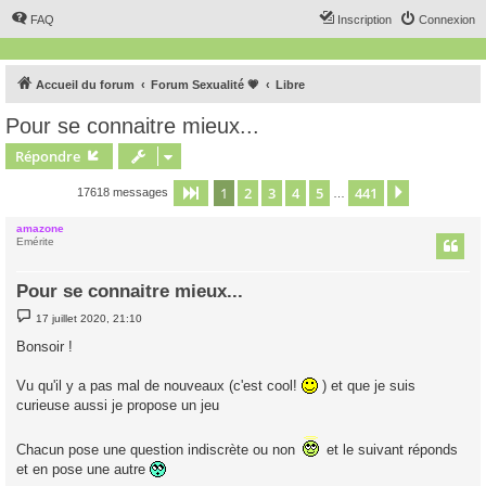
FAQ
Inscription
Connexion
Accueil du forum
Forum Sexualité 💗
Libre
Pour se connaitre mieux...
Répondre
1
2
3
4
5
441
Page
1
sur
441
Suivant
17618 messages
…
amazone
Emérite
Pour se connaitre mieux...
M
17 juillet 2020, 21:10
e
s
Bonsoir !
s
a
g
Vu qu'il y a pas mal de nouveaux (c'est cool!
) et que je suis
e
curieuse aussi je propose un jeu
Chacun pose une question indiscrète ou non
et le suivant réponds
et en pose une autre