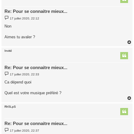
Re: Pour se connaitre mieux...
M
17 juillet 2020, 22:12
e
s
Non
s
a
g
Aimes tu avaler ?
e
Invité
t
Re: Pour se connaitre mieux...
M
17 juillet 2020, 22:33
e
s
Ca dépend quoi
s
a
g
Quel est votre musique préféré ?
e
Rh5LpS
t
Re: Pour se connaitre mieux...
M
17 juillet 2020, 22:37
e