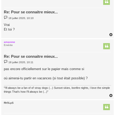
t
Re: Pour se connaitre mieux...
M
18 juillet 2020, 10:10
e
s
Vrai
s
Et toi ?
a
g
e
amazone
t
Emérite
Re: Pour se connaitre mieux...
M
18 juillet 2020, 10:11
e
s
pas encore officiellement sur le papier mais comme si
s
a
g
où aimerai-tu partir en vacances (si tout était possible) ?
e
"I'll always be a fan of ol' stray dogs (...) Sunset skies, bonfire nights, I love the simple
things That's how I'll always be (...)"
Rh5LpS
t