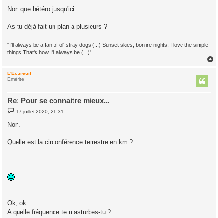
s
Non que hétéro jusqu'ici
s
a
g
As-tu déjà fait un plan à plusieurs ?
e
"I'll always be a fan of ol' stray dogs (...) Sunset skies, bonfire nights, I love the simple
things That's how I'll always be (...)"
L'Ecureuil
t
Emérite
Re: Pour se connaitre mieux...
M
17 juillet 2020, 21:31
e
s
Non.
s
a
g
Quelle est la circonférence terrestre en km ?
e
Ok, ok...
A quelle fréquence te masturbes-tu ?