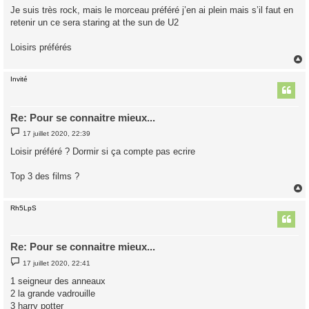
s
Je suis très rock, mais le morceau préféré j’en ai plein mais s’il faut en
s
retenir un ce sera staring at the sun de U2
a
g
e
Loisirs préférés
Invité
t
Re: Pour se connaitre mieux...
M
17 juillet 2020, 22:39
e
s
Loisir préféré ? Dormir si ça compte pas ecrire
s
a
g
Top 3 des films ?
e
Rh5LpS
t
Re: Pour se connaitre mieux...
M
17 juillet 2020, 22:41
e
s
1 seigneur des anneaux
s
2 la grande vadrouille
a
g
3 harry potter