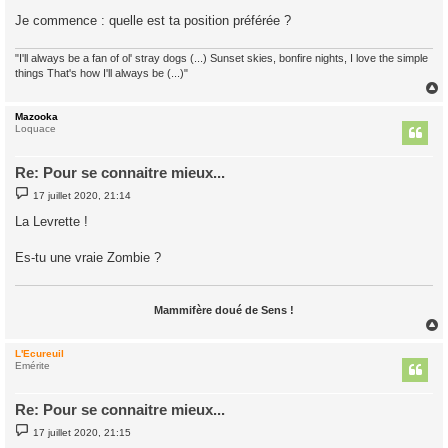
Je commence : quelle est ta position préférée ?
"I'll always be a fan of ol' stray dogs (...) Sunset skies, bonfire nights, I love the simple
things That's how I'll always be (...)"
Mazooka
t
Loquace
Re: Pour se connaitre mieux...
M
17 juillet 2020, 21:14
e
s
La Levrette !
s
a
g
Es-tu une vraie Zombie ?
e
Mammifère doué de Sens !
L'Ecureuil
t
Emérite
Re: Pour se connaitre mieux...
M
17 juillet 2020, 21:15
e