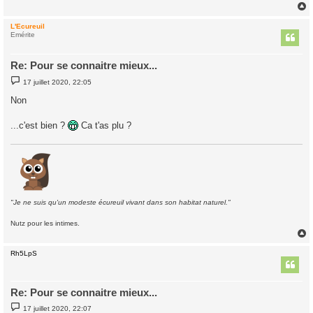
L'Ecureuil
t
Emérite
Re: Pour se connaitre mieux...
M
17 juillet 2020, 22:05
e
s
Non
s
a
g
...c'est bien ?
Ca t'as plu ?
e
"Je ne suis qu'un modeste écureuil vivant dans son habitat naturel."
Nutz pour les intimes.
Rh5LpS
t
Re: Pour se connaitre mieux...
M
17 juillet 2020, 22:07