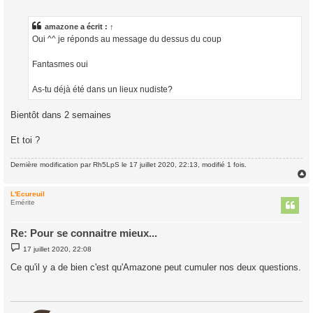
e
s
s
a
amazone
a écrit :
↑
g
Oui ^^ je réponds au message du dessus du coup
e
Fantasmes oui
As-tu déjà été dans un lieux nudiste?
Bientôt dans 2 semaines
Et toi ?
Dernière modification par
Rh5LpS
le 17 juillet 2020, 22:13, modifié 1 fois.
L'Ecureuil
t
Emérite
Re: Pour se connaitre mieux...
M
17 juillet 2020, 22:08
e
s
Ce qu'il y a de bien c'est qu'Amazone peut cumuler nos deux questions.
s
a
g
e