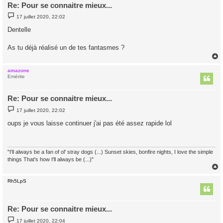
Re: Pour se connaitre mieux...
M
17 juillet 2020, 22:02
e
s
Dentelle
s
a
g
As tu déjà réalisé un de tes fantasmes ?
e
amazone
t
Emérite
Re: Pour se connaitre mieux...
M
17 juillet 2020, 22:02
e
s
oups je vous laisse continuer j'ai pas été assez rapide lol
s
a
g
e
"I'll always be a fan of ol' stray dogs (...) Sunset skies, bonfire nights, I love the simple
things That's how I'll always be (...)"
Rh5LpS
t
Re: Pour se connaitre mieux...
M
17 juillet 2020, 22:04