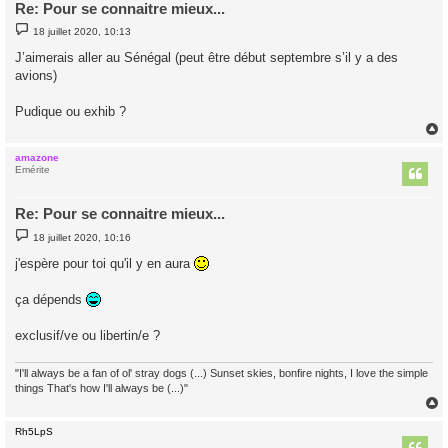
Re: Pour se connaitre mieux...
M
18 juillet 2020, 10:13
e
s
J’aimerais aller au Sénégal (peut être début septembre s’il y a des
s
avions)
a
g
e
Pudique ou exhib ?
amazone
t
Emérite
Re: Pour se connaitre mieux...
M
18 juillet 2020, 10:16
e
s
j'espère pour toi qu'il y en aura
s
a
g
ça dépends
e
exclusif/ve ou libertin/e ?
"I'll always be a fan of ol' stray dogs (...) Sunset skies, bonfire nights, I love the simple
things That's how I'll always be (...)"
Rh5LpS
t