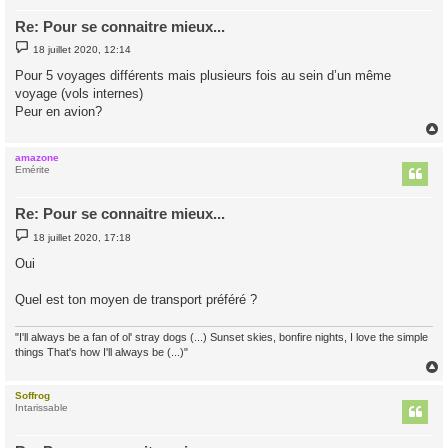
Re: Pour se connaitre mieux...
M
18 juillet 2020, 12:14
e
s
Pour 5 voyages différents mais plusieurs fois au sein d’un même
s
voyage (vols internes)
a
g
Peur en avion?
e
amazone
t
Emérite
Re: Pour se connaitre mieux...
M
18 juillet 2020, 17:18
e
s
Oui
s
a
g
Quel est ton moyen de transport préféré ?
e
"I'll always be a fan of ol' stray dogs (...) Sunset skies, bonfire nights, I love the simple
things That's how I'll always be (...)"
Soffrog
t
Intarissable