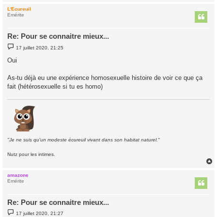
L'Ecureuil
t
Emérite
Re: Pour se connaitre mieux...
M
17 juillet 2020, 21:25
e
s
Oui
s
a
g
As-tu déjà eu une expérience homosexuelle histoire de voir ce que ça
e
fait (hétérosexuelle si tu es homo)
"Je ne suis qu'un modeste écureuil vivant dans son habitat naturel."
Nutz pour les intimes.
amazone
t
Emérite
Re: Pour se connaitre mieux...
M
17 juillet 2020, 21:27
e