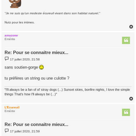
"Je ne suis qu'un modeste écureuil vivant dans son habitat naturel."
Nutz pour les intimes.
amazone
t
Emérite
Re: Pour se connaitre mieux...
M
17 juillet 2020, 21:58
e
s
sans soutien-gorge
s
a
g
tu préfères un string ou une culotte ?
e
"I'll always be a fan of ol' stray dogs (...) Sunset skies, bonfire nights, I love the simple
things That's how I'll always be (...)"
L'Ecureuil
t
Emérite
Re: Pour se connaitre mieux...
M
17 juillet 2020, 21:59
e