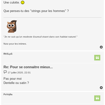
s
Une culotte.
s
a
g
Que penses-tu des "strings pour les hommes" ?
e
"Je ne suis qu'un modeste écureuil vivant dans son habitat naturel."
Nutz pour les intimes.
Rh5LpS
t
Re: Pour se connaitre mieux...
M
17 juillet 2020, 22:01
e
s
Pas pour moi
s
Dentelle ou satin ?
a
g
e
PoVq9a
t