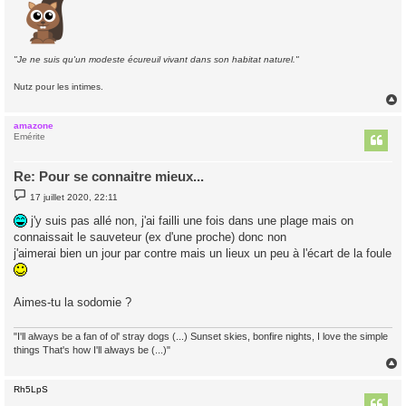
"Je ne suis qu'un modeste écureuil vivant dans son habitat naturel."
Nutz pour les intimes.
amazone
t
Emérite
Re: Pour se connaitre mieux...
M
17 juillet 2020, 22:11
e
s
j'y suis pas allé non, j'ai failli une fois dans une plage mais on
s
connaissait le sauveteur (ex d'une proche) donc non
a
g
j'aimerai bien un jour par contre mais un lieux un peu à l'écart de la foule
e
Aimes-tu la sodomie ?
"I'll always be a fan of ol' stray dogs (...) Sunset skies, bonfire nights, I love the simple
things That's how I'll always be (...)"
Rh5LpS
t