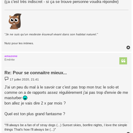
(ça c'est très indiscret - si ça se trouve personne voudra répondre)
"Je ne suis qu'un modeste écureuil vivant dans son habitat naturel."
Nutz pour les intimes.
amazone
t
Emérite
Re: Pour se connaitre mieux...
M
17 juillet 2020, 21:41
e
s
J'ai un peu du mal à le savoir car c'est pas trop mon truc le solo et
s
comme on a de rapports assez régulièrement j'ai pas trop d'envie de me
a
g
masturber
e
bon allez je vais dire 2 x par mois ?
Quel est ton plus grand fantasme ?
"I'll always be a fan of ol' stray dogs (...) Sunset skies, bonfire nights, I love the simple
things That's how I'll always be (...)"