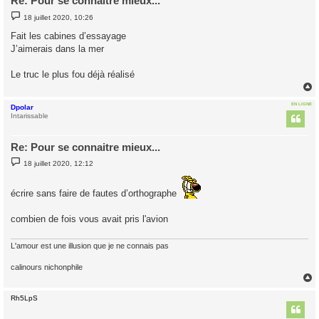
Re: Pour se connaitre mieux...
M
18 juillet 2020, 10:26
e
s
Fait les cabines d’essayage
s
J’aimerais dans la mer
a
g
e
Le truc le plus fou déjà réalisé
EN LIGNE
Dpolar
t
Intarissable
Re: Pour se connaitre mieux...
M
18 juillet 2020, 12:12
e
s
s
écrire sans faire de fautes d’orthographe
a
g
e
combien de fois vous avait pris l'avion
L'amour est une illusion que je ne connais pas
calinours nichonphile
Rh5LpS
t