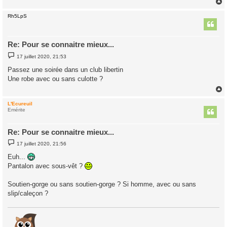
Rh5LpS
t
Re: Pour se connaitre mieux...
M
17 juillet 2020, 21:53
e
s
Passez une soirée dans un club libertin
s
Une robe avec ou sans culotte ?
a
g
e
L'Ecureuil
t
Emérite
Re: Pour se connaitre mieux...
M
17 juillet 2020, 21:56
e
s
Euh...
s
Pantalon avec sous-vêt ?
a
g
e
Soutien-gorge ou sans soutien-gorge ? Si homme, avec ou sans
slip/caleçon ?