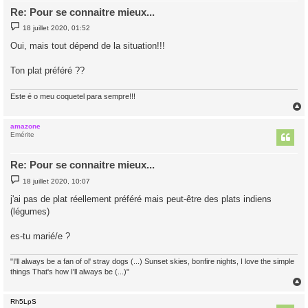
Re: Pour se connaitre mieux...
M
18 juillet 2020, 01:52
e
s
Oui, mais tout dépend de la situation!!!
s
a
g
Ton plat préféré ??
e
Este é o meu coquetel para sempre!!!
amazone
t
Emérite
Re: Pour se connaitre mieux...
M
18 juillet 2020, 10:07
e
s
j'ai pas de plat réellement préféré mais peut-être des plats indiens
s
(légumes)
a
g
e
es-tu marié/e ?
"I'll always be a fan of ol' stray dogs (...) Sunset skies, bonfire nights, I love the simple
things That's how I'll always be (...)"
Rh5LpS