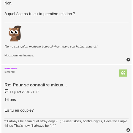
s
Non.
s
a
g
A quel âge as-tu eu ta première relation ?
e
"Je ne suis qu'un modeste écureuil vivant dans son habitat naturel."
Nutz pour les intimes.
amazone
t
Emérite
Re: Pour se connaitre mieux...
M
17 juillet 2020, 21:17
e
s
16 ans
s
a
g
Es tu en couple?
e
"I'll always be a fan of ol' stray dogs (...) Sunset skies, bonfire nights, I love the simple
things That's how I'll always be (...)"