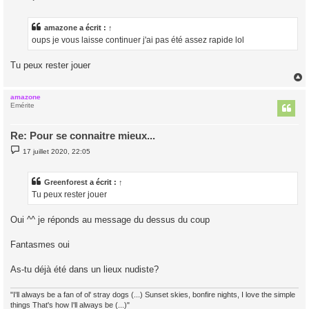
e
s
s
a
amazone
a écrit :
↑
g
oups je vous laisse continuer j'ai pas été assez rapide lol
e
Tu peux rester jouer
amazone
t
Emérite
Re: Pour se connaitre mieux...
M
17 juillet 2020, 22:05
e
s
s
a
Greenforest
a écrit :
↑
g
Tu peux rester jouer
e
Oui ^^ je réponds au message du dessus du coup
Fantasmes oui
As-tu déjà été dans un lieux nudiste?
"I'll always be a fan of ol' stray dogs (...) Sunset skies, bonfire nights, I love the simple
things That's how I'll always be (...)"