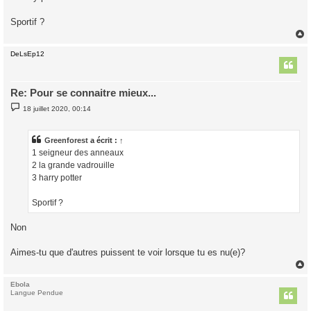
e
Sportif ?
DeLsEp12
t
Re: Pour se connaitre mieux...
M
18 juillet 2020, 00:14
e
s
s
a
Greenforest
a écrit :
↑
g
1 seigneur des anneaux
e
2 la grande vadrouille
3 harry potter
Sportif ?
Non
Aimes-tu que d'autres puissent te voir lorsque tu es nu(e)?
Ebola
t
Langue Pendue