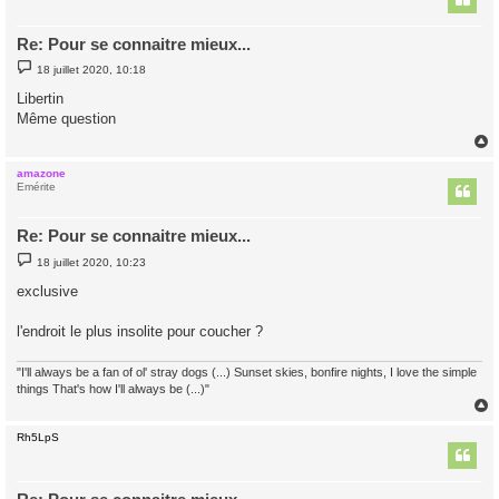
Re: Pour se connaitre mieux...
M
18 juillet 2020, 10:18
e
s
Libertin
s
Même question
a
g
e
amazone
t
Emérite
Re: Pour se connaitre mieux...
M
18 juillet 2020, 10:23
e
s
exclusive
s
a
g
l'endroit le plus insolite pour coucher ?
e
"I'll always be a fan of ol' stray dogs (...) Sunset skies, bonfire nights, I love the simple
things That's how I'll always be (...)"
Rh5LpS
t