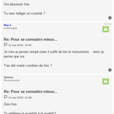
s
Oui plusieurs fois.
s
a
g
Tu sais rédiger un constat ?
e
EN LIGNE
Ray-J
t
Intarissable
Re: Pour se connaitre mieux...
M
12 mai 2026, 18:50
e
s
Je n'en ai jamais rempli mais il suffit de lire le instructions... donc je
s
pense que oui
a
g
e
T'as été marié combien de fois ?
Sammy
t
Remarquable
Re: Pour se connaitre mieux...
M
13 mai 2026, 15:48
e
s
Zéro fois
s
a
g
Tu préfères la quantité à la qualité?