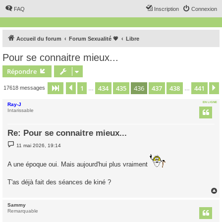
FAQ
Inscription
Connexion
Accueil du forum
Forum Sexualité 💗
Libre
Pour se connaitre mieux...
Répondre
1
434
435
436
437
438
441
Page
436
Précédent
sur
441
17618 messages
…
…
EN LIGNE
Ray-J
Intarissable
Re: Pour se connaitre mieux...
M
11 mai 2026, 19:14
e
s
s
A une époque oui. Mais aujourd'hui plus vraiment
a
g
e
T'as déjà fait des séances de kiné ?
Sammy
t
Remarquable