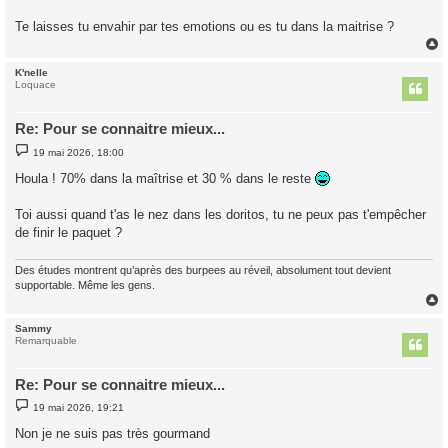
a
g
Te laisses tu envahir par tes emotions ou es tu dans la maitrise ?
e
K'nelle
t
Loquace
Re: Pour se connaitre mieux...
M
19 mai 2026, 18:00
e
s
Houla ! 70% dans la maîtrise et 30 % dans le reste
s
a
g
Toi aussi quand t'as le nez dans les doritos, tu ne peux pas t'empêcher
e
de finir le paquet ?
Des études montrent qu’après des burpees au réveil, absolument tout devient
supportable. Même les gens.
Sammy
t
Remarquable
Re: Pour se connaitre mieux...
M
19 mai 2026, 19:21
e
s
Non je ne suis pas très gourmand
s