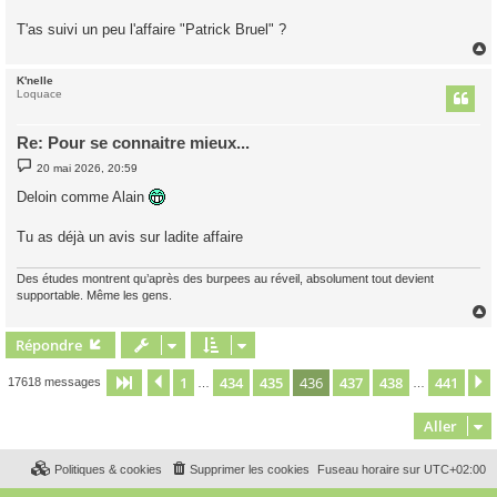
a
g
T'as suivi un peu l'affaire "Patrick Bruel" ?
e
K'nelle
t
Loquace
Re: Pour se connaitre mieux...
M
20 mai 2026, 20:59
e
s
Deloin comme Alain
s
a
g
Tu as déjà un avis sur ladite affaire
e
Des études montrent qu’après des burpees au réveil, absolument tout devient
supportable. Même les gens.
Répondre
t
1
434
435
436
437
438
441
Page
436
Précédent
sur
441
17618 messages
…
…
Aller
Politiques & cookies
Supprimer les cookies
Fuseau horaire sur
UTC+02:00