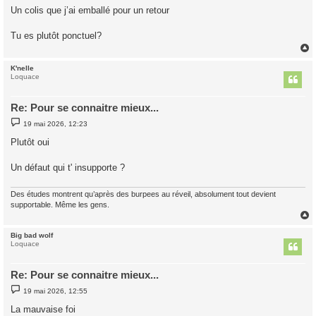
s
Un colis que j’ai emballé pour un retour
s
a
g
Tu es plutôt ponctuel?
e
K'nelle
t
Loquace
Re: Pour se connaitre mieux...
M
19 mai 2026, 12:23
e
s
Plutôt oui
s
a
g
Un défaut qui t' insupporte ?
e
Des études montrent qu’après des burpees au réveil, absolument tout devient
supportable. Même les gens.
Big bad wolf
t
Loquace
Re: Pour se connaitre mieux...
M
19 mai 2026, 12:55
e
s
La mauvaise foi
s