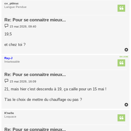
cv_ptitruc
t
Langue Pendue
Re: Pour se connaitre mieux...
M
15 mai 2026, 09:40
e
s
19,5
s
a
g
et chez toi ?
e
EN LIGNE
Ray-J
t
Intarissable
Re: Pour se connaitre mieux...
M
15 mai 2026, 16:09
e
s
21, mais hier c'est descendu à 19, ça caille pour un 15 mai !
s
a
g
T'as le choix de mettre du chauffage ou pas ?
e
K'nelle
t
Loquace
Re: Pour se connaitre mieux...