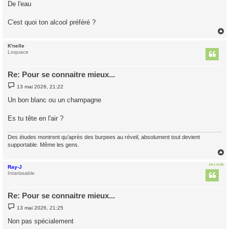
s
De l'eau
s
a
g
C'est quoi ton alcool préféré ?
e
K'nelle
t
Loquace
Re: Pour se connaitre mieux...
M
13 mai 2026, 21:22
e
s
Un bon blanc ou un champagne
s
a
g
Es tu tête en l'air ?
e
Des études montrent qu’après des burpees au réveil, absolument tout devient
supportable. Même les gens.
EN LIGNE
Ray-J
t
Intarissable
Re: Pour se connaitre mieux...
M
13 mai 2026, 21:25
e
s
Non pas spécialement
s