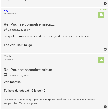
e
EN LIGNE
Ray-J
t
Intarissable
Re: Pour se connaitre mieux...
M
13 mai 2026, 18:07
e
s
La qualité, mais après je dirais que ça dépend de mes besoins
s
a
g
Thé vert, noir, rouge... ?
e
K'nelle
t
Loquace
Re: Pour se connaitre mieux...
M
13 mai 2026, 18:50
e
s
Vert menthe
s
a
g
Tu bois du décaféiné le soir ?
e
Des études montrent qu’après des burpees au réveil, absolument tout devient
supportable. Même les gens.