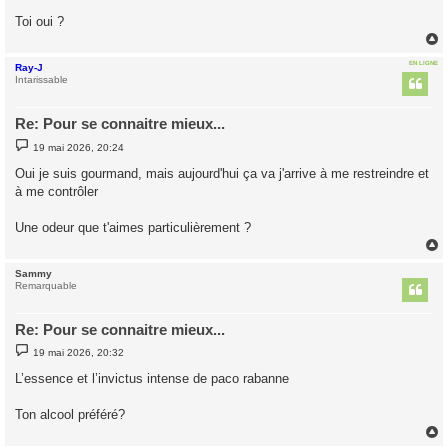
a
g
Toi oui ?
e
EN LIGNE
Ray-J
t
Intarissable
Re: Pour se connaitre mieux...
M
19 mai 2026, 20:24
e
s
Oui je suis gourmand, mais aujourd'hui ça va j'arrive à me restreindre et
s
à me contrôler
a
g
e
Une odeur que t'aimes particulièrement ?
Sammy
t
Remarquable
Re: Pour se connaitre mieux...
M
19 mai 2026, 20:32
e
s
L’essence et l’invictus intense de paco rabanne
s
a
g
Ton alcool préféré?
e