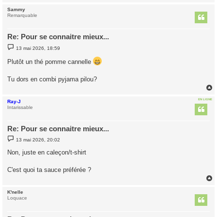
Sammy
t
Remarquable
Re: Pour se connaitre mieux...
M
13 mai 2026, 18:59
e
s
Plutôt un thé pomme cannelle
s
a
g
Tu dors en combi pyjama pilou?
e
EN LIGNE
Ray-J
t
Intarissable
Re: Pour se connaitre mieux...
M
13 mai 2026, 20:02
e
s
Non, juste en caleçon/t-shirt
s
a
g
C'est quoi ta sauce préférée ?
e
K'nelle
t
Loquace