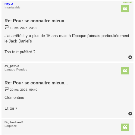
EN LIGNE
Ray-J
t
Intarissable
Re: Pour se connaitre mieux...
M
19 mai 2026, 23:02
e
s
J'ai arrêté il y a plus de 16 ans mais à l'époque j'aimais particulièrement
s
le Jack Daniel's
a
g
e
Ton fruit préféré ?
cv_ptitruc
t
Langue Pendue
Re: Pour se connaitre mieux...
M
20 mai 2026, 09:40
e
s
Clémentine
s
a
g
Et toi ?
e
Big bad wolf
t
Loquace