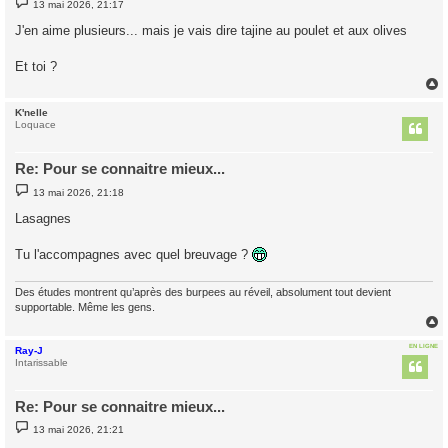
13 mai 2026, 21:17
e
s
J'en aime plusieurs... mais je vais dire tajine au poulet et aux olives
s
a
g
Et toi ?
e
K'nelle
t
Loquace
Re: Pour se connaitre mieux...
M
13 mai 2026, 21:18
e
s
Lasagnes
s
a
g
Tu l'accompagnes avec quel breuvage ?
e
Des études montrent qu’après des burpees au réveil, absolument tout devient
supportable. Même les gens.
EN LIGNE
Ray-J
t
Intarissable
Re: Pour se connaitre mieux...
M
13 mai 2026, 21:21
e