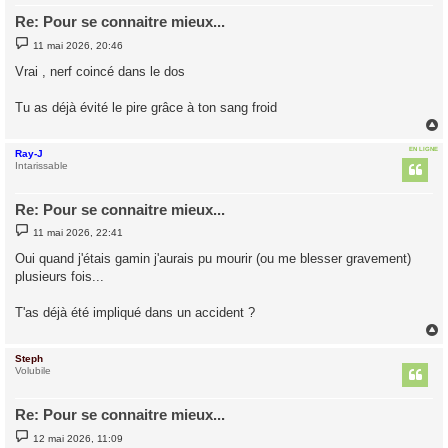
Re: Pour se connaitre mieux...
M
11 mai 2026, 20:46
e
s
Vrai , nerf coincé dans le dos
s
a
g
Tu as déjà évité le pire grâce à ton sang froid
e
EN LIGNE
Ray-J
t
Intarissable
Re: Pour se connaitre mieux...
M
11 mai 2026, 22:41
e
s
Oui quand j'étais gamin j'aurais pu mourir (ou me blesser gravement)
s
plusieurs fois...
a
g
e
T'as déjà été impliqué dans un accident ?
Steph
t
Volubile
Re: Pour se connaitre mieux...
M
12 mai 2026, 11:09
e