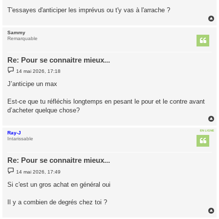
a
g
T'essayes d'anticiper les imprévus ou t'y vas à l'arrache ?
e
Sammy
t
Remarquable
Re: Pour se connaitre mieux...
M
14 mai 2026, 17:18
e
s
J’anticipe un max
s
a
g
Est-ce que tu réfléchis longtemps en pesant le pour et le contre avant
e
d’acheter quelque chose?
EN LIGNE
Ray-J
t
Intarissable
Re: Pour se connaitre mieux...
M
14 mai 2026, 17:49
e
s
Si c'est un gros achat en général oui
s
a
g
Il y a combien de degrés chez toi ?
e