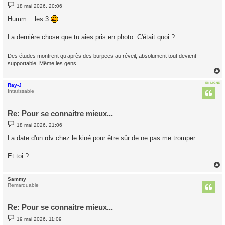
M
18 mai 2026, 20:06
e
s
Humm... les 3
s
a
g
La dernière chose que tu aies pris en photo. C'était quoi ?
e
Des études montrent qu’après des burpees au réveil, absolument tout devient
supportable. Même les gens.
EN LIGNE
Ray-J
t
Intarissable
Re: Pour se connaitre mieux...
M
18 mai 2026, 21:06
e
s
La date d'un rdv chez le kiné pour être sûr de ne pas me tromper
s
a
g
Et toi ?
e
Sammy
t
Remarquable
Re: Pour se connaitre mieux...
M
19 mai 2026, 11:09
e