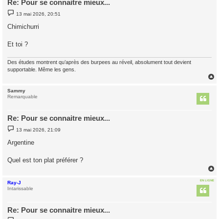
Re: Pour se connaitre mieux...
M
13 mai 2026, 20:51
e
s
Chimichurri
s
a
g
Et toi ?
e
Des études montrent qu’après des burpees au réveil, absolument tout devient
supportable. Même les gens.
Sammy
t
Remarquable
Re: Pour se connaitre mieux...
M
13 mai 2026, 21:09
e
s
Argentine
s
a
g
Quel est ton plat préférer ?
e
EN LIGNE
Ray-J
t
Intarissable
Re: Pour se connaitre mieux...
M