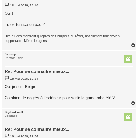
M
18 mai 2026, 12:19
e
s
Oui !
s
a
g
Tu es tenace ou pas ?
e
Des études montrent qu’après des burpees au réveil, absolument tout devient
supportable. Même les gens.
Sammy
t
Remarquable
Re: Pour se connaitre mieux...
M
18 mai 2026, 12:34
e
s
Oui je suis Belge ..
s
a
g
Combien de degrés à l’extérieur pour sortir la garde-robe été ?
e
Big bad wolf
t
Loquace
Re: Pour se connaitre mieux...
M
18 mai 2026, 12:34