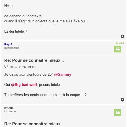
e
s
Hello
s
a
g
ca depend du contexte
e
quand il s'agit d'un objectif que je me suis fixé oui.
Es-tui fidele ?
EN LIGNE
Ray-J
t
Intarissable
Re: Pour se connaitre mieux...
M
18 mai 2026, 19:45
e
s
Je dirais aux alentours de 25°
@Sammy
s
a
g
Oui
@Big bad wolf
, je suis fidèle
e
Tu préfères les oeufs durs, au plat, à la coque... ?
K'nelle
t
Loquace
Re: Pour se connaitre mieux...