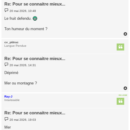
Re: Pour se connaitre mieux...
M
20 mai 2026, 10:48
e
s
Le fruit defendu.
s
a
g
Ton humeur du moment ?
e
cv_ptitruc
t
Langue Pendue
Re: Pour se connaitre mieux...
M
20 mai 2026, 14:31
e
s
Déprimé
s
a
g
Mer ou montagne ?
e
EN LIGNE
Ray-J
t
Intarissable
Re: Pour se connaitre mieux...
M
20 mai 2026, 19:03
e
s
Mer
s