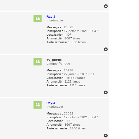
H
a
u
Ray-J
t
Intarissable
Messages :
26692
Inscription :
17 octobre 2021, 07:47
Localisation :
IDF
A remercié :
8607 times
A été remercié :
3866 times
H
a
u
cv_ptitruc
t
Langue Pendue
Messages :
10778
Inscription :
27 juillet 2020, 10:51
Localisation :
Ile de France
A remercié :
1121 times
A été remercié :
1114 times
H
a
u
Ray-J
t
Intarissable
Messages :
26692
Inscription :
17 octobre 2021, 07:47
Localisation :
IDF
A remercié :
8607 times
A été remercié :
3866 times
H