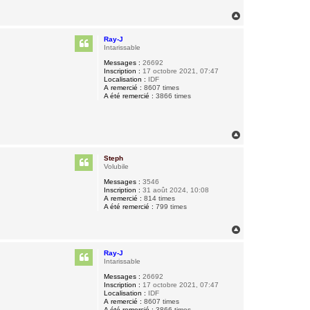
H
a
u
Ray-J
t
Intarissable
Messages :
26692
Inscription :
17 octobre 2021, 07:47
Localisation :
IDF
A remercié :
8607 times
A été remercié :
3866 times
H
a
u
Steph
t
Volubile
Messages :
3546
Inscription :
31 août 2024, 10:08
A remercié :
814 times
A été remercié :
799 times
H
a
u
Ray-J
t
Intarissable
Messages :
26692
Inscription :
17 octobre 2021, 07:47
Localisation :
IDF
A remercié :
8607 times
A été remercié :
3866 times