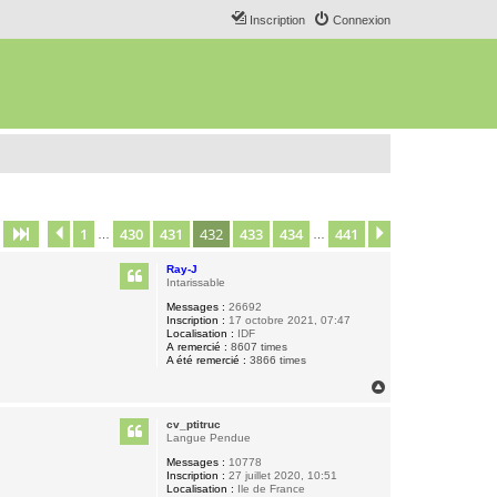
Inscription
Connexion
1
430
431
432
433
434
441
Page
432
Précédent
sur
441
Suivant
…
…
Ray-J
Intarissable
Messages :
26692
Inscription :
17 octobre 2021, 07:47
Localisation :
IDF
A remercié :
8607 times
A été remercié :
3866 times
H
a
u
cv_ptitruc
t
Langue Pendue
Messages :
10778
Inscription :
27 juillet 2020, 10:51
Localisation :
Ile de France