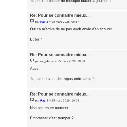
Tu peux te passer de musique durant la journée ?
e
Re: Pour se connaitre mieux...
M
par
Ray-J
»
25 mars 2026, 06:57
e
s
Oui ça m'arrive de ne pas avoir envie d'en écouter
s
a
g
Et toi ?
e
Re: Pour se connaitre mieux...
M
par
cv_ptitruc
»
25 mars 2026, 10:33
e
s
Aussi
s
a
g
Tu fais souvent des repas entre amis ?
e
Re: Pour se connaitre mieux...
M
par
Ray-J
»
25 mars 2026, 10:53
e
s
Non pas en ce moment
s
a
g
Embrasser c'est tromper ?
e