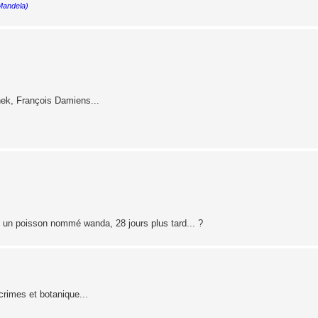
 Mandela)
enek, François Damiens...
, un poisson nommé wanda, 28 jours plus tard... ?
crimes et botanique...