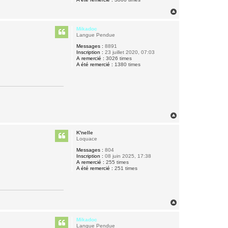
H
a
u
Mikadoc
t
Langue Pendue
Messages :
8891
Inscription :
23 juillet 2020, 07:03
A remercié :
3026 times
A été remercié :
1380 times
H
a
u
K'nelle
t
Loquace
Messages :
804
Inscription :
08 juin 2025, 17:38
A remercié :
255 times
A été remercié :
251 times
H
a
u
Mikadoc
t
Langue Pendue