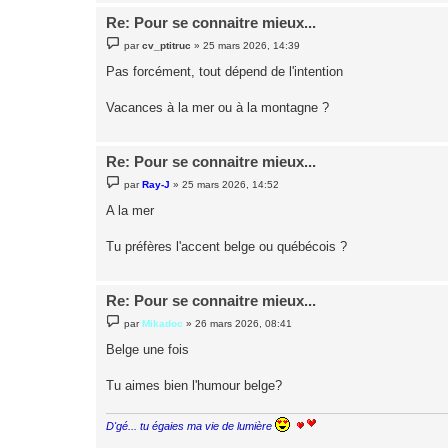
Re: Pour se connaitre mieux...
M
par
cv_ptitruc
»
25 mars 2026, 14:39
e
s
Pas forcément, tout dépend de l'intention
s
a
g
Vacances à la mer ou à la montagne ?
e
Re: Pour se connaitre mieux...
M
par
Ray-J
»
25 mars 2026, 14:52
e
s
A la mer
s
a
g
Tu préfères l'accent belge ou québécois ?
e
Re: Pour se connaitre mieux...
M
par
Mikadoc
»
26 mars 2026, 08:41
e
s
Belge une fois
s
a
g
Tu aimes bien l'humour belge?
e
D'gé... tu égaies ma vie de lumière