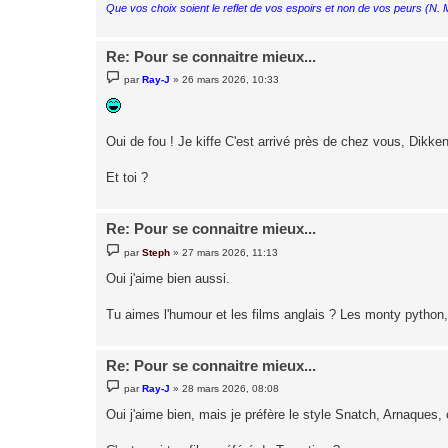
Que vos choix soient le reflet de vos espoirs et non de vos peurs (N.
Re: Pour se connaitre mieux...
M
par
Ray-J
»
26 mars 2026, 10:33
e
s
s
a
g
Oui de fou ! Je kiffe C'est arrivé près de chez vous, Dikk
e
Et toi ?
Re: Pour se connaitre mieux...
M
par
Steph
»
27 mars 2026, 11:13
e
s
Oui j'aime bien aussi.
s
a
g
Tu aimes l'humour et les films anglais ? Les monty python
e
Re: Pour se connaitre mieux...
M
par
Ray-J
»
28 mars 2026, 08:08
e
s
Oui j'aime bien, mais je préfère le style Snatch, Arnaques, 
s
a
g