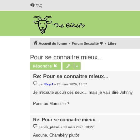
FAQ
Accueil du forum
Forum Sexualité 💗
Libre
Pour se connaitre mieux...
Répondre
Re: Pour se connaitre mieux...
M
par
Ray-J
»
23 mars 2026, 13:57
e
s
Je n'écoute aucun des deux... mais je vais dire Johnny
s
a
g
Paris ou Marseille ?
e
Re: Pour se connaitre mieux...
M
par
cv_ptitruc
»
23 mars 2026, 18:22
e
s
Aucune, Chambéry plutôt
s