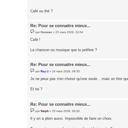
a
g
e
Café ou thé ?
Re: Pour se connaitre mieux...
M
par
Osmoze
»
23 mars 2026, 22:04
e
s
Café !
s
a
g
La chanson ou musique que tu préfère ?
e
Re: Pour se connaitre mieux...
M
par
Ray-J
»
24 mars 2026, 09:35
e
s
Je ne peux pas n'en choisir qu'une seule... mais un titre qu
s
a
g
Et toi ?
e
Re: Pour se connaitre mieux...
M
par
Steph
»
25 mars 2026, 06:30
e
s
Il y en a plein aussi. Impossible de faire un choix.
s
a
g