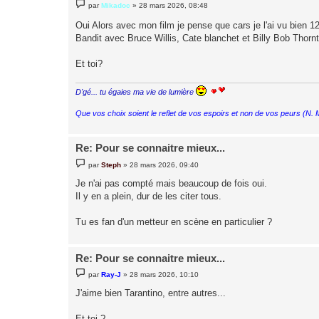
M
par
Mikadoc
»
28 mars 2026, 08:48
e
s
Oui Alors avec mon film je pense que cars je l'ai vu bien 12
s
a
Bandit avec Bruce Willis, Cate blanchet et Billy Bob Thornt
g
e
Et toi?
D'gé... tu égaies ma vie de lumière
Que vos choix soient le reflet de vos espoirs et non de vos peurs (N.
Re: Pour se connaitre mieux...
M
par
Steph
»
28 mars 2026, 09:40
e
s
Je n'ai pas compté mais beaucoup de fois oui.
s
Il y en a plein, dur de les citer tous.
a
g
e
Tu es fan d'un metteur en scène en particulier ?
Re: Pour se connaitre mieux...
M
par
Ray-J
»
28 mars 2026, 10:10
e
s
J'aime bien Tarantino, entre autres...
s
a
g
Et toi ?