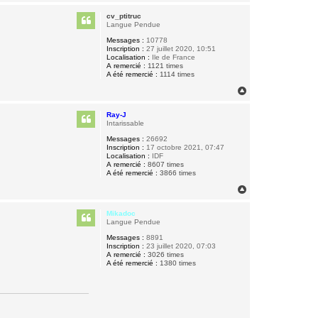
a
u
cv_ptitruc
t
Langue Pendue
Messages :
10778
Inscription :
27 juillet 2020, 10:51
Localisation :
Ile de France
A remercié :
1121 times
A été remercié :
1114 times
H
a
u
Ray-J
t
Intarissable
Messages :
26692
Inscription :
17 octobre 2021, 07:47
Localisation :
IDF
A remercié :
8607 times
A été remercié :
3866 times
H
a
u
Mikadoc
t
Langue Pendue
Messages :
8891
Inscription :
23 juillet 2020, 07:03
A remercié :
3026 times
A été remercié :
1380 times