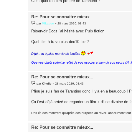
C'est quoi ton film préféré de Tarantino ?
e
Re: Pour se connaitre mieux...
M
par
Mikadoc
»
28 mars 2026, 08:43
e
s
Réservoir Dogs j'ai hésité avec Pulp fiction
s
a
g
Quel film à tu vu plus dec10 fois?
e
D'gé... tu égaies ma vie de lumière
Que vos choix soient le reflet de vos espoirs et non de vos peurs (N.
Re: Pour se connaitre mieux...
M
par
K'nelle
»
28 mars 2026, 08:43
e
s
Pfiou je suis fan de Tarantino donc il y'a en a beaucoup ! 
s
a
g
Ça t'est déjà arrivé de regarder un film + d'une dizaine de f
e
Des études montrent qu’après des burpees au réveil, absolument tout
Re: Pour se connaitre mieux...