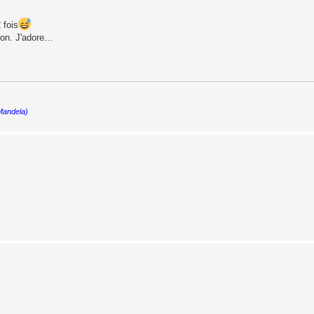
 fois
on. J'adore...
 Mandela)