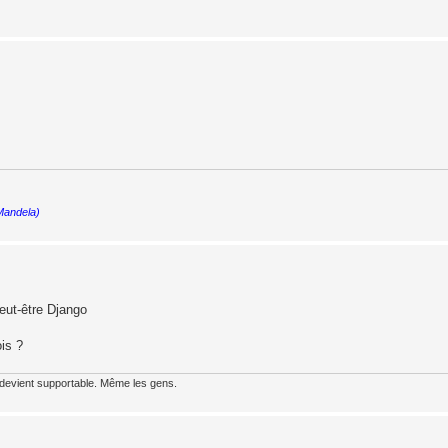
 Mandela)
Peut-être Django
ois ?
 devient supportable. Même les gens.