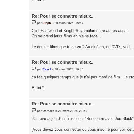
e
Re: Pour se connaitre mieux...
M
par
Steph
»
28 mars 2026, 15:57
e
s
Clint Eastwood et Knight Shyamalan entre autres aussi.
s
On se prend leurs films en pleine face...
a
g
e
Le dernier films que tu as vu ? Au cinéma, en DVD,, vod...
Re: Pour se connaitre mieux...
M
par
Ray-J
»
28 mars 2026, 16:40
e
s
ça fait quelques temps que je n'ai pas maté de film... je c
s
a
g
Et toi ?
e
Re: Pour se connaitre mieux...
M
par
Osmoze
»
28 mars 2026, 23:51
e
s
J'ai revu aujourd'hui l'excellent "Rencontre avec Joe Black"
s
a
g
[Vous devez vous connecter ou vous inscrire pour voir cet
e