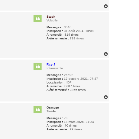
H
a
u
Steph
t
Volubile
Messages :
3546
Inscription :
31 août 2024, 10:08
A remercié :
814 times
A été remercié :
799 times
H
a
u
Ray-J
t
Intarissable
Messages :
26692
Inscription :
17 octobre 2021, 07:47
Localisation :
IDF
A remercié :
8607 times
A été remercié :
3866 times
H
a
u
Osmoze
t
Timide
Messages :
70
Inscription :
18 mars 2026, 21:24
A remercié :
40 times
A été remercié :
27 times