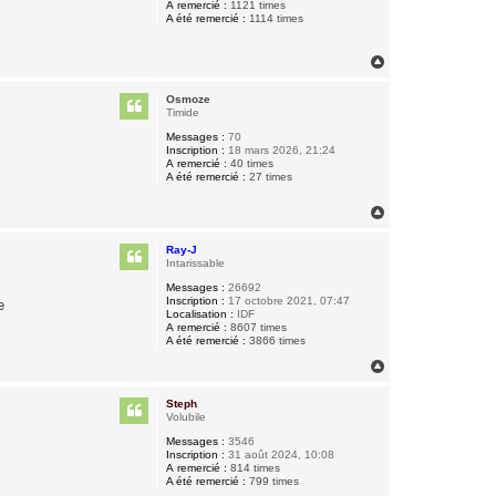
A remercié :
1121 times
A été remercié :
1114 times
H
a
u
Osmoze
t
Timide
Messages :
70
Inscription :
18 mars 2026, 21:24
A remercié :
40 times
A été remercié :
27 times
H
a
u
Ray-J
t
Intarissable
Messages :
26692
Inscription :
17 octobre 2021, 07:47
e
Localisation :
IDF
A remercié :
8607 times
A été remercié :
3866 times
H
a
u
Steph
t
Volubile
Messages :
3546
Inscription :
31 août 2024, 10:08
A remercié :
814 times
A été remercié :
799 times