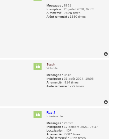
Messages :
8891
Inscription :
23 juillet 2020, 07:03
A remercié :
3026 times
A été remercié :
1380 times
H
a
u
Steph
t
Volubile
Messages :
3546
Inscription :
31 août 2024, 10:08
A remercié :
814 times
A été remercié :
799 times
H
a
u
Ray-J
t
Intarissable
Messages :
26692
Inscription :
17 octobre 2021, 07:47
Localisation :
IDF
A remercié :
8607 times
A été remercié :
3866 times