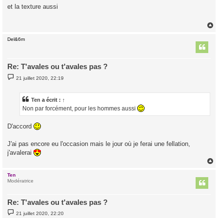
s
et la texture aussi
s
a
g
e
Del&6m
t
Re: T'avales ou t'avales pas ?
M
21 juillet 2020, 22:19
e
s
s
a
Ten
a écrit :
↑
g
Non par forcément, pour les hommes aussi
e
D'accord
J'ai pas encore eu l'occasion mais le jour où je ferai une fellation,
j'avalerai
Ten
t
Modératrice
Re: T'avales ou t'avales pas ?
M
21 juillet 2020, 22:20
e