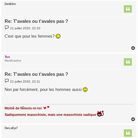
Del&6m
t
Re: T'avales ou t'avales pas ?
M
21 juillet 2020, 22:10
e
s
C'est que pour les femmes?
s
a
g
e
Ten
t
Modératrice
Re: T'avales ou t'avales pas ?
M
21 juillet 2020, 22:11
e
s
Non par forcément, pour les hommes aussi
s
a
g
e
Moitié de Nîmois-ni-toi
Sadiquement masochiste, mais une masochiste sadique
DeLsEp7
t