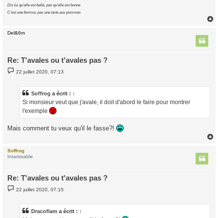
Dis lui qu'elle est belle, pas qu'elle est bonne
C'est une femme, pas une tarte aux pommes
Del&6m
t
Re: T'avales ou t'avales pas ?
M
22 juillet 2020, 07:13
e
s
s
a
Soffrog
a écrit :
↑
g
Si monsieur veut que j'avale, il doit d'abord le faire pour montrer
e
l'exemple
Mais comment tu veux qu'il le fasse?!
Soffrog
t
Intarissable
Re: T'avales ou t'avales pas ?
M
22 juillet 2020, 07:15
e
s
s
a
Dracoflam
a écrit :
↑
g