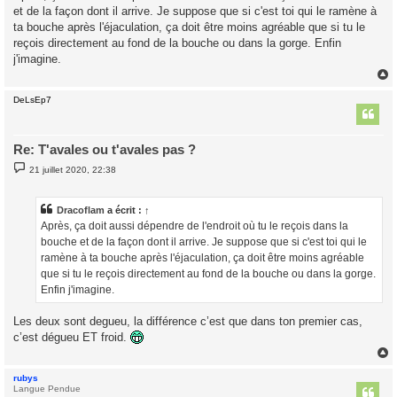
et de la façon dont il arrive. Je suppose que si c'est toi qui le ramène à
a
g
ta bouche après l'éjaculation, ça doit être moins agréable que si tu le
e
reçois directement au fond de la bouche ou dans la gorge. Enfin
j'imagine.
DeLsEp7
t
Re: T'avales ou t'avales pas ?
M
21 juillet 2020, 22:38
e
s
s
a
Dracoflam
a écrit :
↑
g
Après, ça doit aussi dépendre de l'endroit où tu le reçois dans la
e
bouche et de la façon dont il arrive. Je suppose que si c'est toi qui le
ramène à ta bouche après l'éjaculation, ça doit être moins agréable
que si tu le reçois directement au fond de la bouche ou dans la gorge.
Enfin j'imagine.
Les deux sont degueu, la différence c’est que dans ton premier cas,
c’est dégueu ET froid.
rubys
t
Langue Pendue