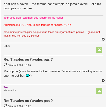
s
c'est bon à savoir .. ma femme par exemple n'a jamais avalé .. elle n'a
s
donc pas su me dire
a
g
e
Je m'aime bien.. tellement que j'adorerais me niquer
Allumeuse moi ? .... Non, je suis formelle et j'insiste, NON !
j'ose même pas imaginer ce que vous faites en regardant mes photos ... ça me met
mal à l'aise rien que d'y penser
G8pU
t
Re: T'avales ou t'avales pas ?
M
06 août 2020, 18:16
e
s
Ma copine (switch) avale tout et grimace (j'adore mais il parait que mon
s
sperme est bon
)
a
g
e
Ten
t
Modératrice
Re: T'avales ou t'avales pas ?
M
06 août 2020, 18:22