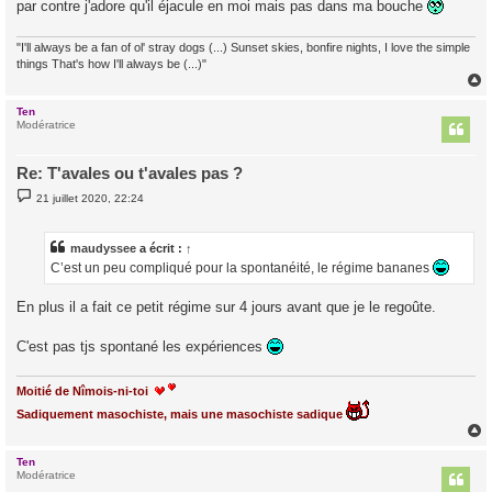
par contre j'adore qu'il éjacule en moi mais pas dans ma bouche
"I'll always be a fan of ol' stray dogs (...) Sunset skies, bonfire nights, I love the simple
things That's how I'll always be (...)"
Ten
t
Modératrice
Re: T'avales ou t'avales pas ?
M
21 juillet 2020, 22:24
e
s
s
a
maudyssee
a écrit :
↑
g
C’est un peu compliqué pour la spontanéité, le régime bananes
e
En plus il a fait ce petit régime sur 4 jours avant que je le regoûte.
C'est pas tjs spontané les expériences
Moitié de Nîmois-ni-toi
Sadiquement masochiste, mais une masochiste sadique
Ten
t
Modératrice