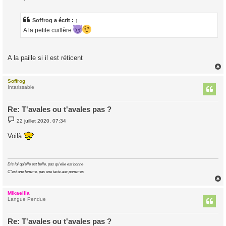
e
s
s
a
Soffrog
a écrit :
↑
g
A la petite cuillère
e
A la paille si il est réticent
Soffrog
t
Intarissable
Re: T'avales ou t'avales pas ?
M
22 juillet 2020, 07:34
e
s
Voilà
s
a
g
e
Dis lui qu'elle est belle, pas qu'elle est bonne
C'est une femme, pas une tarte aux pommes
Mikaellla
t
Langue Pendue
Re: T'avales ou t'avales pas ?