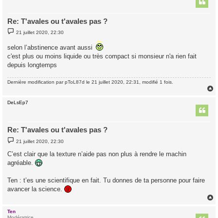
Re: T'avales ou t'avales pas ?
M
21 juillet 2020, 22:30
e
s
selon l’abstinence avant aussi
s
a
c'est plus ou moins liquide ou très compact si monsieur n'a rien fait
g
depuis longtemps
e
Dernière modification par
pToL87d
le 21 juillet 2020, 22:31, modifié 1 fois.
DeLsEp7
t
Re: T'avales ou t'avales pas ?
M
21 juillet 2020, 22:30
e
s
C’est clair que la texture n’aide pas non plus à rendre le machin
s
agréable.
a
g
e
Ten : t’es une scientifique en fait. Tu donnes de ta personne pour faire
avancer la science.
Ten
t
Modératrice