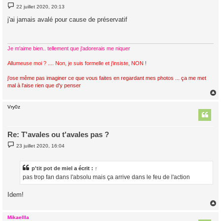
M
22 juillet 2020, 20:13
e
s
j'ai jamais avalé pour cause de préservatif
s
a
g
e
Je m'aime bien.. tellement que j'adorerais me niquer
Allumeuse moi ? .... Non, je suis formelle et j'insiste, NON !
j'ose même pas imaginer ce que vous faites en regardant mes photos ... ça me met
mal à l'aise rien que d'y penser
Vry0z
t
Re: T'avales ou t'avales pas ?
M
23 juillet 2020, 16:04
e
s
s
a
p'tit pot de miel
a écrit :
↑
g
pas trop fan dans l'absolu mais ça arrive dans le feu de l'action
e
Idem!
Mikaellla