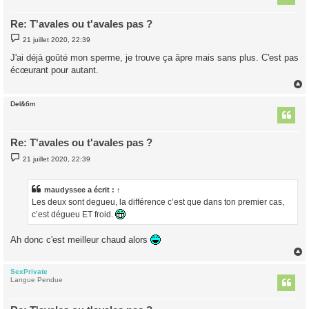
Re: T'avales ou t'avales pas ?
M
21 juillet 2020, 22:39
e
s
J'ai déjà goûté mon sperme, je trouve ça âpre mais sans plus. C'est pas
s
écœurant pour autant.
a
g
e
Del&6m
t
Re: T'avales ou t'avales pas ?
M
21 juillet 2020, 22:39
e
s
s
a
maudyssee
a écrit :
↑
g
Les deux sont degueu, la différence c’est que dans ton premier cas,
e
c’est dégueu ET froid.
Ah donc c'est meilleur chaud alors
SexPrivate
t
Langue Pendue