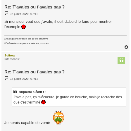
Re: T'avales ou t'avales pas ?
M
22 juillet 2020, 07:12
e
s
Si monsieur veut que j'avale, il doit d'abord le faire pour montrer
s
l'exemple
a
g
e
Dis lui qu'elle est belle, pas qu'elle est bonne
C'est une femme, pas une tarte aux pommes
Soffrog
t
Intarissable
Re: T'avales ou t'avales pas ?
M
22 juillet 2020, 07:13
e
s
s
a
Biquette
a écrit :
↑
g
J'avale pas, ça m'écoeure, je garde en bouche, mais je recrache dès
e
que c'est terminé
Je serais capable de vomir