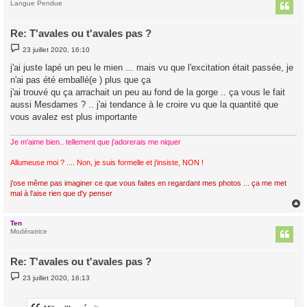
t
Langue Pendue
Re: T'avales ou t'avales pas ?
M
23 juillet 2020, 16:10
e
s
j'ai juste lapé un peu le mien ... mais vu que l'excitation était passée, je
s
n'ai pas été emballé(e ) plus que ça
a
g
j'ai trouvé qu ça arrachait un peu au fond de la gorge .. ça vous le fait
e
aussi Mesdames ? .. j'ai tendance à le croire vu que la quantité que
vous avalez est plus importante
Je m'aime bien.. tellement que j'adorerais me niquer
Allumeuse moi ? .... Non, je suis formelle et j'insiste, NON !
j'ose même pas imaginer ce que vous faites en regardant mes photos ... ça me met
mal à l'aise rien que d'y penser
Ten
t
Modératrice
Re: T'avales ou t'avales pas ?
M
23 juillet 2020, 16:13
e
s
s