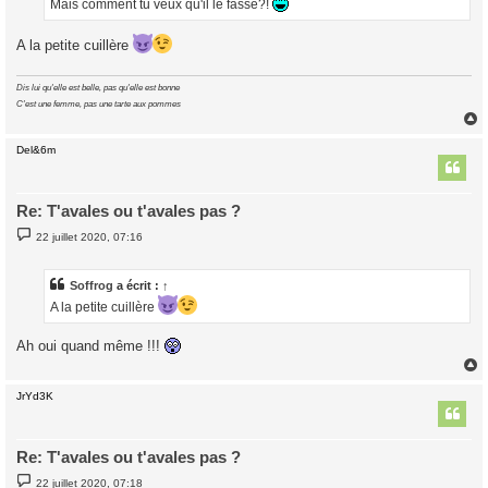
Mais comment tu veux qu'il le fasse?!
e
A la petite cuillère
Dis lui qu'elle est belle, pas qu'elle est bonne
C'est une femme, pas une tarte aux pommes
Del&6m
t
Re: T'avales ou t'avales pas ?
M
22 juillet 2020, 07:16
e
s
s
a
Soffrog
a écrit :
↑
g
A la petite cuillère
e
Ah oui quand même !!!
JrYd3K
t
Re: T'avales ou t'avales pas ?
M
22 juillet 2020, 07:18