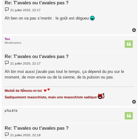
Re: T'avales ou t'avales pas ?
M
21 juillet 2020, 22:17
e
s
Ah ben on va pas s’mentir : le goût est dégueu
s
a
g
e
Ten
t
Modératrice
Re: T'avales ou t'avales pas ?
M
21 juillet 2020, 22:17
e
s
Ah bin moi aussi j'avale pas tout le temps, ça dépend du jeu sur le
s
moment, de mon envie ou de la sienne, de la pulsion ou pas.
a
g
e
Moitié de Nîmois-ni-toi
Sadiquement masochiste, mais une masochiste sadique
pToL87d
t
Re: T'avales ou t'avales pas ?
M
21 juillet 2020, 22:18
e