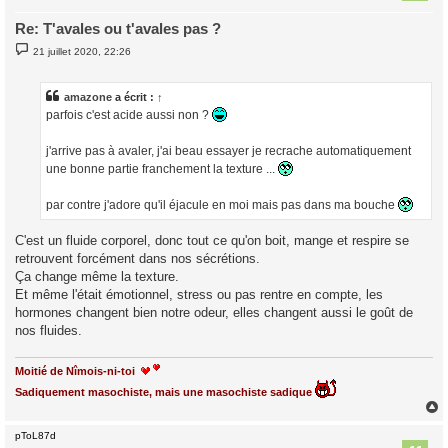
Re: T'avales ou t'avales pas ?
M
21 juillet 2020, 22:26
e
s
s
a
amazone
a écrit :
↑
g
parfois c'est acide aussi non ?
e
j'arrive pas à avaler, j'ai beau essayer je recrache automatiquement
une bonne partie franchement la texture ...
par contre j'adore qu'il éjacule en moi mais pas dans ma bouche
C'est un fluide corporel, donc tout ce qu'on boit, mange et respire se
retrouvent forcément dans nos sécrétions.
Ça change même la texture.
Et même l'était émotionnel, stress ou pas rentre en compte, les
hormones changent bien notre odeur, elles changent aussi le goût de
nos fluides.
Moitié de Nîmois-ni-toi
Sadiquement masochiste, mais une masochiste sadique
pToL87d
t