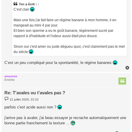
s
a
Ten
a écrit :
↑
g
C'est clair
e
Mais une fois j'ai fait faire un régime banane à mon homme, il en
mangeait au mini 4 par jour.
Et bien son sperme a eu le goût banane, légèrement sucré par
rapport à d'habitude et l'odeur aussi était plus douce.
Sinon oui c'est amer ou juste dégueu quoi, c'est clairement pas le met
du siècle
C’est un peu compliqué pour la spontanéité, le régime bananes
amazone
t
Emérite
Re: T'avales ou t'avales pas ?
M
21 juillet 2020, 22:22
e
s
parfois c'est acide aussi non ?
s
a
g
j'arrive pas à avaler, j'ai beau essayer je recrache automatiquement une
e
bonne partie franchement la texture ...