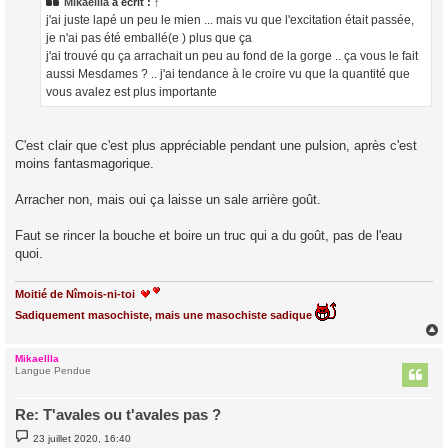
a
Mikaellla
a écrit :
↑
g
j'ai juste lapé un peu le mien ... mais vu que l'excitation était passée,
e
je n'ai pas été emballé(e ) plus que ça
j'ai trouvé qu ça arrachait un peu au fond de la gorge .. ça vous le fait
aussi Mesdames ? .. j'ai tendance à le croire vu que la quantité que
vous avalez est plus importante
C'est clair que c'est plus appréciable pendant une pulsion, après c'est
moins fantasmagorique.
Arracher non, mais oui ça laisse un sale arrière goût.
Faut se rincer la bouche et boire un truc qui a du goût, pas de l'eau
quoi.
Moitié de Nîmois-ni-toi
Sadiquement masochiste, mais une masochiste sadique
Mikaellla
t
Langue Pendue
Re: T'avales ou t'avales pas ?
M
23 juillet 2020, 16:40
e