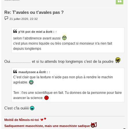
Re: T'avales ou t'avales pas ?
M
21 juillet 2020, 22:32
e
s
s
a
p'tit pot de miel
a écrit :
↑
g
selon l’abstinence avant aussi
e
c'est plus moins liquide ou très compact si monsieur n'a rien fait
depuis longtemps
Oui.................. et si tu attends trop longtemps c'est de la poudre
maudyssee
a écrit :
↑
C’est clair que la texture n’aide pas non plus à rendre le machin
agréable.
Ten : t’es une scientifique en fait. Tu donnes de ta personne pour faire
avancer la science.
C'est c'la ouiiiii
Moitié de Nîmois-ni-toi
Sadiquement masochiste, mais une masochiste sadique