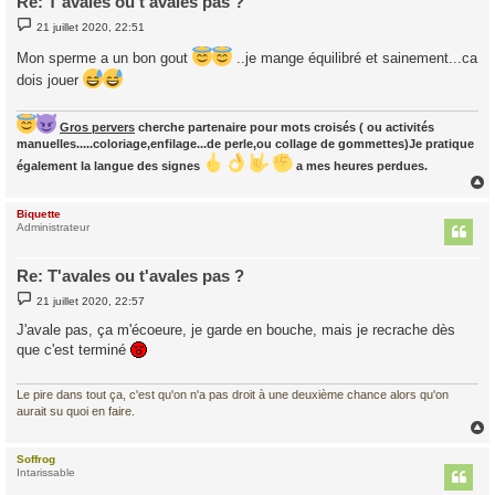
Re: T'avales ou t'avales pas ?
M
21 juillet 2020, 22:51
e
s
Mon sperme a un bon gout
..je mange équilibré et sainement...ca
s
a
dois jouer
g
e
Gros pervers
cherche partenaire pour mots croisés ( ou activités
manuelles.....coloriage,enfilage...de perle,ou collage de gommettes)Je pratique
également la langue des signes
a mes heures perdues.
Biquette
t
Administrateur
Re: T'avales ou t'avales pas ?
M
21 juillet 2020, 22:57
e
s
J'avale pas, ça m'écoeure, je garde en bouche, mais je recrache dès
s
que c'est terminé
a
g
e
Le pire dans tout ça, c'est qu'on n'a pas droit à une deuxième chance alors qu'on
aurait su quoi en faire.
Soffrog
t
Intarissable