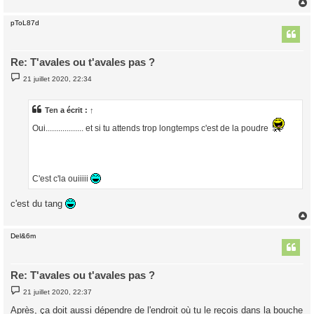
pToL87d
t
Re: T'avales ou t'avales pas ?
M
21 juillet 2020, 22:34
e
s
s
a
Ten
a écrit :
↑
g
e
Oui.................. et si tu attends trop longtemps c'est de la poudre
C'est c'la ouiiiii
c'est du tang
Del&6m
t
Re: T'avales ou t'avales pas ?
M
21 juillet 2020, 22:37
e
s
Après, ça doit aussi dépendre de l'endroit où tu le reçois dans la bouche
s