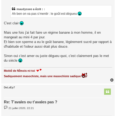
s
s
a
maudyssee
a écrit :
↑
g
Ah ben on va pas s’mentir : le goût est dégueu
e
C'est clair
Mais une fois j'ai fait faire un régime banane à mon homme, il en
mangeait au mini 4 par jour.
Et bien son sperme a eu le goût banane, légèrement sucré par rapport à
d'habitude et l'odeur aussi était plus douce.
Sinon oui c'est amer ou juste dégueu quoi, c'est clairement pas le met
du siècle
Moitié de Nîmois-ni-toi
Sadiquement masochiste, mais une masochiste sadique
DeLsEp7
t
Re: T'avales ou t'avales pas ?
M
21 juillet 2020, 22:21
e
s