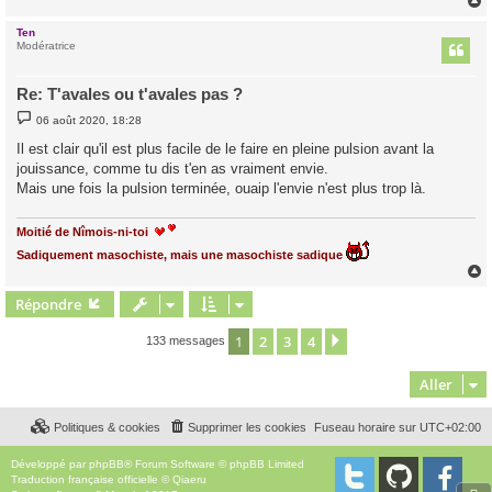
Ten
t
Modératrice
Re: T'avales ou t'avales pas ?
M
06 août 2020, 18:28
e
s
Il est clair qu'il est plus facile de le faire en pleine pulsion avant la
s
jouissance, comme tu dis t'en as vraiment envie.
a
g
Mais une fois la pulsion terminée, ouaip l'envie n'est plus trop là.
e
Moitié de Nîmois-ni-toi
Sadiquement masochiste, mais une masochiste sadique
Répondre
t
1
2
3
4
Suivant
133 messages
Aller
Politiques & cookies
Supprimer les cookies
Fuseau horaire sur
UTC+02:00
Développé par
phpBB
® Forum Software © phpBB Limited
Traduction française officielle
©
Qiaeru