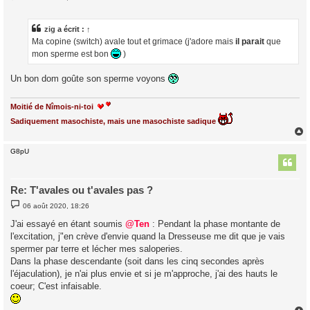
e
s
s
a
zig
a écrit :
↑
g
Ma copine (switch) avale tout et grimace (j'adore mais
il parait
que
e
mon sperme est bon
)
Un bon dom goûte son sperme voyons
Moitié de Nîmois-ni-toi
Sadiquement masochiste, mais une masochiste sadique
G8pU
t
Re: T'avales ou t'avales pas ?
M
06 août 2020, 18:26
e
s
J'ai essayé en étant soumis
@Ten
: Pendant la phase montante de
s
l'excitation, j"en crève d'envie quand la Dresseuse me dit que je vais
a
g
spermer par terre et lécher mes saloperies.
e
Dans la phase descendante (soit dans les cinq secondes après
l'éjaculation), je n'ai plus envie et si je m'approche, j'ai des hauts le
coeur; C'est infaisable.