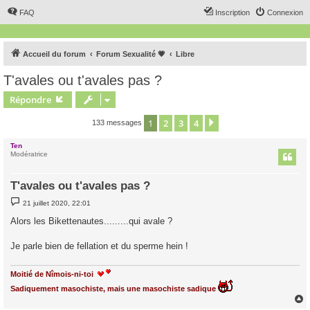
FAQ
Inscription
Connexion
Accueil du forum
Forum Sexualité 💗
Libre
T'avales ou t'avales pas ?
Répondre
1
2
3
4
Suivant
133 messages
Ten
Modératrice
T'avales ou t'avales pas ?
M
21 juillet 2020, 22:01
e
s
Alors les Bikettenautes.........qui avale ?
s
a
g
Je parle bien de fellation et du sperme hein !
e
Moitié de Nîmois-ni-toi
Sadiquement masochiste, mais une masochiste sadique