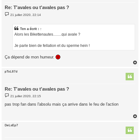
Re: T'avales ou t'avales pas ?
M
21 juillet 2020, 22:14
e
s
s
a
Ten
a écrit :
↑
g
Alors les Bikettenautes.........qui avale ?
e
Je parle bien de fellation et du sperme hein !
Ça dépend de mon humeur.
pToL87d
t
Re: T'avales ou t'avales pas ?
M
21 juillet 2020, 22:15
e
s
pas trop fan dans l'absolu mais ça arrive dans le feu de l'action
s
a
g
e
DeLsEp7
t