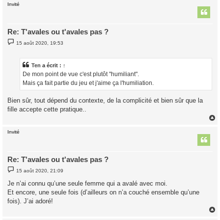
Invité
t
Re: T'avales ou t'avales pas ?
M
15 août 2020, 19:53
e
s
s
a
Ten
a écrit :
↑
g
De mon point de vue c'est plutôt "humiliant".
e
Mais ça fait partie du jeu et j'aime ça l'humiliation.
Bien sûr, tout dépend du contexte, de la complicité et bien sûr que la
fille accepte cette pratique..
Invité
t
Re: T'avales ou t'avales pas ?
M
15 août 2020, 21:09
e
s
Je n’ai connu qu’une seule femme qui a avalé avec moi.
s
Et encore, une seule fois (d’ailleurs on n’a couché ensemble qu’une
a
g
fois). J’ai adoré!
e