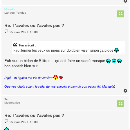
Mikadoc
t
Langue Pendue
Re: T'avales ou t'avales pas ?
M
25 mars 2021, 13:08
e
s
s
a
Ten
a écrit :
↑
g
Faut fermer les yeux ou monsieur doit bien viser, sinon ça pique
e
Euh sur un bidon de 5 litres... ça doit faire un sacré masque
bon appétit bien sur
D'gé... tu égaies ma vie de lumière
Que vos choix soient le reflet de vos espoirs et non de vos peurs (N. Mandela)
Ten
t
Modératrice
Re: T'avales ou t'avales pas ?
M
25 mars 2021, 18:03
e
s