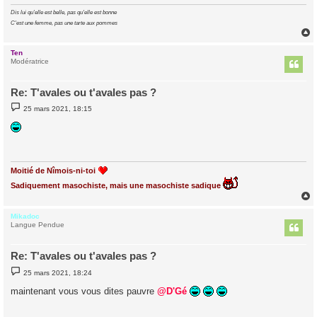
Dis lui qu'elle est belle, pas qu'elle est bonne
C'est une femme, pas une tarte aux pommes
Ten
t
Modératrice
Re: T'avales ou t'avales pas ?
M
25 mars 2021, 18:15
e
s
s
a
g
e
Moitié de Nîmois-ni-toi
Sadiquement masochiste, mais une masochiste sadique
Mikadoc
t
Langue Pendue
Re: T'avales ou t'avales pas ?
M
25 mars 2021, 18:24
e
s
maintenant vous vous dites pauvre
@D'Gé
s
a
g