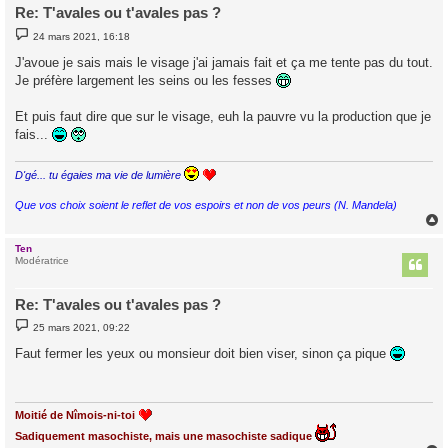
Re: T'avales ou t'avales pas ?
M
24 mars 2021, 16:18
e
s
J'avoue je sais mais le visage j'ai jamais fait et ça me tente pas du tout.
s
Je préfère largement les seins ou les fesses
a
g
e
Et puis faut dire que sur le visage, euh la pauvre vu la production que je
fais...
D'gé... tu égaies ma vie de lumière
Que vos choix soient le reflet de vos espoirs et non de vos peurs (N. Mandela)
Ten
t
Modératrice
Re: T'avales ou t'avales pas ?
M
25 mars 2021, 09:22
e
s
Faut fermer les yeux ou monsieur doit bien viser, sinon ça pique
s
a
g
e
Moitié de Nîmois-ni-toi
Sadiquement masochiste, mais une masochiste sadique