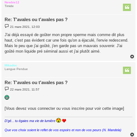
Newbie12
t
Timide
Re: T'avales ou t'avales pas ?
M
21 mars 2021, 12:03
e
s
J'ai déjà essayé de goûter mon propre sperme mais comme dit plus
s
haut, c'est pas évident car une fois qu'on a éjaculé, l'envie redescend.
a
g
Mais le peu que j'ai goûté, j'en garde pas un mauvais souvenir. J'ai
e
goûté mon liquide pré séminal aussi et j'ai plutôt aimé.
Mikadoc
t
Langue Pendue
Re: T'avales ou t'avales pas ?
M
22 mars 2021, 11:57
e
s
s
a
g
[Vous devez vous connecter ou vous inscrire pour voir cette image]
e
D'gé... tu égaies ma vie de lumière
Que vos choix soient le reflet de vos espoirs et non de vos peurs (N. Mandela)