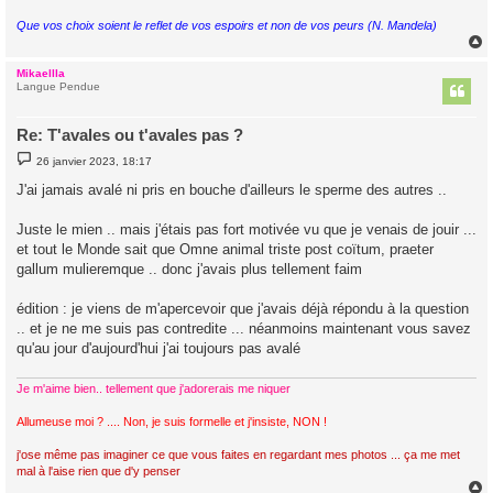
Que vos choix soient le reflet de vos espoirs et non de vos peurs (N. Mandela)
Mikaellla
t
Langue Pendue
Re: T'avales ou t'avales pas ?
M
26 janvier 2023, 18:17
e
s
J'ai jamais avalé ni pris en bouche d'ailleurs le sperme des autres ..
s
a
g
Juste le mien .. mais j'étais pas fort motivée vu que je venais de jouir ...
e
et tout le Monde sait que Omne animal triste post coïtum, praeter
gallum mulieremque .. donc j'avais plus tellement faim
édition : je viens de m'apercevoir que j'avais déjà répondu à la question
.. et je ne me suis pas contredite ... néanmoins maintenant vous savez
qu'au jour d'aujourd'hui j'ai toujours pas avalé
Je m'aime bien.. tellement que j'adorerais me niquer
Allumeuse moi ? .... Non, je suis formelle et j'insiste, NON !
j'ose même pas imaginer ce que vous faites en regardant mes photos ... ça me met
mal à l'aise rien que d'y penser