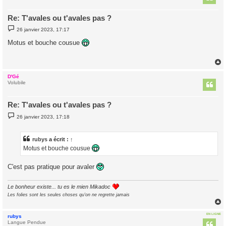
Re: T'avales ou t'avales pas ?
M
26 janvier 2023, 17:17
e
s
Motus et bouche cousue
s
a
g
e
D'Gé
t
Volubile
Re: T'avales ou t'avales pas ?
M
26 janvier 2023, 17:18
e
s
s
a
rubys
a écrit :
↑
g
Motus et bouche cousue
e
C'est pas pratique pour avaler
Le bonheur existe... tu es le mien Mikadoc
Les folies sont les seules choses qu'on ne regrette jamais
EN LIGNE
rubys
t
Langue Pendue