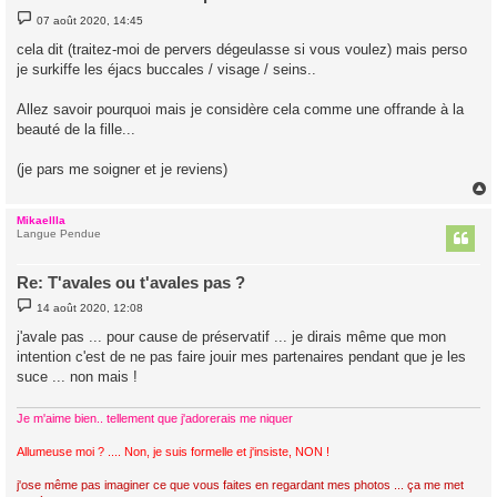
M
07 août 2020, 14:45
e
s
cela dit (traitez-moi de pervers dégeulasse si vous voulez) mais perso
s
je surkiffe les éjacs buccales / visage / seins..
a
g
e
Allez savoir pourquoi mais je considère cela comme une offrande à la
beauté de la fille...
(je pars me soigner et je reviens)
Mikaellla
t
Langue Pendue
Re: T'avales ou t'avales pas ?
M
14 août 2020, 12:08
e
s
j'avale pas ... pour cause de préservatif ... je dirais même que mon
s
intention c'est de ne pas faire jouir mes partenaires pendant que je les
a
g
suce ... non mais !
e
Je m'aime bien.. tellement que j'adorerais me niquer
Allumeuse moi ? .... Non, je suis formelle et j'insiste, NON !
j'ose même pas imaginer ce que vous faites en regardant mes photos ... ça me met