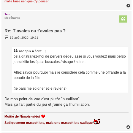
mal à l'aise rien que d'y penser
Ten
t
Modératrice
Re: T'avales ou t'avales pas ?
M
15 août 2020, 19:51
e
s
s
a
asdepik
a écrit :
↑
g
cela dit (traitez-moi de pervers dégeulasse si vous voulez) mais perso
e
je surkiffe les éjacs buccales / visage / seins..
Allez savoir pourquoi mais je considère cela comme une offrande à la
beauté de la fille...
(je pars me soigner et je reviens)
De mon point de vue c'est plutôt "humiliant".
Mais ça fait partie du jeu et j'aime ça l'humiliation.
Moitié de Nîmois-ni-toi
Sadiquement masochiste, mais une masochiste sadique