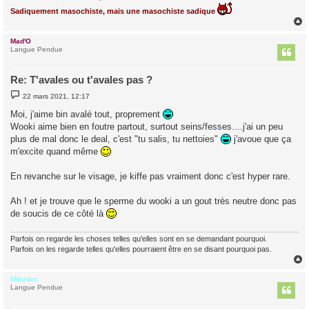
Sadiquement masochiste, mais une masochiste sadique
Mad'O
t
Langue Pendue
Re: T'avales ou t'avales pas ?
M
22 mars 2021, 12:17
e
s
Moi, j'aime bin avalé tout, proprement
s
Wooki aime bien en foutre partout, surtout seins/fesses....j'ai un peu
a
g
plus de mal donc le deal, c'est "tu salis, tu nettoies"
j'avoue que ça
e
m'excite quand même
En revanche sur le visage, je kiffe pas vraiment donc c'est hyper rare.
Ah ! et je trouve que le sperme du wooki a un gout très neutre donc pas
de soucis de ce côté là
Parfois on regarde les choses telles qu'elles sont en se demandant pourquoi.
Parfois on les regarde telles qu'elles pourraient être en se disant pourquoi pas.
Mikadoc
t
Langue Pendue