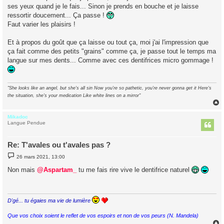
ses yeux quand je le fais... Sinon je prends en bouche et je laisse
ressortir doucement... Ça passe !
Faut varier les plaisirs !
Et à propos du goût que ça laisse ou tout ça, moi j'ai l'impression que
ça fait comme des petits "grains" comme ça, je passe tout le temps ma
langue sur mes dents... Comme avec ces dentifrices micro gommage !
"She looks like an angel, but she's all sin Now you're so pathetic, you're never gonna get it Here's
the situation, she's your medication Like white lines on a mirror"
Mikadoc
t
Langue Pendue
Re: T'avales ou t'avales pas ?
M
26 mars 2021, 13:00
e
s
Non mais
@Aspartam_
tu me fais rire vive le dentifrice naturel
s
a
g
e
D'gé... tu égaies ma vie de lumière
Que vos choix soient le reflet de vos espoirs et non de vos peurs (N. Mandela)