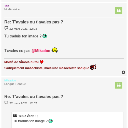
Ten
t
Modératrice
Re: T'avales ou t'avales pas ?
M
22 mars 2021, 12:03
e
s
Tu traduis ton image ?
s
a
g
e
T'avales ou pas
@Mikadoc
Moitié de Nîmois-ni-toi
Sadiquement masochiste, mais une masochiste sadique
Mikadoc
t
Langue Pendue
Re: T'avales ou t'avales pas ?
M
22 mars 2021, 12:07
e
s
s
a
Ten
a écrit :
↑
g
Tu traduis ton image ?
e