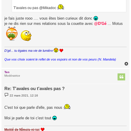
T'avales ou pas @Mikadoc
je fais juste rooo .... vous êtes bien curieux dit donc
je ne dis rien sur mes relations sous la couette avec
@D'Gé
... Motus
D'gé... tu égaies ma vie de lumière
Que vos choix soient le reflet de vos espoirs et non de vos peurs (N. Mandela)
Ten
t
Modératrice
Re: T'avales ou t'avales pas ?
M
22 mars 2021, 12:16
e
s
s
C'est toi que parle d'elle, pas nous
a
g
e
Moi je parle de toi c'est tout
Moitié de Nîmois-ni-toi