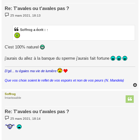
Re: T'avales ou t'avales pas ?
M
25 mars 2021, 18:13
e
s
s
a
Soffrog
a écrit :
↑
g
e
C'est 100% naturel
j'aurais du allez à la banque du sperme j'aurais fait fortune
D'gé... tu égaies ma vie de lumière
Que vos choix soient le reflet de vos espoirs et non de vos peurs (N. Mandela)
Soffrog
t
Intarissable
Re: T'avales ou t'avales pas ?
M
25 mars 2021, 18:14
e
s
s
a
g
e