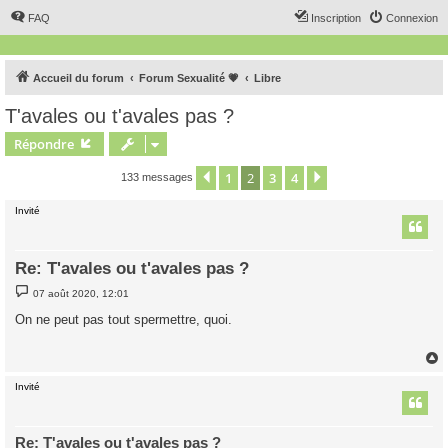
FAQ
Inscription
Connexion
Accueil du forum
Forum Sexualité 💗
Libre
T'avales ou t'avales pas ?
Répondre
1
2
3
4
Précédent
Suivant
133 messages
Invité
Re: T'avales ou t'avales pas ?
M
07 août 2020, 12:01
e
s
On ne peut pas tout spermettre, quoi.
s
a
g
e
Invité
t
Re: T'avales ou t'avales pas ?