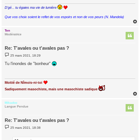
e
D'gé... tu égaies ma vie de lumière
Que vos choix soient le reflet de vos espoirs et non de vos peurs (N. Mandela)
Ten
t
Modératrice
Re: T'avales ou t'avales pas ?
M
25 mars 2021, 18:29
e
s
Tu l'inondes de "bonheur"
s
a
g
e
Moitié de Nîmois-ni-toi
Sadiquement masochiste, mais une masochiste sadique
Mikadoc
t
Langue Pendue
Re: T'avales ou t'avales pas ?
M
25 mars 2021, 18:38
e
s
s