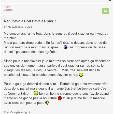
Plum
t
Emérite
Re: T'avales ou t'avales pas ?
M
02 avril 2021, 10:26
e
s
Me concernant j'aime tout, dans le sens ou il peut cracher ou il veut ça
s
me plaît.
a
g
Mis à part lors d'une sodo... En fait qu'il crache dedans dans le feu de
e
l'action m'excite à mort mais le après ...
t'as l'impression de pisser
du cul s'paaaaaas des plus agréable ...
Sinon pour le fait d'avaler je le fais très souvent bon après ça dépend de
ses envies du moment aussi parfois il veut cracher sur les seins, le
visage, les fesses, le dos, le ventre ... Mais très souvent dans la
bouche oui, j'ouvre la bouche avant d'avaler et hop
Pour le gout ça dépend de son alim... Parfois le gout est vraiment très
doux donc parfait mais quand il a mangé épicé et bu trop de café c'est
... Comment dire ...
bon en bonne chienne que je suis j'avale quand
même on ne gâche pas la nourriture
et au pire me fait un masque
avec c'est bon pour la peau
There's a place I go to