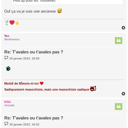
Petit up pour les "nouvelles"
e
Ouf ça va je suis une ancienne
Ten
t
Modératrice
Re: T'avales ou t'avales pas ?
M
26 janvier 2023, 16:50
e
s
s
a
g
e
Moitié de Nîmois-ni-toi
Sadiquement masochiste, mais une masochiste sadique
D'Gé
t
Volubile
Re: T'avales ou t'avales pas ?
M
26 janvier 2023, 16:52
e