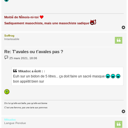
s
a
g
e
Moitié de Nîmois-ni-toi
Sadiquement masochiste, mais une masochiste sadique
Soffrog
t
Intarissable
Re: T'avales ou t'avales pas ?
M
25 mars 2021, 18:06
e
s
s
a
Mikadoc
a écrit :
↑
g
Euh sur un bidon de 5 litres... ça doit faire un sacré masque
e
bon appétit bien sur
Dis lui qu'elle est belle, pas qu'elle est bonne
C'est une femme, pas une tarte aux pommes
Mikadoc
t
Langue Pendue