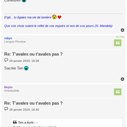
Curieuses
s
a
g
e
D'gé... tu égaies ma vie de lumière
Que vos choix soient le reflet de vos espoirs et non de vos peurs (N. Mandela)
EN LIGNE
rubys
t
Langue Pendue
Re: T'avales ou t'avales pas ?
M
26 janvier 2023, 16:39
e
s
Sacrée Ten
s
a
g
e
Mojito
t
Intarissable
Re: T'avales ou t'avales pas ?
M
26 janvier 2023, 16:40
e
s
s
a
Ten
a écrit :
↑
g