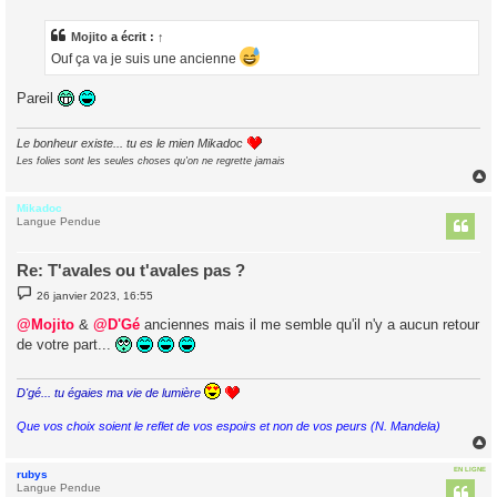
s
s
a
Mojito
a écrit :
↑
g
Ouf ça va je suis une ancienne
e
Pareil
Le bonheur existe... tu es le mien Mikadoc
Les folies sont les seules choses qu'on ne regrette jamais
Mikadoc
t
Langue Pendue
Re: T'avales ou t'avales pas ?
M
26 janvier 2023, 16:55
e
s
@Mojito
&
@D'Gé
anciennes mais il me semble qu'il n'y a aucun retour
s
de votre part...
a
g
e
D'gé... tu égaies ma vie de lumière
Que vos choix soient le reflet de vos espoirs et non de vos peurs (N. Mandela)
EN LIGNE
rubys
t
Langue Pendue