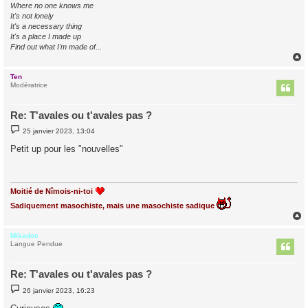
Where no one knows me
It's not lonely
It's a necessary thing
It's a place I made up
Find out what I'm made of...
Ten
t
Modératrice
Re: T'avales ou t'avales pas ?
M
25 janvier 2023, 13:04
e
s
Petit up pour les "nouvelles"
s
a
g
e
Moitié de Nîmois-ni-toi
Sadiquement masochiste, mais une masochiste sadique
Mikadoc
t
Langue Pendue
Re: T'avales ou t'avales pas ?
M
26 janvier 2023, 16:23
e
s