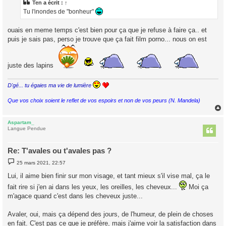
a
Ten
a écrit :
↑
g
Tu l'inondes de "bonheur"
e
ouais en meme temps c'est bien pour ça que je refuse à faire ça.. et
puis je sais pas, perso je trouve que ça fait film porno... nous on est
juste des lapins
D'gé... tu égaies ma vie de lumière
Que vos choix soient le reflet de vos espoirs et non de vos peurs (N. Mandela)
Aspartam_
t
Langue Pendue
Re: T'avales ou t'avales pas ?
M
25 mars 2021, 22:57
e
s
Lui, il aime bien finir sur mon visage, et tant mieux s'il vise mal, ça le
s
a
fait rire si j'en ai dans les yeux, les oreilles, les cheveux...
Moi ça
g
m'agace quand c'est dans les cheveux juste...
e
Avaler, oui, mais ça dépend des jours, de l'humeur, de plein de choses
en fait. C'est pas ce que je préfère, mais j'aime voir la satisfaction dans