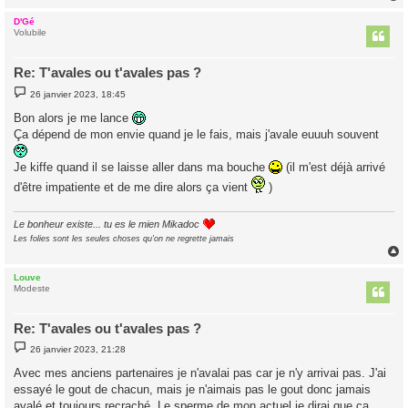
D'Gé
t
Volubile
Re: T'avales ou t'avales pas ?
M
26 janvier 2023, 18:45
e
s
Bon alors je me lance
s
Ça dépend de mon envie quand je le fais, mais j'avale euuuh souvent
a
g
e
Je kiffe quand il se laisse aller dans ma bouche
(il m'est déjà arrivé
d'être impatiente et de me dire alors ça vient
)
Le bonheur existe... tu es le mien Mikadoc
Les folies sont les seules choses qu'on ne regrette jamais
Louve
t
Modeste
Re: T'avales ou t'avales pas ?
M
26 janvier 2023, 21:28
e
s
Avec mes anciens partenaires je n'avalai pas car je n'y arrivai pas. J'ai
s
essayé le gout de chacun, mais je n'aimais pas le gout donc jamais
a
g
avalé et toujours recraché. Le sperme de mon actuel je dirai que ça