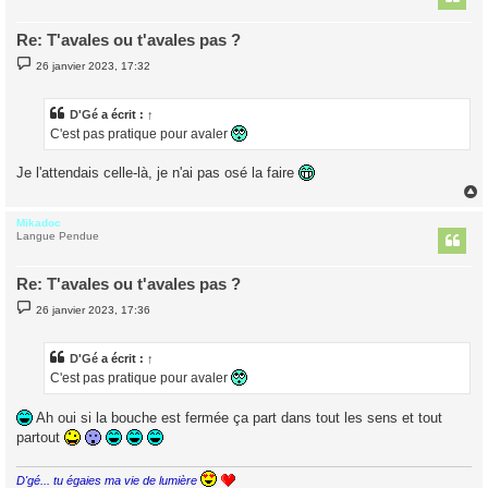
Re: T'avales ou t'avales pas ?
M
26 janvier 2023, 17:32
e
s
s
a
D'Gé
a écrit :
↑
g
C'est pas pratique pour avaler
e
Je l'attendais celle-là, je n'ai pas osé la faire
Mikadoc
t
Langue Pendue
Re: T'avales ou t'avales pas ?
M
26 janvier 2023, 17:36
e
s
s
a
D'Gé
a écrit :
↑
g
C'est pas pratique pour avaler
e
Ah oui si la bouche est fermée ça part dans tout les sens et tout
partout
D'gé... tu égaies ma vie de lumière