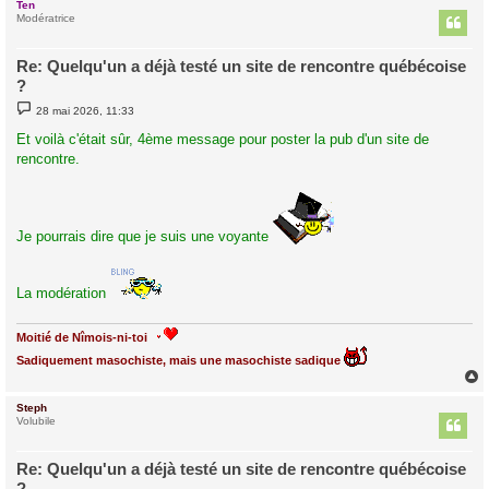
Ten
t
Modératrice
Re: Quelqu'un a déjà testé un site de rencontre québécoise
?
M
28 mai 2026, 11:33
e
s
Et voilà c'était sûr, 4ème message pour poster la pub d'un site de
s
rencontre.
a
g
e
Je pourrais dire que je suis une voyante
La modération
Moitié de Nîmois-ni-toi
Sadiquement masochiste, mais une masochiste sadique
Steph
t
Volubile
Re: Quelqu'un a déjà testé un site de rencontre québécoise
?