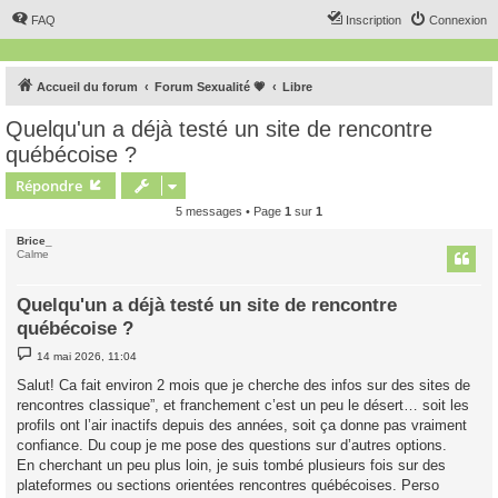
FAQ
Inscription
Connexion
Accueil du forum
Forum Sexualité 💗
Libre
Quelqu'un a déjà testé un site de rencontre
québécoise ?
Répondre
5 messages • Page
1
sur
1
Brice_
Calme
Quelqu'un a déjà testé un site de rencontre
québécoise ?
M
14 mai 2026, 11:04
e
s
Salut! Ca fait environ 2 mois que je cherche des infos sur des sites de
s
rencontres classique”, et franchement c’est un peu le désert… soit les
a
g
profils ont l’air inactifs depuis des années, soit ça donne pas vraiment
e
confiance. Du coup je me pose des questions sur d’autres options.
En cherchant un peu plus loin, je suis tombé plusieurs fois sur des
plateformes ou sections orientées rencontres québécoises. Perso