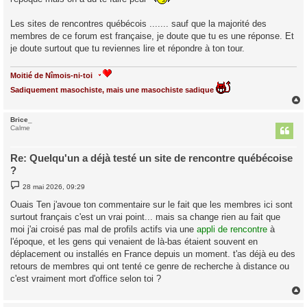
e
Les sites de rencontres québécois ....... sauf que la majorité des
membres de ce forum est française, je doute que tu es une réponse. Et
je doute surtout que tu reviennes lire et répondre à ton tour.
Moitié de Nîmois-ni-toi
Sadiquement masochiste, mais une masochiste sadique
Brice_
t
Calme
Re: Quelqu'un a déjà testé un site de rencontre québécoise
?
M
28 mai 2026, 09:29
e
s
Ouais Ten j'avoue ton commentaire sur le fait que les membres ici sont
s
surtout français c'est un vrai point... mais sa change rien au fait que
a
g
moi j'ai croisé pas mal de profils actifs via une
appli de rencontre
à
e
l'époque, et les gens qui venaient de là-bas étaient souvent en
déplacement ou installés en France depuis un moment. t'as déjà eu des
retours de membres qui ont tenté ce genre de recherche à distance ou
c'est vraiment mort d'office selon toi ?