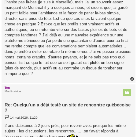
j’habite pas là-bas (je suis à Marseille), mais j’ai un souvenir assez
marquant de Montréal il y a quelques années, et disons que j’ai gardé
un petit faible pour l’ambiance et la façon de parler là-bas simple,
directe, sans prise de tête. Est-ce que ces sites-là valent quelque
chose en pratique ? Est-ce que les profils sont vraiment actifs et
authentiques, ou on retombe vite sur des bases pleines de bots et de
comptes fantômes ? J’ai déjà eu une mauvaise expérience sur une
plateforme sérieuse où j’ai perdu une quarantaine d’euros pour au final
me rendre compte que les conversations semblaient automatisées…
donc je préfère éviter de refaire la même erreur. J’ai vu passer plusieurs
noms, certains gratuits, d’autres payants, et je ne sais pas trop quoi
penser. Est-ce que le fait que ce soit gratuit est plutôt un bon signe
(plus de monde, plus actif) ou au contraire un risque de tomber sur
n’importe quoi ?
Ten
t
Modératrice
Re: Quelqu'un a déjà testé un site de rencontre québécoise
?
M
14 mai 2026, 11:20
e
s
2 ans d'absence à 2 jours près, pour revenir avec presque les même
s
sujets : les discussions, les rencontres........on t'avait répondu à
a
g
l'époque mais on a dû te faire peur