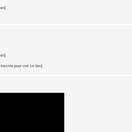
ien]
ien]
nscrire pour voir ce lien]