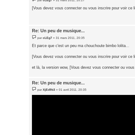
par
cLEg7
»
31 mars 2011, 20:27
e
s
[Vous devez vous connecter ou vous inscrire pour voir ce l
s
a
g
e
Re: Un peu de musique...
M
par
cLEg7
»
31 mars 2011, 20:35
e
s
Et parce que c'est un peu ma chouchoute bimbo lolita...
s
a
g
[Vous devez vous connecter ou vous inscrire pour voir ce l
e
et là, la version wow, [Vous devez vous connecter ou vous i
Re: Un peu de musique...
M
par
XjEd9b3
»
01 avril 2011, 20:35
e
s
s
a
g
e