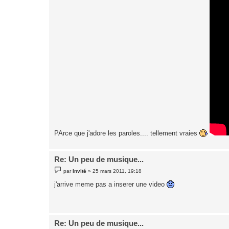
PArce que j'adore les paroles.... tellement vraies
Re: Un peu de musique...
M
par
Invité
»
25 mars 2011, 19:18
e
s
j'arrive meme pas a inserer une video
s
a
g
e
Re: Un peu de musique...