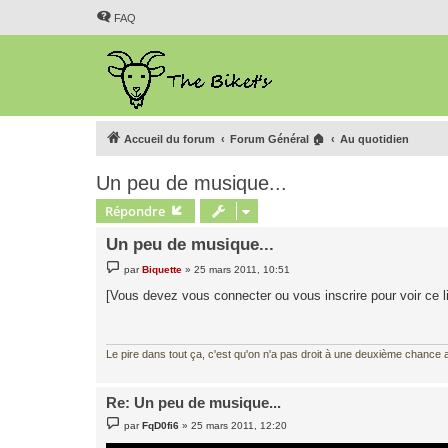
FAQ
Accueil du forum
Forum Général 🏠
Au quotidien
Un peu de musique...
Répondre
Un peu de musique...
M
par
Biquette
»
25 mars 2011, 10:51
e
s
[Vous devez vous connecter ou vous inscrire pour voir ce l
s
a
g
e
Le pire dans tout ça, c'est qu'on n'a pas droit à une deuxième chance al
Re: Un peu de musique...
M
par
FqD0fi6
»
25 mars 2011, 12:20
e
s