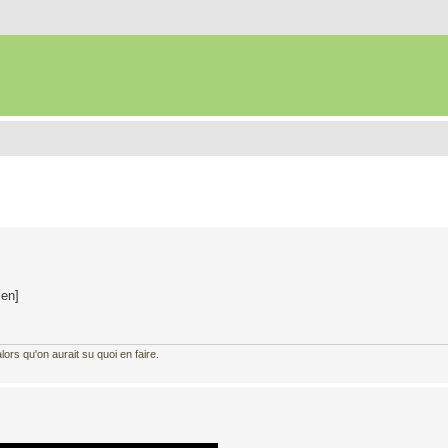
ien]
ors qu'on aurait su quoi en faire.