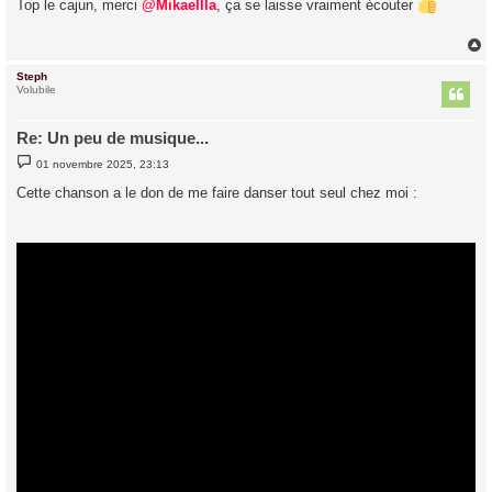
Top le cajun, merci
@Mikaellla
, ça se laisse vraiment écouter
s
a
g
e
Steph
t
Volubile
Re: Un peu de musique...
M
01 novembre 2025, 23:13
e
s
Cette chanson a le don de me faire danser tout seul chez moi :
s
a
g
e