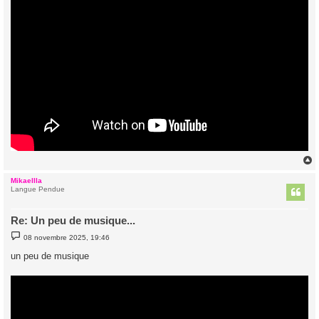
Mikaellla
t
Langue Pendue
Re: Un peu de musique...
M
08 novembre 2025, 19:46
e
s
un peu de musique
s
a
g
e