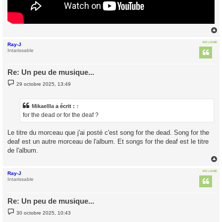
EN LIGNE
Ray-J
t
Intarissable
Re: Un peu de musique...
M
29 octobre 2025, 13:49
e
s
s
a
Mikaellla
a écrit :
↑
g
for the dead or for the deaf ?
e
Le titre du morceau que j'ai posté c'est song for the dead. Song for the
deaf est un autre morceau de l'album. Et songs for the deaf est le titre
de l'album.
EN LIGNE
Ray-J
t
Intarissable
Re: Un peu de musique...
M
30 octobre 2025, 10:43
e