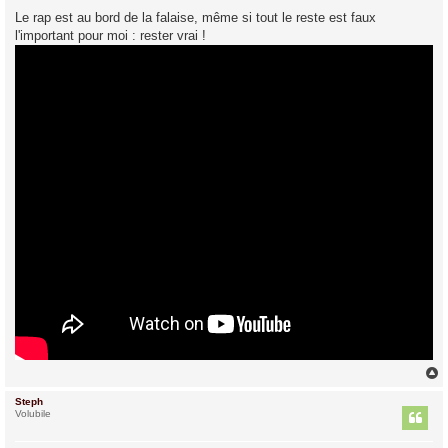
s
Le rap est au bord de la falaise, même si tout le reste est faux
s
l'important pour moi : rester vrai !
a
g
e
Steph
t
Volubile