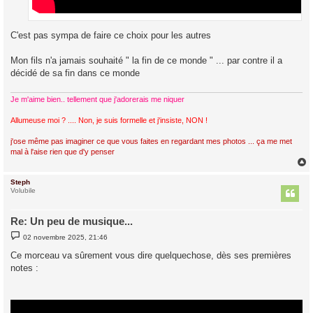
C'est pas sympa de faire ce choix pour les autres
Mon fils n'a jamais souhaité " la fin de ce monde " ... par contre il a
décidé de sa fin dans ce monde
Je m'aime bien.. tellement que j'adorerais me niquer
Allumeuse moi ? .... Non, je suis formelle et j'insiste, NON !
j'ose même pas imaginer ce que vous faites en regardant mes photos ... ça me met
mal à l'aise rien que d'y penser
Steph
t
Volubile
Re: Un peu de musique...
M
02 novembre 2025, 21:46
e
s
Ce morceau va sûrement vous dire quelquechose, dès ses premières
s
notes :
a
g
e