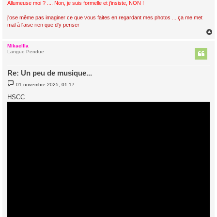
Allumeuse moi ? .... Non, je suis formelle et j'insiste, NON !
j'ose même pas imaginer ce que vous faites en regardant mes photos ... ça me met
mal à l'aise rien que d'y penser
Mikaellla
t
Langue Pendue
Re: Un peu de musique...
M
01 novembre 2025, 01:17
e
s
HSCC
s
a
g
e