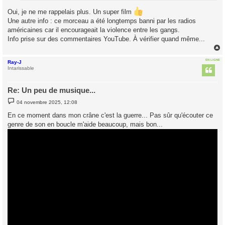
Oui, je ne me rappelais plus. Un super film
Une autre info : ce morceau a été longtemps banni par les radios
américaines car il encourageait la violence entre les gangs.
Info prise sur des commentaires YouTube. À vérifier quand même...
EN LIGNE
Ray-J
t
Intarissable
Re: Un peu de musique...
M
04 novembre 2025, 12:08
e
s
En ce moment dans mon crâne c'est la guerre... Pas sûr qu'écouter ce
s
genre de son en boucle m'aide beaucoup, mais bon...
a
g
e