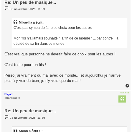
Re: Un peu de musique...
M
03 novembre 2025, 11:29
e
s
s
a
Mikaellla
a écrit :
↑
g
C'est pas sympa de faire ce choix pour les autres
e
Mon fils n'a jamais souhaité " la fin de ce monde " ... par contre il a
décidé de sa fin dans ce monde
C'est vrai que personne ne devrait faire ce choix pour les autres !
C'est triste pour ton fils !
Perso j'ai vraiment du mal avec ce monde... et aujourd'hui je n'arrive
plus à y voir du bien, je n'y vois que du mal !
EN LIGNE
Ray-J
t
Intarissable
Re: Un peu de musique...
M
03 novembre 2025, 11:36
e
s
s
a
Steph
a écrit :
↑