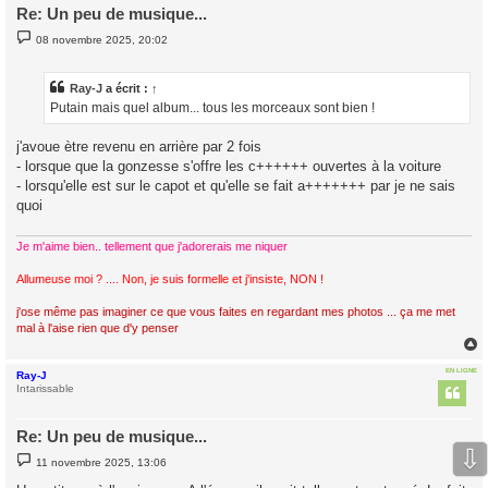
Re: Un peu de musique...
M
08 novembre 2025, 20:02
e
s
s
a
Ray-J
a écrit :
↑
g
Putain mais quel album... tous les morceaux sont bien !
e
j'avoue ètre revenu en arrière par 2 fois
- lorsque que la gonzesse s'offre les c++++++ ouvertes à la voiture
- lorsqu'elle est sur le capot et qu'elle se fait a+++++++ par je ne sais
quoi
Je m'aime bien.. tellement que j'adorerais me niquer
Allumeuse moi ? .... Non, je suis formelle et j'insiste, NON !
j'ose même pas imaginer ce que vous faites en regardant mes photos ... ça me met
mal à l'aise rien que d'y penser
EN LIGNE
Ray-J
t
Intarissable
Re: Un peu de musique...
⇩
M
11 novembre 2025, 13:06
e
s