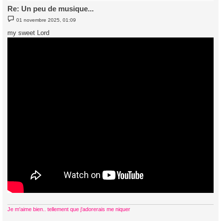
Re: Un peu de musique...
M
01 novembre 2025, 01:09
e
s
my sweet Lord
s
a
g
e
Je m'aime bien.. tellement que j'adorerais me niquer