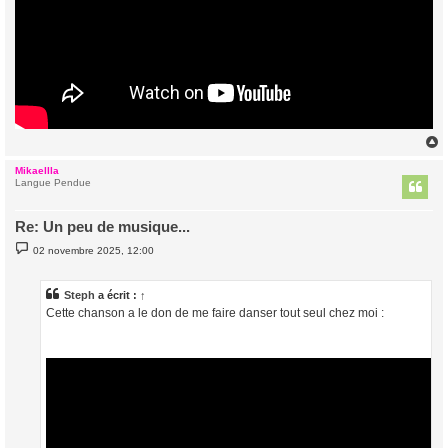
Mikaellla
t
Langue Pendue
Re: Un peu de musique...
M
02 novembre 2025, 12:00
e
s
s
a
Steph
a écrit :
↑
g
Cette chanson a le don de me faire danser tout seul chez moi :
e