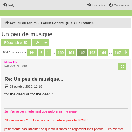
FAQ
Inscription
Connexion
Accueil du forum
Forum Général 🏠
Au quotidien
Un peu de musique...
Répondre
1
160
161
162
163
164
167
Page
162
Précédent
sur
167
6647 messages
…
…
Mikaellla
Langue Pendue
Re: Un peu de musique...
M
28 octobre 2025, 12:19
e
s
for the dead or for the deaf ?
s
a
g
e
Je m'aime bien.. tellement que j'adorerais me niquer
Allumeuse moi ? .... Non, je suis formelle et j'insiste, NON !
j'ose même pas imaginer ce que vous faites en regardant mes photos ... ça me met