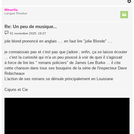
Mikaellla
t
Langue Pendue
Re: Un peu de musique...
M
01 novembre 2025, 19:27
e
s
jole blond prononcé en anglais .... en faut lire "jolie Blonde" ....
s
a
g
je connaissais pas et c'est pas que j'adore ; enfin, ça se laisse écouter
e
... c'est la curiosité qui m'a un peu poussé à voir de quoi il s'agissait
à force de lire les " romans policiers" de James Lee Burke ... il cite
cette chanson dans tous ses bouquins de la série de l'inspecteur Dave
Robicheaux
L'action de ses romans se déroule principalement en Louisiane
Cajuns et Cie