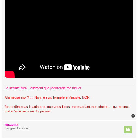
Je m'aime bien.. tellement que j'adorerais me niquer
Allumeuse moi ? .... Non, je suis formelle et j'insiste, NON !
j'ose même pas imaginer ce que vous faites en regardant mes photos ... ça me met
mal à l'aise rien que d'y penser
Mikaellla
t
Langue Pendue