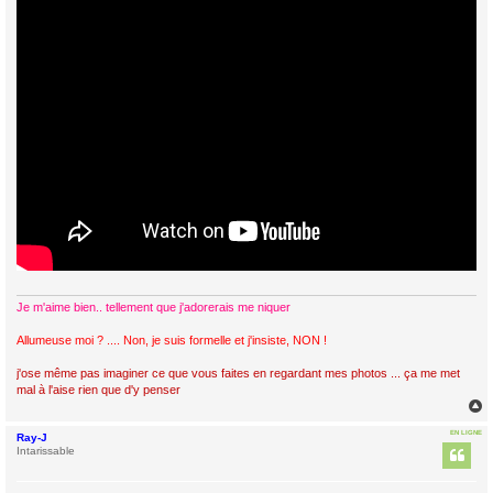
Je m'aime bien.. tellement que j'adorerais me niquer
Allumeuse moi ? .... Non, je suis formelle et j'insiste, NON !
j'ose même pas imaginer ce que vous faites en regardant mes photos ... ça me met
mal à l'aise rien que d'y penser
EN LIGNE
Ray-J
t
Intarissable