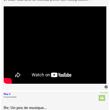
EN LIGNE
Ray-J
t
Intarissable
Re: Un peu de musique...