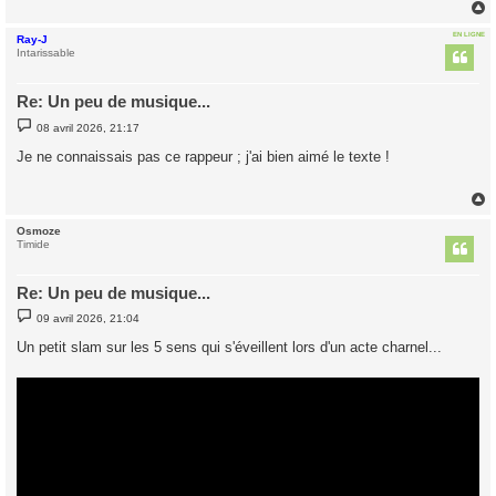
EN LIGNE
Ray-J
t
Intarissable
Re: Un peu de musique...
M
08 avril 2026, 21:17
e
s
Je ne connaissais pas ce rappeur ; j'ai bien aimé le texte !
s
a
g
e
Osmoze
t
Timide
Re: Un peu de musique...
M
09 avril 2026, 21:04
e
s
Un petit slam sur les 5 sens qui s'éveillent lors d'un acte charnel...
s
a
g
e