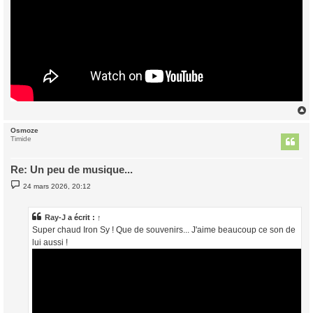
Osmoze
t
Timide
Re: Un peu de musique...
M
24 mars 2026, 20:12
e
s
s
a
Ray-J
a écrit :
↑
g
Super chaud Iron Sy ! Que de souvenirs... J'aime beaucoup ce son de
e
lui aussi !