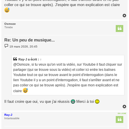
coller ce qui se trouve après). J'espère que mon explication est claire
Osmoze
t
Timide
Re: Un peu de musique...
M
19 mars 2026, 20:45
e
s
s
a
Ray-J
a écrit :
↑
g
@Osmoze, si tu veux qu'on voit la vidéo, sur Youtube il faut cliquer sur
e
partager (qui se trouve sous la vidéo) et coller ici entre les balises
Youtube tout ce qui se trouve avant le point d'interrogation (dans le
lien Youtube il y a un point d'interrogation, il faut s'arrêter avant et ne
pas coller ce qui se trouve après). J'espère que mon explication est
claire
Il faut croire que oui, vu que j'ai réussis
Merci à toi
EN LIGNE
Ray-J
t
Intarissable