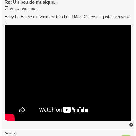
Re: Un peu de musique...
M
21 mars 2026, 06:53
e
s
Harry La Hache est vraiment très bon ! Mais Casey est juste incroyable
s
!
a
g
e
Osmoze