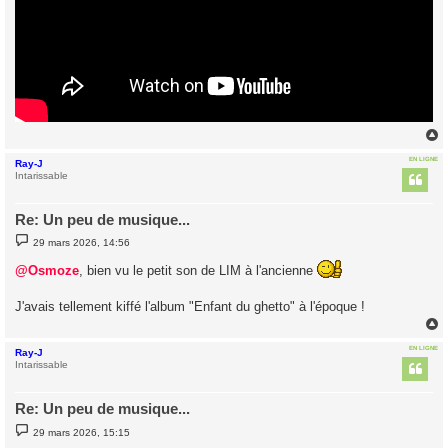
EN LIGNE
Ray-J
t
Intarissable
Re: Un peu de musique...
M
29 mars 2026, 14:56
e
s
@Osmoze
, bien vu le petit son de LIM à l'ancienne
s
a
g
J'avais tellement kiffé l'album "Enfant du ghetto" à l'époque !
e
EN LIGNE
Ray-J
t
Intarissable
Re: Un peu de musique...
M
29 mars 2026, 15:15
e