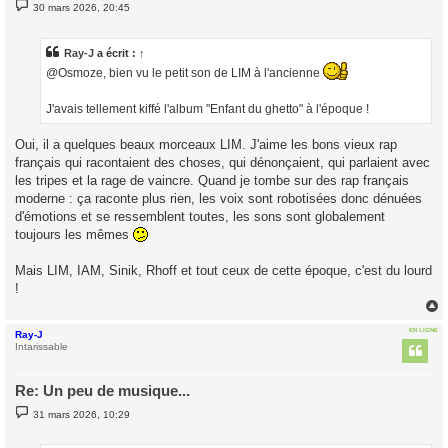
M
30 mars 2026, 20:45
e
s
s
a
Ray-J
a écrit :
↑
g
@Osmoze, bien vu le petit son de LIM à l'ancienne
e
J'avais tellement kiffé l'album "Enfant du ghetto" à l'époque !
Oui, il a quelques beaux morceaux LIM. J'aime les bons vieux rap
français qui racontaient des choses, qui dénonçaient, qui parlaient avec
les tripes et la rage de vaincre. Quand je tombe sur des rap français
moderne : ça raconte plus rien, les voix sont robotisées donc dénuées
d'émotions et se ressemblent toutes, les sons sont globalement
toujours les mêmes
Mais LIM, IAM, Sinik, Rhoff et tout ceux de cette époque, c'est du lourd
!
EN LIGNE
Ray-J
t
Intarissable
Re: Un peu de musique...
M
31 mars 2026, 10:29
e
s
s