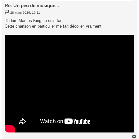
Re: Un peu de musique...
M
28 mars 2026, 10:11
e
s
J'adore Marcus King, je suis fan.
s
Cette chanson en particulier me fait décoller, vraiment.
a
g
e