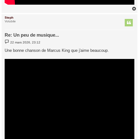
Steph
t
Volubile
Re: Un peu de musique...
M
22 mars 2026, 23:12
e
s
Une bonne chanson de Marcus King que j'aime beaucoup.
s
a
g
e