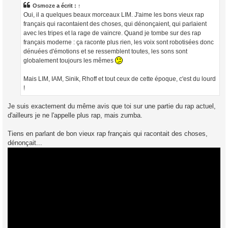
a
Osmoze
a écrit :
↑
g
Oui, il a quelques beaux morceaux LIM. J'aime les bons vieux rap
e
français qui racontaient des choses, qui dénonçaient, qui parlaient
avec les tripes et la rage de vaincre. Quand je tombe sur des rap
français moderne : ça raconte plus rien, les voix sont robotisées donc
dénuées d'émotions et se ressemblent toutes, les sons sont
globalement toujours les mêmes
Mais LIM, IAM, Sinik, Rhoff et tout ceux de cette époque, c'est du lourd
!
Je suis exactement du même avis que toi sur une partie du rap actuel,
d'ailleurs je ne l'appelle plus rap, mais zumba.
Tiens en parlant de bon vieux rap français qui racontait des choses,
dénonçait...