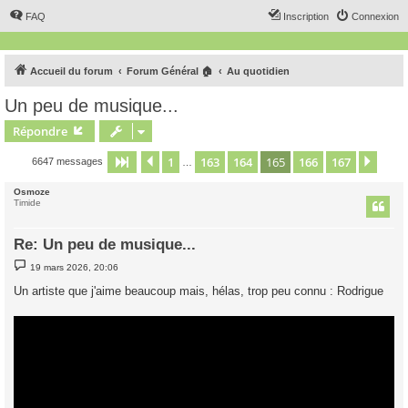
FAQ
Inscription
Connexion
Accueil du forum
Forum Général 🏠
Au quotidien
Un peu de musique...
Répondre
1
163
164
165
166
167
Page
165
Précédent
sur
167
Suiv
6647 messages
…
Osmoze
Timide
Re: Un peu de musique...
M
19 mars 2026, 20:06
e
s
Un artiste que j'aime beaucoup mais, hélas, trop peu connu : Rodrigue
s
a
g
e