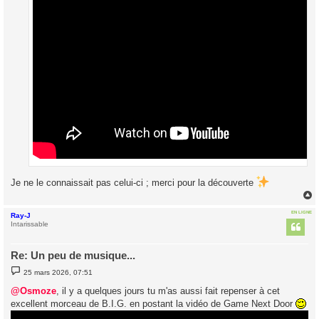
Je ne le connaissait pas celui-ci ; merci pour la découverte
EN LIGNE
Ray-J
t
Intarissable
Re: Un peu de musique...
M
25 mars 2026, 07:51
e
s
@Osmoze
, il y a quelques jours tu m'as aussi fait repenser à cet
s
excellent morceau de B.I.G. en postant la vidéo de Game Next Door
a
g