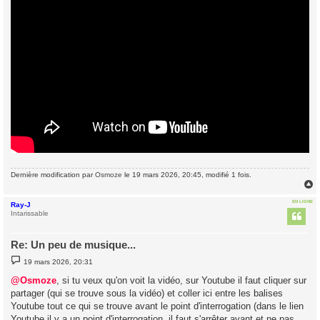
Dernière modification par
Osmoze
le 19 mars 2026, 20:45, modifié 1 fois.
EN LIGNE
Ray-J
t
Intarissable
Re: Un peu de musique...
M
19 mars 2026, 20:31
e
s
@Osmoze
, si tu veux qu'on voit la vidéo, sur Youtube il faut cliquer sur
s
partager (qui se trouve sous la vidéo) et coller ici entre les balises
a
g
Youtube tout ce qui se trouve avant le point d'interrogation (dans le lien
e
Youtube il y a un point d'interrogation, il faut s'arrêter avant et ne pas