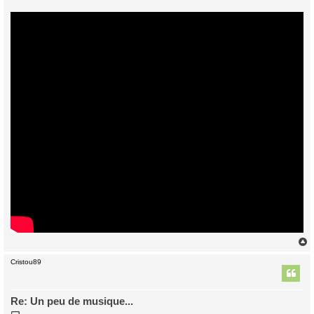
Cristou89
t
Re: Un peu de musique...
M