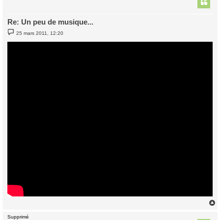
t
Re: Un peu de musique...
M
25 mars 2011, 12:20
e
s
s
a
g
e
Supprimé