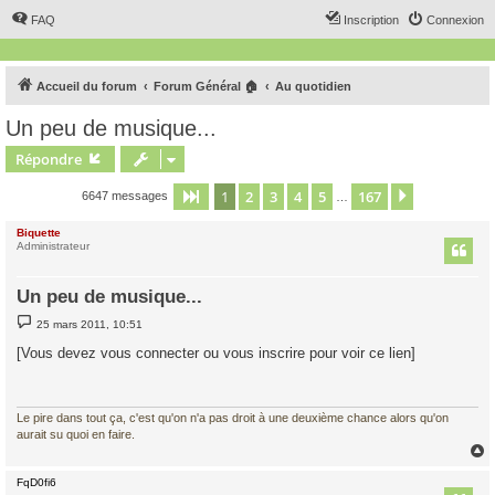
FAQ
Inscription
Connexion
Accueil du forum
Forum Général 🏠
Au quotidien
Un peu de musique...
Répondre
1
2
3
4
5
167
Page
1
sur
167
Suivant
6647 messages
…
Biquette
Administrateur
Un peu de musique...
M
25 mars 2011, 10:51
e
s
[Vous devez vous connecter ou vous inscrire pour voir ce lien]
s
a
g
e
Le pire dans tout ça, c'est qu'on n'a pas droit à une deuxième chance alors qu'on
aurait su quoi en faire.
FqD0fi6