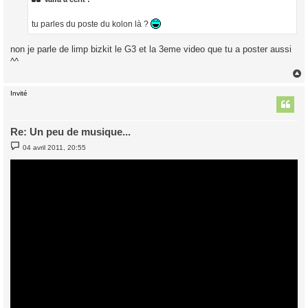
g
e
tu parles du poste du kolon là ?
non je parle de limp bizkit le G3 et la 3eme video que tu a poster aussi
^^
Invité
t
Re: Un peu de musique...
M
04 avril 2011, 20:55
e
s
s
a
g
e