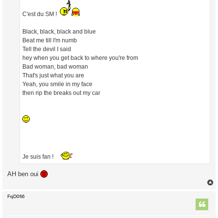
g
e
C'est du SM !
Black, black, black and blue
Beat me till I'm numb
Tell the devil I said
hey when you get back to where you're from
Bad woman, bad woman
That's just what you are
Yeah, you smile in my face
then rip the breaks out my car
Je suis fan !
AH ben oui
FqD0fi6
t