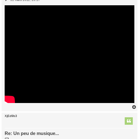
e
s
s
a
g
e
XjEd9b3
t
Re: Un peu de musique...
M