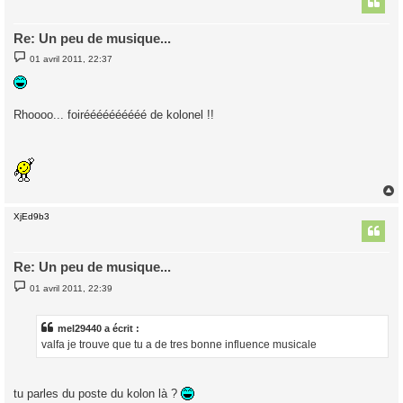
Re: Un peu de musique...
M
01 avril 2011, 22:37
e
s
s
a
g
Rhoooo... foiréééééééééé de kolonel !!
e
XjEd9b3
t
Re: Un peu de musique...
M
01 avril 2011, 22:39
e
s
s
a
mel29440 a écrit :
g
valfa je trouve que tu a de tres bonne influence musicale
e
tu parles du poste du kolon là ?