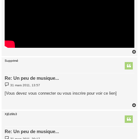
Supprimé
t
Re: Un peu de musique...
M
31 mars 2011, 13:57
e
s
[Vous devez vous connecter ou vous inscrire pour voir ce lien]
s
a
g
e
XjEd9b3
t
Re: Un peu de musique...
M
31 mars 2011, 20:17