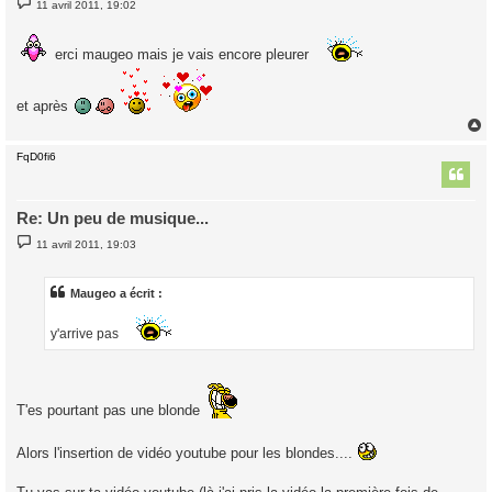
11 avril 2011, 19:02
e
s
s
a
erci maugeo mais je vais encore pleurer
g
e
et après
FqD0fi6
t
Re: Un peu de musique...
M
11 avril 2011, 19:03
e
s
s
a
Maugeo a écrit :
g
e
y'arrive pas
T'es pourtant pas une blonde
Alors l'insertion de vidéo youtube pour les blondes....