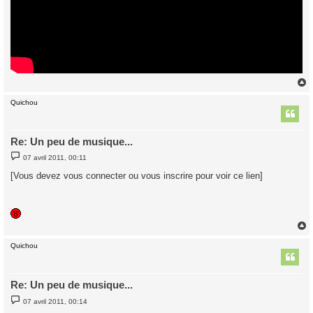
Quichou
t
Re: Un peu de musique...
M
07 avril 2011, 00:11
e
s
[Vous devez vous connecter ou vous inscrire pour voir ce lien]
s
a
g
e
Quichou
t
Re: Un peu de musique...
M
07 avril 2011, 00:14
e