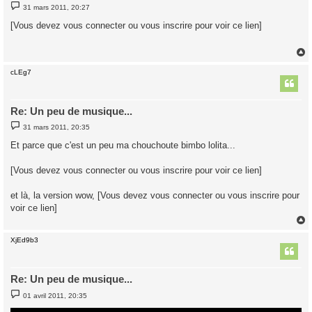
M
31 mars 2011, 20:27
e
s
[Vous devez vous connecter ou vous inscrire pour voir ce lien]
s
a
g
e
cLEg7
t
Re: Un peu de musique...
M
31 mars 2011, 20:35
e
s
Et parce que c'est un peu ma chouchoute bimbo lolita...
s
a
g
[Vous devez vous connecter ou vous inscrire pour voir ce lien]
e
et là, la version wow, [Vous devez vous connecter ou vous inscrire pour
voir ce lien]
XjEd9b3
t
Re: Un peu de musique...
M
01 avril 2011, 20:35
e
s