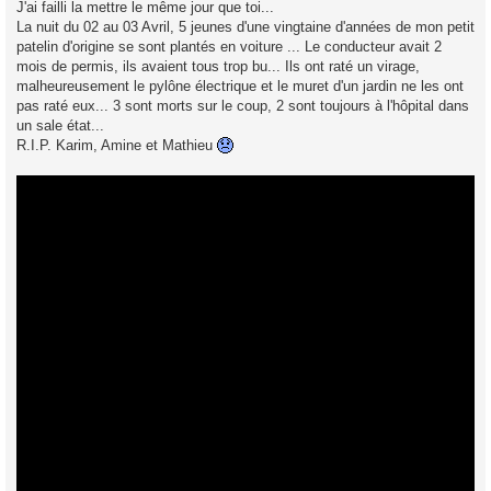
J'ai failli la mettre le même jour que toi...
La nuit du 02 au 03 Avril, 5 jeunes d'une vingtaine d'années de mon petit
patelin d'origine se sont plantés en voiture ... Le conducteur avait 2
mois de permis, ils avaient tous trop bu... Ils ont raté un virage,
malheureusement le pylône électrique et le muret d'un jardin ne les ont
pas raté eux... 3 sont morts sur le coup, 2 sont toujours à l'hôpital dans
un sale état...
R.I.P. Karim, Amine et Mathieu