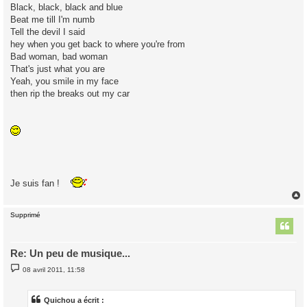
Black, black, black and blue
Beat me till I'm numb
Tell the devil I said
hey when you get back to where you're from
Bad woman, bad woman
That's just what you are
Yeah, you smile in my face
then rip the breaks out my car
Je suis fan !
Supprimé
t
Re: Un peu de musique...
M
08 avril 2011, 11:58
e
s
s
a
Quichou a écrit :