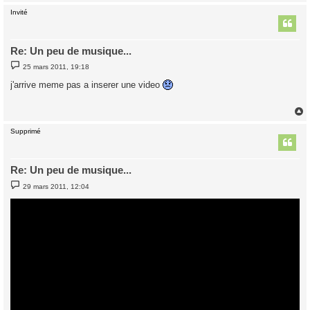
Invité
t
Re: Un peu de musique...
M
25 mars 2011, 19:18
e
s
j'arrive meme pas a inserer une video
s
a
g
e
Supprimé
t
Re: Un peu de musique...
M
29 mars 2011, 12:04
e
s
s
a
g
e