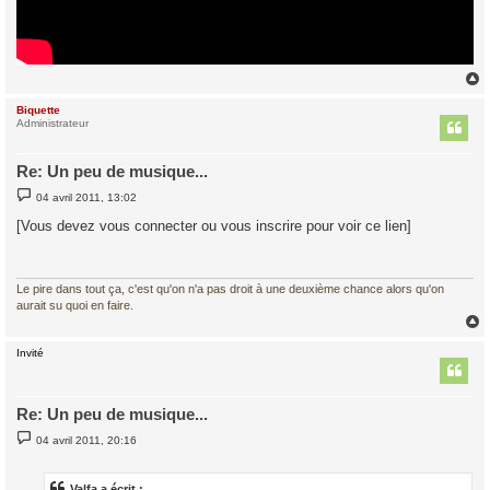
Biquette
t
Administrateur
Re: Un peu de musique...
M
04 avril 2011, 13:02
e
s
[Vous devez vous connecter ou vous inscrire pour voir ce lien]
s
a
g
e
Le pire dans tout ça, c'est qu'on n'a pas droit à une deuxième chance alors qu'on
aurait su quoi en faire.
Invité
t
Re: Un peu de musique...
M
04 avril 2011, 20:16
e
s
s
a
Valfa a écrit :