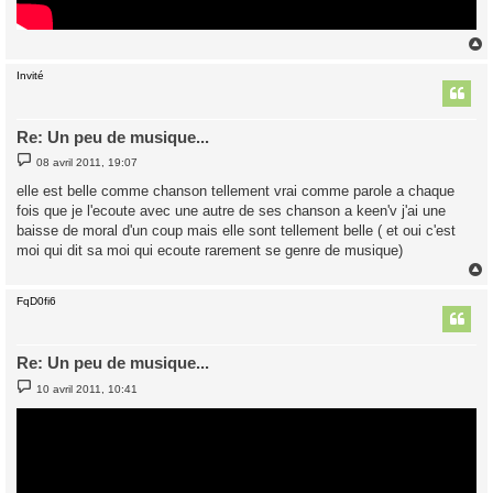
Invité
t
Re: Un peu de musique...
M
08 avril 2011, 19:07
e
s
elle est belle comme chanson tellement vrai comme parole a chaque
s
fois que je l'ecoute avec une autre de ses chanson a keen'v j'ai une
a
g
baisse de moral d'un coup mais elle sont tellement belle ( et oui c'est
e
moi qui dit sa moi qui ecoute rarement se genre de musique)
FqD0fi6
t
Re: Un peu de musique...
M
10 avril 2011, 10:41
e
s
s
a
g
e