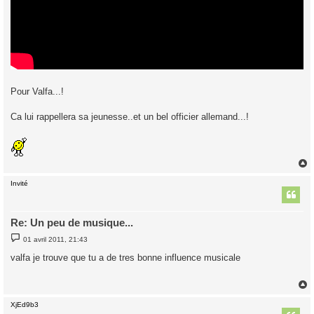
Pour Valfa...!
Ca lui rappellera sa jeunesse..et un bel officier allemand...!
Invité
t
Re: Un peu de musique...
M
01 avril 2011, 21:43
e
s
valfa je trouve que tu a de tres bonne influence musicale
s
a
g
e
XjEd9b3
t