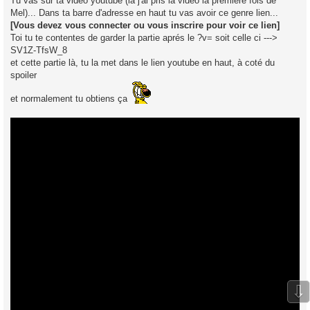
Tu vas sur ta vidéo youtube (là j'ai pris la vidéo la première fois de
Mel)... Dans ta barre d'adresse en haut tu vas avoir ce genre lien...
[Vous devez vous connecter ou vous inscrire pour voir ce lien]
Toi tu te contentes de garder la partie aprés le ?v= soit celle ci --->
SV1Z-TfsW_8
et cette partie là, tu la met dans le lien youtube en haut, à coté du
spoiler
et normalement tu obtiens ça
⇩