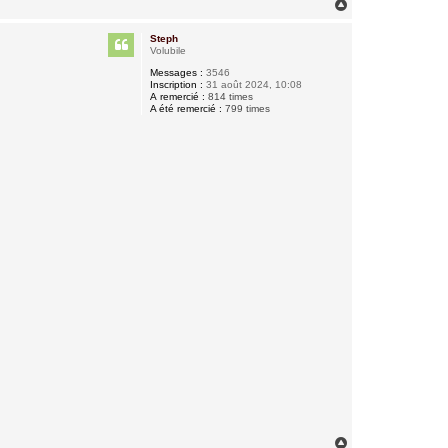
H
a
u
Steph
t
Volubile
Messages :
3546
Inscription :
31 août 2024, 10:08
A remercié :
814 times
A été remercié :
799 times
H