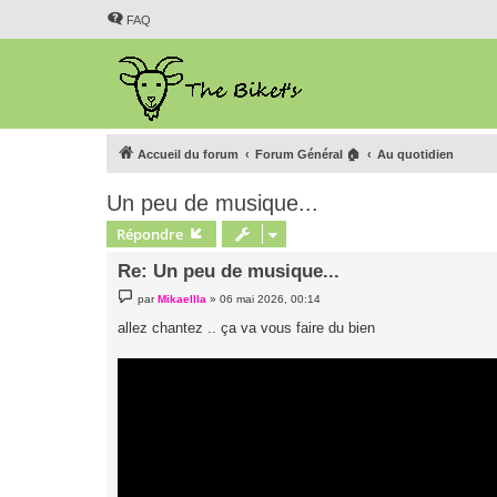
FAQ
Accueil du forum
Forum Général 🏠
Au quotidien
Un peu de musique...
Répondre
Re: Un peu de musique...
M
par
Mikaellla
»
06 mai 2026, 00:14
e
s
allez chantez .. ça va vous faire du bien
s
a
g
e