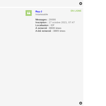
H
a
u
EN LIGNE
Ray-J
t
Intarissable
Messages :
26686
Inscription :
17 octobre 2021, 07:47
Localisation :
IDF
A remercié :
8606 times
A été remercié :
3865 times
H