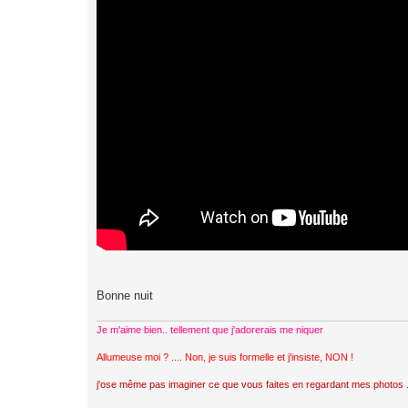
Bonne nuit
Je m'aime bien.. tellement que j'adorerais me niquer
Allumeuse moi ? .... Non, je suis formelle et j'insiste, NON !
j'ose même pas imaginer ce que vous faites en regardant mes photos ..