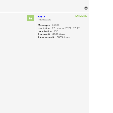
H
a
u
EN LIGNE
Ray-J
t
Intarissable
Messages :
26686
Inscription :
17 octobre 2021, 07:47
Localisation :
IDF
A remercié :
8606 times
A été remercié :
3865 times