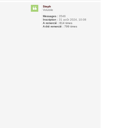
a
u
Steph
t
Volubile
Messages :
3546
Inscription :
31 août 2024, 10:08
A remercié :
814 times
A été remercié :
799 times