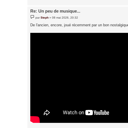
Re: Un peu de musique...
M
par
Steph
»
08 mai 2026, 20:32
e
s
De l'ancien, encore, joué récemment par un bon nostalgiqu
s
a
g
e