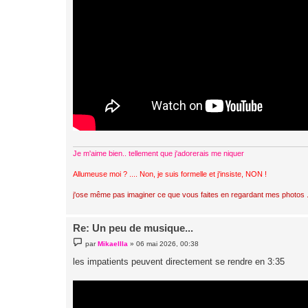
Je m'aime bien.. tellement que j'adorerais me niquer
Allumeuse moi ? .... Non, je suis formelle et j'insiste, NON !
j'ose même pas imaginer ce que vous faites en regardant mes photos ..
Re: Un peu de musique...
M
par
Mikaellla
»
06 mai 2026, 00:38
e
s
les impatients peuvent directement se rendre en 3:35
s
a
g
e