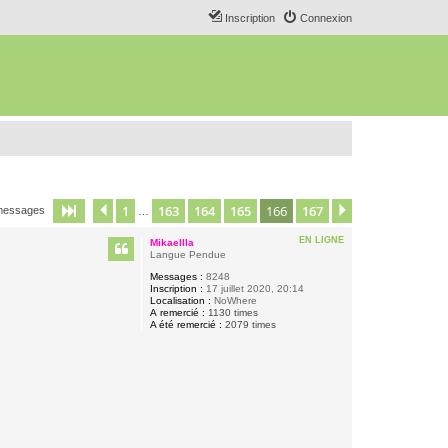
Inscription
Connexion
1
163
164
165
166
167
Page
166
Précédent
sur
167
Suivant
messages
…
EN LIGNE
Mikaellla
Langue Pendue
Messages :
8248
Inscription :
17 juillet 2020, 20:14
Localisation :
NoWhere
A remercié :
1130 times
A été remercié :
2079 times