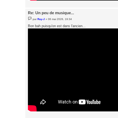
Re: Un peu de musique...
M
par
Ray-J
»
06 mai 2026, 19:34
e
s
Bon bah puisqu'on est dans l'ancien...
s
a
g
e