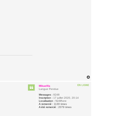
H
a
u
EN LIGNE
Mikaellla
t
Langue Pendue
Messages :
8248
Inscription :
17 juillet 2020, 20:14
Localisation :
NoWhere
A remercié :
1130 times
A été remercié :
2079 times