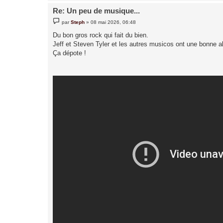
Re: Un peu de musique...
M
par
Steph
»
08 mai 2026, 06:48
e
s
Du bon gros rock qui fait du bien.
s
Jeff et Steven Tyler et les autres musicos ont une bonne a
a
g
Ça dépote !
e