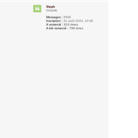
a
u
Steph
t
Volubile
Messages :
3546
Inscription :
31 août 2024, 10:08
A remercié :
814 times
A été remercié :
799 times