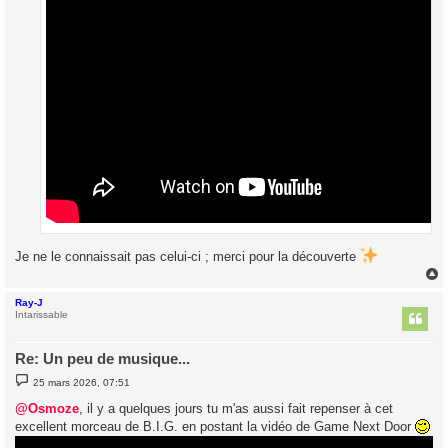
Je ne le connaissait pas celui-ci ; merci pour la découverte
Ray-J
t
Intarissable
Re: Un peu de musique...
M
25 mars 2026, 07:51
e
s
@Osmoze
, il y a quelques jours tu m'as aussi fait repenser à cet
s
excellent morceau de B.I.G. en postant la vidéo de Game Next Door
a
g