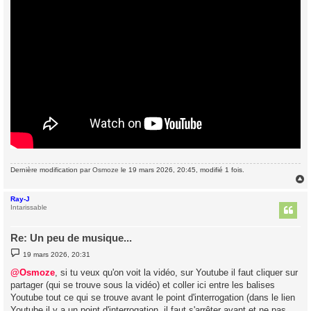
Dernière modification par
Osmoze
le 19 mars 2026, 20:45, modifié 1 fois.
Ray-J
t
Intarissable
Re: Un peu de musique...
M
19 mars 2026, 20:31
e
s
@Osmoze
, si tu veux qu'on voit la vidéo, sur Youtube il faut cliquer sur
s
partager (qui se trouve sous la vidéo) et coller ici entre les balises
a
g
Youtube tout ce qui se trouve avant le point d'interrogation (dans le lien
e
Youtube il y a un point d'interrogation, il faut s'arrêter avant et ne pas