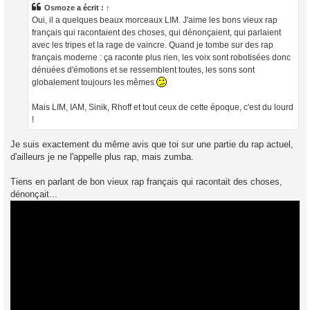
a
Osmoze
a écrit :
↑
g
Oui, il a quelques beaux morceaux LIM. J'aime les bons vieux rap
e
français qui racontaient des choses, qui dénonçaient, qui parlaient
avec les tripes et la rage de vaincre. Quand je tombe sur des rap
français moderne : ça raconte plus rien, les voix sont robotisées donc
dénuées d'émotions et se ressemblent toutes, les sons sont
globalement toujours les mêmes
Mais LIM, IAM, Sinik, Rhoff et tout ceux de cette époque, c'est du lourd
!
Je suis exactement du même avis que toi sur une partie du rap actuel,
d'ailleurs je ne l'appelle plus rap, mais zumba.
Tiens en parlant de bon vieux rap français qui racontait des choses,
dénonçait...