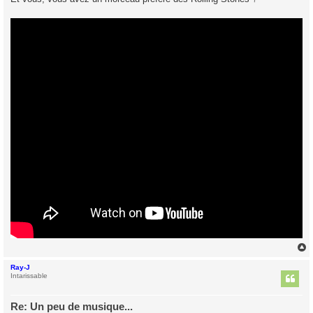
Ray-J
t
Intarissable
Re: Un peu de musique...