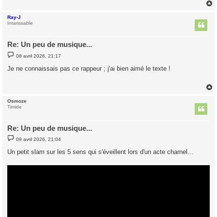
Ray-J
t
Intarissable
Re: Un peu de musique...
M
08 avril 2026, 21:17
e
s
Je ne connaissais pas ce rappeur ; j'ai bien aimé le texte !
s
a
g
e
Osmoze
t
Timide
Re: Un peu de musique...
M
09 avril 2026, 21:04
e
s
Un petit slam sur les 5 sens qui s'éveillent lors d'un acte charnel...
s
a
g
e