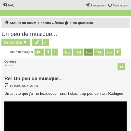
FAQ
Inscription
Connexion
Accueil du forum
Forum Général 🏠
Au quotidien
Un peu de musique...
Répondre
1
163
164
165
166
167
Page
165
Précédent
sur
167
Suiv
6648 messages
…
Osmoze
Timide
Re: Un peu de musique...
M
19 mars 2026, 20:06
e
s
Un artiste que j'aime beaucoup mais, hélas, trop peu connu : Rodrigue
s
a
g
e