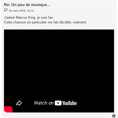
Re: Un peu de musique...
M
28 mars 2026, 10:11
e
s
J'adore Marcus King, je suis fan.
s
Cette chanson en particulier me fait décoller, vraiment.
a
g
e