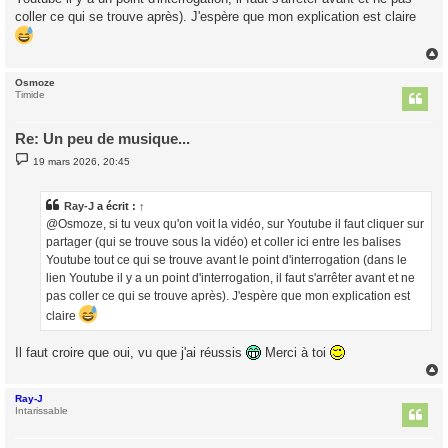
coller ce qui se trouve après). J'espère que mon explication est claire
Osmoze
t
Timide
Re: Un peu de musique...
M
19 mars 2026, 20:45
e
s
s
a
Ray-J
a écrit :
↑
g
@Osmoze, si tu veux qu'on voit la vidéo, sur Youtube il faut cliquer sur
e
partager (qui se trouve sous la vidéo) et coller ici entre les balises
Youtube tout ce qui se trouve avant le point d'interrogation (dans le
lien Youtube il y a un point d'interrogation, il faut s'arrêter avant et ne
pas coller ce qui se trouve après). J'espère que mon explication est
claire
Il faut croire que oui, vu que j'ai réussis
Merci à toi
Ray-J
t
Intarissable