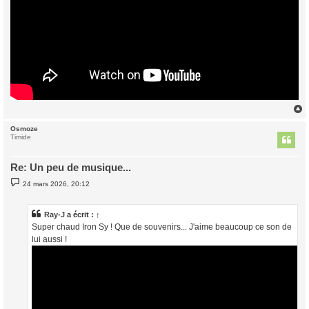
Osmoze
t
Timide
Re: Un peu de musique...
M
24 mars 2026, 20:12
e
s
s
a
Ray-J
a écrit :
↑
g
Super chaud Iron Sy ! Que de souvenirs... J'aime beaucoup ce son de
e
lui aussi !