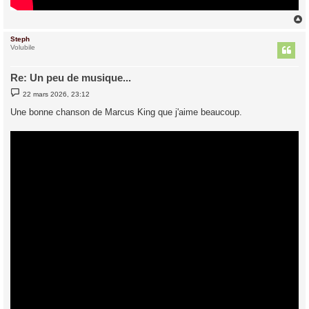
Steph
t
Volubile
Re: Un peu de musique...
M
22 mars 2026, 23:12
e
s
Une bonne chanson de Marcus King que j'aime beaucoup.
s
a
g
e