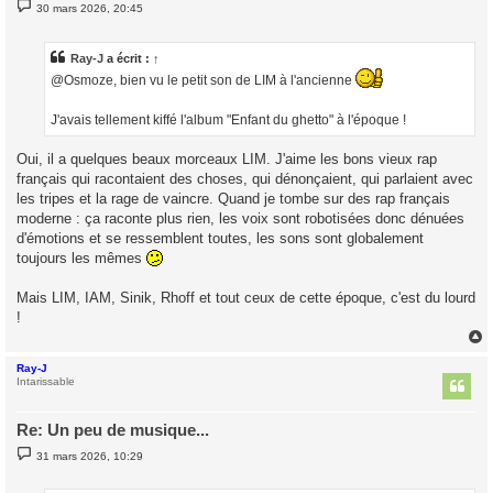
M
30 mars 2026, 20:45
e
s
s
a
Ray-J
a écrit :
↑
g
@Osmoze, bien vu le petit son de LIM à l'ancienne
e
J'avais tellement kiffé l'album "Enfant du ghetto" à l'époque !
Oui, il a quelques beaux morceaux LIM. J'aime les bons vieux rap
français qui racontaient des choses, qui dénonçaient, qui parlaient avec
les tripes et la rage de vaincre. Quand je tombe sur des rap français
moderne : ça raconte plus rien, les voix sont robotisées donc dénuées
d'émotions et se ressemblent toutes, les sons sont globalement
toujours les mêmes
Mais LIM, IAM, Sinik, Rhoff et tout ceux de cette époque, c'est du lourd
!
Ray-J
t
Intarissable
Re: Un peu de musique...
M
31 mars 2026, 10:29
e
s
s