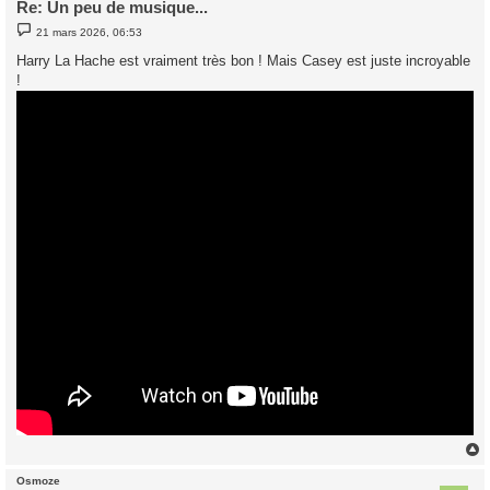
Re: Un peu de musique...
M
21 mars 2026, 06:53
e
s
Harry La Hache est vraiment très bon ! Mais Casey est juste incroyable
s
!
a
g
e
Osmoze