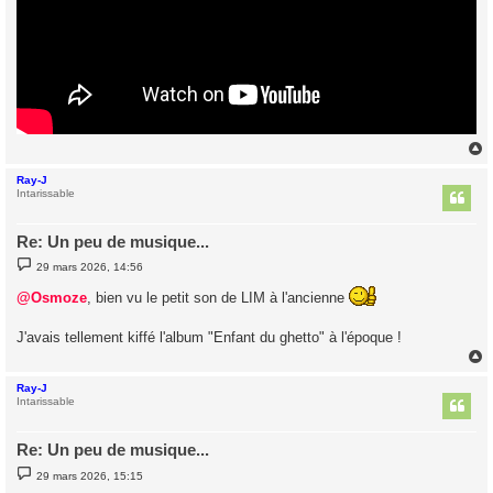
Ray-J
t
Intarissable
Re: Un peu de musique...
M
29 mars 2026, 14:56
e
s
@Osmoze
, bien vu le petit son de LIM à l'ancienne
s
a
g
J'avais tellement kiffé l'album "Enfant du ghetto" à l'époque !
e
Ray-J
t
Intarissable
Re: Un peu de musique...
M
29 mars 2026, 15:15
e