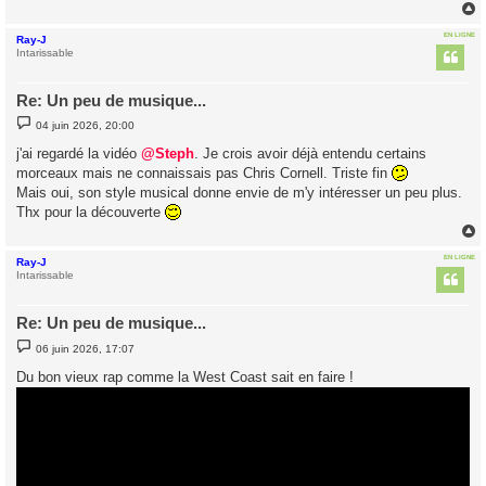
EN LIGNE
Ray-J
t
Intarissable
Re: Un peu de musique...
M
04 juin 2026, 20:00
e
s
j'ai regardé la vidéo
@Steph
. Je crois avoir déjà entendu certains
s
morceaux mais ne connaissais pas Chris Cornell. Triste fin
a
g
Mais oui, son style musical donne envie de m'y intéresser un peu plus.
e
Thx pour la découverte
EN LIGNE
Ray-J
t
Intarissable
Re: Un peu de musique...
M
06 juin 2026, 17:07
e
s
Du bon vieux rap comme la West Coast sait en faire !
s
a
g
e