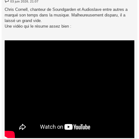
03 juin 2026, 21:07
e
s
Chris Cornell, chanteur de Soundgarden et Audioslave entre autres a
s
marqué son temps dans la musique. Malheureusement disparu, il a
a
g
laissé un grand vide.
e
Une vidéo qui le résume assez bien :