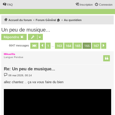
FAQ
Inscription
Connexion
Accueil du forum
Forum Général 🏠
Au quotidien
Un peu de musique...
Répondre
1
163
164
165
166
167
Page
166
Précédent
sur
167
Suiv
6647 messages
…
Mikaellla
Langue Pendue
Re: Un peu de musique...
M
06 mai 2026, 00:14
e
s
allez chantez .. ça va vous faire du bien
s
a
g
e