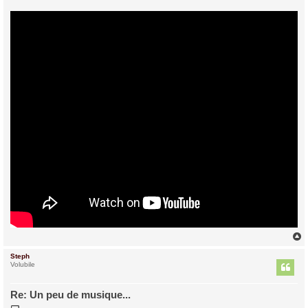
Steph
t
Volubile
Re: Un peu de musique...
M