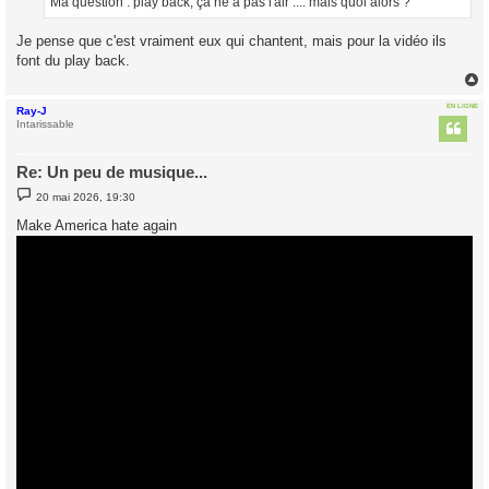
Ma question : play back, ça ne a pas l'air .... mais quoi alors ?
e
Je pense que c'est vraiment eux qui chantent, mais pour la vidéo ils
font du play back.
EN LIGNE
Ray-J
t
Intarissable
Re: Un peu de musique...
M
20 mai 2026, 19:30
e
s
Make America hate again
s
a
g
e