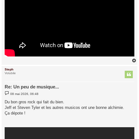
Steph
t
Volubile
Re: Un peu de musique...
M
08 mai 2026, 06:48
e
s
Du bon gros rock qui fait du bien.
s
Jeff et Steven Tyler et les autres musicos ont une bonne alchimie.
a
g
Ça dépote !
e