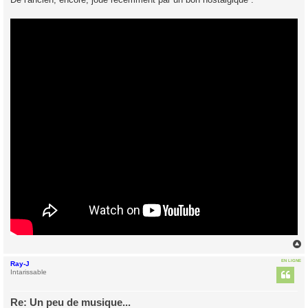
s
a
g
e
EN LIGNE
Ray-J
t
Intarissable
Re: Un peu de musique...