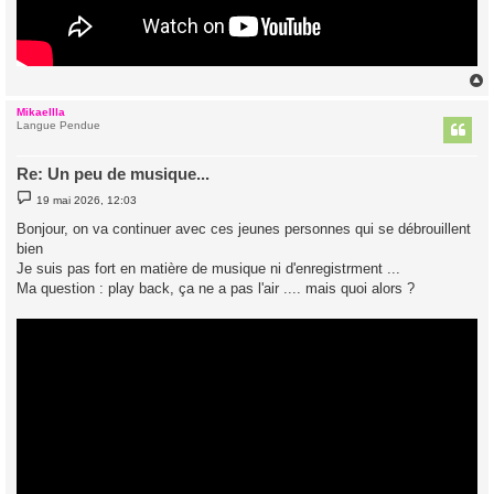
Mikaellla
t
Langue Pendue
Re: Un peu de musique...
M
19 mai 2026, 12:03
e
s
Bonjour, on va continuer avec ces jeunes personnes qui se débrouillent
s
bien
a
g
Je suis pas fort en matière de musique ni d'enregistrment ...
e
Ma question : play back, ça ne a pas l'air .... mais quoi alors ?