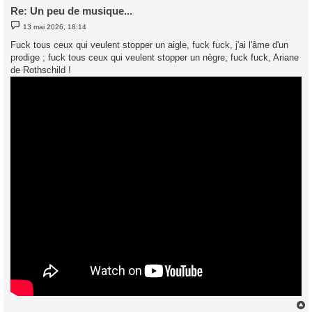
Re: Un peu de musique...
M
13 mai 2026, 18:14
e
s
Fuck tous ceux qui veulent stopper un aigle, fuck fuck, j'ai l'âme d'un
s
prodige ; fuck tous ceux qui veulent stopper un nègre, fuck fuck, Ariane
a
g
de Rothschild !
e