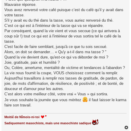
Mauvaise réponse.
Vous avez renversé votre café puisque c’est du café qu’il y avait dans
votre tasse.
S'il y avait eu du thé dans la tasse, vous auriez renversé du thé.
C’est ce qui est à l'intérieur de la tasse qui va se répandre.
Par conséquent, quand la vie vient et vous secoue (ce qui arrivera à
coup sûr !) tout ce qui est à l'intérieur de vous sortira tel le café de la
tasse.
C'est facile de faire semblant, jusqu'à ce que tu sois secoué.
Alors, on doit se demander… « Qu'y a-t-il dans ma tasse ? "
Quand la vie devient dure, qu'est-ce qui va déborder de moi ?
Joie, gratitude, paix et humilité ?
Ou, Colère, amertume, mentalité de victime et tendances à l'abandon ?
La vie nous fournit la coupe, VOUS choisissez comment la remplir.
Aujourd'hui travaillons à remplir nos tasses de gratitude, de pardon, de
joie, de mots d'affirmation, de résilience, de positivité ; et de bonté, de
douceur et d'amour pour les autres.
C’est alors votre meilleur côté, votre vrai « Vous » qui sortira.
Je vous souhaite la journée que vous méritez
il faut laisser le karma
faire son travail.
Moitié de Nîmois-ni-toi
Sadiquement masochiste, mais une masochiste sadique