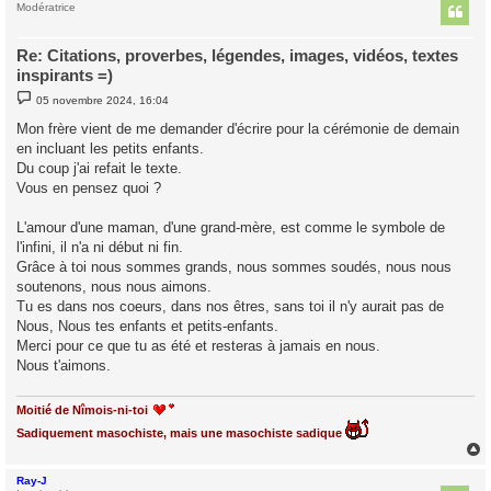
t
Modératrice
Re: Citations, proverbes, légendes, images, vidéos, textes
inspirants =)
M
05 novembre 2024, 16:04
e
s
Mon frère vient de me demander d'écrire pour la cérémonie de demain
s
en incluant les petits enfants.
a
g
Du coup j'ai refait le texte.
e
Vous en pensez quoi ?
L'amour d'une maman, d'une grand-mère, est comme le symbole de
l'infini, il n'a ni début ni fin.
Grâce à toi nous sommes grands, nous sommes soudés, nous nous
soutenons, nous nous aimons.
Tu es dans nos coeurs, dans nos êtres, sans toi il n'y aurait pas de
Nous, Nous tes enfants et petits-enfants.
Merci pour ce que tu as été et resteras à jamais en nous.
Nous t'aimons.
Moitié de Nîmois-ni-toi
Sadiquement masochiste, mais une masochiste sadique
Ray-J