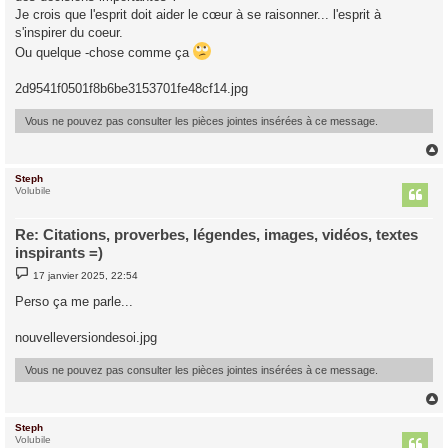
g
Je crois que l'esprit doit aider le cœur à se raisonner... l'esprit à
e
s'inspirer du coeur.
Ou quelque -chose comme ça
2d9541f0501f8b6be3153701fe48cf14.jpg
Vous ne pouvez pas consulter les pièces jointes insérées à ce message.
Steph
t
Volubile
Re: Citations, proverbes, légendes, images, vidéos, textes
inspirants =)
M
17 janvier 2025, 22:54
e
s
Perso ça me parle...
s
a
g
nouvelleversiondesoi.jpg
e
Vous ne pouvez pas consulter les pièces jointes insérées à ce message.
Steph
t
Volubile