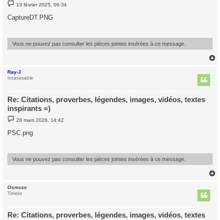
M
13 février 2025, 06:34
e
s
CaptureDT.PNG
s
a
g
e
Vous ne pouvez pas consulter les pièces jointes insérées à ce message.
Ray-J
t
Intarissable
Re: Citations, proverbes, légendes, images, vidéos, textes
inspirants =)
M
28 mars 2026, 14:42
e
s
PSC.png
s
a
g
e
Vous ne pouvez pas consulter les pièces jointes insérées à ce message.
Osmoze
t
Timide
Re: Citations, proverbes, légendes, images, vidéos, textes