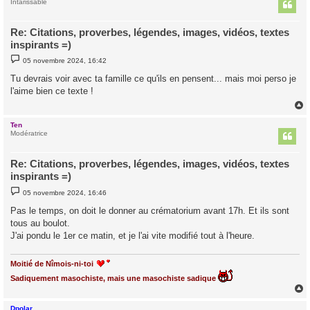
t
Intarissable
Re: Citations, proverbes, légendes, images, vidéos, textes
inspirants =)
M
05 novembre 2024, 16:42
e
s
Tu devrais voir avec ta famille ce qu'ils en pensent... mais moi perso je
s
l'aime bien ce texte !
a
g
e
Ten
t
Modératrice
Re: Citations, proverbes, légendes, images, vidéos, textes
inspirants =)
M
05 novembre 2024, 16:46
e
s
Pas le temps, on doit le donner au crématorium avant 17h. Et ils sont
s
tous au boulot.
a
g
J'ai pondu le 1er ce matin, et je l'ai vite modifié tout à l'heure.
e
Moitié de Nîmois-ni-toi
Sadiquement masochiste, mais une masochiste sadique
Dpolar