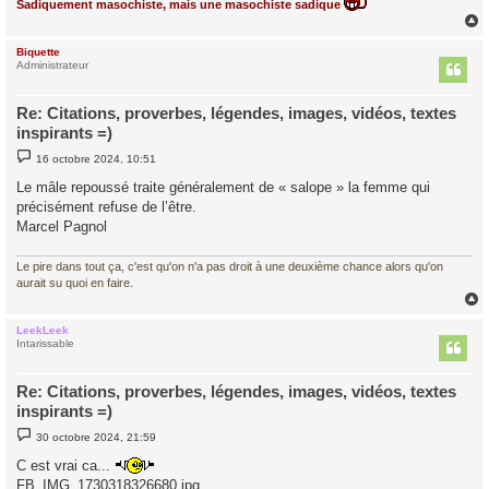
Sadiquement masochiste, mais une masochiste sadique
Biquette
t
Administrateur
Re: Citations, proverbes, légendes, images, vidéos, textes
inspirants =)
M
16 octobre 2024, 10:51
e
s
Le mâle repoussé traite généralement de « salope » la femme qui
s
précisément refuse de l’être.
a
g
Marcel Pagnol
e
Le pire dans tout ça, c'est qu'on n'a pas droit à une deuxième chance alors qu'on
aurait su quoi en faire.
LeekLeek
t
Intarissable
Re: Citations, proverbes, légendes, images, vidéos, textes
inspirants =)
M
30 octobre 2024, 21:59
e
s
C est vrai ca...
s
FB_IMG_1730318326680.jpg
a