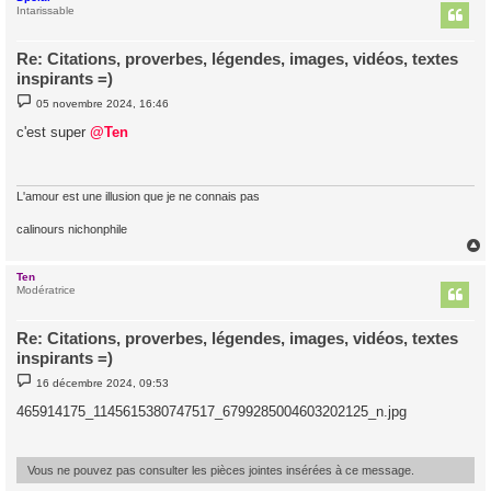
t
Intarissable
Re: Citations, proverbes, légendes, images, vidéos, textes
inspirants =)
M
05 novembre 2024, 16:46
e
s
c'est super
@Ten
s
a
g
e
L'amour est une illusion que je ne connais pas
calinours nichonphile
Ten
t
Modératrice
Re: Citations, proverbes, légendes, images, vidéos, textes
inspirants =)
M
16 décembre 2024, 09:53
e
s
465914175_1145615380747517_6799285004603202125_n.jpg
s
a
g
e
Vous ne pouvez pas consulter les pièces jointes insérées à ce message.