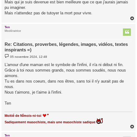
Mais qui je suis devenue est bien meilleure que ce que j'aurais jamais
pu imaginer.
Mais n'attendez pas de tutoyer la mort pour vivre.
Ten
t
Modératrice
Re: Citations, proverbes, légendes, images, vidéos, textes
inspirants =)
M
05 novembre 2024, 12:48
e
s
L'amour d'une maman est le symbole de l'infini, il n'a ni début ni fin.
s
Grâce à toi nous sommes grands, nous sommes soudés, nous nous
a
g
aimons.
e
Tu es dans nos coeurs, dans nos êtres, sans toi il n'y aurait pas de
nous.
Nous t'aimons, je t'aime à l'infini.
Ten
Moitié de Nîmois-ni-toi
Sadiquement masochiste, mais une masochiste sadique
Ten