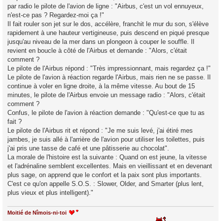
par radio le pilote de l'avion de ligne : "Airbus, c'est un vol ennuyeux,
n'est-ce pas ? Regardez-moi ça !"
Il fait rouler son jet sur le dos, accélère, franchit le mur du son, s'élève
rapidement à une hauteur vertigineuse, puis descend en piqué presque
jusqu'au niveau de la mer dans un plongeon à couper le souffle. Il
revient en boucle à côté de l'Airbus et demande : "Alors, c'était
comment ?
Le pilote de l'Airbus répond : "Très impressionnant, mais regardez ça !"
Le pilote de l'avion à réaction regarde l'Airbus, mais rien ne se passe. Il
continue à voler en ligne droite, à la même vitesse. Au bout de 15
minutes, le pilote de l'Airbus envoie un message radio : "Alors, c'était
comment ?
Confus, le pilote de l'avion à réaction demande : "Qu'est-ce que tu as
fait ?
Le pilote de l'Airbus rit et répond : "Je me suis levé, j'ai étiré mes
jambes, je suis allé à l'arrière de l'avion pour utiliser les toilettes, puis
j'ai pris une tasse de café et une pâtisserie au chocolat".
La morale de l'histoire est la suivante : Quand on est jeune, la vitesse
et l'adrénaline semblent excellentes. Mais en vieillissant et en devenant
plus sage, on apprend que le confort et la paix sont plus importants.
C'est ce qu'on appelle S.O.S. : Slower, Older, and Smarter (plus lent,
plus vieux et plus intelligent)."
Moitié de Nîmois-ni-toi