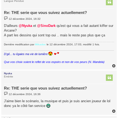
t
Langue Pendue
Re: THE serie que vous suivez actuellement?
M
12 décembre 2024, 16:32
e
s
D'ailleurs
@Nyuka
et
@SinoDark
qu'est qui vous a fait autant kiffer sur
s
Arcane?
a
g
A part les dessins qui sont top oui .. mais le reste pas plus que ça
e
Dernière modification par
Mikadoc
le 12 décembre 2024, 17:03, modifié 1 fois.
D'gé... tu égaies ma vie de lumière
Que vos choix soient le reflet de vos espoirs et non de vos peurs (N. Mandela)
Nyuka
t
Emérite
Re: THE serie que vous suivez actuellement?
M
12 décembre 2024, 16:36
e
s
J'aime bien le scénario, la musique et puis je suis ancien joueur de lol
s
donc ya le côté fan service
a
g
e