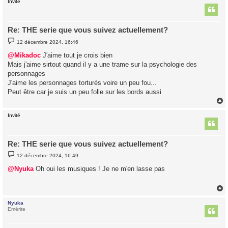
Invité
t
Re: THE serie que vous suivez actuellement?
M
12 décembre 2024, 16:46
e
s
@Mikadoc
J'aime tout je crois bien
s
Mais j'aime sirtout quand il y a une trame sur la psychologie des
a
g
personnages
e
J'aime les personnages torturés voire un peu fou...
Peut être car je suis un peu folle sur les bords aussi
Invité
t
Re: THE serie que vous suivez actuellement?
M
12 décembre 2024, 16:49
e
s
@Nyuka
Oh oui les musiques ! Je ne m'en lasse pas
s
a
g
e
Nyuka
t
Emérite