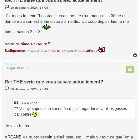
Re: THE serie que vous suivez actuellement?
M
10 décembre 2024, 17:08
e
s
J'ai repris la série "beastars" un animé tiré d'un manga. La 3ème est
s
dernière saison est enfin dispo sur netflix. Du coup depuis hier je me
a
g
e
fais la saison 2 et 3
Moitié de Nîmois-ni-toi
Sadiquement masochiste, mais une masochiste sadique
Mikadoc
t
Langue Pendue
Re: THE serie que vous suivez actuellement?
M
10 décembre 2024, 20:49
e
s
s
a
Ten
a écrit :
↑
g
"P-Valley" super série sur netflix (pas à regarder devant les gosses
e
par contre
)
Je vais tester
ARCANE => super dessin animé beau etc... mais vu tout ce que l'on a