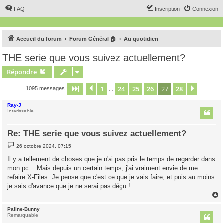
FAQ
Inscription
Connexion
Accueil du forum
Forum Général 🏠
Au quotidien
THE serie que vous suivez actuellement?
Répondre
1
24
25
26
27
28
Page
27
Précédent
sur
28
Suivant
1095 messages
…
Ray-J
Intarissable
Re: THE serie que vous suivez actuellement?
M
26 octobre 2024, 07:15
e
s
Il y a tellement de choses que je n'ai pas pris le temps de regarder dans
s
mon pc... Mais depuis un certain temps, j'ai vraiment envie de me
a
g
refaire X-Files. Je pense que c'est ce que je vais faire, et puis au moins
e
je sais d'avance que je ne serai pas déçu !
Paline-Bunny
t
Remarquable