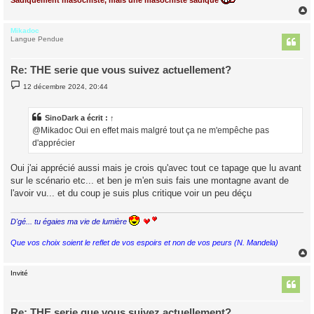
Sadiquement masochiste, mais une masochiste sadique
Mikadoc
t
Langue Pendue
Re: THE serie que vous suivez actuellement?
M
12 décembre 2024, 20:44
e
s
s
a
SinoDark
a écrit :
↑
g
@Mikadoc Oui en effet mais malgré tout ça ne m'empêche pas
e
d'apprécier
Oui j'ai apprécié aussi mais je crois qu'avec tout ce tapage que lu avant
sur le scénario etc... et ben je m'en suis fais une montagne avant de
l'avoir vu... et du coup je suis plus critique voir un peu déçu
D'gé... tu égaies ma vie de lumière
Que vos choix soient le reflet de vos espoirs et non de vos peurs (N. Mandela)
Invité
t
Re: THE serie que vous suivez actuellement?