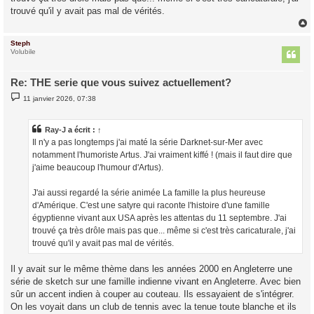
trouvé qu'il y avait pas mal de vérités.
Steph
t
Volubile
Re: THE serie que vous suivez actuellement?
M
11 janvier 2026, 07:38
e
s
s
a
Ray-J
a écrit :
↑
g
Il n'y a pas longtemps j'ai maté la série Darknet-sur-Mer avec
e
notamment l'humoriste Artus. J'ai vraiment kiffé ! (mais il faut dire que
j'aime beaucoup l'humour d'Artus).
J'ai aussi regardé la série animée La famille la plus heureuse
d'Amérique. C'est une satyre qui raconte l'histoire d'une famille
égyptienne vivant aux USA après les attentas du 11 septembre. J'ai
trouvé ça très drôle mais pas que... même si c'est très caricaturale, j'ai
trouvé qu'il y avait pas mal de vérités.
Il y avait sur le même thème dans les années 2000 en Angleterre une
série de sketch sur une famille indienne vivant en Angleterre. Avec bien
sûr un accent indien à couper au couteau. Ils essayaient de s'intégrer.
On les voyait dans un club de tennis avec la tenue toute blanche et ils