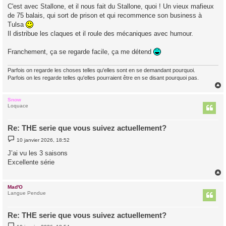
g
C'est avec Stallone, et il nous fait du Stallone, quoi ! Un vieux mafieux
e
de 75 balais, qui sort de prison et qui recommence son business à
Tulsa
Il distribue les claques et il roule des mécaniques avec humour.
Franchement, ça se regarde facile, ça me détend
Parfois on regarde les choses telles qu'elles sont en se demandant pourquoi.
Parfois on les regarde telles qu'elles pourraient être en se disant pourquoi pas.
Snow
t
Loquace
Re: THE serie que vous suivez actuellement?
M
10 janvier 2026, 18:52
e
s
J’ai vu les 3 saisons
s
Excellente série
a
g
e
Mad'O
t
Langue Pendue
Re: THE serie que vous suivez actuellement?
M