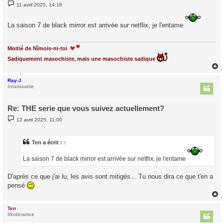
M
11 avril 2025, 14:16
e
s
s
La saison 7 de black mirror est arrivée sur netflix, je l'entame
a
g
e
Moitié de Nîmois-ni-toi
Sadiquement masochiste, mais une masochiste sadique
Ray-J
t
Intarissable
Re: THE serie que vous suivez actuellement?
M
12 avril 2025, 11:00
e
s
s
a
Ten
a écrit :
↑
g
e
La saison 7 de black mirror est arrivée sur netflix, je l'entame
D'après ce que j'ai lu, les avis sont mitigés... Tu nous dira ce que t'en a
pensé
Ten
t
Modératrice