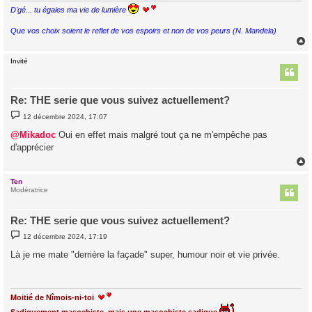
D'gé... tu égaies ma vie de lumière
Que vos choix soient le reflet de vos espoirs et non de vos peurs (N. Mandela)
Invité
t
Re: THE serie que vous suivez actuellement?
M
12 décembre 2024, 17:07
e
s
@Mikadoc
Oui en effet mais malgré tout ça ne m'empêche pas
s
d'apprécier
a
g
e
Ten
t
Modératrice
Re: THE serie que vous suivez actuellement?
M
12 décembre 2024, 17:19
e
s
Là je me mate "derrière la façade" super, humour noir et vie privée.
s
a
g
e
Moitié de Nîmois-ni-toi