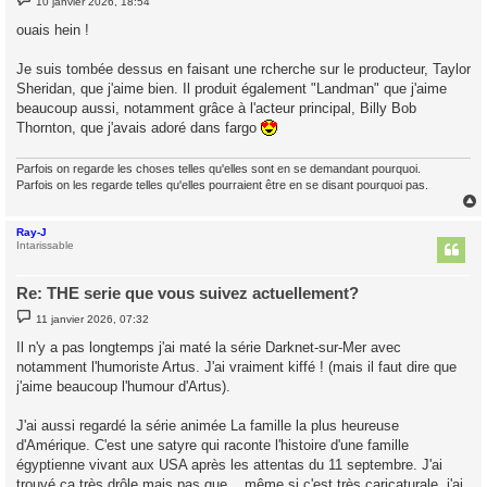
10 janvier 2026, 18:54
e
s
ouais hein !
s
a
g
Je suis tombée dessus en faisant une rcherche sur le producteur, Taylor
e
Sheridan, que j'aime bien. Il produit également "Landman" que j'aime
beaucoup aussi, notamment grâce à l'acteur principal, Billy Bob
Thornton, que j'avais adoré dans fargo
Parfois on regarde les choses telles qu'elles sont en se demandant pourquoi.
Parfois on les regarde telles qu'elles pourraient être en se disant pourquoi pas.
Ray-J
t
Intarissable
Re: THE serie que vous suivez actuellement?
M
11 janvier 2026, 07:32
e
s
Il n'y a pas longtemps j'ai maté la série Darknet-sur-Mer avec
s
notamment l'humoriste Artus. J'ai vraiment kiffé ! (mais il faut dire que
a
g
j'aime beaucoup l'humour d'Artus).
e
J'ai aussi regardé la série animée La famille la plus heureuse
d'Amérique. C'est une satyre qui raconte l'histoire d'une famille
égyptienne vivant aux USA après les attentas du 11 septembre. J'ai
trouvé ça très drôle mais pas que... même si c'est très caricaturale, j'ai