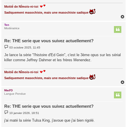
e
Moitié de Nîmois-ni-toi
Sadiquement masochiste, mais une masochiste sadique
Ten
t
Modératrice
Re: THE serie que vous suivez actuellement?
M
03 octobre 2025, 11:45
e
s
Je lance la série "l'histoire d'Ed Gein", c'est le 3ème opus sur les sérial
s
killer comme Jeffrey Dahmer et les frères Menendez.
a
g
e
Moitié de Nîmois-ni-toi
Sadiquement masochiste, mais une masochiste sadique
Mad'O
t
Langue Pendue
Re: THE serie que vous suivez actuellement?
M
10 janvier 2026, 18:51
e
s
j'ai maté la série Tulsa King, j'avoue que j'ai bien rigolé.
s
a