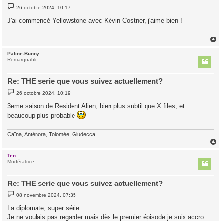
M
26 octobre 2024, 10:17
e
s
J'ai commencé Yellowstone avec Kévin Costner, j'aime bien !
s
a
g
e
Paline-Bunny
t
Remarquable
Re: THE serie que vous suivez actuellement?
M
26 octobre 2024, 10:19
e
s
3eme saison de Resident Alien, bien plus subtil que X files, et
s
a
beaucoup plus probable
g
e
Caïna, Anténora, Tolomée, Giudecca
Ten
t
Modératrice
Re: THE serie que vous suivez actuellement?
M
08 novembre 2024, 07:35
e
s
La diplomate, super série.
s
Je ne voulais pas regarder mais dès le premier épisode je suis accro.
a