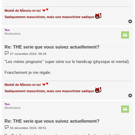
g
e
Moitié de Nîmois-ni-toi
Sadiquement masochiste, mais une masochiste sadique
Ten
t
Modératrice
Re: THE serie que vous suivez actuellement?
M
27 novembre 2024, 08:26
e
s
"Les mères pingouins" super série sur le handicap (physique et mental).
s
a
g
Franchement je me régale.
e
Moitié de Nîmois-ni-toi
Sadiquement masochiste, mais une masochiste sadique
Ten
t
Modératrice
Re: THE serie que vous suivez actuellement?
M
04 décembre 2024, 08:51
e
s