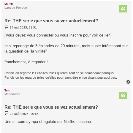
Mad'O
t
Langue Pendue
Re: THE serie que vous suivez actuellement?
M
14 mai 2025, 21:51
e
s
[Vous devez vous connecter ou vous inscrire pour voir ce lien]
s
a
g
mini reportage de 3 épisodes de 20 minutes, mais super intéressant sur
e
la question de "la virilité"
franchement, à regarder !
Parfois on regarde les choses telles qu'elles sont en se demandant pourquoi.
Parfois on les regarde telles qu'elles pourraient être en se disant pourquoi pas.
Ten
t
Modératrice
Re: THE serie que vous suivez actuellement?
M
23 août 2025, 15:46
e
s
Une sit com sympa et rigolote sur Netflix : Leanne.
s
a
g