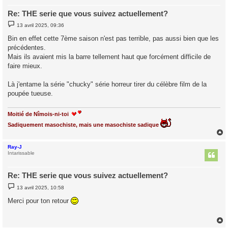
Re: THE serie que vous suivez actuellement?
M
13 avril 2025, 09:36
e
s
Bin en effet cette 7ème saison n'est pas terrible, pas aussi bien que les
s
précédentes.
a
g
Mais ils avaient mis la barre tellement haut que forcément difficile de
e
faire mieux.
Là j'entame la série "chucky" série horreur tirer du célèbre film de la
poupée tueuse.
Moitié de Nîmois-ni-toi
Sadiquement masochiste, mais une masochiste sadique
Ray-J
t
Intarissable
Re: THE serie que vous suivez actuellement?
M
13 avril 2025, 10:58
e
s
Merci pour ton retour
s
a
g
e