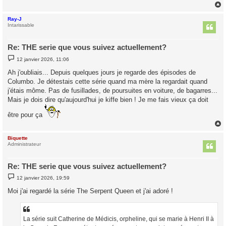
Ray-J
t
Intarissable
Re: THE serie que vous suivez actuellement?
M
12 janvier 2026, 11:06
e
s
Ah j'oubliais... Depuis quelques jours je regarde des épisodes de
s
Columbo. Je détestais cette série quand ma mère la regardait quand
a
g
j'étais môme. Pas de fusillades, de poursuites en voiture, de bagarres...
e
Mais je dois dire qu'aujourd'hui je kiffe bien ! Je me fais vieux ça doit
être pour ça
Biquette
t
Administrateur
Re: THE serie que vous suivez actuellement?
M
12 janvier 2026, 19:59
e
s
Moi j'ai regardé la série The Serpent Queen et j'ai adoré !
s
a
g
e
La série suit Catherine de Médicis, orpheline, qui se marie à Henri II à