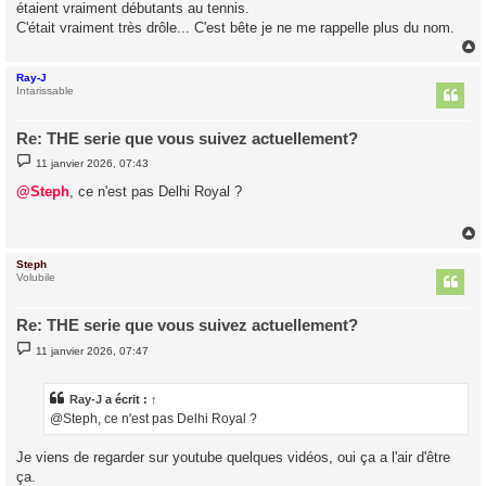
étaient vraiment débutants au tennis.
C'était vraiment très drôle... C'est bête je ne me rappelle plus du nom.
Ray-J
t
Intarissable
Re: THE serie que vous suivez actuellement?
M
11 janvier 2026, 07:43
e
s
@Steph
, ce n'est pas Delhi Royal ?
s
a
g
e
Steph
t
Volubile
Re: THE serie que vous suivez actuellement?
M
11 janvier 2026, 07:47
e
s
s
a
Ray-J
a écrit :
↑
g
@Steph, ce n'est pas Delhi Royal ?
e
Je viens de regarder sur youtube quelques vidéos, oui ça a l'air d'être
ça.