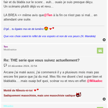
fair et du blabla sur le scenr... euh... ouais je suis presque déçu.
Un scénario plutôt déjà vu et revu...
LA BREA => même avis que
@Ten
à la fin ce n'est pas si mal... en
attendant une suite.
D'gé... tu égaies ma vie de lumière
Que vos choix soient le reflet de vos espoirs et non de vos peurs (N. Mandela)
Ten
t
Modératrice
Re: THE serie que vous suivez actuellement?
M
10 décembre 2024, 22:54
e
s
Arcane j'ai maté aussi, j'ai commencé il y a plusieurs mois mais pas
s
encore fini parce que j'ai du mal. Mes fils me disent c'est super bien et
a
g
blablabla.....mais ouaip bof quoi, scénar vu et revu en effet
@Mikadoc
e
Moitié de Nîmois-ni-toi
Sadiquement masochiste, mais une masochiste sadique
Mikadoc