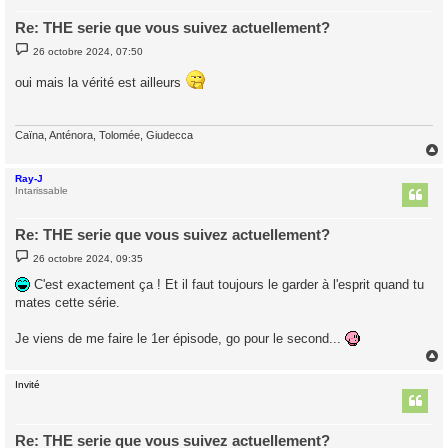
Re: THE serie que vous suivez actuellement?
M
26 octobre 2024, 07:50
e
s
oui mais la vérité est ailleurs
s
a
g
e
Caïna, Anténora, Tolomée, Giudecca
Ray-J
t
Intarissable
Re: THE serie que vous suivez actuellement?
M
26 octobre 2024, 09:35
e
s
C'est exactement ça ! Et il faut toujours le garder à l'esprit quand tu
s
mates cette série.
a
g
e
Je viens de me faire le 1er épisode, go pour le second...
Invité
t
Re: THE serie que vous suivez actuellement?