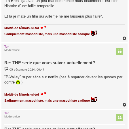
"La Bréa" ça avait un peu mal commencé mais finalement c'est bien.
s
Histoire d'une faille temporelle.
a
g
e
Et là je mate un film sur Arte "je ne me laisserai plus faire".
Moitié de Nîmois-ni-toi
Sadiquement masochiste, mais une masochiste sadique
Ten
t
Modératrice
Re: THE serie que vous suivez actuellement?
M
05 décembre 2024, 00:47
e
s
"P-Valley" super série sur netflix (pas à regarder devant les gosses par
s
contre
)
a
g
e
Moitié de Nîmois-ni-toi
Sadiquement masochiste, mais une masochiste sadique
Ten
t
Modératrice