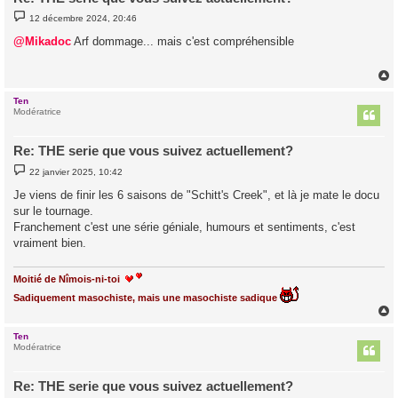
M
12 décembre 2024, 20:46
e
s
@Mikadoc
Arf dommage... mais c'est compréhensible
s
a
g
e
Ten
t
Modératrice
Re: THE serie que vous suivez actuellement?
M
22 janvier 2025, 10:42
e
s
Je viens de finir les 6 saisons de "Schitt's Creek", et là je mate le docu
s
sur le tournage.
a
g
Franchement c'est une série géniale, humours et sentiments, c'est
e
vraiment bien.
Moitié de Nîmois-ni-toi
Sadiquement masochiste, mais une masochiste sadique
Ten
t
Modératrice
Re: THE serie que vous suivez actuellement?