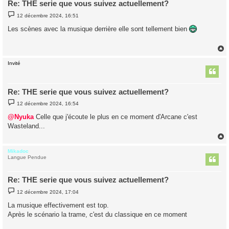
Re: THE serie que vous suivez actuellement?
M
12 décembre 2024, 16:51
e
s
Les scènes avec la musique derrière elle sont tellement bien
s
a
g
e
Invité
t
Re: THE serie que vous suivez actuellement?
M
12 décembre 2024, 16:54
e
s
@Nyuka
Celle que j'écoute le plus en ce moment d'Arcane c'est
s
Wasteland...
a
g
e
Mikadoc
t
Langue Pendue
Re: THE serie que vous suivez actuellement?
M
12 décembre 2024, 17:04
e
s
La musique effectivement est top.
s
Après le scénario la trame, c'est du classique en ce moment
a
g
e