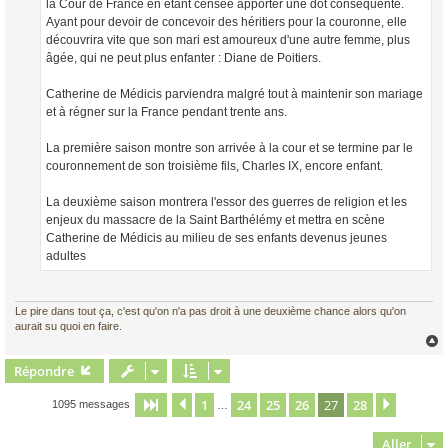
la Cour de France en étant censée apporter une dot conséquente.
Ayant pour devoir de concevoir des héritiers pour la couronne, elle
découvrira vite que son mari est amoureux d'une autre femme, plus
âgée, qui ne peut plus enfanter : Diane de Poitiers.
Catherine de Médicis parviendra malgré tout à maintenir son mariage
et à régner sur la France pendant trente ans.
La première saison montre son arrivée à la cour et se termine par le
couronnement de son troisième fils, Charles IX, encore enfant.
La deuxième saison montrera l'essor des guerres de religion et les
enjeux du massacre de la Saint Barthélémy et mettra en scène
Catherine de Médicis au milieu de ses enfants devenus jeunes
adultes
Le pire dans tout ça, c'est qu'on n'a pas droit à une deuxième chance alors qu'on
aurait su quoi en faire.
Répondre
t
1
24
25
26
27
28
Page
27
Précédent
sur
28
Suivant
1095 messages
…
Aller