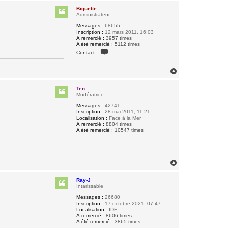
u
Biquette
t
Administrateur
Messages :
68655
Inscription :
12 mars 2011, 16:03
A remercié :
3957 times
A été remercié :
5112 times
C
Contact :
o
n
t
H
a
a
c
u
t
Ten
t
e
Modératrice
r
B
Messages :
42741
i
Inscription :
28 mai 2011, 11:21
q
Localisation :
Face à la Mer
u
A remercié :
8804 times
e
A été remercié :
10547 times
t
t
e
H
a
u
Ray-J
t
Intarissable
Messages :
26680
Inscription :
17 octobre 2021, 07:47
Localisation :
IDF
A remercié :
8606 times
A été remercié :
3865 times