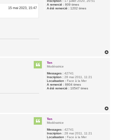
Inscription :
17 juillet 2020, 20:51
A remercié :
809 times
15 mai 2023, 15:47
A été remercié :
1202 times
H
a
u
Ten
t
Modératrice
Messages :
42741
Inscription :
28 mai 2011, 11:21
Localisation :
Face à la Mer
A remercié :
8804 times
A été remercié :
10547 times
H
a
u
Ten
t
Modératrice
Messages :
42741
Inscription :
28 mai 2011, 11:21
Localisation :
Face à la Mer