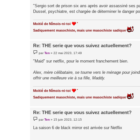
g
"Sergio sort de prison six ans après avoir assassiné ses pa
e
Dussel, psychiatre, est chargée de déterminer le danger pote
Moitié de Nîmois-ni-toi
Sadiquement masochiste, mais une masochiste sadique
Re: THE serie que vous suivez actuellement?
M
par
Ten
»
22 mai 2023, 17:49
e
s
"Maid" sur netflix, pour le moment franchement bien.
s
a
g
Alex, mère célibataire, se tourne vers le ménage pour join
e
offrir une meilleure vie à sa fille, Maddy.
Moitié de Nîmois-ni-toi
Sadiquement masochiste, mais une masochiste sadique
Re: THE serie que vous suivez actuellement?
M
par
Ten
»
15 juin 2023, 12:15
e
s
La saison 6 de black mirror est arrivée sur Netflix
s
a
g