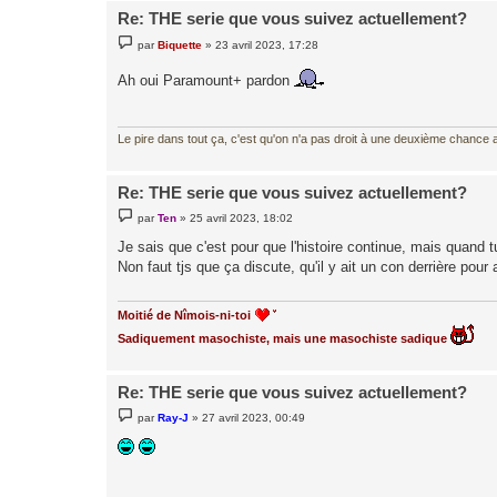
Re: THE serie que vous suivez actuellement?
M
par
Biquette
»
23 avril 2023, 17:28
e
s
Ah oui Paramount+ pardon
s
a
g
e
Le pire dans tout ça, c'est qu'on n'a pas droit à une deuxième chance al
Re: THE serie que vous suivez actuellement?
M
par
Ten
»
25 avril 2023, 18:02
e
s
Je sais que c'est pour que l'histoire continue, mais quand 
s
Non faut tjs que ça discute, qu'il y ait un con derrière pour 
a
g
e
Moitié de Nîmois-ni-toi
Sadiquement masochiste, mais une masochiste sadique
Re: THE serie que vous suivez actuellement?
M
par
Ray-J
»
27 avril 2023, 00:49
e
s
s
a
g
e