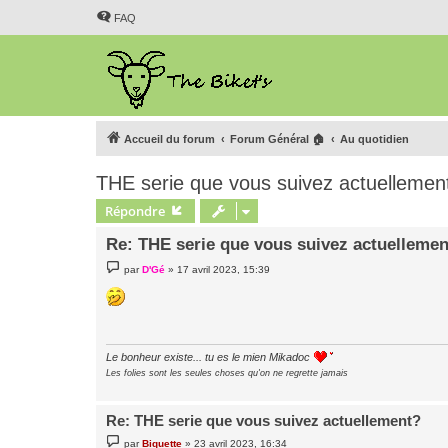
FAQ
Accueil du forum
Forum Général 🏠
Au quotidien
THE serie que vous suivez actuellemen
Répondre
Re: THE serie que vous suivez actuelleme
M
par
D'Gé
»
17 avril 2023, 15:39
e
s
s
a
g
e
Le bonheur existe... tu es le mien Mikadoc
Les folies sont les seules choses qu'on ne regrette jamais
Re: THE serie que vous suivez actuellement?
M
par
Biquette
»
23 avril 2023, 16:34