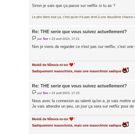
g
Sinon je sais que ça passe sur netflix si tu as ?
e
Le pire dans tout ça, c'est qu'on n'a pas droit à une deuxième chance al
Re: THE serie que vous suivez actuellement?
M
par
Ten
»
23 avril 2023, 17:21
e
s
Non je viens de regarder ce n'est pas sur netflix, c'est un
s
a
g
e
Moitié de Nîmois-ni-toi
Sadiquement masochiste, mais une masochiste sadique
Re: THE serie que vous suivez actuellement?
M
par
Ten
»
23 avril 2023, 17:23
e
s
Nous avec la connexion au ralenti qu'on a, je vais mettre 
s
Je vais attendre un peu, un jour ça sera sur netflix pour de
a
g
e
Moitié de Nîmois-ni-toi
Sadiquement masochiste, mais une masochiste sadique