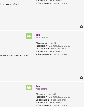
A remercié :
8804 times
A été remercié :
10547 times
it un mot. Ana
H
a
u
Ten
t
Modératrice
Messages :
42741
Inscription :
28 mai 2011, 11:21
Localisation :
Face à la Mer
A remercié :
8804 times
A été remercié :
10547 times
me des sans-abri pour
H
a
u
Ten
t
Modératrice
Messages :
42741
Inscription :
28 mai 2011, 11:21
Localisation :
Face à la Mer
A remercié :
8804 times
A été remercié :
10547 times