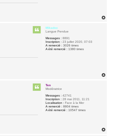
H
a
u
Mikadoc
t
Langue Pendue
Messages :
8891
Inscription :
23 juillet 2020, 07:03
A remercié :
3026 times
A été remercié :
1380 times
H
a
u
Ten
t
Modératrice
Messages :
42741
Inscription :
28 mai 2011, 11:21
Localisation :
Face à la Mer
A remercié :
8804 times
A été remercié :
10547 times
H
a