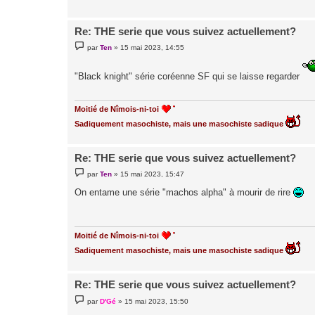
Re: THE serie que vous suivez actuellement?
M
par
Ten
»
15 mai 2023, 14:55
e
s
s
"Black knight" série coréenne SF qui se laisse regarder
a
g
e
Moitié de Nîmois-ni-toi
Sadiquement masochiste, mais une masochiste sadique
Re: THE serie que vous suivez actuellement?
M
par
Ten
»
15 mai 2023, 15:47
e
s
On entame une série "machos alpha" à mourir de rire
s
a
g
e
Moitié de Nîmois-ni-toi
Sadiquement masochiste, mais une masochiste sadique
Re: THE serie que vous suivez actuellement?
M
par
D'Gé
»
15 mai 2023, 15:50
e
s