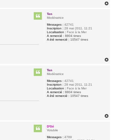
H
a
u
Ten
t
Modératrice
Messages :
42741
Inscription :
28 mai 2011, 11:21
Localisation :
Face à la Mer
A remercié :
8804 times
A été remercié :
10547 times
H
a
u
Ten
t
Modératrice
Messages :
42741
Inscription :
28 mai 2011, 11:21
Localisation :
Face à la Mer
A remercié :
8804 times
A été remercié :
10547 times
H
a
u
D'Gé
t
Volubile
Messages :
4789