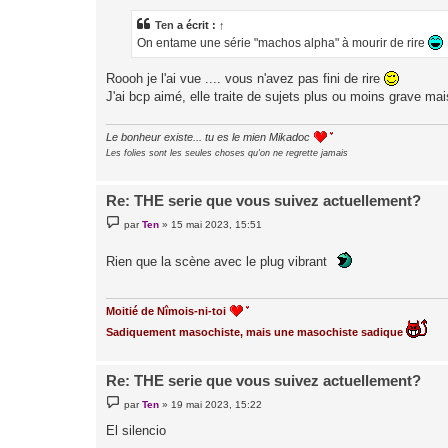
s
a
Ten
a écrit :
↑
g
On entame une série "machos alpha" à mourir de rire
e
Roooh je l'ai vue .... vous n'avez pas fini de rire
J'ai bcp aimé, elle traite de sujets plus ou moins grave m
Le bonheur existe... tu es le mien Mikadoc
Les folies sont les seules choses qu'on ne regrette jamais
Re: THE serie que vous suivez actuellement?
M
par
Ten
»
15 mai 2023, 15:51
e
s
s
Rien que la scène avec le plug vibrant
a
g
e
Moitié de Nîmois-ni-toi
Sadiquement masochiste, mais une masochiste sadique
Re: THE serie que vous suivez actuellement?
M
par
Ten
»
19 mai 2023, 15:22
e
s
El silencio
s
a