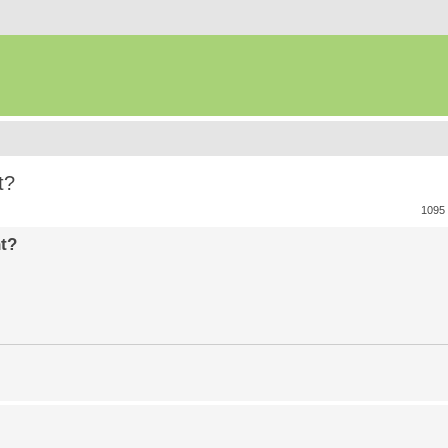
t?
1095
nt?