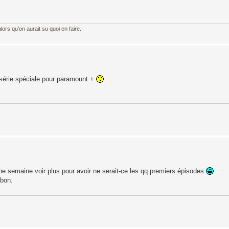
ors qu'on aurait su quoi en faire.
e série spéciale pour paramount +
une semaine voir plus pour avoir ne serait-ce les qq premiers épisodes
 bon.