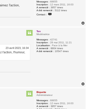
Messages :
68655
Inscription :
12 mars 2011, 16:03
aimez l'action,
A remercié :
3957 times
A été remercié :
5112 times
C
Contact :
o
n
t
H
a
a
c
u
t
Ten
t
e
Modératrice
r
B
Messages :
42741
i
Inscription :
28 mai 2011, 11:21
q
Localisation :
Face à la Mer
23 avril 2023, 16:34
u
A remercié :
8804 times
e
A été remercié :
10547 times
 l'action, l'humour,
t
t
e
H
a
u
Biquette
t
Administrateur
Messages :
68655
Inscription :
12 mars 2011, 16:03
A remercié :
3957 times