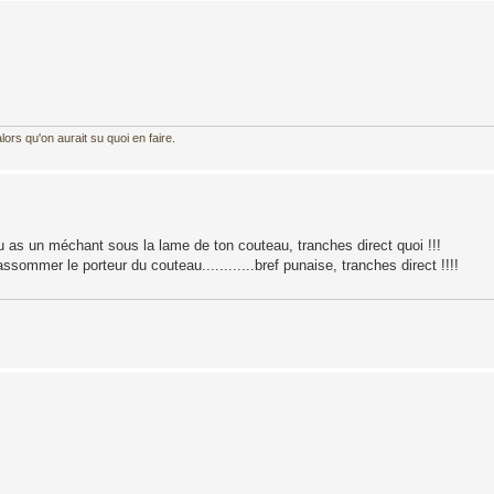
ors qu'on aurait su quoi en faire.
tu as un méchant sous la lame de ton couteau, tranches direct quoi !!!
assommer le porteur du couteau............bref punaise, tranches direct !!!!