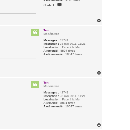
A été remercié :
5112 times
C
Contact :
o
n
t
a
H
c
a
t
e
u
Ten
r
t
Modératrice
B
i
Messages :
42741
q
Inscription :
28 mai 2011, 11:21
u
Localisation :
Face à la Mer
e
A remercié :
8804 times
t
A été remercié :
10547 times
t
e
H
a
u
Ten
t
Modératrice
Messages :
42741
Inscription :
28 mai 2011, 11:21
Localisation :
Face à la Mer
A remercié :
8804 times
A été remercié :
10547 times
H
a