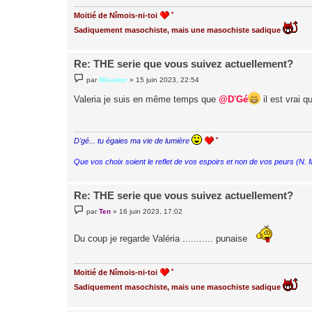
e
Moitié de Nîmois-ni-toi
Sadiquement masochiste, mais une masochiste sadique
Re: THE serie que vous suivez actuellement?
M
par
Mikadoc
»
15 juin 2023, 22:54
e
s
Valeria je suis en même temps que
@D'Gé
il est vrai 
s
a
g
e
D'gé... tu égaies ma vie de lumière
Que vos choix soient le reflet de vos espoirs et non de vos peurs (N.
Re: THE serie que vous suivez actuellement?
M
par
Ten
»
16 juin 2023, 17:02
e
s
s
Du coup je regarde Valéria ........... punaise
a
g
e
Moitié de Nîmois-ni-toi
Sadiquement masochiste, mais une masochiste sadique