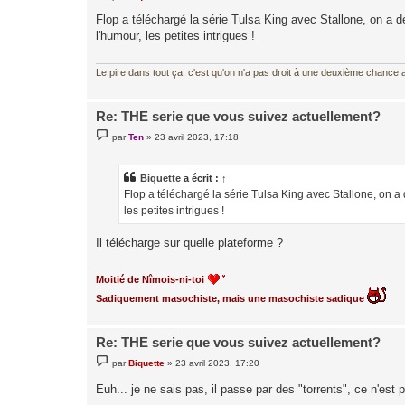
e
s
Flop a téléchargé la série Tulsa King avec Stallone, on a dé
s
l'humour, les petites intrigues !
a
g
e
Le pire dans tout ça, c'est qu'on n'a pas droit à une deuxième chance al
Re: THE serie que vous suivez actuellement?
M
par
Ten
»
23 avril 2023, 17:18
e
s
s
a
Biquette
a écrit :
↑
g
Flop a téléchargé la série Tulsa King avec Stallone, on a 
e
les petites intrigues !
Il télécharge sur quelle plateforme ?
Moitié de Nîmois-ni-toi
Sadiquement masochiste, mais une masochiste sadique
Re: THE serie que vous suivez actuellement?
M
par
Biquette
»
23 avril 2023, 17:20
e
s
Euh... je ne sais pas, il passe par des "torrents", ce n'est 
s
a