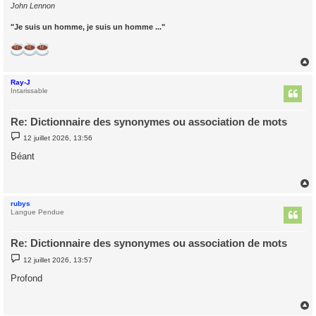
John Lennon
"Je suis un homme, je suis un homme ..."
Ray-J
t
Intarissable
Re: Dictionnaire des synonymes ou association de mots
M
12 juillet 2026, 13:56
e
s
Béant
s
a
g
e
rubys
t
Langue Pendue
Re: Dictionnaire des synonymes ou association de mots
M
12 juillet 2026, 13:57
e
s
Profond
s
a
g
e