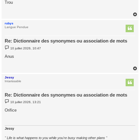
s
Trou
s
a
g
e
rubys
t
Langue Pendue
Re: Dictionnaire des synonymes ou association de mots
M
10 juillet 2026, 10:47
e
s
Anus
s
a
g
e
Jessy
t
Intarissable
Re: Dictionnaire des synonymes ou association de mots
M
10 juillet 2026, 13:21
e
s
Orifice
s
a
g
e
Jessy
" Life is what happens to you while you're busy making other plans "