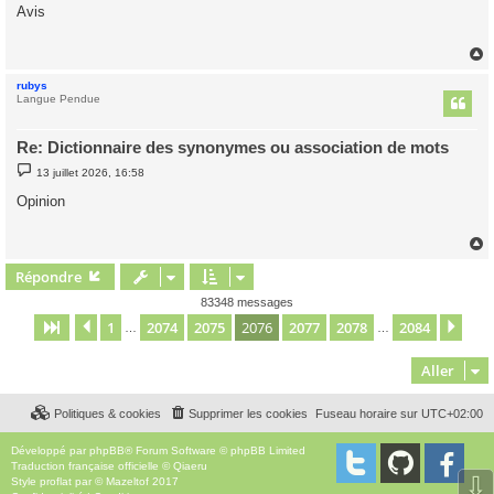
s
Avis
s
a
g
e
rubys
t
Langue Pendue
Re: Dictionnaire des synonymes ou association de mots
M
13 juillet 2026, 16:58
e
s
Opinion
s
a
g
e
Répondre
t
83348 messages
1
2074
2075
2076
2077
2078
2084
Page
2076
Précédent
sur
2084
Sui
…
…
Aller
Politiques & cookies
Supprimer les cookies
Fuseau horaire sur
UTC+02:00
Développé par
phpBB
® Forum Software © phpBB Limited
Traduction française officielle
©
Qiaeru
⇩
Style
proflat
par ©
Mazeltof
2017