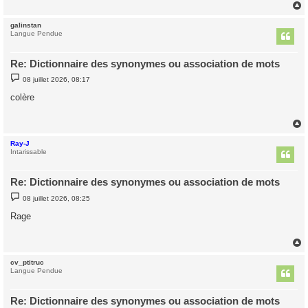
e
galinstan
t
Langue Pendue
Re: Dictionnaire des synonymes ou association de mots
M
08 juillet 2026, 08:17
e
s
colère
s
a
g
e
Ray-J
t
Intarissable
Re: Dictionnaire des synonymes ou association de mots
M
08 juillet 2026, 08:25
e
s
Rage
s
a
g
e
cv_ptitruc
t
Langue Pendue
Re: Dictionnaire des synonymes ou association de mots