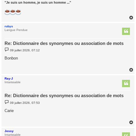
"Je suis un homme, je suis un homme ..."
rubys
t
Langue Pendue
Re: Dictionnaire des synonymes ou association de mots
M
09 juillet 2026, 07:12
e
s
Bonbon
s
a
g
e
Ray-J
t
Intarissable
Re: Dictionnaire des synonymes ou association de mots
M
09 juillet 2026, 07:53
e
s
Carie
s
a
g
e
Jessy
t
Intarissable