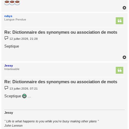
rubys
t
Langue Pendue
Re: Dictionnaire des synonymes ou association de mots
M
12 juillet 2026, 21:28
e
s
Septique
s
a
g
e
Jessy
t
Intarissable
Re: Dictionnaire des synonymes ou association de mots
M
13 juillet 2026, 07:21
e
s
Sceptique
...
s
a
g
e
Jessy
" Life is what happens to you while you're busy making other plans "
John Lennon