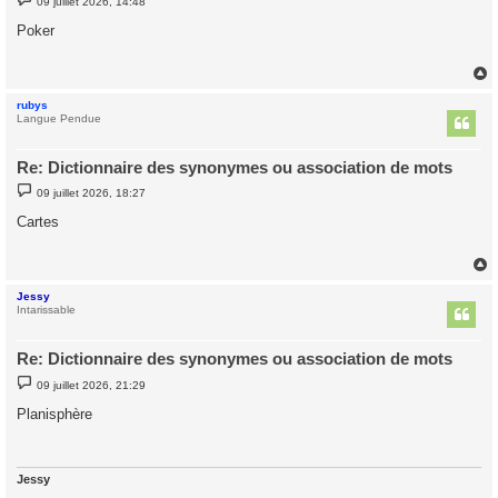
09 juillet 2026, 14:48
e
s
Poker
s
a
g
e
rubys
t
Langue Pendue
Re: Dictionnaire des synonymes ou association de mots
M
09 juillet 2026, 18:27
e
s
Cartes
s
a
g
e
Jessy
t
Intarissable
Re: Dictionnaire des synonymes ou association de mots
M
09 juillet 2026, 21:29
e
s
Planisphère
s
a
g
e
Jessy