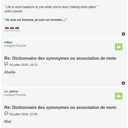
" Life is what happens to you while you're busy making other plans "
John Lennon
"Je suis un homme, je suis un homme ..."
rubys
t
Langue Pendue
Re: Dictionnaire des synonymes ou association de mots
M
08 juillet 2026, 18:13
e
s
Abeille
s
a
g
e
cv_ptitruc
t
Langue Pendue
Re: Dictionnaire des synonymes ou association de mots
M
08 juillet 2026, 22:58
e
s
Miel
s
a