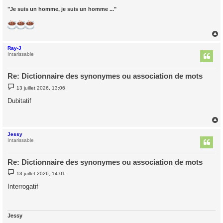
"Je suis un homme, je suis un homme ..."
Ray-J
t
Intarissable
Re: Dictionnaire des synonymes ou association de mots
M
13 juillet 2026, 13:06
e
s
Dubitatif
s
a
g
e
Jessy
t
Intarissable
Re: Dictionnaire des synonymes ou association de mots
M
13 juillet 2026, 14:01
e
s
Interrogatif
s
a
g
e
Jessy