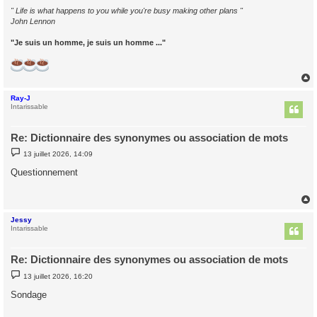
" Life is what happens to you while you're busy making other plans "
John Lennon
"Je suis un homme, je suis un homme ..."
Ray-J
t
Intarissable
Re: Dictionnaire des synonymes ou association de mots
M
13 juillet 2026, 14:09
e
s
Questionnement
s
a
g
e
Jessy
t
Intarissable
Re: Dictionnaire des synonymes ou association de mots
M
13 juillet 2026, 16:20
e
s
Sondage
s
a
g