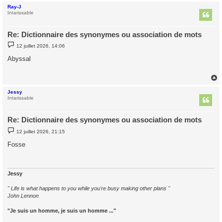
Ray-J
t
Intarissable
Re: Dictionnaire des synonymes ou association de mots
M
12 juillet 2026, 14:06
e
s
Abyssal
s
a
g
e
Jessy
t
Intarissable
Re: Dictionnaire des synonymes ou association de mots
M
12 juillet 2026, 21:15
e
s
Fosse
s
a
g
e
Jessy
" Life is what happens to you while you're busy making other plans "
John Lennon
"Je suis un homme, je suis un homme ..."