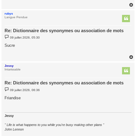
g
e
rubys
t
Langue Pendue
Re: Dictionnaire des synonymes ou association de mots
M
09 juillet 2026, 05:30
e
s
Sucre
s
a
g
e
Jessy
t
Intarissable
Re: Dictionnaire des synonymes ou association de mots
M
09 juillet 2026, 06:36
e
s
Friandise
s
a
g
e
Jessy
" Life is what happens to you while you're busy making other plans "
John Lennon