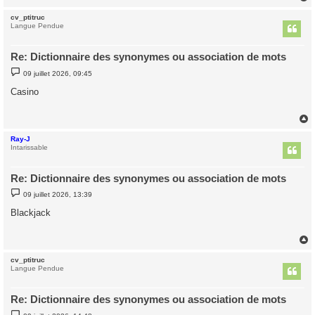
cv_ptitruc
t
Langue Pendue
Re: Dictionnaire des synonymes ou association de mots
M
09 juillet 2026, 09:45
e
s
Casino
s
a
g
e
Ray-J
t
Intarissable
Re: Dictionnaire des synonymes ou association de mots
M
09 juillet 2026, 13:39
e
s
Blackjack
s
a
g
e
cv_ptitruc
t
Langue Pendue
Re: Dictionnaire des synonymes ou association de mots
M