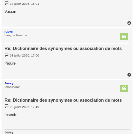
M
08 juillet 2026, 15:01
e
s
Vaccin
s
a
g
e
rubys
t
Langue Pendue
Re: Dictionnaire des synonymes ou association de mots
M
08 juillet 2026, 17:00
e
s
Piqûre
s
a
g
e
Jessy
t
Intarissable
Re: Dictionnaire des synonymes ou association de mots
M
08 juillet 2026, 17:49
e
s
Insecte
s
a
g
e
Jessy