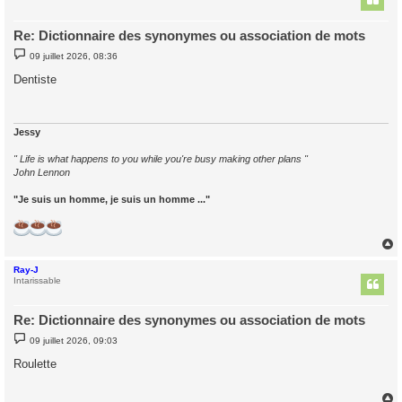
Re: Dictionnaire des synonymes ou association de mots
M
09 juillet 2026, 08:36
e
s
Dentiste
s
a
g
e
Jessy
" Life is what happens to you while you're busy making other plans "
John Lennon
"Je suis un homme, je suis un homme ..."
Ray-J
t
Intarissable
Re: Dictionnaire des synonymes ou association de mots
M
09 juillet 2026, 09:03
e
s
Roulette
s
a
g
e