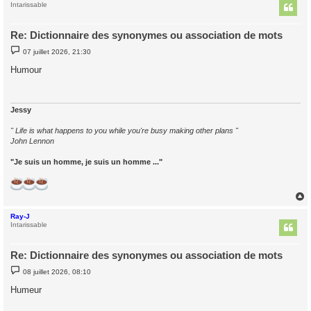
t
Intarissable
Re: Dictionnaire des synonymes ou association de mots
M
07 juillet 2026, 21:30
e
s
Humour
s
a
g
e
Jessy
" Life is what happens to you while you're busy making other plans "
John Lennon
"Je suis un homme, je suis un homme ..."
Ray-J
t
Intarissable
Re: Dictionnaire des synonymes ou association de mots
M
08 juillet 2026, 08:10
e
s
Humeur
s
a
g