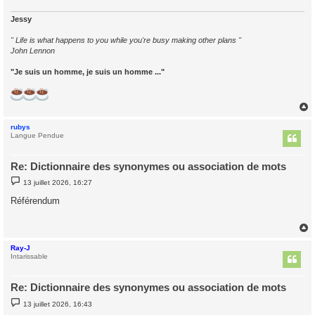
e
Jessy
" Life is what happens to you while you're busy making other plans "
John Lennon
"Je suis un homme, je suis un homme ..."
rubys
t
Langue Pendue
Re: Dictionnaire des synonymes ou association de mots
M
13 juillet 2026, 16:27
e
s
Référendum
s
a
g
e
Ray-J
t
Intarissable
Re: Dictionnaire des synonymes ou association de mots
M
13 juillet 2026, 16:43
e