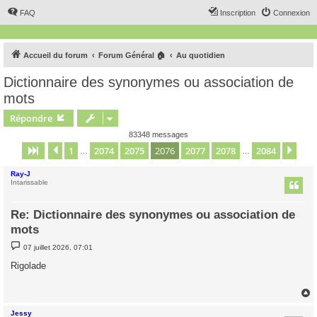
FAQ
Inscription
Connexion
Accueil du forum
Forum Général 🏠
Au quotidien
Dictionnaire des synonymes ou association de
mots
Répondre
83348 messages
1
2074
2075
2076
2077
2078
2084
Page
2076
Précédent
sur
2084
Sui
…
…
Ray-J
Intarissable
Re: Dictionnaire des synonymes ou association de
mots
M
07 juillet 2026, 07:01
e
s
Rigolade
s
a
g
e
Jessy