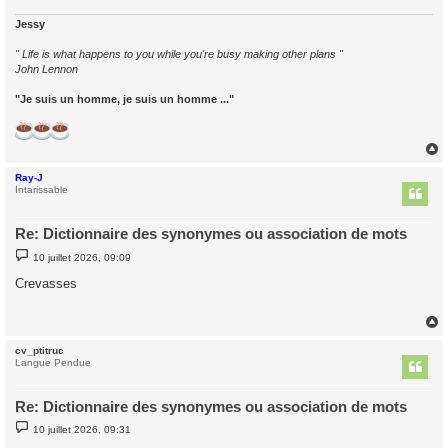
e
Jessy
" Life is what happens to you while you're busy making other plans "
John Lennon
"Je suis un homme, je suis un homme ..."
Ray-J
t
Intarissable
Re: Dictionnaire des synonymes ou association de mots
M
10 juillet 2026, 09:09
e
s
Crevasses
s
a
g
e
cv_ptitruc
t
Langue Pendue
Re: Dictionnaire des synonymes ou association de mots
M
10 juillet 2026, 09:31
e