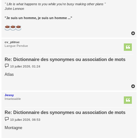
" Life is what happens to you while you're busy making other plans "
John Lennon
"Je suis un homme, je suis un homme ..."
cv_ptitruc
t
Langue Pendue
Re: Dictionnaire des synonymes ou association de mots
M
10 juillet 2026, 01:24
e
s
Atlas
s
a
g
e
Jessy
t
Intarissable
Re: Dictionnaire des synonymes ou association de mots
M
10 juillet 2026, 06:53
e
s
Montagne
s
a
g