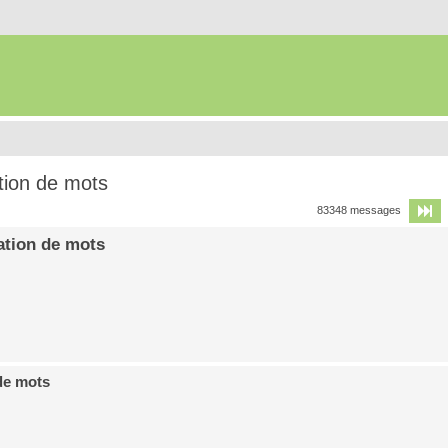
tion de mots
P
83348 messages
ation de mots
de mots