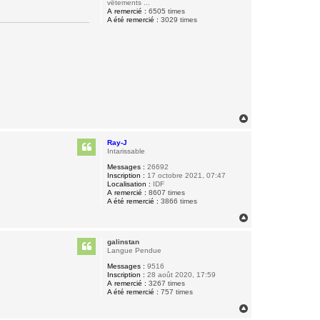
vêtements ...
A remercié :
6505 times
A été remercié :
3029 times
H
a
u
Ray-J
t
Intarissable
Messages :
26692
Inscription :
17 octobre 2021, 07:47
Localisation :
IDF
A remercié :
8607 times
A été remercié :
3866 times
H
a
u
galinstan
t
Langue Pendue
Messages :
9516
Inscription :
28 août 2020, 17:59
A remercié :
3267 times
A été remercié :
757 times
H
a