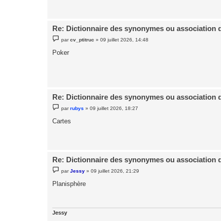
e
Re: Dictionnaire des synonymes ou association 
M
par
cv_ptitruc
»
09 juillet 2026, 14:48
e
s
Poker
s
a
g
e
Re: Dictionnaire des synonymes ou association 
M
par
rubys
»
09 juillet 2026, 18:27
e
s
Cartes
s
a
g
e
Re: Dictionnaire des synonymes ou association 
M
par
Jessy
»
09 juillet 2026, 21:29
e
s
Planisphère
s
a
g
e
Jessy