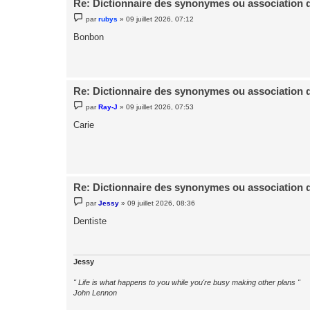
Re: Dictionnaire des synonymes ou association 
M
par
rubys
»
09 juillet 2026, 07:12
e
s
Bonbon
s
a
g
e
Re: Dictionnaire des synonymes ou association 
M
par
Ray-J
»
09 juillet 2026, 07:53
e
s
Carie
s
a
g
e
Re: Dictionnaire des synonymes ou association 
M
par
Jessy
»
09 juillet 2026, 08:36
e
s
Dentiste
s
a
g
e
Jessy
" Life is what happens to you while you're busy making other plans "
John Lennon