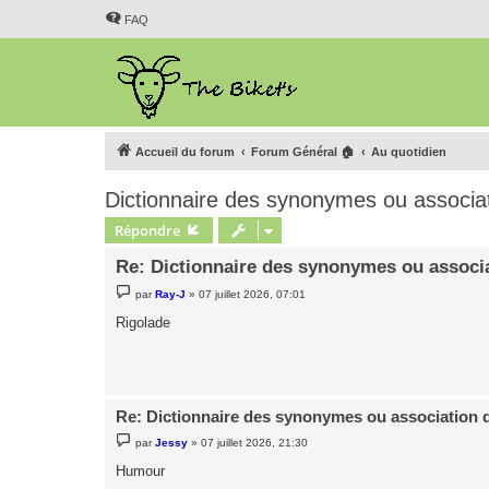
FAQ
Accueil du forum
Forum Général 🏠
Au quotidien
Dictionnaire des synonymes ou associa
Répondre
Re: Dictionnaire des synonymes ou associ
M
par
Ray-J
»
07 juillet 2026, 07:01
e
s
Rigolade
s
a
g
e
Re: Dictionnaire des synonymes ou association 
M
par
Jessy
»
07 juillet 2026, 21:30
e
s
Humour
s