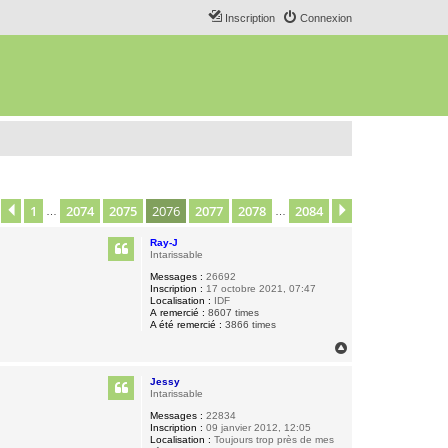
Inscription
Connexion
1
2074
2075
2076
2077
2078
2084
age
2076
Précédent
sur
2084
Suivant
…
…
Ray-J
Intarissable
Messages :
26692
Inscription :
17 octobre 2021, 07:47
Localisation :
IDF
A remercié :
8607 times
A été remercié :
3866 times
H
a
u
Jessy
t
Intarissable
Messages :
22834
Inscription :
09 janvier 2012, 12:05
Localisation :
Toujours trop près de mes