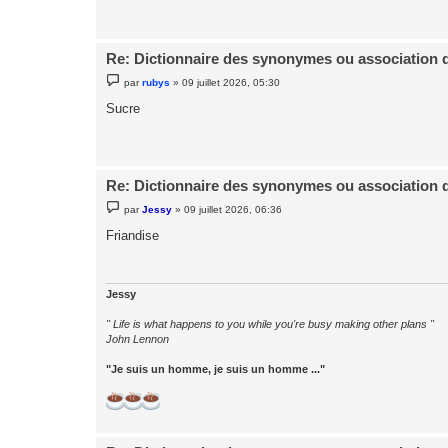
e
Re: Dictionnaire des synonymes ou association 
M
par
rubys
»
09 juillet 2026, 05:30
e
s
Sucre
s
a
g
e
Re: Dictionnaire des synonymes ou association 
M
par
Jessy
»
09 juillet 2026, 06:36
e
s
Friandise
s
a
g
e
Jessy
" Life is what happens to you while you're busy making other plans "
John Lennon
"Je suis un homme, je suis un homme ..."