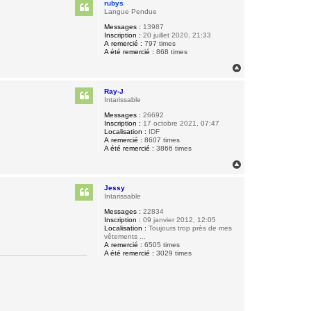
rubys
t
Langue Pendue
Messages :
13987
Inscription :
20 juillet 2020, 21:33
A remercié :
797 times
A été remercié :
868 times
H
a
u
Ray-J
t
Intarissable
Messages :
26692
Inscription :
17 octobre 2021, 07:47
Localisation :
IDF
A remercié :
8607 times
A été remercié :
3866 times
H
a
u
Jessy
t
Intarissable
Messages :
22834
Inscription :
09 janvier 2012, 12:05
Localisation :
Toujours trop près de mes
vêtements ...
A remercié :
6505 times
A été remercié :
3029 times