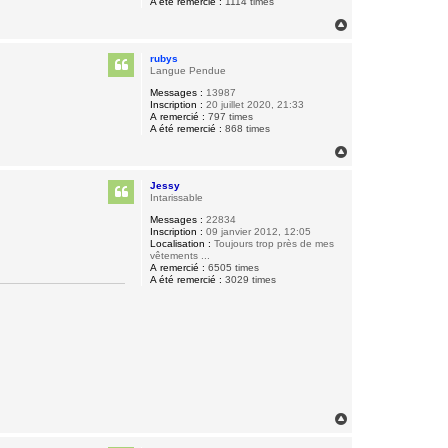
A été remercié :
1114 times
H
a
u
rubys
t
Langue Pendue
Messages :
13987
Inscription :
20 juillet 2020, 21:33
A remercié :
797 times
A été remercié :
868 times
H
a
u
Jessy
t
Intarissable
Messages :
22834
Inscription :
09 janvier 2012, 12:05
Localisation :
Toujours trop près de mes
vêtements ...
A remercié :
6505 times
A été remercié :
3029 times
H
a
u