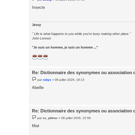
e
s
Insecte
s
a
g
e
Jessy
" Life is what happens to you while you're busy making other plans "
John Lennon
"Je suis un homme, je suis un homme ..."
Re: Dictionnaire des synonymes ou association 
M
par
rubys
»
08 juillet 2026, 18:13
e
s
Abeille
s
a
g
e
Re: Dictionnaire des synonymes ou association 
M
par
cv_ptitruc
»
08 juillet 2026, 22:58
e
s
Miel
s
a
g