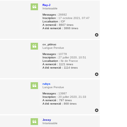
u
Ray-J
t
Intarissable
Messages :
26692
Inscription :
17 octobre 2021, 07:47
Localisation :
IDF
A remercié :
8607 times
A été remercié :
3866 times
H
a
u
cv_ptitruc
t
Langue Pendue
Messages :
10778
Inscription :
27 juillet 2020, 10:51
Localisation :
Ile de France
A remercié :
1121 times
A été remercié :
1114 times
H
a
u
rubys
t
Langue Pendue
Messages :
13987
Inscription :
20 juillet 2020, 21:33
A remercié :
797 times
A été remercié :
868 times
H
a
u
Jessy
t
Intarissable