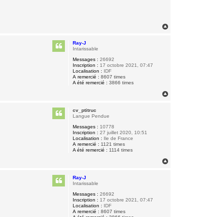
H
a
u
Ray-J
t
Intarissable
Messages :
26692
Inscription :
17 octobre 2021, 07:47
Localisation :
IDF
A remercié :
8607 times
A été remercié :
3866 times
H
a
u
cv_ptitruc
t
Langue Pendue
Messages :
10778
Inscription :
27 juillet 2020, 10:51
Localisation :
Ile de France
A remercié :
1121 times
A été remercié :
1114 times
H
a
u
Ray-J
t
Intarissable
Messages :
26692
Inscription :
17 octobre 2021, 07:47
Localisation :
IDF
A remercié :
8607 times