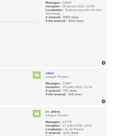
Messages :
22834
Inscription :
09 janvier 2012, 12:05
Localisation :
Toujours trop près de mes
vêtements ...
A remercié :
6505 times
A été remercié :
3029 times
H
a
u
rubys
t
Langue Pendue
Messages :
13987
Inscription :
20 juillet 2020, 21:33
A remercié :
797 times
A été remercié :
868 times
H
a
u
cv_ptitruc
t
Langue Pendue
Messages :
10778
Inscription :
27 juillet 2020, 10:51
Localisation :
Ile de France
A remercié :
1121 times