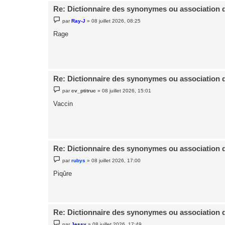
Re: Dictionnaire des synonymes ou association 
M
par
Ray-J
»
08 juillet 2026, 08:25
e
s
Rage
s
a
g
e
Re: Dictionnaire des synonymes ou association 
M
par
cv_ptitruc
»
08 juillet 2026, 15:01
e
s
Vaccin
s
a
g
e
Re: Dictionnaire des synonymes ou association 
M
par
rubys
»
08 juillet 2026, 17:00
e
s
Piqûre
s
a
g
e
Re: Dictionnaire des synonymes ou association 
M
par
Jessy
»
08 juillet 2026, 17:49