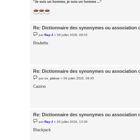
"Je suis un homme, je suis un homme ..."
Re: Dictionnaire des synonymes ou association 
M
par
Ray-J
»
09 juillet 2026, 09:03
e
s
Roulette
s
a
g
e
Re: Dictionnaire des synonymes ou association 
M
par
cv_ptitruc
»
09 juillet 2026, 09:45
e
s
Casino
s
a
g
e
Re: Dictionnaire des synonymes ou association 
M
par
Ray-J
»
09 juillet 2026, 13:39
e
s
Blackjack
s
a
g