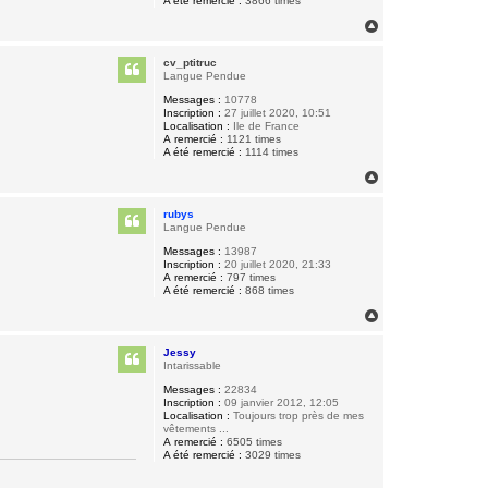
A été remercié :
3866 times
H
a
u
cv_ptitruc
t
Langue Pendue
Messages :
10778
Inscription :
27 juillet 2020, 10:51
Localisation :
Ile de France
A remercié :
1121 times
A été remercié :
1114 times
H
a
u
rubys
t
Langue Pendue
Messages :
13987
Inscription :
20 juillet 2020, 21:33
A remercié :
797 times
A été remercié :
868 times
H
a
u
Jessy
t
Intarissable
Messages :
22834
Inscription :
09 janvier 2012, 12:05
Localisation :
Toujours trop près de mes
vêtements ...
A remercié :
6505 times
A été remercié :
3029 times