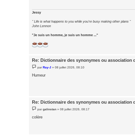
a
g
e
Jessy
" Life is what happens to you while you're busy making other plans "
John Lennon
"Je suis un homme, je suis un homme ..."
Re: Dictionnaire des synonymes ou association 
M
par
Ray-J
»
08 juillet 2026, 08:10
e
s
Humeur
s
a
g
e
Re: Dictionnaire des synonymes ou association 
M
par
galinstan
»
08 juillet 2026, 08:17
e
s
colère
s
a
g
e