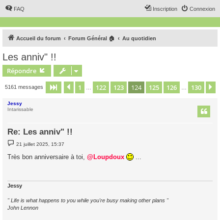
FAQ
Inscription
Connexion
Accueil du forum
Forum Général 🏠
Au quotidien
Les anniv" !!
Répondre
1
122
123
124
125
126
130
Page
124
Précédent
sur
130
5161 messages
…
…
Jessy
Intarissable
Re: Les anniv" !!
M
21 juillet 2025, 15:37
e
s
Très bon anniversaire à toi,
@Loupdoux
...
s
a
g
e
Jessy
" Life is what happens to you while you're busy making other plans "
John Lennon