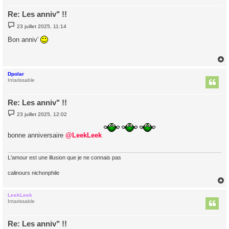
Re: Les anniv" !!
M
23 juillet 2025, 11:14
e
s
Bon anniv'
s
a
g
e
Dpolar
t
Intarissable
Re: Les anniv" !!
M
23 juillet 2025, 12:02
e
s
s
bonne anniversaire
@LeekLeek
a
g
e
L'amour est une illusion que je ne connais pas
calinours nichonphile
LeekLeek
t
Intarissable
Re: Les anniv" !!