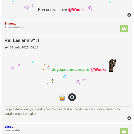
s
a
Bon anniversaire
@Wooki
g
e
Biquette
t
Administrateur
Re: Les anniv" !!
M
07 août 2025, 09:19
e
s
s
a
g
e
Joyeux anniversaire
@Wooki
Le pire dans tout ça, c'est qu'on n'a pas droit à une deuxième chance alors qu'on
aurait su quoi en faire.
Jessy
t
Intarissable