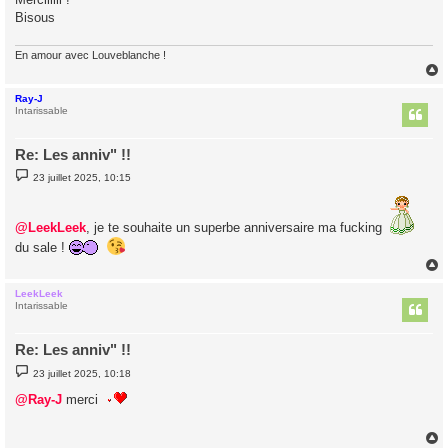
Bisous
En amour avec Louveblanche !
Ray-J
t
Intarissable
Re: Les anniv" !!
M
23 juillet 2025, 10:15
e
s
s
a
@LeekLeek
, je te souhaite un superbe anniversaire ma fucking
g
e
du sale !
LeekLeek
t
Intarissable
Re: Les anniv" !!
M
23 juillet 2025, 10:18
e
s
@Ray-J
merci
s
a
g
e