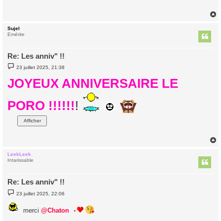
a
g
e
Sujel
t
Emérite
Re: Les anniv" !!
M
23 juillet 2025, 21:38
e
s
JOYEUX ANNIVERSAIRE LE
s
a
g
e
PORO !!!!!!
!
LeekLeek
t
Intarissable
Re: Les anniv" !!
M
23 juillet 2025, 22:06
e
s
s
merci
@Chaton
a
g