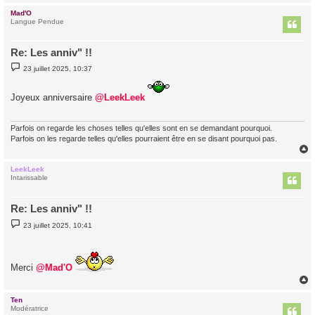
Mad'O
t
Langue Pendue
Re: Les anniv" !!
M
23 juillet 2025, 10:37
e
s
s
Joyeux anniversaire
@LeekLeek
a
g
e
Parfois on regarde les choses telles qu'elles sont en se demandant pourquoi.
Parfois on les regarde telles qu'elles pourraient être en se disant pourquoi pas.
LeekLeek
t
Intarissable
Re: Les anniv" !!
M
23 juillet 2025, 10:41
e
s
s
a
g
Merci
@Mad'O
e
Ten
t
Modératrice