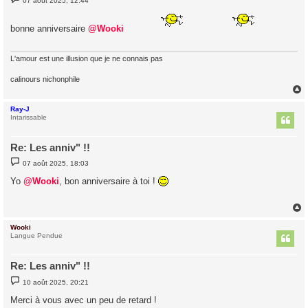
07 août 2025, 12:44
e
s
s
bonne anniversaire
@Wooki
a
g
e
L'amour est une illusion que je ne connais pas
calinours nichonphile
Ray-J
t
Intarissable
Re: Les anniv" !!
M
07 août 2025, 18:03
e
s
Yo
@Wooki
, bon anniversaire à toi !
s
a
g
e
Wooki
t
Langue Pendue
Re: Les anniv" !!
M
10 août 2025, 20:21
e
s
Merci à vous avec un peu de retard !
s