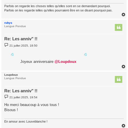
e
Parfois on regarde les choses telles qu'elles sont en se demandant pourquoi.
Parfois on les regarde telles qu'elles pourraient être en se disant pourquoi pas.
rubys
t
Langue Pendue
Re: Les anniv" !!
M
21 juillet 2025, 18:50
e
s
s
a
Joyeux anniversaire
@Loupdoux
g
e
Loupdoux
t
Langue Pendue
Re: Les anniv" !!
M
21 juillet 2025, 19:54
e
s
Ho merci beaucoup à vous tous !
s
Bisous !
a
g
e
En amour avec Louveblanche !