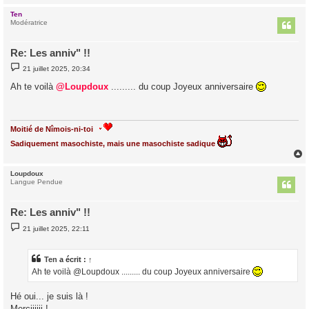
Ten
t
Modératrice
Re: Les anniv" !!
M
21 juillet 2025, 20:34
e
s
Ah te voilà
@Loupdoux
......... du coup Joyeux anniversaire
s
a
g
e
Moitié de Nîmois-ni-toi
Sadiquement masochiste, mais une masochiste sadique
Loupdoux
t
Langue Pendue
Re: Les anniv" !!
M
21 juillet 2025, 22:11
e
s
s
a
Ten
a écrit :
↑
g
Ah te voilà @Loupdoux ......... du coup Joyeux anniversaire
e
Hé oui... je suis là !
Merciiiiii !