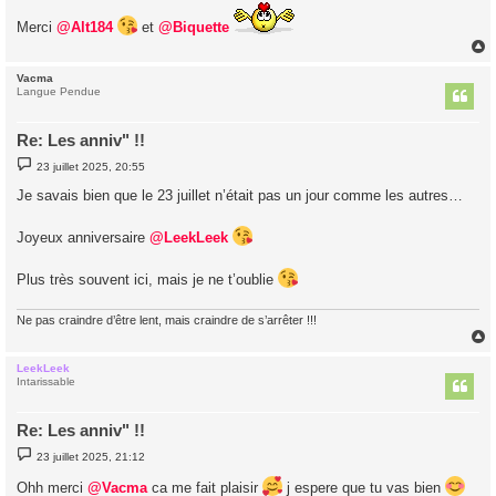
a
g
Merci
@Alt184
et
@Biquette
e
Vacma
t
Langue Pendue
Re: Les anniv" !!
M
23 juillet 2025, 20:55
e
s
Je savais bien que le 23 juillet n’était pas un jour comme les autres…
s
a
g
Joyeux anniversaire
@LeekLeek
e
Plus très souvent ici, mais je ne t’oublie
Ne pas craindre d’être lent, mais craindre de s’arrêter !!!
LeekLeek
t
Intarissable
Re: Les anniv" !!
M
23 juillet 2025, 21:12
e
s
Ohh merci
@Vacma
ca me fait plaisir
j espere que tu vas bien
s