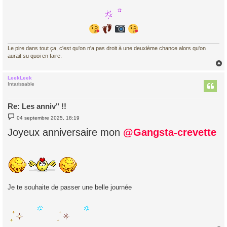
Le pire dans tout ça, c'est qu'on n'a pas droit à une deuxième chance alors qu'on
aurait su quoi en faire.
LeekLeek
t
Intarissable
Re: Les anniv" !!
M
04 septembre 2025, 18:19
e
s
Joyeux anniversaire mon
@Gangsta-crevette
s
a
g
e
Je te souhaite de passer une belle journée