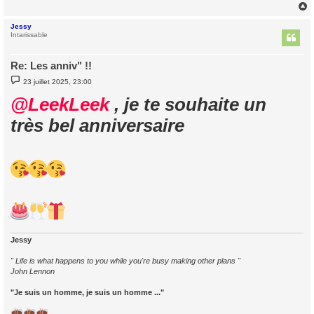
e
Jessy
t
Intarissable
Re: Les anniv" !!
M
23 juillet 2025, 23:00
e
s
@LeekLeek
, je te souhaite un
s
a
très bel anniversaire
g
e
Jessy
" Life is what happens to you while you're busy making other plans "
John Lennon
"Je suis un homme, je suis un homme ..."