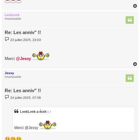
LeekLeek
t
Intarissable
Re: Les anniv" !!
M
23 juillet 2025, 23:03
e
s
s
a
g
Merci
@Jessy
e
Jessy
t
Intarissable
Re: Les anniv" !!
M
24 juillet 2025, 07:06
e
s
s
a
LeekLeek
a écrit :
↑
g
e
Merci @Jessy
...