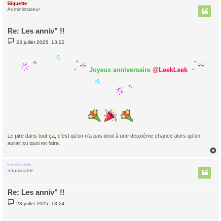
Biquette
t
Administrateur
Re: Les anniv" !!
M
23 juillet 2025, 13:22
e
s
s
a
Joyeux anniversaire
@LeekLeek
g
e
Le pire dans tout ça, c'est qu'on n'a pas droit à une deuxième chance alors qu'on
aurait su quoi en faire.
LeekLeek
t
Intarissable
Re: Les anniv" !!
M
23 juillet 2025, 13:24
e
s
s