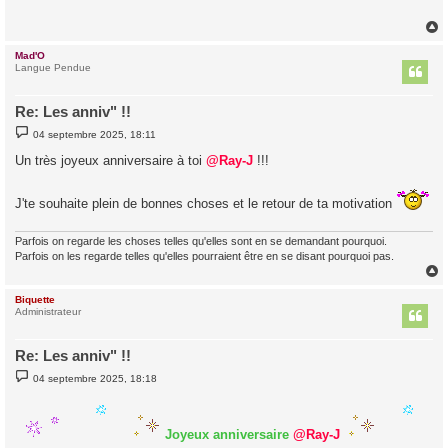
a
g
e
Mad'O
t
Langue Pendue
Re: Les anniv" !!
M
04 septembre 2025, 18:11
e
s
Un très joyeux anniversaire à toi
@Ray-J
!!!
s
a
g
J'te souhaite plein de bonnes choses et le retour de ta motivation
e
Parfois on regarde les choses telles qu'elles sont en se demandant pourquoi.
Parfois on les regarde telles qu'elles pourraient être en se disant pourquoi pas.
Biquette
t
Administrateur
Re: Les anniv" !!
M
04 septembre 2025, 18:18
e
s
s
a
Joyeux anniversaire
@Ray-J
g
e