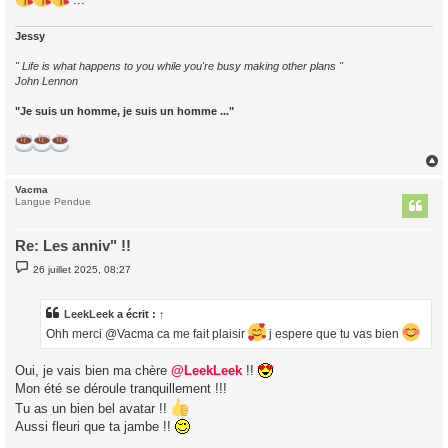
Jessy
" Life is what happens to you while you're busy making other plans "
John Lennon
"Je suis un homme, je suis un homme ..."
Vacma
t
Langue Pendue
Re: Les anniv" !!
M
26 juillet 2025, 08:27
e
s
s
a
LeekLeek
a écrit :
↑
g
Ohh merci @Vacma ca me fait plaisir
j espere que tu vas bien
e
Oui, je vais bien ma chère
@LeekLeek
!!
Mon été se déroule tranquillement !!!
Tu as un bien bel avatar !!
Aussi fleuri que ta jambe !!