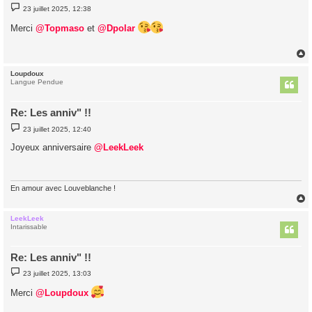
M
23 juillet 2025, 12:38
e
s
Merci
@Topmaso
et
@Dpolar
s
a
g
e
Loupdoux
t
Langue Pendue
Re: Les anniv" !!
M
23 juillet 2025, 12:40
e
s
Joyeux anniversaire
@LeekLeek
s
a
g
e
En amour avec Louveblanche !
LeekLeek
t
Intarissable
Re: Les anniv" !!
M
23 juillet 2025, 13:03
e
s
Merci
@Loupdoux
s
a
g