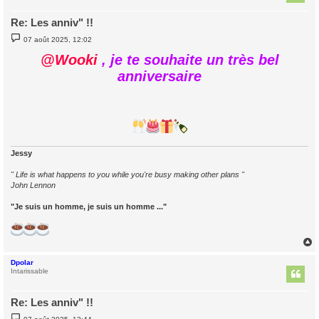
Re: Les anniv" !!
M
07 août 2025, 12:02
e
s
@Wooki
, je te souhaite un très bel
s
a
anniversaire
g
e
Jessy
" Life is what happens to you while you're busy making other plans "
John Lennon
"Je suis un homme, je suis un homme ..."
Dpolar
t
Intarissable
Re: Les anniv" !!
M