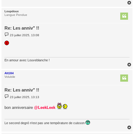
e
Loupdoux
t
Langue Pendue
Re: Les anniv" !!
M
23 juillet 2025, 13:08
e
s
s
a
g
e
En amour avec Louveblanche !
Alt184
t
Volubile
Re: Les anniv" !!
M
23 juillet 2025, 13:13
e
s
s
bon anniversaire
@LeekLeek
a
g
e
Le second degré n'est pas une température de cuisson