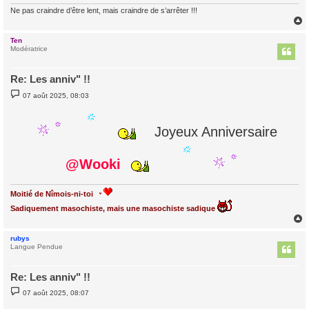
Ne pas craindre d’être lent, mais craindre de s’arrêter !!!
Ten
t
Modératrice
Re: Les anniv" !!
M
07 août 2025, 08:03
e
s
s
a
Joyeux Anniversaire
g
e
@Wooki
Moitié de Nîmois-ni-toi
Sadiquement masochiste, mais une masochiste sadique
rubys
t
Langue Pendue
Re: Les anniv" !!
M
07 août 2025, 08:07
e
s