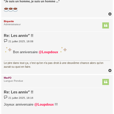
"Je suis un homme, je suis un homme ..."
Biquette
t
Administrateur
Re: Les anniv" !!
M
21 juillet 2025, 18:08
e
s
s
Bon anniversaire
@Loupdoux
a
g
e
Le pire dans tout ça, c'est qu'on n'a pas droit à une deuxième chance alors qu'on
aurait su quoi en faire.
Mad'O
t
Langue Pendue
Re: Les anniv" !!
M
21 juillet 2025, 18:16
e
s
Joyeux anniversaire
@Loupdoux
!!!
s
a
g