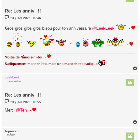
Re: Les anniv" !!
M
23 juillet 2025, 10:46
e
s
Gros gros gros gros bisou pour ton anniversaire
s
@LeekLeek
a
g
e
Moitié de Nîmois-ni-toi
Sadiquement masochiste, mais une masochiste sadique
LeekLeek
t
Intarissable
Re: Les anniv" !!
M
23 juillet 2025, 10:55
e
s
Merci
@Ten
s
a
g
e
Topmaso
t
Emérite