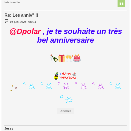
t
Intarissable
Re: Les anniv" !!
M
16 juin 2026, 06:34
e
s
@Dpolar
, je te souhaite un très
s
a
bel anniversaire
g
e
Jessy