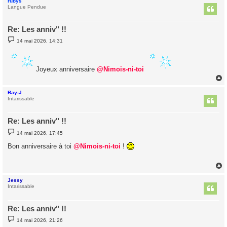
rubys
t
Langue Pendue
Re: Les anniv" !!
M
14 mai 2026, 14:31
e
s
s
a
Joyeux anniversaire
@Nimois-ni-toi
g
e
Ray-J
t
Intarissable
Re: Les anniv" !!
M
14 mai 2026, 17:45
e
s
Bon anniversaire à toi
@Nimois-ni-toi
!
s
a
g
e
Jessy
t
Intarissable
Re: Les anniv" !!
M
14 mai 2026, 21:26
e