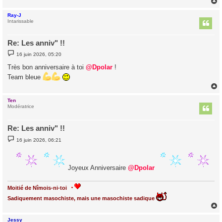
Ray-J
t
Intarissable
Re: Les anniv" !!
M
16 juin 2026, 05:20
e
s
Très bon anniversaire à toi
@Dpolar
!
s
a
Team bleue
g
e
Ten
t
Modératrice
Re: Les anniv" !!
M
16 juin 2026, 06:21
e
s
s
a
Joyeux Anniversaire
@Dpolar
g
e
Moitié de Nîmois-ni-toi
Sadiquement masochiste, mais une masochiste sadique
Jessy