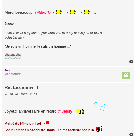
Merci beaucoup,
@Mad'O
...
Jessy
" Life is what happens to you while you're busy making other plans "
John Lennon
"Je suis un homme, je suis un homme ..."
Ten
t
Modératrice
Re: Les anniv" !!
M
02 juin 2026, 11:39
e
s
s
a
Joyeux anniversaire en retard
@Jessy
g
e
Moitié de Nîmois-ni-toi
Sadiquement masochiste, mais une masochiste sadique