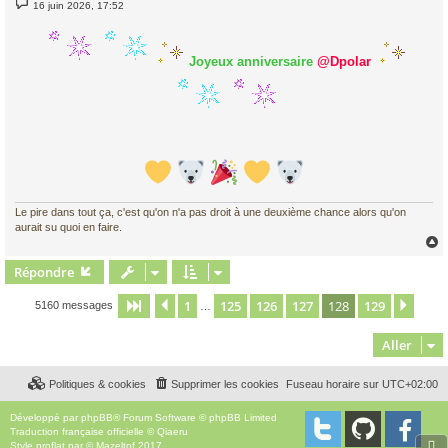
M
16 juin 2026, 17:52
e
s
s
a
Joyeux anniversaire
@Dpolar
g
e
Le pire dans tout ça, c'est qu'on n'a pas droit à une deuxième chance alors qu'on
aurait su quoi en faire.
Répondre
t
1
125
126
127
128
129
Page
128
Précédent
sur
129
Suiv
5160 messages
…
Aller
Politiques & cookies
Supprimer les cookies
Fuseau horaire sur
UTC+02:00
Développé par
phpBB
® Forum Software © phpBB Limited
Traduction française officielle
©
Qiaeru
Style
proflat
par ©
Mazeltof
2017