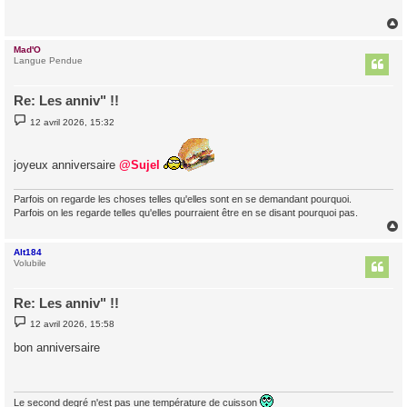
a
g
e
Mad'O
t
Langue Pendue
Re: Les anniv" !!
M
12 avril 2026, 15:32
e
s
s
a
joyeux anniversaire
@Sujel
g
e
Parfois on regarde les choses telles qu'elles sont en se demandant pourquoi.
Parfois on les regarde telles qu'elles pourraient être en se disant pourquoi pas.
Alt184
t
Volubile
Re: Les anniv" !!
M
12 avril 2026, 15:58
e
s
bon anniversaire
s
a
g
e
Le second degré n'est pas une température de cuisson