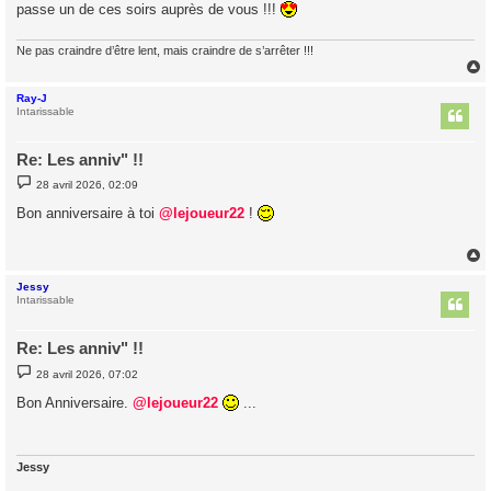
passe un de ces soirs auprès de vous !!!
Ne pas craindre d’être lent, mais craindre de s’arrêter !!!
Ray-J
t
Intarissable
Re: Les anniv" !!
M
28 avril 2026, 02:09
e
s
Bon anniversaire à toi
@lejoueur22
!
s
a
g
e
Jessy
t
Intarissable
Re: Les anniv" !!
M
28 avril 2026, 07:02
e
s
Bon Anniversaire.
@lejoueur22
...
s
a
g
e
Jessy