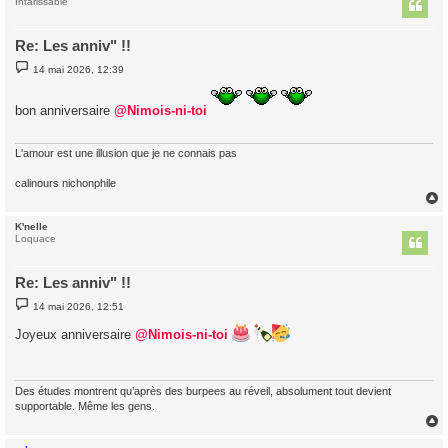
t
Intarissable
Re: Les anniv" !!
M
14 mai 2026, 12:39
e
s
s
bon anniversaire
@Nimois-ni-toi
a
g
e
L'amour est une illusion que je ne connais pas
calinours nichonphile
K'nelle
t
Loquace
Re: Les anniv" !!
M
14 mai 2026, 12:51
e
s
Joyeux anniversaire
@Nimois-ni-toi
s
a
g
e
Des études montrent qu’après des burpees au réveil, absolument tout devient
supportable. Même les gens.