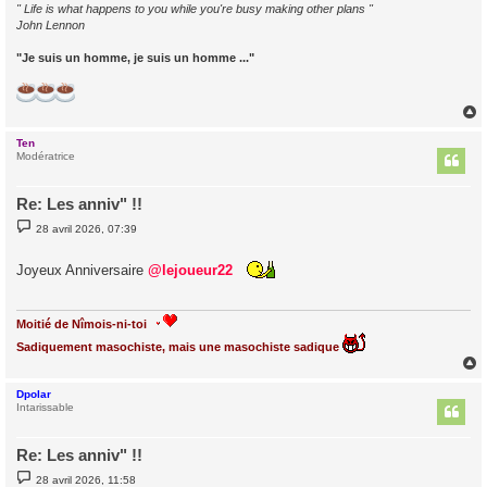
" Life is what happens to you while you're busy making other plans "
John Lennon
"Je suis un homme, je suis un homme ..."
Ten
t
Modératrice
Re: Les anniv" !!
M
28 avril 2026, 07:39
e
s
s
Joyeux Anniversaire
@lejoueur22
a
g
e
Moitié de Nîmois-ni-toi
Sadiquement masochiste, mais une masochiste sadique
Dpolar
t
Intarissable
Re: Les anniv" !!
M
28 avril 2026, 11:58