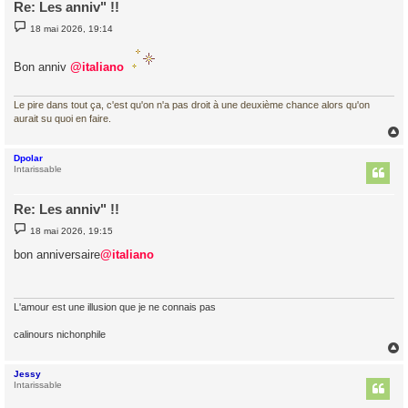
Re: Les anniv" !!
M
18 mai 2026, 19:14
e
s
s
Bon anniv
@italiano
a
g
e
Le pire dans tout ça, c'est qu'on n'a pas droit à une deuxième chance alors qu'on
aurait su quoi en faire.
Dpolar
t
Intarissable
Re: Les anniv" !!
M
18 mai 2026, 19:15
e
s
bon anniversaire
@italiano
s
a
g
e
L'amour est une illusion que je ne connais pas
calinours nichonphile
Jessy
t
Intarissable