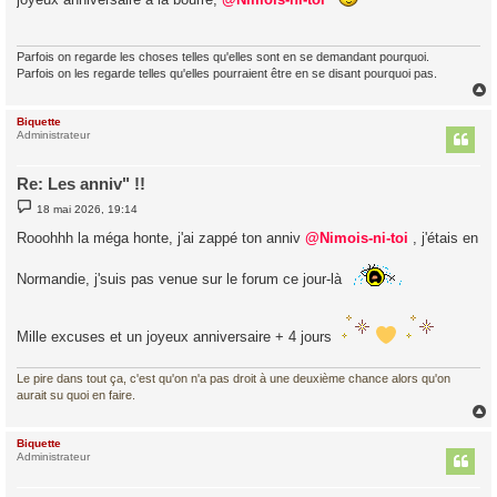
a
g
e
Parfois on regarde les choses telles qu'elles sont en se demandant pourquoi.
Parfois on les regarde telles qu'elles pourraient être en se disant pourquoi pas.
Biquette
t
Administrateur
Re: Les anniv" !!
M
18 mai 2026, 19:14
e
s
Rooohhh la méga honte, j'ai zappé ton anniv
@Nimois-ni-toi
, j'étais en
s
a
g
Normandie, j'suis pas venue sur le forum ce jour-là
e
Mille excuses et un joyeux anniversaire + 4 jours
Le pire dans tout ça, c'est qu'on n'a pas droit à une deuxième chance alors qu'on
aurait su quoi en faire.
Biquette
t
Administrateur