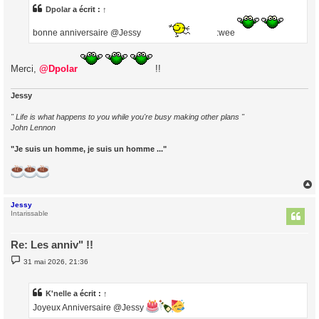
a
Dpolar
a écrit :
↑
g
e
bonne anniversaire @Jessy
:wee
Merci,
@Dpolar
!!
Jessy
" Life is what happens to you while you're busy making other plans "
John Lennon
"Je suis un homme, je suis un homme ..."
Jessy
t
Intarissable
Re: Les anniv" !!
M
31 mai 2026, 21:36
e
s
s
a
K'nelle
a écrit :
↑
g
Joyeux Anniversaire @Jessy
e