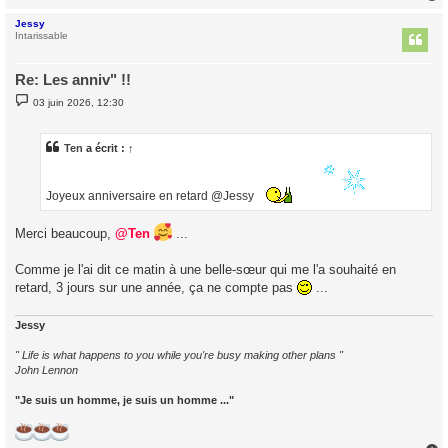
Jessy
t
Intarissable
Re: Les anniv" !!
M
03 juin 2026, 12:30
e
s
s
a
Ten
a écrit :
↑
g
e
Joyeux anniversaire en retard @Jessy
Merci beaucoup,
@Ten
...
Comme je l'ai dit ce matin à une belle-sœur qui me l'a souhaité en
retard, 3 jours sur une année, ça ne compte pas
...
Jessy
" Life is what happens to you while you're busy making other plans "
John Lennon
"Je suis un homme, je suis un homme ..."