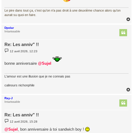
Le pire dans tout ça, c'est qu'on n'a pas droit à une deuxième chance alors qu'on
aurait su quoi en faire.
Dpolar
t
Intarissable
Re: Les anniv" !!
M
12 avril 2026, 12:23
e
s
s
bonne anniversaire
@Sujel
a
g
e
L'amour est une illusion que je ne connais pas
calinours nichonphile
Ray-J
t
Intarissable
Re: Les anniv" !!
M
12 avril 2026, 15:28
e
s
@Sujel
, bon anniversaire à toi sandwich boy !
s