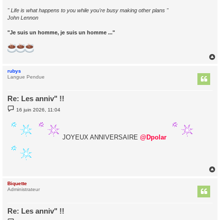
" Life is what happens to you while you're busy making other plans "
John Lennon
"Je suis un homme, je suis un homme ..."
rubys
t
Langue Pendue
Re: Les anniv" !!
M
16 juin 2026, 11:04
e
s
s
a
JOYEUX ANNIVERSAIRE
@Dpolar
g
e
Biquette
t
Administrateur
Re: Les anniv" !!