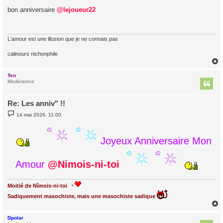
e
s
bon anniversaire
@lejoueur22
s
a
g
e
L'amour est une illusion que je ne connais pas
calinours nichonphile
Ten
t
Modératrice
Re: Les anniv" !!
M
14 mai 2026, 11:00
e
s
s
a
Joyeux Anniversaire Mon
g
e
Amour
@Nimois-ni-toi
Moitié de Nîmois-ni-toi
Sadiquement masochiste, mais une masochiste sadique
Dpolar