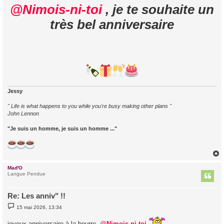
s
@Nimois-ni-toi
, je te souhaite un
s
a
très bel anniversaire
g
e
Jessy
" Life is what happens to you while you're busy making other plans "
John Lennon
"Je suis un homme, je suis un homme ..."
Mad'O
t
Langue Pendue
Re: Les anniv" !!
M
15 mai 2026, 13:34
e
s
joyeux anniversaire à la bourre,
s
@Nimois-ni-toi