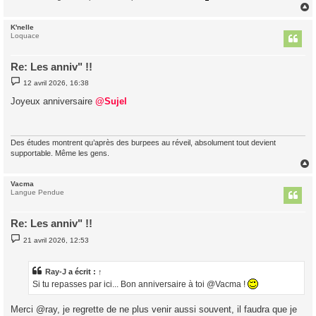
K'nelle
t
Loquace
Re: Les anniv" !!
M
12 avril 2026, 16:38
e
s
Joyeux anniversaire
@Sujel
s
a
g
e
Des études montrent qu’après des burpees au réveil, absolument tout devient
supportable. Même les gens.
Vacma
t
Langue Pendue
Re: Les anniv" !!
M
21 avril 2026, 12:53
e
s
s
a
Ray-J
a écrit :
↑
g
Si tu repasses par ici... Bon anniversaire à toi @Vacma !
e
Merci @ray, je regrette de ne plus venir aussi souvent, il faudra que je