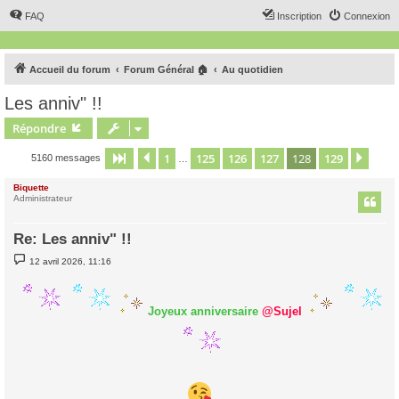
FAQ
Inscription
Connexion
Accueil du forum
Forum Général 🏠
Au quotidien
Les anniv" !!
Répondre
1
125
126
127
128
129
Page
128
Précédent
sur
129
Suiv
5160 messages
…
Biquette
Administrateur
Re: Les anniv" !!
M
12 avril 2026, 11:16
e
s
s
a
Joyeux anniversaire
@Sujel
g
e