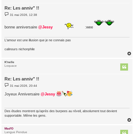
Re: Les anniv" !!
M
31 mai 2026, 12:38
e
s
s
bonne anniversaire
@Jessy
:wee
a
g
e
L'amour est une illusion que je ne connais pas
calinours nichonphile
K'nelle
t
Loquace
Re: Les anniv" !!
M
31 mai 2026, 20:44
e
s
Joyeux Anniversaire
@Jessy
s
a
g
e
Des études montrent qu’après des burpees au réveil, absolument tout devient
supportable. Même les gens.
Mad'O
t
Langue Pendue