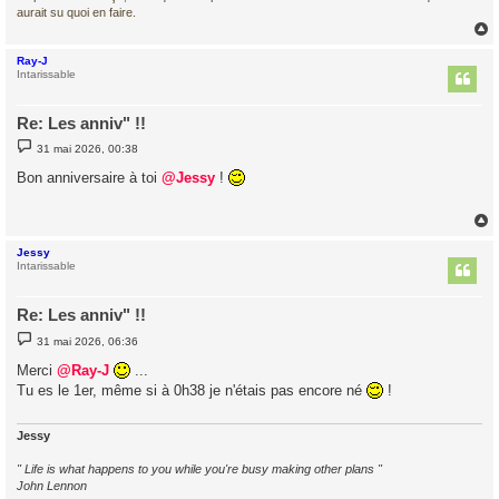
aurait su quoi en faire.
Ray-J
t
Intarissable
Re: Les anniv" !!
M
31 mai 2026, 00:38
e
s
Bon anniversaire à toi
@Jessy
!
s
a
g
e
Jessy
t
Intarissable
Re: Les anniv" !!
M
31 mai 2026, 06:36
e
s
Merci
@Ray-J
...
s
Tu es le 1er, même si à 0h38 je n'étais pas encore né
!
a
g
e
Jessy
" Life is what happens to you while you're busy making other plans "
John Lennon