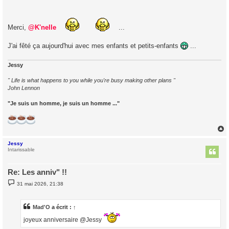
Merci,
@K'nelle
...
J'ai fêté ça aujourd'hui avec mes enfants et petits-enfants
...
Jessy
" Life is what happens to you while you're busy making other plans "
John Lennon
"Je suis un homme, je suis un homme ..."
Jessy
t
Intarissable
Re: Les anniv" !!
M
31 mai 2026, 21:38
e
s
s
a
Mad'O
a écrit :
↑
g
e
joyeux anniversaire @Jessy