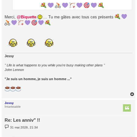
Merci,
@Biquette
... Tu me gâtes avec tous ces présents
Jessy
" Life is what happens to you while you're busy making other plans "
John Lennon
"Je suis un homme, je suis un homme ..."
Jessy
t
Intarissable
Re: Les anniv" !!
M
31 mai 2026, 21:34
e
s
s