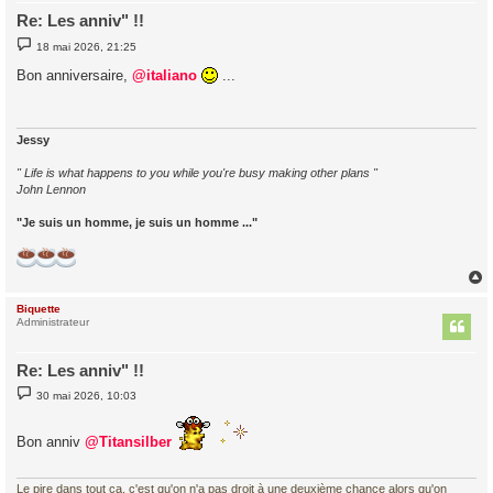
Re: Les anniv" !!
M
18 mai 2026, 21:25
e
s
Bon anniversaire,
@italiano
...
s
a
g
e
Jessy
" Life is what happens to you while you're busy making other plans "
John Lennon
"Je suis un homme, je suis un homme ..."
Biquette
t
Administrateur
Re: Les anniv" !!
M
30 mai 2026, 10:03
e
s
s
Bon anniv
@Titansilber
a
g
e
Le pire dans tout ça, c'est qu'on n'a pas droit à une deuxième chance alors qu'on