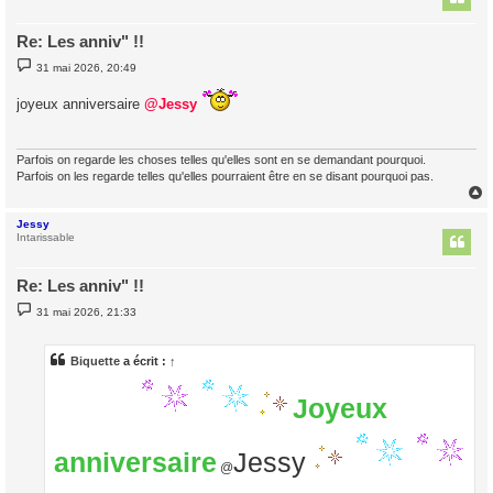
Re: Les anniv" !!
M
31 mai 2026, 20:49
e
s
joyeux anniversaire
s
@Jessy
a
g
e
Parfois on regarde les choses telles qu'elles sont en se demandant pourquoi.
Parfois on les regarde telles qu'elles pourraient être en se disant pourquoi pas.
Jessy
t
Intarissable
Re: Les anniv" !!
M
31 mai 2026, 21:33
e
s
s
a
Biquette
a écrit :
↑
g
e
Joyeux
anniversaire
Jessy
@