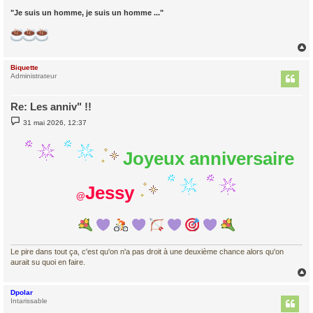
"Je suis un homme, je suis un homme ..."
Biquette
t
Administrateur
Re: Les anniv" !!
M
31 mai 2026, 12:37
e
s
s
Joyeux anniversaire
a
g
e
Jessy
@
Le pire dans tout ça, c'est qu'on n'a pas droit à une deuxième chance alors qu'on
aurait su quoi en faire.
Dpolar
t
Intarissable