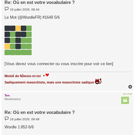
Re: Où en est votre vocabulaire ?
M
16 juillet 2026, 08:44
e
s
Le Mot (@WordleFR) #1649 5/6
s
a
g
e
[Vous devez vous connecter ou vous inscrire pour voir ce lien]
Moitié de Nîmois-ni-toi
Sadiquement masochiste, mais une masochiste sadique
EN LIGNE
Ten
t
Modératrice
Re: Où en est votre vocabulaire ?
M
16 juillet 2026, 08:48
e
s
Wordle 1 853 6/6
s
a