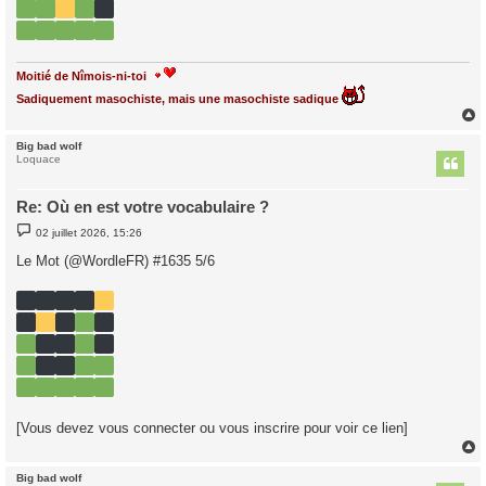
Moitié de Nîmois-ni-toi
Sadiquement masochiste, mais une masochiste sadique
Big bad wolf
t
Loquace
Re: Où en est votre vocabulaire ?
M
02 juillet 2026, 15:26
e
s
Le Mot (@WordleFR) #1635 5/6
s
a
g
e
[Vous devez vous connecter ou vous inscrire pour voir ce lien]
Big bad wolf