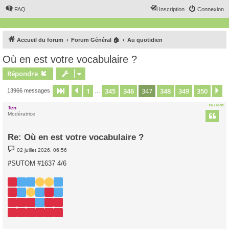
FAQ
Inscription
Connexion
Accueil du forum
Forum Général 🏠
Au quotidien
Où en est votre vocabulaire ?
Répondre
1
345
346
347
348
349
350
Page
347
Précédent
sur
350
S
13966 messages
…
EN LIGNE
Ten
Modératrice
Re: Où en est votre vocabulaire ?
M
02 juillet 2026, 06:56
e
s
#SUTOM #1637 4/6
s
a
g
e