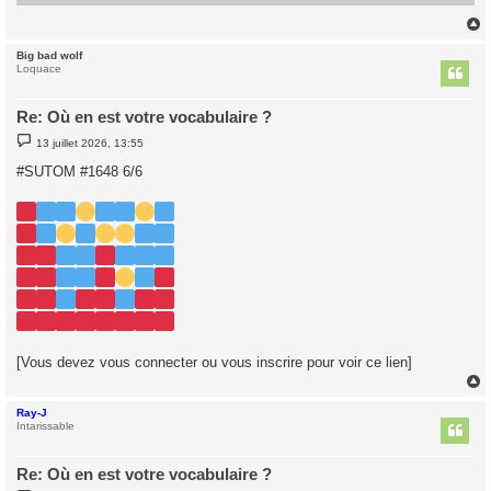
Big bad wolf
t
Loquace
Re: Où en est votre vocabulaire ?
M
13 juillet 2026, 13:55
e
s
#SUTOM #1648 6/6
s
a
g
e
[Vous devez vous connecter ou vous inscrire pour voir ce lien]
Ray-J
t
Intarissable
Re: Où en est votre vocabulaire ?