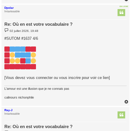
EN LIGNE
Dpolar
t
Intarissable
Re: Où en est votre vocabulaire ?
M
02 juillet 2026, 19:48
e
s
#SUTOM #1637 4/6
s
a
g
e
[Vous devez vous connecter ou vous inscrire pour voir ce lien]
L'amour est une illusion que je ne connais pas
calinours nichonphile
Ray-J
t
Intarissable
Re: Où en est votre vocabulaire ?