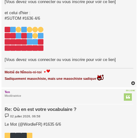
[Vous devez vous connecter ou vous inscrire pour voir ce lien]
et celui d'hier :
#SUTOM #1636 4/6
[Vous devez vous connecter ou vous inscrire pour voir ce lien]
Moitié de Nîmois-ni-toi
Sadiquement masochiste, mais une masochiste sadique
EN LIGNE
Ten
t
Modératrice
Re: Où en est votre vocabulaire ?
M
02 juillet 2026, 06:58
e
s
Le Mot (@WordleFR) #1635 6/6
s
a
g
e