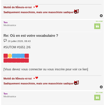
Moitié de Nîmois-ni-toi
Sadiquement masochiste, mais une masochiste sadique
EN LIGNE
Ten
t
Modératrice
Re: Où en est votre vocabulaire ?
M
16 juillet 2026, 08:43
e
s
#SUTOM #1651 2/6
s
a
g
e
[Vous devez vous connecter ou vous inscrire pour voir ce lien]
Moitié de Nîmois-ni-toi
Sadiquement masochiste, mais une masochiste sadique
EN LIGNE
Ten
t
Modératrice