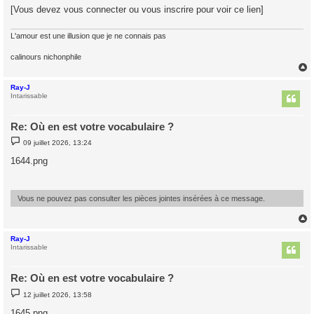
[Vous devez vous connecter ou vous inscrire pour voir ce lien]
L'amour est une illusion que je ne connais pas
calinours nichonphile
Ray-J
t
Intarissable
Re: Où en est votre vocabulaire ?
M
09 juillet 2026, 13:24
e
s
1644.png
s
a
g
e
Vous ne pouvez pas consulter les pièces jointes insérées à ce message.
Ray-J
t
Intarissable
Re: Où en est votre vocabulaire ?
M
12 juillet 2026, 13:58
e
s
1645.png