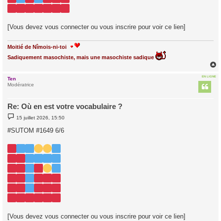
[Vous devez vous connecter ou vous inscrire pour voir ce lien]
Moitié de Nîmois-ni-toi
Sadiquement masochiste, mais une masochiste sadique
EN LIGNE
Ten
t
Modératrice
Re: Où en est votre vocabulaire ?
M
15 juillet 2026, 15:50
e
s
#SUTOM #1649 6/6
s
a
g
e
[Vous devez vous connecter ou vous inscrire pour voir ce lien]