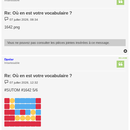
t
Intarissable
Re: Où en est votre vocabulaire ?
M
07 juillet 2026, 08:34
e
s
1642.png
s
a
g
e
Vous ne pouvez pas consulter les pièces jointes insérées à ce message.
EN LIGNE
Dpolar
t
Intarissable
Re: Où en est votre vocabulaire ?
M
07 juillet 2026, 12:32
e
s
#SUTOM #1642 5/6
s
a
g
e