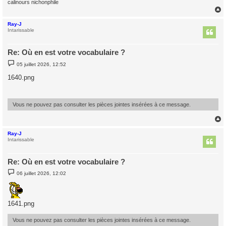
calinours nichonphile
Ray-J
t
Intarissable
Re: Où en est votre vocabulaire ?
M
05 juillet 2026, 12:52
e
s
1640.png
s
a
g
e
Vous ne pouvez pas consulter les pièces jointes insérées à ce message.
Ray-J
t
Intarissable
Re: Où en est votre vocabulaire ?
M
06 juillet 2026, 12:02
e
s
s
a
g
1641.png
e
Vous ne pouvez pas consulter les pièces jointes insérées à ce message.