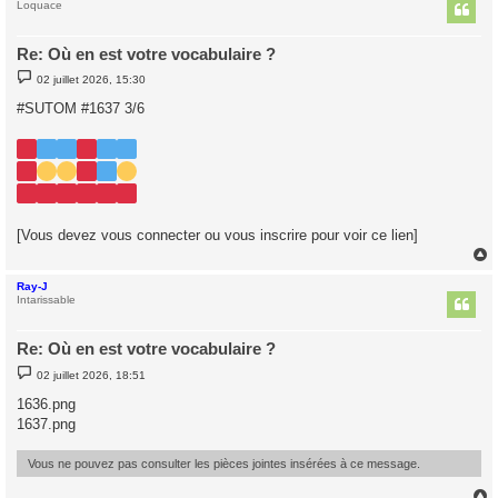
t
Loquace
Re: Où en est votre vocabulaire ?
M
02 juillet 2026, 15:30
e
s
#SUTOM #1637 3/6
s
a
g
e
[Vous devez vous connecter ou vous inscrire pour voir ce lien]
Ray-J
t
Intarissable
Re: Où en est votre vocabulaire ?
M
02 juillet 2026, 18:51
e
s
1636.png
s
1637.png
a
g
e
Vous ne pouvez pas consulter les pièces jointes insérées à ce message.