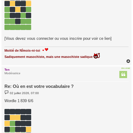
[Vous devez vous connecter ou vous inscrire pour voir ce lien]
Moitié de Nîmois-ni-toi
Sadiquement masochiste, mais une masochiste sadique
EN LIGNE
Ten
t
Modératrice
Re: Où en est votre vocabulaire ?
M
02 juillet 2026, 07:00
e
s
Wordle 1 839 6/6
s
a
g
e