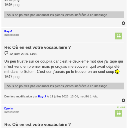
s
1646.png
a
g
e
Vous ne pouvez pas consulter les pièces jointes insérées à ce message.
Ray-J
t
Intarissable
Re: Où en est votre vocabulaire ?
M
12 juillet 2026, 14:03
e
s
Un peu frustré sur ce coup-là car c'est le deuxième mot que j'ai tapé qui
s
m'est venu en premier mais je croyais me souvenir qu'il avait déjà été
a
g
mit dans le Sutom. C'est con j'aurais pu le trouver en un seul coup
e
1647.png
Vous ne pouvez pas consulter les pièces jointes insérées à ce message.
Dernière modification par
Ray-J
le 13 juillet 2026, 13:04, modifié 1 fois.
EN LIGNE
Dpolar
t
Intarissable
Re: Où en est votre vocabulaire ?