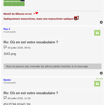
Moitié de Nîmois-ni-toi
Sadiquement masochiste, mais une masochiste sadique
Ray-J
t
Intarissable
Re: Où en est votre vocabulaire ?
M
08 juillet 2026, 09:51
e
s
1643.png
s
a
g
e
Vous ne pouvez pas consulter les pièces jointes insérées à ce message.
EN LIGNE
Dpolar
t
Intarissable
Re: Où en est votre vocabulaire ?
M
08 juillet 2026, 11:56
e
s
#SUTOM #1643 3/6