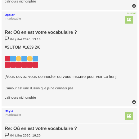
calinours nichonphile
EN LIGNE
Dpolar
t
Intarissable
Re: Où en est votre vocabulaire ?
M
04 juillet 2026, 13:13
e
s
#SUTOM #1639 2/6
s
a
g
e
[Vous devez vous connecter ou vous inscrire pour voir ce lien]
L'amour est une illusion que je ne connais pas
calinours nichonphile
Ray-J
t
Intarissable
Re: Où en est votre vocabulaire ?
M
04 juillet 2026, 16:20
e