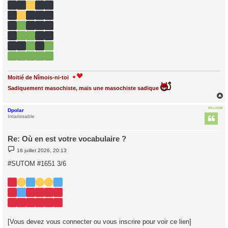
g
e
Moitié de Nîmois-ni-toi
Sadiquement masochiste, mais une masochiste sadique
EN LIGNE
Dpolar
t
Intarissable
Re: Où en est votre vocabulaire ?
M
16 juillet 2026, 20:13
e
s
#SUTOM #1651 3/6
s
a
g
e
[Vous devez vous connecter ou vous inscrire pour voir ce lien]