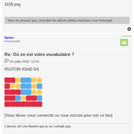
s
1639.png
s
a
g
e
Vous ne pouvez pas consulter les pièces jointes insérées à ce message.
EN LIGNE
Dpolar
t
Intarissable
Re: Où en est votre vocabulaire ?
M
05 juillet 2026, 12:51
e
s
#SUTOM #1640 5/6
s
a
g
e
[Vous devez vous connecter ou vous inscrire pour voir ce lien]
L'amour est une illusion que je ne connais pas