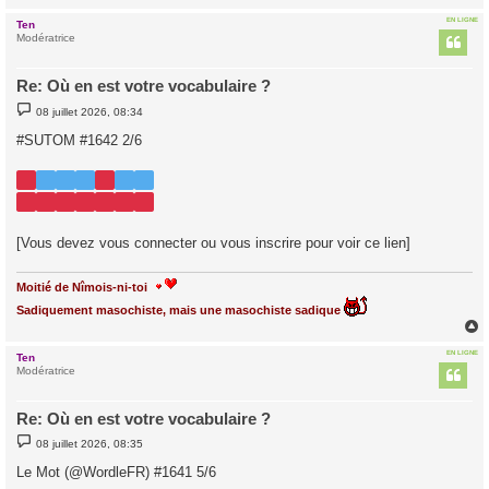
EN LIGNE
Ten
t
Modératrice
Re: Où en est votre vocabulaire ?
M
08 juillet 2026, 08:34
e
s
#SUTOM #1642 2/6
s
a
g
e
[Vous devez vous connecter ou vous inscrire pour voir ce lien]
Moitié de Nîmois-ni-toi
Sadiquement masochiste, mais une masochiste sadique
EN LIGNE
Ten
t
Modératrice
Re: Où en est votre vocabulaire ?
M
08 juillet 2026, 08:35
e
s
Le Mot (@WordleFR) #1641 5/6
s