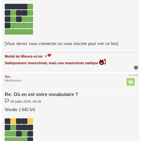
a
g
e
[Vous devez vous connecter ou vous inscrire pour voir ce lien]
Moitié de Nîmois-ni-toi
Sadiquement masochiste, mais une masochiste sadique
EN LIGNE
Ten
t
Modératrice
Re: Où en est votre vocabulaire ?
M
08 juillet 2026, 08:36
e
s
Wordle 1 845 5/6
s
a
g
e