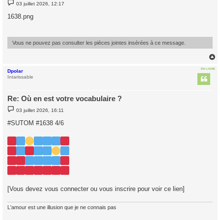
M
03 juillet 2026, 12:17
e
s
1638.png
s
a
g
e
Vous ne pouvez pas consulter les pièces jointes insérées à ce message.
EN LIGNE
Dpolar
t
Intarissable
Re: Où en est votre vocabulaire ?
M
03 juillet 2026, 16:11
e
s
#SUTOM #1638 4/6
s
a
g
e
[Vous devez vous connecter ou vous inscrire pour voir ce lien]
L'amour est une illusion que je ne connais pas