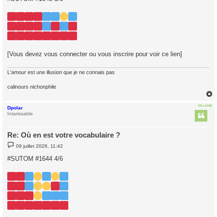
s
a
g
e
[Vous devez vous connecter ou vous inscrire pour voir ce lien]
L'amour est une illusion que je ne connais pas
calinours nichonphile
EN LIGNE
Dpolar
t
Intarissable
Re: Où en est votre vocabulaire ?
M
09 juillet 2026, 11:42
e
s
#SUTOM #1644 4/6
s
a
g
e