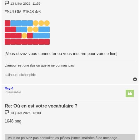
M
13 juillet 2026, 11:55
e
s
#SUTOM #1648 4/6
s
a
g
e
[Vous devez vous connecter ou vous inscrire pour voir ce lien]
L'amour est une illusion que je ne connais pas
calinours nichonphile
Ray-J
t
Intarissable
Re: Où en est votre vocabulaire ?
M
13 juillet 2026, 13:03
e
s
1648.png
s
a
g
e
Vous ne pouvez pas consulter les pièces jointes insérées à ce message.