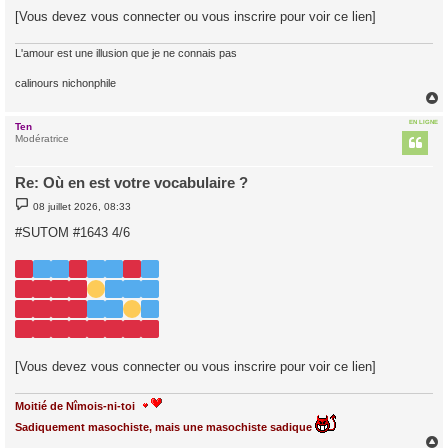
[Vous devez vous connecter ou vous inscrire pour voir ce lien]
L'amour est une illusion que je ne connais pas
calinours nichonphile
EN LIGNE
Ten
t
Modératrice
Re: Où en est votre vocabulaire ?
M
08 juillet 2026, 08:33
e
s
#SUTOM #1643 4/6
s
a
g
e
[Vous devez vous connecter ou vous inscrire pour voir ce lien]
Moitié de Nîmois-ni-toi
Sadiquement masochiste, mais une masochiste sadique