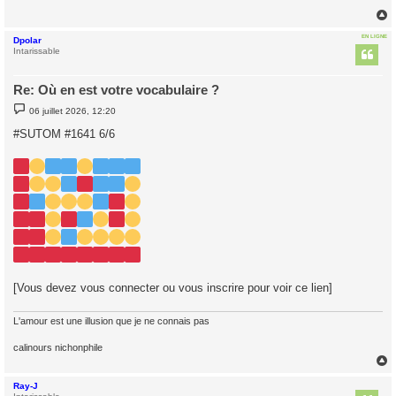
EN LIGNE
Dpolar
t
Intarissable
Re: Où en est votre vocabulaire ?
M
06 juillet 2026, 12:20
e
s
#SUTOM #1641 6/6
s
a
g
e
[Vous devez vous connecter ou vous inscrire pour voir ce lien]
L'amour est une illusion que je ne connais pas
calinours nichonphile
Ray-J