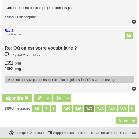
L'amour est une illusion que je ne connais pas
calinours nichonphile
Ray-J
t
Intarissable
Re: Où en est votre vocabulaire ?
M
17 juillet 2026, 14:49
e
s
1651.png
s
1652.png
a
g
e
Vous ne pouvez pas consulter les pièces jointes insérées à ce message.
Répondre
t
1
345
346
347
348
349
350
Page
347
Précédent
sur
350
S
13966 messages
…
Aller
Politiques & cookies
Supprimer les cookies
Fuseau horaire sur
UTC+02:00