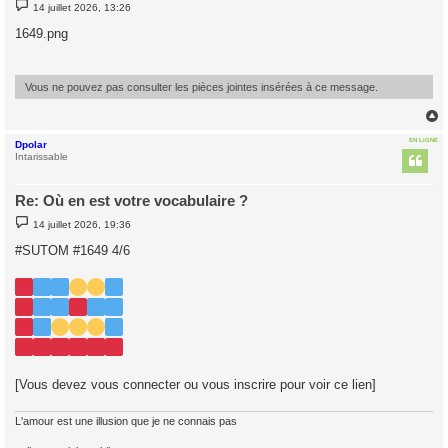
M
14 juillet 2026, 13:26
e
s
1649.png
s
a
g
e
Vous ne pouvez pas consulter les pièces jointes insérées à ce message.
EN LIGNE
Dpolar
t
Intarissable
Re: Où en est votre vocabulaire ?
M
14 juillet 2026, 19:36
e
s
#SUTOM #1649 4/6
s
a
g
e
[Vous devez vous connecter ou vous inscrire pour voir ce lien]
L'amour est une illusion que je ne connais pas