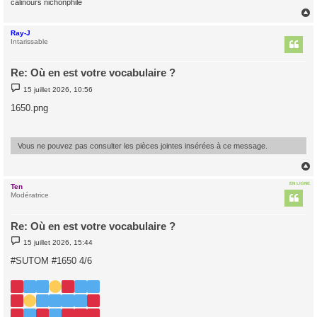
calinours nichonphile
Ray-J
t
Intarissable
Re: Où en est votre vocabulaire ?
M
15 juillet 2026, 10:56
e
s
1650.png
s
a
g
e
Vous ne pouvez pas consulter les pièces jointes insérées à ce message.
EN LIGNE
Ten
t
Modératrice
Re: Où en est votre vocabulaire ?
M
15 juillet 2026, 15:44
e
s
#SUTOM #1650 4/6
s
a
g
e