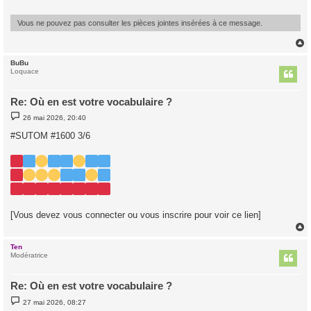
g
e
Vous ne pouvez pas consulter les pièces jointes insérées à ce message.
BuBu
t
Loquace
Re: Où en est votre vocabulaire ?
M
26 mai 2026, 20:40
e
s
#SUTOM #1600 3/6
s
a
g
e
[Vous devez vous connecter ou vous inscrire pour voir ce lien]
Ten
t
Modératrice
Re: Où en est votre vocabulaire ?
M
27 mai 2026, 08:27
e