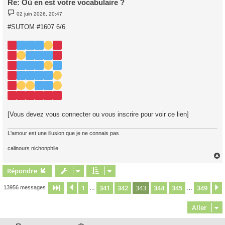
Re: Où en est votre vocabulaire ?
M
02 juin 2026, 20:47
e
s
#SUTOM #1607 6/6
s
a
g
e
[Vous devez vous connecter ou vous inscrire pour voir ce lien]
L'amour est une illusion que je ne connais pas
calinours nichonphile
Répondre
t
1
341
342
343
344
345
349
Page
343
Précédent
sur
349
13956 messages
…
…
Aller