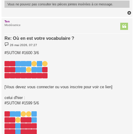
e
Vous ne pouvez pas consulter les pièces jointes insérées à ce message.
Ten
t
Modératrice
Re: Où en est votre vocabulaire ?
M
26 mai 2026, 07:27
e
s
#SUTOM #1600 3/6
s
a
g
e
[Vous devez vous connecter ou vous inscrire pour voir ce lien]
celui d'hier :
#SUTOM #1599 5/6