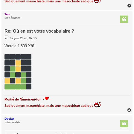
Sadiquement masochiste, mais une masochiste sadique
Ten
t
Modératrice
Re: Où en est votre vocabulaire ?
M
02 juin 2026, 07:25
e
s
Wordle 1 809 X/6
s
a
g
e
Moitié de Nîmois-ni-toi
Sadiquement masochiste, mais une masochiste sadique
Dpolar
t
Intarissable