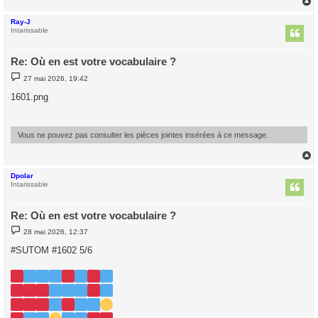
Ray-J
t
Intarissable
Re: Où en est votre vocabulaire ?
M
27 mai 2026, 19:42
e
s
1601.png
s
a
g
e
Vous ne pouvez pas consulter les pièces jointes insérées à ce message.
Dpolar
t
Intarissable
Re: Où en est votre vocabulaire ?
M
28 mai 2026, 12:37
e
s
#SUTOM #1602 5/6
s
a
g
e