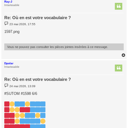
Ray-J
t
Intarissable
Re: Où en est votre vocabulaire ?
M
23 mai 2026, 17:55
e
s
1597.png
s
a
g
e
Vous ne pouvez pas consulter les pièces jointes insérées à ce message.
Dpolar
t
Intarissable
Re: Où en est votre vocabulaire ?
M
24 mai 2026, 13:09
e
s
#SUTOM #1598 6/6
s
a
g
e