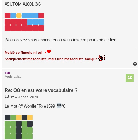
s
#SUTOM #1601 3/6
s
a
g
e
[Vous devez vous connecter ou vous inscrire pour voir ce lien]
Moitié de Nîmois-ni-toi
Sadiquement masochiste, mais une masochiste sadique
Ten
t
Modératrice
Re: Où en est votre vocabulaire ?
M
27 mai 2026, 08:28
e
s
Le Mot (@WordleFR) #1599
/6
s
a
g
e