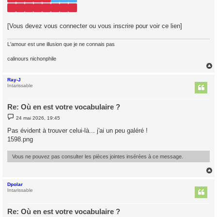
[Vous devez vous connecter ou vous inscrire pour voir ce lien]
L'amour est une illusion que je ne connais pas
calinours nichonphile
Ray-J
t
Intarissable
Re: Où en est votre vocabulaire ?
M
24 mai 2026, 19:45
e
s
Pas évident à trouver celui-là... j'ai un peu galéré !
s
1598.png
a
g
e
Vous ne pouvez pas consulter les pièces jointes insérées à ce message.
Dpolar
t
Intarissable
Re: Où en est votre vocabulaire ?