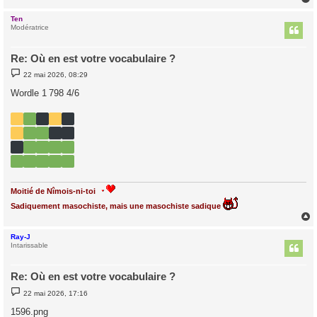
Ten
t
Modératrice
Re: Où en est votre vocabulaire ?
M
22 mai 2026, 08:29
e
s
Wordle 1 798 4/6
s
a
g
e
Moitié de Nîmois-ni-toi
Sadiquement masochiste, mais une masochiste sadique
Ray-J
t
Intarissable
Re: Où en est votre vocabulaire ?
M
22 mai 2026, 17:16
e
s
1596.png
s