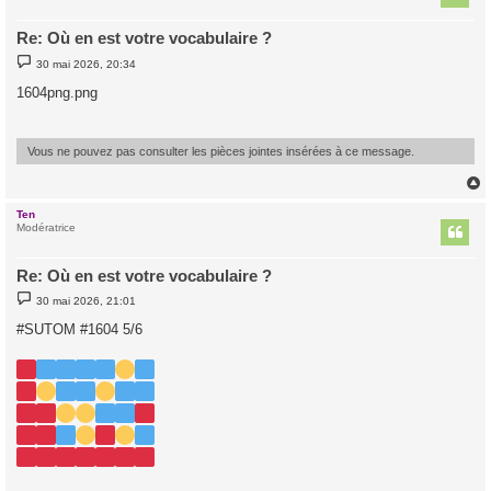
Re: Où en est votre vocabulaire ?
M
30 mai 2026, 20:34
e
s
1604png.png
s
a
g
e
Vous ne pouvez pas consulter les pièces jointes insérées à ce message.
Ten
t
Modératrice
Re: Où en est votre vocabulaire ?
M
30 mai 2026, 21:01
e
s
#SUTOM #1604 5/6
s
a
g
e