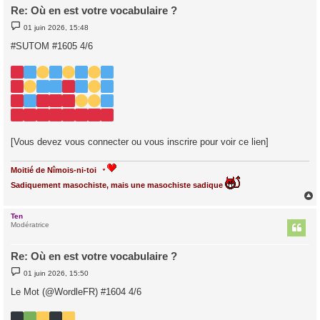
Re: Où en est votre vocabulaire ?
M
01 juin 2026, 15:48
e
s
#SUTOM #1605 4/6
s
a
g
e
[Vous devez vous connecter ou vous inscrire pour voir ce lien]
Moitié de Nîmois-ni-toi
Sadiquement masochiste, mais une masochiste sadique
Ten
t
Modératrice
Re: Où en est votre vocabulaire ?
M
01 juin 2026, 15:50
e
s
Le Mot (@WordleFR) #1604 4/6
s
a
g