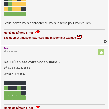
e
[Vous devez vous connecter ou vous inscrire pour voir ce lien]
Moitié de Nîmois-ni-toi
Sadiquement masochiste, mais une masochiste sadique
Ten
t
Modératrice
Re: Où en est votre vocabulaire ?
M
01 juin 2026, 15:51
e
s
Wordle 1 808 4/6
s
a
g
e
Moitié de Nîmois-ni-toi