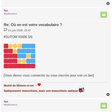
Ten
t
Modératrice
Re: Où en est votre vocabulaire ?
M
01 juin 2026, 15:47
e
s
#SUTOM #1606 5/6
s
a
g
e
[Vous devez vous connecter ou vous inscrire pour voir ce lien]
Moitié de Nîmois-ni-toi
Sadiquement masochiste, mais une masochiste sadique
Ten
t
Modératrice