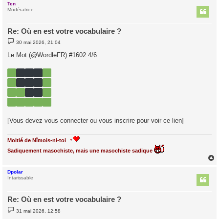
Ten
t
Modératrice
Re: Où en est votre vocabulaire ?
M
30 mai 2026, 21:04
e
s
Le Mot (@WordleFR) #1602 4/6
s
a
g
e
[Vous devez vous connecter ou vous inscrire pour voir ce lien]
Moitié de Nîmois-ni-toi
Sadiquement masochiste, mais une masochiste sadique
Dpolar
t
Intarissable
Re: Où en est votre vocabulaire ?
M
31 mai 2026, 12:58
e