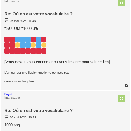
t
Intarissable
Re: Où en est votre vocabulaire ?
M
26 mai 2026, 11:46
e
s
#SUTOM #1600 3/6
s
a
g
e
[Vous devez vous connecter ou vous inscrire pour voir ce lien]
L'amour est une illusion que je ne connais pas
calinours nichonphile
Ray-J
t
Intarissable
Re: Où en est votre vocabulaire ?
M
26 mai 2026, 20:13
e
s
1600.png
s
a