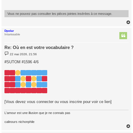
a
g
e
Vous ne pouvez pas consulter les pièces jointes insérées à ce message.
Dpolar
t
Intarissable
Re: Où en est votre vocabulaire ?
M
22 mai 2026, 21:56
e
s
#SUTOM #1596 4/6
s
a
g
e
[Vous devez vous connecter ou vous inscrire pour voir ce lien]
L'amour est une illusion que je ne connais pas
calinours nichonphile