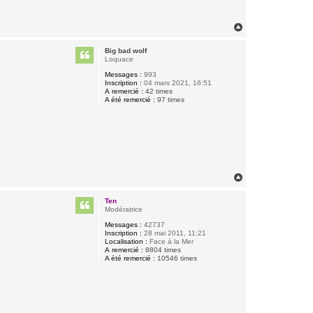
H
a
u
Big bad wolf
t
Loquace
Messages :
993
Inscription :
04 mars 2021, 16:51
A remercié :
42 times
A été remercié :
97 times
H
a
u
Ten
t
Modératrice
Messages :
42737
Inscription :
28 mai 2011, 11:21
Localisation :
Face à la Mer
A remercié :
8804 times
A été remercié :
10546 times