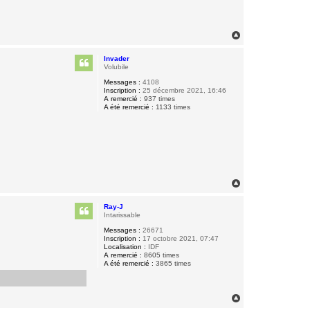
H
a
u
Invader
t
Volubile
Messages :
4108
Inscription :
25 décembre 2021, 16:46
A remercié :
937 times
A été remercié :
1133 times
H
a
u
Ray-J
t
Intarissable
Messages :
26671
Inscription :
17 octobre 2021, 07:47
Localisation :
IDF
A remercié :
8605 times
A été remercié :
3865 times
H
a