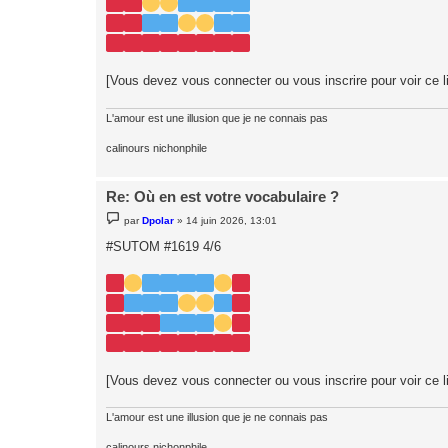
[Vous devez vous connecter ou vous inscrire pour voir ce l
L'amour est une illusion que je ne connais pas
calinours nichonphile
Re: Où en est votre vocabulaire ?
M
par
Dpolar
»
14 juin 2026, 13:01
e
s
#SUTOM #1619 4/6
s
a
g
e
[Vous devez vous connecter ou vous inscrire pour voir ce l
L'amour est une illusion que je ne connais pas
calinours nichonphile