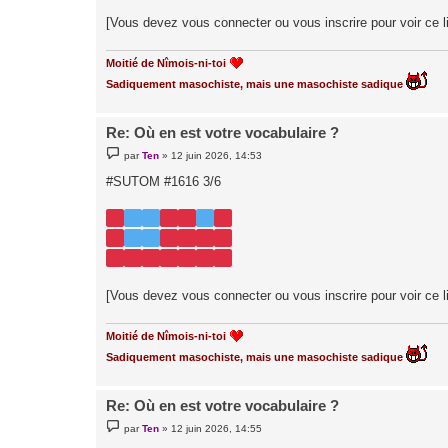
[Vous devez vous connecter ou vous inscrire pour voir ce l
Moitié de Nîmois-ni-toi
Sadiquement masochiste, mais une masochiste sadique
Re: Où en est votre vocabulaire ?
M
par
Ten
»
12 juin 2026, 14:53
e
s
#SUTOM #1616 3/6
s
a
g
e
[Vous devez vous connecter ou vous inscrire pour voir ce l
Moitié de Nîmois-ni-toi
Sadiquement masochiste, mais une masochiste sadique
Re: Où en est votre vocabulaire ?
M
par
Ten
»
12 juin 2026, 14:55
e
s