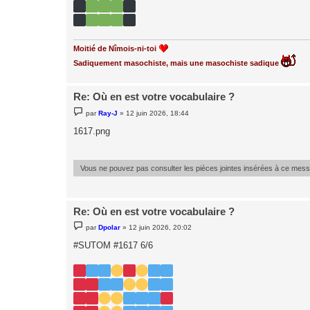
Moitié de Nîmois-ni-toi
Sadiquement masochiste, mais une masochiste sadique
Re: Où en est votre vocabulaire ?
M
par
Ray-J
»
12 juin 2026, 18:44
e
s
1617.png
s
a
g
e
Vous ne pouvez pas consulter les pièces jointes insérées à ce mes
Re: Où en est votre vocabulaire ?
M
par
Dpolar
»
12 juin 2026, 20:02
e
s
#SUTOM #1617 6/6
s
a
g
e