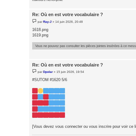
Re: Où en est votre vocabulaire ?
M
par
Ray-J
»
14 juin 2026, 20:48
e
s
1618.png
s
1619.png
a
g
e
Vous ne pouvez pas consulter les pièces jointes insérées à ce mes
Re: Où en est votre vocabulaire ?
M
par
Dpolar
»
15 juin 2026, 19:54
e
s
#SUTOM #1620 5/6
s
a
g
e
[Vous devez vous connecter ou vous inscrire pour voir ce l