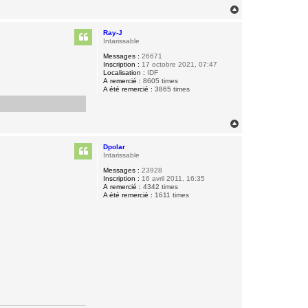
H
a
u
Ray-J
t
Intarissable
Messages :
26671
Inscription :
17 octobre 2021, 07:47
Localisation :
IDF
A remercié :
8605 times
A été remercié :
3865 times
H
a
u
Dpolar
t
Intarissable
Messages :
23928
Inscription :
16 avril 2011, 16:35
A remercié :
4342 times
A été remercié :
1611 times