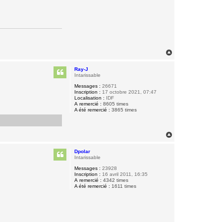
H
a
u
Ray-J
t
Intarissable
Messages :
26671
Inscription :
17 octobre 2021, 07:47
Localisation :
IDF
A remercié :
8605 times
A été remercié :
3865 times
H
a
u
Dpolar
t
Intarissable
Messages :
23928
Inscription :
16 avril 2011, 16:35
A remercié :
4342 times
A été remercié :
1611 times