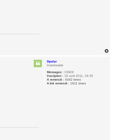
H
a
u
Dpolar
t
Intarissable
Messages :
23928
Inscription :
16 avril 2011, 16:35
A remercié :
4342 times
A été remercié :
1611 times