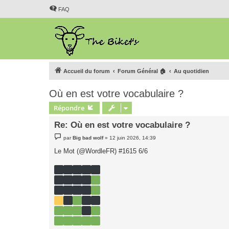
FAQ
Accueil du forum
Forum Général 🏠
Au quotidien
Où en est votre vocabulaire ?
Répondre
Re: Où en est votre vocabulaire ?
M
par
Big bad wolf
»
12 juin 2026, 14:39
e
s
Le Mot (@WordleFR) #1615 6/6
s
a
g
e