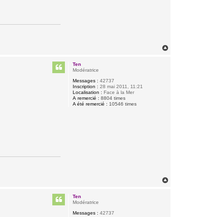
H
a
u
Ten
t
Modératrice
Messages :
42737
Inscription :
28 mai 2011, 11:21
Localisation :
Face à la Mer
A remercié :
8804 times
A été remercié :
10546 times
H
a
u
Ten
t
Modératrice
Messages :
42737