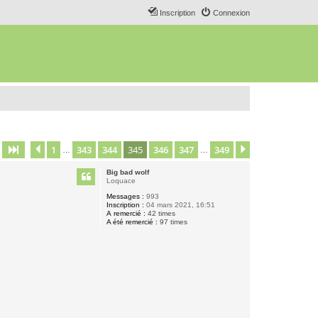
Inscription
Connexion
1
343
344
345
346
347
349
Page
345
Précédent
sur
349
Suivant
…
…
Big bad wolf
Loquace
Messages :
993
Inscription :
04 mars 2021, 16:51
A remercié :
42 times
A été remercié :
97 times