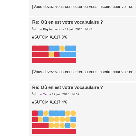
[Vous devez vous connecter ou vous inscrire pour voir ce l
Re: Où en est votre vocabulaire ?
M
par
Big bad wolf
»
12 juin 2026, 14:43
e
s
#SUTOM #1617 3/6
s
a
g
e
[Vous devez vous connecter ou vous inscrire pour voir ce l
Re: Où en est votre vocabulaire ?
M
par
Ten
»
12 juin 2026, 14:52
e
s
#SUTOM #1617 4/6
s
a
g
e