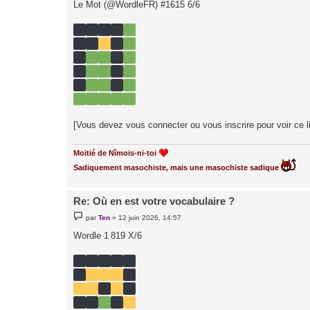
Le Mot (@WordleFR) #1615 6/6
s
a
g
e
[Vous devez vous connecter ou vous inscrire pour voir ce l
Moitié de Nîmois-ni-toi
Sadiquement masochiste, mais une masochiste sadique
Re: Où en est votre vocabulaire ?
M
par
Ten
»
12 juin 2026, 14:57
e
s
Wordle 1 819 X/6
s
a
g
e