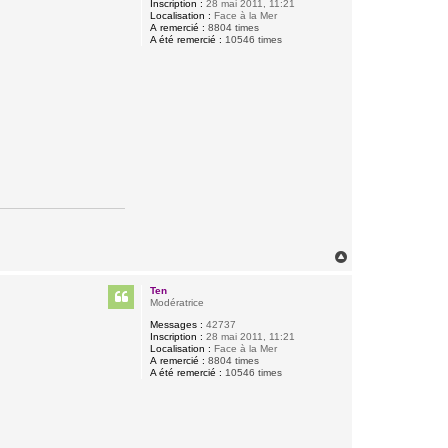
Inscription :
28 mai 2011, 11:21
Localisation :
Face à la Mer
A remercié :
8804 times
A été remercié :
10546 times
H
a
u
Ten
t
Modératrice
Messages :
42737
Inscription :
28 mai 2011, 11:21
Localisation :
Face à la Mer
A remercié :
8804 times
A été remercié :
10546 times