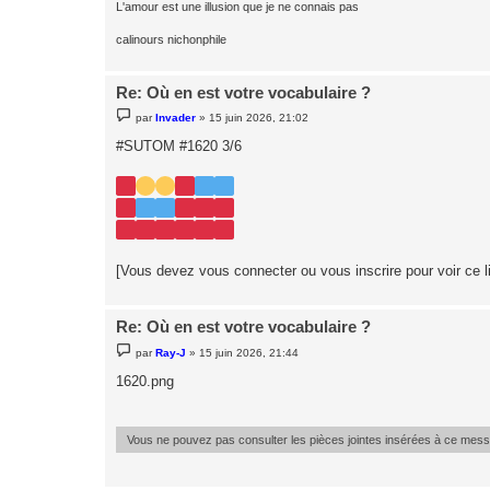
L'amour est une illusion que je ne connais pas
calinours nichonphile
Re: Où en est votre vocabulaire ?
M
par
Invader
»
15 juin 2026, 21:02
e
s
#SUTOM #1620 3/6
s
a
g
e
[Vous devez vous connecter ou vous inscrire pour voir ce l
Re: Où en est votre vocabulaire ?
M
par
Ray-J
»
15 juin 2026, 21:44
e
s
1620.png
s
a
g
e
Vous ne pouvez pas consulter les pièces jointes insérées à ce mes