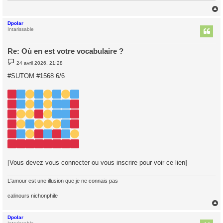
Dpolar
t
Intarissable
Re: Où en est votre vocabulaire ?
M
24 avril 2026, 21:28
e
s
#SUTOM #1568 6/6
s
a
g
e
[Vous devez vous connecter ou vous inscrire pour voir ce lien]
L'amour est une illusion que je ne connais pas
calinours nichonphile
Dpolar