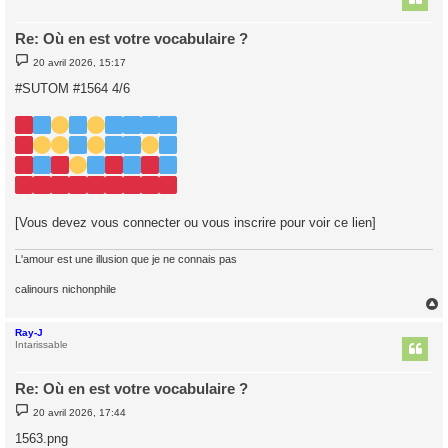
Re: Où en est votre vocabulaire ?
M
20 avril 2026, 15:17
e
s
#SUTOM #1564 4/6
s
a
g
e
[Vous devez vous connecter ou vous inscrire pour voir ce lien]
L'amour est une illusion que je ne connais pas
calinours nichonphile
Ray-J
t
Intarissable
Re: Où en est votre vocabulaire ?
M
20 avril 2026, 17:44
e
s
1563.png
s