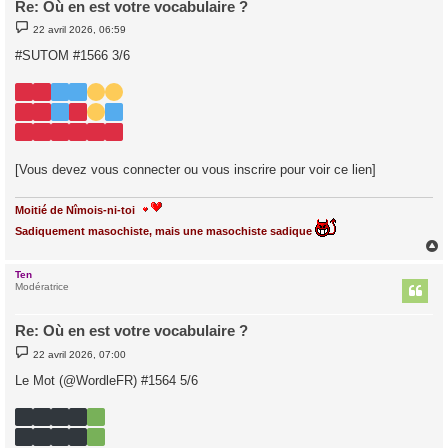
Re: Où en est votre vocabulaire ?
M
22 avril 2026, 06:59
e
s
#SUTOM #1566 3/6
s
a
g
e
[Vous devez vous connecter ou vous inscrire pour voir ce lien]
Moitié de Nîmois-ni-toi
Sadiquement masochiste, mais une masochiste sadique
Ten
t
Modératrice
Re: Où en est votre vocabulaire ?
M
22 avril 2026, 07:00
e
s
Le Mot (@WordleFR) #1564 5/6
s
a
g
e