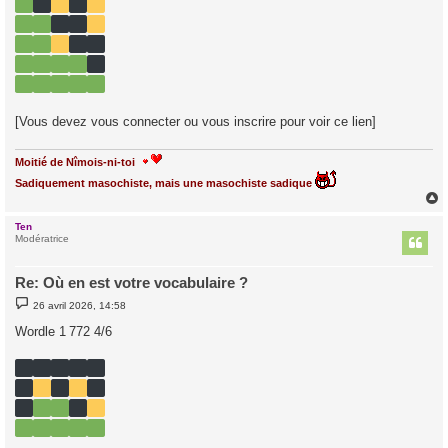
e
[Vous devez vous connecter ou vous inscrire pour voir ce lien]
Moitié de Nîmois-ni-toi
Sadiquement masochiste, mais une masochiste sadique
Ten
t
Modératrice
Re: Où en est votre vocabulaire ?
M
26 avril 2026, 14:58
e
s
Wordle 1 772 4/6
s
a
g
e