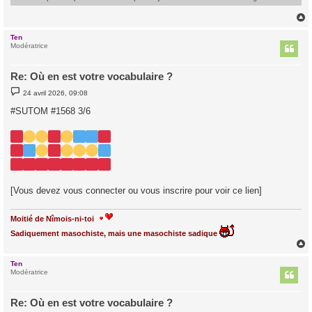
Ten
t
Modératrice
Re: Où en est votre vocabulaire ?
M
24 avril 2026, 09:08
e
s
#SUTOM #1568 3/6
s
a
g
e
[Vous devez vous connecter ou vous inscrire pour voir ce lien]
Moitié de Nîmois-ni-toi
Sadiquement masochiste, mais une masochiste sadique
Ten
t
Modératrice
Re: Où en est votre vocabulaire ?