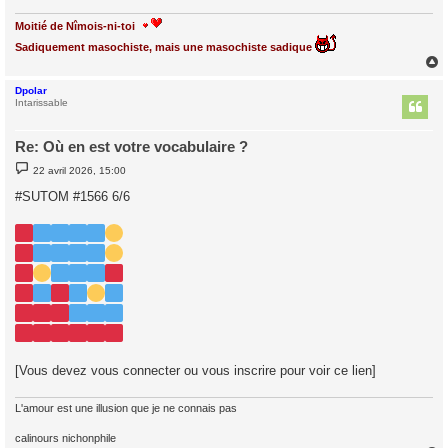
Moitié de Nîmois-ni-toi
Sadiquement masochiste, mais une masochiste sadique
Dpolar
t
Intarissable
Re: Où en est votre vocabulaire ?
M
22 avril 2026, 15:00
e
s
#SUTOM #1566 6/6
s
a
g
e
[Vous devez vous connecter ou vous inscrire pour voir ce lien]
L'amour est une illusion que je ne connais pas
calinours nichonphile