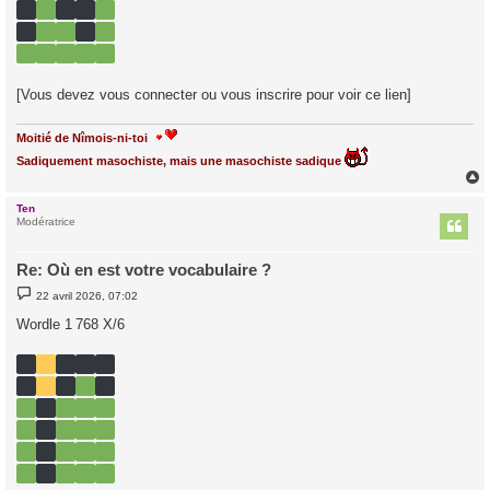
[Vous devez vous connecter ou vous inscrire pour voir ce lien]
Moitié de Nîmois-ni-toi
Sadiquement masochiste, mais une masochiste sadique
Ten
t
Modératrice
Re: Où en est votre vocabulaire ?
M
22 avril 2026, 07:02
e
s
Wordle 1 768 X/6
s
a
g
e