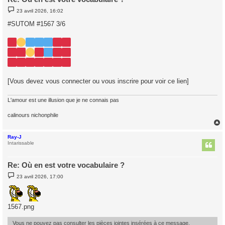
M
23 avril 2026, 16:02
e
s
#SUTOM #1567 3/6
s
a
g
e
[Vous devez vous connecter ou vous inscrire pour voir ce lien]
L'amour est une illusion que je ne connais pas
calinours nichonphile
Ray-J
t
Intarissable
Re: Où en est votre vocabulaire ?
M
23 avril 2026, 17:00
e
s
s
a
g
1567.png
e
Vous ne pouvez pas consulter les pièces jointes insérées à ce message.