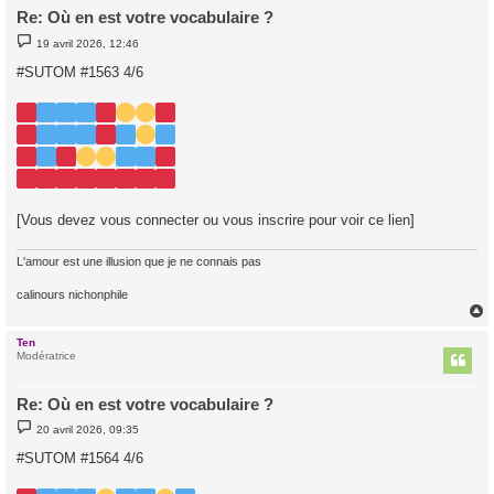
Re: Où en est votre vocabulaire ?
M
19 avril 2026, 12:46
e
s
#SUTOM #1563 4/6
s
a
g
e
[Vous devez vous connecter ou vous inscrire pour voir ce lien]
L'amour est une illusion que je ne connais pas
calinours nichonphile
Ten
t
Modératrice
Re: Où en est votre vocabulaire ?
M
20 avril 2026, 09:35
e
s
#SUTOM #1564 4/6
s
a
g