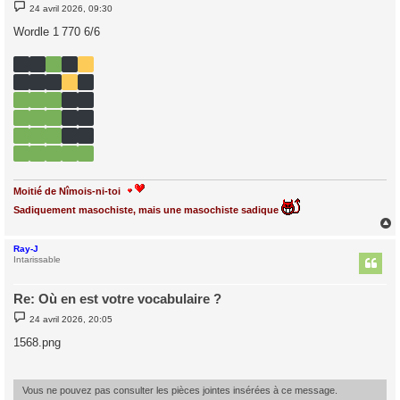
M
24 avril 2026, 09:30
e
s
Wordle 1 770 6/6
s
a
g
e
Moitié de Nîmois-ni-toi
Sadiquement masochiste, mais une masochiste sadique
Ray-J
t
Intarissable
Re: Où en est votre vocabulaire ?
M
24 avril 2026, 20:05
e
s
1568.png
s
a
g
e
Vous ne pouvez pas consulter les pièces jointes insérées à ce message.