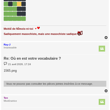
e
Moitié de Nîmois-ni-toi
Sadiquement masochiste, mais une masochiste sadique
Ray-J
t
Intarissable
Re: Où en est votre vocabulaire ?
M
21 avril 2026, 17:24
e
s
1565.png
s
a
g
e
Vous ne pouvez pas consulter les pièces jointes insérées à ce message.
Ten
t
Modératrice