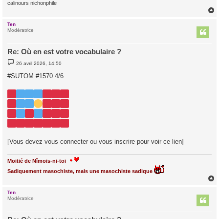
calinours nichonphile
Ten
t
Modératrice
Re: Où en est votre vocabulaire ?
M
26 avril 2026, 14:50
e
s
#SUTOM #1570 4/6
s
a
g
e
[Vous devez vous connecter ou vous inscrire pour voir ce lien]
Moitié de Nîmois-ni-toi
Sadiquement masochiste, mais une masochiste sadique
Ten
t
Modératrice