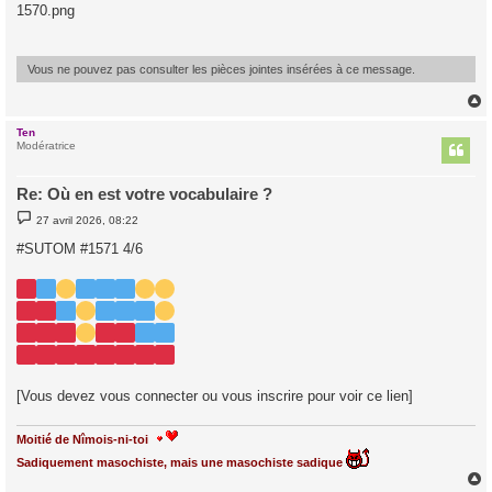
s
1570.png
s
a
g
e
Vous ne pouvez pas consulter les pièces jointes insérées à ce message.
Ten
t
Modératrice
Re: Où en est votre vocabulaire ?
M
27 avril 2026, 08:22
e
s
#SUTOM #1571 4/6
s
a
g
e
[Vous devez vous connecter ou vous inscrire pour voir ce lien]
Moitié de Nîmois-ni-toi
Sadiquement masochiste, mais une masochiste sadique