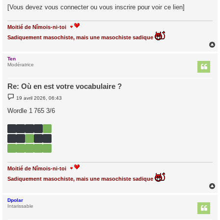
[Vous devez vous connecter ou vous inscrire pour voir ce lien]
Moitié de Nîmois-ni-toi
Sadiquement masochiste, mais une masochiste sadique
Ten
t
Modératrice
Re: Où en est votre vocabulaire ?
M
19 avril 2026, 06:43
e
s
Wordle 1 765 3/6
s
a
g
e
Moitié de Nîmois-ni-toi
Sadiquement masochiste, mais une masochiste sadique
Dpolar
t
Intarissable