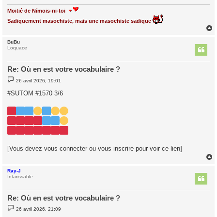
Moitié de Nîmois-ni-toi
Sadiquement masochiste, mais une masochiste sadique
BuBu
t
Loquace
Re: Où en est votre vocabulaire ?
M
26 avril 2026, 19:01
e
s
#SUTOM #1570 3/6
s
a
g
e
[Vous devez vous connecter ou vous inscrire pour voir ce lien]
Ray-J
t
Intarissable
Re: Où en est votre vocabulaire ?
M
26 avril 2026, 21:09
e