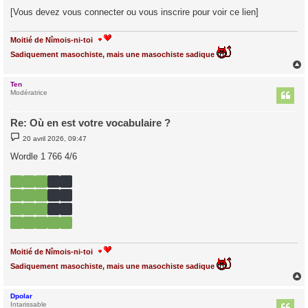
[Vous devez vous connecter ou vous inscrire pour voir ce lien]
Moitié de Nîmois-ni-toi
Sadiquement masochiste, mais une masochiste sadique
Ten
t
Modératrice
Re: Où en est votre vocabulaire ?
M
20 avril 2026, 09:47
e
s
Wordle 1 766 4/6
s
a
g
e
Moitié de Nîmois-ni-toi
Sadiquement masochiste, mais une masochiste sadique
Dpolar
t
Intarissable