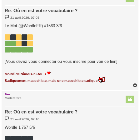
Re: Où en est votre vocabulaire ?
M
21 avril 2026, 07:05
e
s
Le Mot (@WordleFR) #1563 3/6
s
a
g
e
[Vous devez vous connecter ou vous inscrire pour voir ce lien]
Moitié de Nîmois-ni-toi
Sadiquement masochiste, mais une masochiste sadique
Ten
t
Modératrice
Re: Où en est votre vocabulaire ?
M
21 avril 2026, 07:10
e
s
Wordle 1 767 5/6
s
a
g