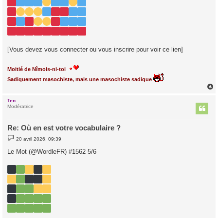
e
[Vous devez vous connecter ou vous inscrire pour voir ce lien]
Moitié de Nîmois-ni-toi
Sadiquement masochiste, mais une masochiste sadique
Ten
t
Modératrice
Re: Où en est votre vocabulaire ?
M
20 avril 2026, 09:39
e
s
Le Mot (@WordleFR) #1562 5/6
s
a
g
e