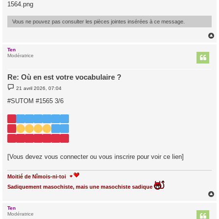
1564.png
a
g
e
Vous ne pouvez pas consulter les pièces jointes insérées à ce message.
Ten
t
Modératrice
Re: Où en est votre vocabulaire ?
M
21 avril 2026, 07:04
e
s
#SUTOM #1565 3/6
s
a
g
e
[Vous devez vous connecter ou vous inscrire pour voir ce lien]
Moitié de Nîmois-ni-toi
Sadiquement masochiste, mais une masochiste sadique
Ten
t
Modératrice