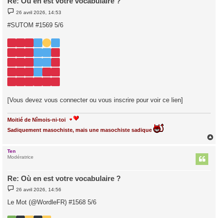
Re: Où en est votre vocabulaire ?
M
26 avril 2026, 14:53
e
s
#SUTOM #1569 5/6
s
a
g
e
[Vous devez vous connecter ou vous inscrire pour voir ce lien]
Moitié de Nîmois-ni-toi
Sadiquement masochiste, mais une masochiste sadique
Ten
t
Modératrice
Re: Où en est votre vocabulaire ?
M
26 avril 2026, 14:56
e
s
Le Mot (@WordleFR) #1568 5/6
s
a
g