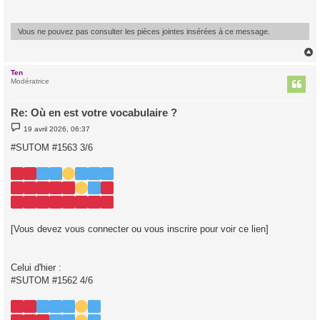
a
g
e
Vous ne pouvez pas consulter les pièces jointes insérées à ce message.
Ten
t
Modératrice
Re: Où en est votre vocabulaire ?
M
19 avril 2026, 06:37
e
s
#SUTOM #1563 3/6
s
a
g
e
[Vous devez vous connecter ou vous inscrire pour voir ce lien]
Celui d'hier :
#SUTOM #1562 4/6