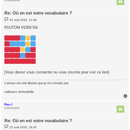
t
Intarissable
Re: Où en est votre vocabulaire ?
M
25 avril 2026, 12:48
e
s
#SUTOM #1569 5/6
s
a
g
e
[Vous devez vous connecter ou vous inscrire pour voir ce lien]
L'amour est une illusion que je ne connais pas
calinours nichonphile
Ray-J
t
Intarissable
Re: Où en est votre vocabulaire ?
M
25 avril 2026, 19:45
e