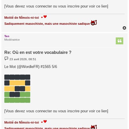
[Vous devez vous connecter ou vous inscrire pour voir ce lien]
Moitié de Nîmois-ni-toi
Sadiquement masochiste, mais une masochiste sadique
Ten
t
Modératrice
Re: Où en est votre vocabulaire ?
M
23 avril 2026, 08:51
e
s
Le Mot (@WordleFR) #1565 5/6
s
a
g
e
[Vous devez vous connecter ou vous inscrire pour voir ce lien]
Moitié de Nîmois-ni-toi
Sadiquement masochiste, mais une masochiste sadique