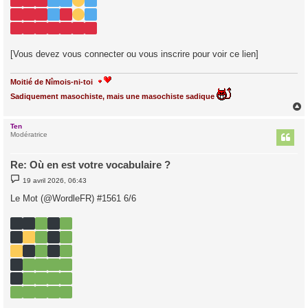
[Vous devez vous connecter ou vous inscrire pour voir ce lien]
Moitié de Nîmois-ni-toi
Sadiquement masochiste, mais une masochiste sadique
Ten
t
Modératrice
Re: Où en est votre vocabulaire ?
M
19 avril 2026, 06:43
e
s
Le Mot (@WordleFR) #1561 6/6
s
a
g
e