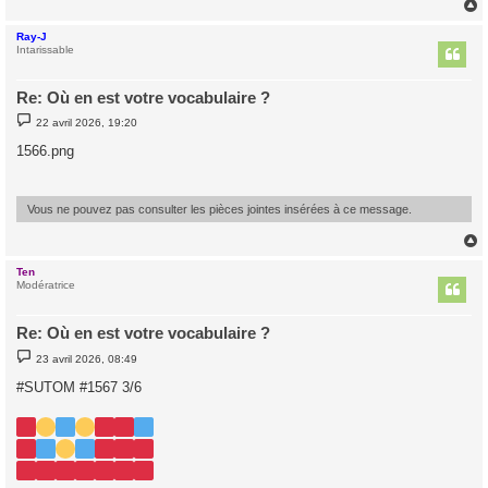
Ray-J
t
Intarissable
Re: Où en est votre vocabulaire ?
M
22 avril 2026, 19:20
e
s
1566.png
s
a
g
e
Vous ne pouvez pas consulter les pièces jointes insérées à ce message.
Ten
t
Modératrice
Re: Où en est votre vocabulaire ?
M
23 avril 2026, 08:49
e
s
#SUTOM #1567 3/6
s
a
g
e