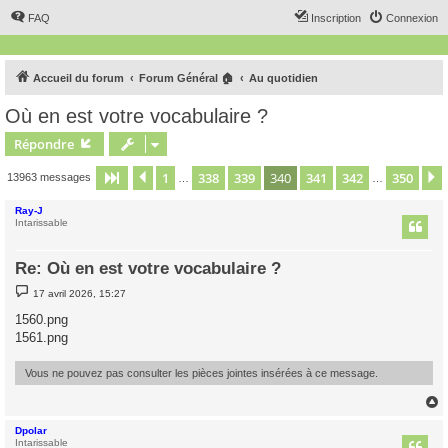
FAQ
Inscription
Connexion
Accueil du forum
Forum Général 🏠
Au quotidien
Où en est votre vocabulaire ?
Répondre
1
338
339
340
341
342
350
Page
340
Précédent
sur
350
13963 messages
…
…
Ray-J
Intarissable
Re: Où en est votre vocabulaire ?
M
17 avril 2026, 15:27
e
s
1560.png
s
1561.png
a
g
e
Vous ne pouvez pas consulter les pièces jointes insérées à ce message.
Dpolar
t
Intarissable