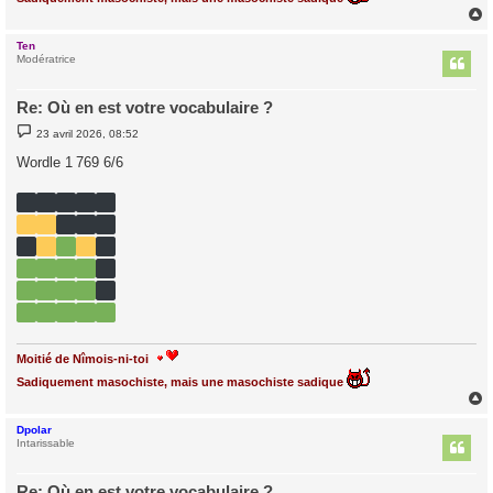
Ten
t
Modératrice
Re: Où en est votre vocabulaire ?
M
23 avril 2026, 08:52
e
s
Wordle 1 769 6/6
s
a
g
e
Moitié de Nîmois-ni-toi
Sadiquement masochiste, mais une masochiste sadique
Dpolar
t
Intarissable
Re: Où en est votre vocabulaire ?