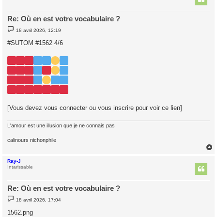
Re: Où en est votre vocabulaire ?
M
18 avril 2026, 12:19
e
s
#SUTOM #1562 4/6
s
a
g
e
[Vous devez vous connecter ou vous inscrire pour voir ce lien]
L'amour est une illusion que je ne connais pas
calinours nichonphile
Ray-J
t
Intarissable
Re: Où en est votre vocabulaire ?
M
18 avril 2026, 17:04
e
s
1562.png
s