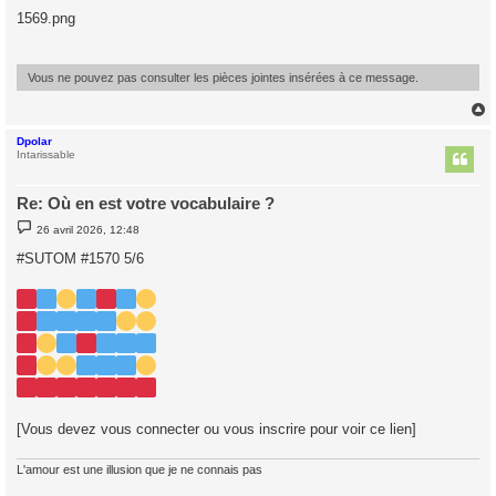
s
1569.png
s
a
g
e
Vous ne pouvez pas consulter les pièces jointes insérées à ce message.
Dpolar
t
Intarissable
Re: Où en est votre vocabulaire ?
M
26 avril 2026, 12:48
e
s
#SUTOM #1570 5/6
s
a
g
e
[Vous devez vous connecter ou vous inscrire pour voir ce lien]
L'amour est une illusion que je ne connais pas