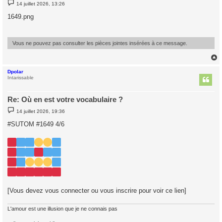
M
14 juillet 2026, 13:26
e
s
1649.png
s
a
g
e
Vous ne pouvez pas consulter les pièces jointes insérées à ce message.
Dpolar
t
Intarissable
Re: Où en est votre vocabulaire ?
M
14 juillet 2026, 19:36
e
s
#SUTOM #1649 4/6
s
a
g
e
[Vous devez vous connecter ou vous inscrire pour voir ce lien]
L'amour est une illusion que je ne connais pas