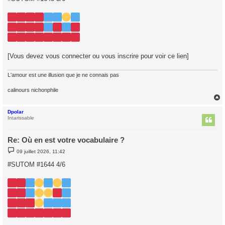
s
a
g
e
[Vous devez vous connecter ou vous inscrire pour voir ce lien]
L'amour est une illusion que je ne connais pas
calinours nichonphile
Dpolar
t
Intarissable
Re: Où en est votre vocabulaire ?
M
09 juillet 2026, 11:42
e
s
#SUTOM #1644 4/6
s
a
g
e