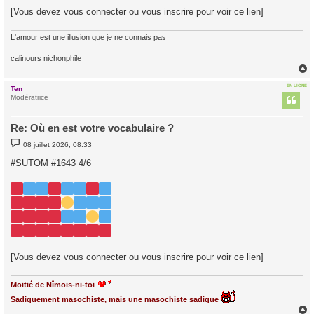
[Vous devez vous connecter ou vous inscrire pour voir ce lien]
L'amour est une illusion que je ne connais pas
calinours nichonphile
EN LIGNE
Ten
t
Modératrice
Re: Où en est votre vocabulaire ?
M
08 juillet 2026, 08:33
e
s
#SUTOM #1643 4/6
s
a
g
e
[Vous devez vous connecter ou vous inscrire pour voir ce lien]
Moitié de Nîmois-ni-toi
Sadiquement masochiste, mais une masochiste sadique