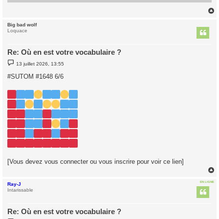
Big bad wolf
t
Loquace
Re: Où en est votre vocabulaire ?
M
13 juillet 2026, 13:55
e
s
#SUTOM #1648 6/6
s
a
g
e
[Vous devez vous connecter ou vous inscrire pour voir ce lien]
EN LIGNE
Ray-J
t
Intarissable
Re: Où en est votre vocabulaire ?