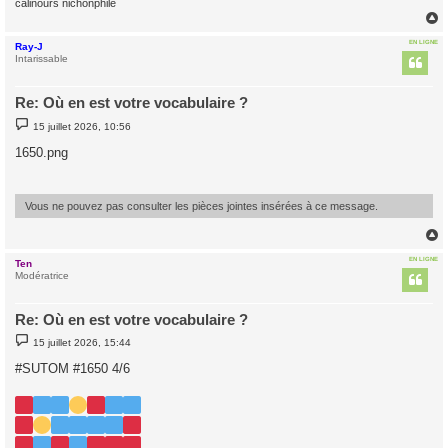
calinours nichonphile
EN LIGNE
Ray-J
t
Intarissable
Re: Où en est votre vocabulaire ?
M
15 juillet 2026, 10:56
e
s
1650.png
s
a
g
e
Vous ne pouvez pas consulter les pièces jointes insérées à ce message.
EN LIGNE
Ten
t
Modératrice
Re: Où en est votre vocabulaire ?
M
15 juillet 2026, 15:44
e
s
#SUTOM #1650 4/6
s
a
g
e