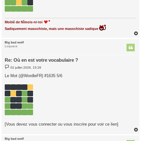
Moitié de Nîmois-ni-toi
Sadiquement masochiste, mais une masochiste sadique
Big bad wolf
t
Loquace
Re: Où en est votre vocabulaire ?
M
02 juillet 2026, 15:26
e
s
Le Mot (@WordleFR) #1635 5/6
s
a
g
e
[Vous devez vous connecter ou vous inscrire pour voir ce lien]
Big bad wolf