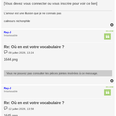
[Vous devez vous connecter ou vous inscrire pour voir ce lien]
L'amour est une illusion que je ne connais pas
calinours nichonphile
EN LIGNE
Ray-J
t
Intarissable
Re: Où en est votre vocabulaire ?
M
09 juillet 2026, 13:24
e
s
1644.png
s
a
g
e
Vous ne pouvez pas consulter les pièces jointes insérées à ce message.
EN LIGNE
Ray-J
t
Intarissable
Re: Où en est votre vocabulaire ?
M
12 juillet 2026, 13:58
e
s
1645.png