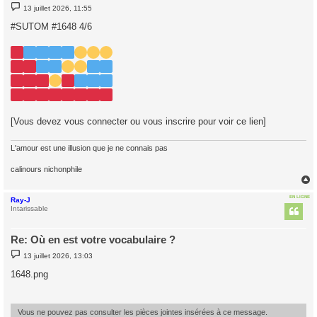
M
13 juillet 2026, 11:55
e
s
#SUTOM #1648 4/6
s
a
g
e
[Vous devez vous connecter ou vous inscrire pour voir ce lien]
L'amour est une illusion que je ne connais pas
calinours nichonphile
EN LIGNE
Ray-J
t
Intarissable
Re: Où en est votre vocabulaire ?
M
13 juillet 2026, 13:03
e
s
1648.png
s
a
g
e
Vous ne pouvez pas consulter les pièces jointes insérées à ce message.