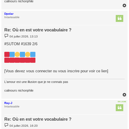
calinours nichonphile
Dpolar
t
Intarissable
Re: Où en est votre vocabulaire ?
M
04 juillet 2026, 13:13
e
s
#SUTOM #1639 2/6
s
a
g
e
[Vous devez vous connecter ou vous inscrire pour voir ce lien]
L'amour est une illusion que je ne connais pas
calinours nichonphile
EN LIGNE
Ray-J
t
Intarissable
Re: Où en est votre vocabulaire ?
M
04 juillet 2026, 16:20
e