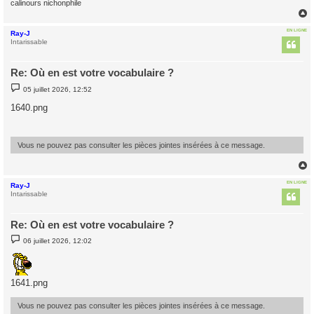
calinours nichonphile
EN LIGNE
Ray-J
t
Intarissable
Re: Où en est votre vocabulaire ?
M
05 juillet 2026, 12:52
e
s
1640.png
s
a
g
e
Vous ne pouvez pas consulter les pièces jointes insérées à ce message.
EN LIGNE
Ray-J
t
Intarissable
Re: Où en est votre vocabulaire ?
M
06 juillet 2026, 12:02
e
s
s
a
g
1641.png
e
Vous ne pouvez pas consulter les pièces jointes insérées à ce message.