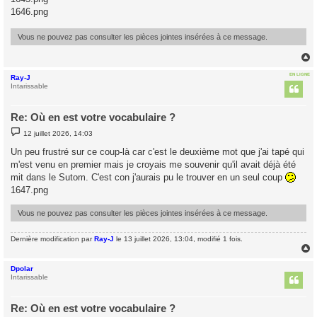
s
1646.png
a
g
e
Vous ne pouvez pas consulter les pièces jointes insérées à ce message.
EN LIGNE
Ray-J
t
Intarissable
Re: Où en est votre vocabulaire ?
M
12 juillet 2026, 14:03
e
s
Un peu frustré sur ce coup-là car c'est le deuxième mot que j'ai tapé qui
s
m'est venu en premier mais je croyais me souvenir qu'il avait déjà été
a
g
mit dans le Sutom. C'est con j'aurais pu le trouver en un seul coup
e
1647.png
Vous ne pouvez pas consulter les pièces jointes insérées à ce message.
Dernière modification par
Ray-J
le 13 juillet 2026, 13:04, modifié 1 fois.
Dpolar
t
Intarissable
Re: Où en est votre vocabulaire ?