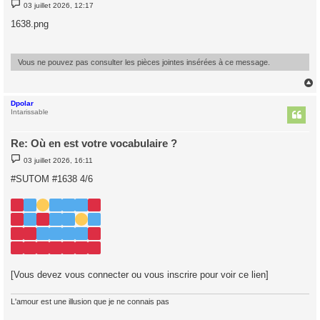
M
03 juillet 2026, 12:17
e
s
1638.png
s
a
g
e
Vous ne pouvez pas consulter les pièces jointes insérées à ce message.
Dpolar
t
Intarissable
Re: Où en est votre vocabulaire ?
M
03 juillet 2026, 16:11
e
s
#SUTOM #1638 4/6
s
a
g
e
[Vous devez vous connecter ou vous inscrire pour voir ce lien]
L'amour est une illusion que je ne connais pas