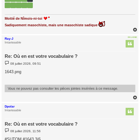
Moitié de Nîmois-ni-toi
Sadiquement masochiste, mais une masochiste sadique
EN LIGNE
Ray-J
t
Intarissable
Re: Où en est votre vocabulaire ?
M
08 juillet 2026, 09:51
e
s
1643.png
s
a
g
e
Vous ne pouvez pas consulter les pièces jointes insérées à ce message.
Dpolar
t
Intarissable
Re: Où en est votre vocabulaire ?
M
08 juillet 2026, 11:56
e
s
#SUTOM #1643 3/6