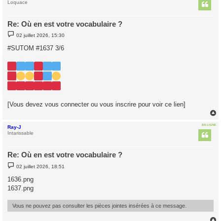
t
Loquace
Re: Où en est votre vocabulaire ?
M
02 juillet 2026, 15:30
e
s
#SUTOM #1637 3/6
s
a
g
e
[Vous devez vous connecter ou vous inscrire pour voir ce lien]
EN LIGNE
Ray-J
t
Intarissable
Re: Où en est votre vocabulaire ?
M
02 juillet 2026, 18:51
e
s
1636.png
s
1637.png
a
g
e
Vous ne pouvez pas consulter les pièces jointes insérées à ce message.