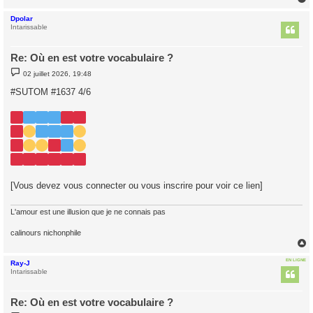
Dpolar
t
Intarissable
Re: Où en est votre vocabulaire ?
M
02 juillet 2026, 19:48
e
s
#SUTOM #1637 4/6
s
a
g
e
[Vous devez vous connecter ou vous inscrire pour voir ce lien]
L'amour est une illusion que je ne connais pas
calinours nichonphile
EN LIGNE
Ray-J
t
Intarissable
Re: Où en est votre vocabulaire ?