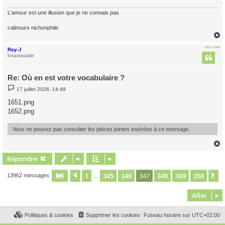
L'amour est une illusion que je ne connais pas
calinours nichonphile
EN LIGNE
Ray-J
t
Intarissable
Re: Où en est votre vocabulaire ?
M
17 juillet 2026, 14:49
e
s
1651.png
s
1652.png
a
g
e
Vous ne pouvez pas consulter les pièces jointes insérées à ce message.
Répondre
t
1
345
346
347
348
349
350
Page
347
Précédent
sur
350
S
13962 messages
…
Aller
Politiques & cookies
Supprimer les cookies
Fuseau horaire sur
UTC+02:00