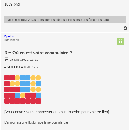
s
1639.png
s
a
g
e
Vous ne pouvez pas consulter les pièces jointes insérées à ce message.
Dpolar
t
Intarissable
Re: Où en est votre vocabulaire ?
M
05 juillet 2026, 12:51
e
s
#SUTOM #1640 5/6
s
a
g
e
[Vous devez vous connecter ou vous inscrire pour voir ce lien]
L'amour est une illusion que je ne connais pas