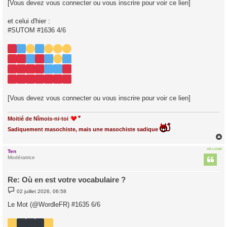
[Vous devez vous connecter ou vous inscrire pour voir ce lien]
et celui d'hier :
#SUTOM #1636 4/6
[Vous devez vous connecter ou vous inscrire pour voir ce lien]
Moitié de Nîmois-ni-toi
Sadiquement masochiste, mais une masochiste sadique
EN LIGNE
Ten
t
Modératrice
Re: Où en est votre vocabulaire ?
M
02 juillet 2026, 06:58
e
s
Le Mot (@WordleFR) #1635 6/6
s
a
g
e