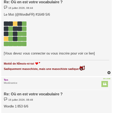
Re: Où en est votre vocabulaire ?
M
16 juillet 2026, 08:44
e
s
Le Mot (@WordleFR) #1649 5/6
s
a
g
e
[Vous devez vous connecter ou vous inscrire pour voir ce lien]
Moitié de Nîmois-ni-toi
Sadiquement masochiste, mais une masochiste sadique
EN LIGNE
Ten
t
Modératrice
Re: Où en est votre vocabulaire ?
M
16 juillet 2026, 08:48
e
s
Wordle 1 853 6/6
s
a