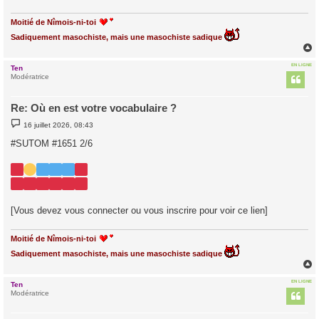
Moitié de Nîmois-ni-toi
Sadiquement masochiste, mais une masochiste sadique
EN LIGNE
Ten
t
Modératrice
Re: Où en est votre vocabulaire ?
M
16 juillet 2026, 08:43
e
s
#SUTOM #1651 2/6
s
a
g
e
[Vous devez vous connecter ou vous inscrire pour voir ce lien]
Moitié de Nîmois-ni-toi
Sadiquement masochiste, mais une masochiste sadique
EN LIGNE
Ten
t
Modératrice