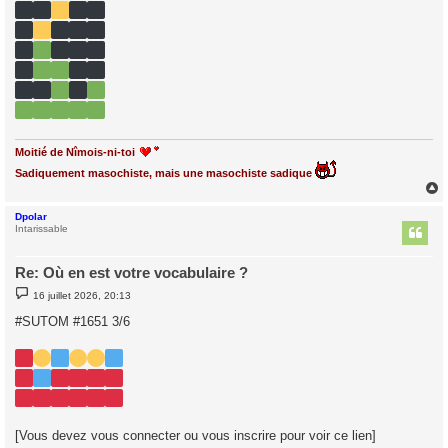
g
e
Moitié de Nîmois-ni-toi
Sadiquement masochiste, mais une masochiste sadique
Dpolar
t
Intarissable
Re: Où en est votre vocabulaire ?
M
16 juillet 2026, 20:13
e
s
#SUTOM #1651 3/6
s
a
g
e
[Vous devez vous connecter ou vous inscrire pour voir ce lien]