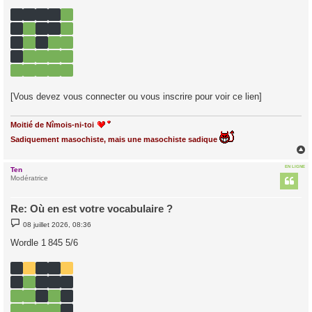
a
g
e
[Vous devez vous connecter ou vous inscrire pour voir ce lien]
Moitié de Nîmois-ni-toi
Sadiquement masochiste, mais une masochiste sadique
EN LIGNE
Ten
t
Modératrice
Re: Où en est votre vocabulaire ?
M
08 juillet 2026, 08:36
e
s
Wordle 1 845 5/6
s
a
g
e