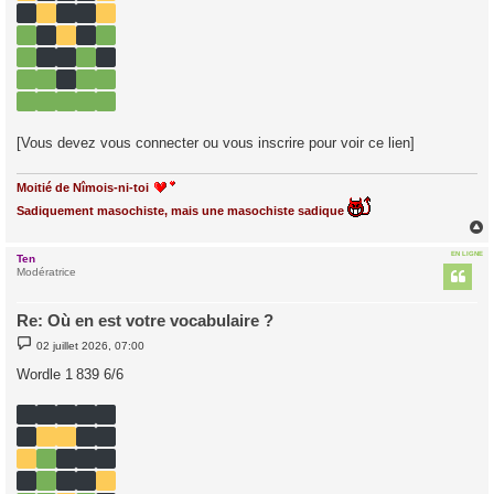
[Vous devez vous connecter ou vous inscrire pour voir ce lien]
Moitié de Nîmois-ni-toi
Sadiquement masochiste, mais une masochiste sadique
EN LIGNE
Ten
t
Modératrice
Re: Où en est votre vocabulaire ?
M
02 juillet 2026, 07:00
e
s
Wordle 1 839 6/6
s
a
g
e