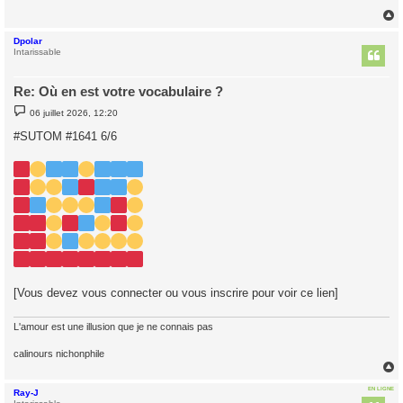
Dpolar
t
Intarissable
Re: Où en est votre vocabulaire ?
M
06 juillet 2026, 12:20
e
s
#SUTOM #1641 6/6
s
a
g
e
[Vous devez vous connecter ou vous inscrire pour voir ce lien]
L'amour est une illusion que je ne connais pas
calinours nichonphile
EN LIGNE
Ray-J