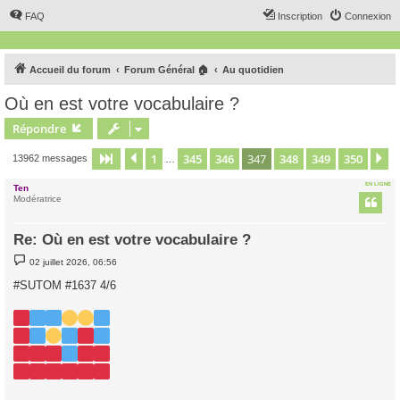
FAQ
Inscription
Connexion
Accueil du forum
Forum Général 🏠
Au quotidien
Où en est votre vocabulaire ?
Répondre
1
345
346
347
348
349
350
Page
347
Précédent
sur
350
S
13962 messages
…
EN LIGNE
Ten
Modératrice
Re: Où en est votre vocabulaire ?
M
02 juillet 2026, 06:56
e
s
#SUTOM #1637 4/6
s
a
g
e