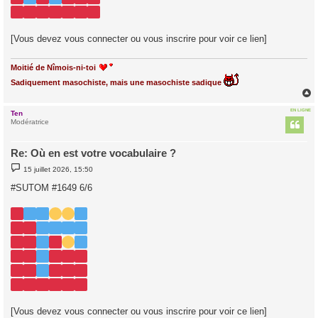
[Vous devez vous connecter ou vous inscrire pour voir ce lien]
Moitié de Nîmois-ni-toi
Sadiquement masochiste, mais une masochiste sadique
EN LIGNE
Ten
t
Modératrice
Re: Où en est votre vocabulaire ?
M
15 juillet 2026, 15:50
e
s
#SUTOM #1649 6/6
s
a
g
e
[Vous devez vous connecter ou vous inscrire pour voir ce lien]