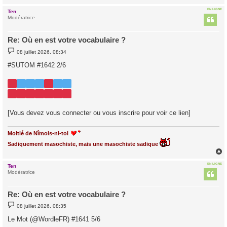
EN LIGNE
Ten
t
Modératrice
Re: Où en est votre vocabulaire ?
M
08 juillet 2026, 08:34
e
s
#SUTOM #1642 2/6
s
a
g
e
[Vous devez vous connecter ou vous inscrire pour voir ce lien]
Moitié de Nîmois-ni-toi
Sadiquement masochiste, mais une masochiste sadique
EN LIGNE
Ten
t
Modératrice
Re: Où en est votre vocabulaire ?
M
08 juillet 2026, 08:35
e
s
Le Mot (@WordleFR) #1641 5/6
s