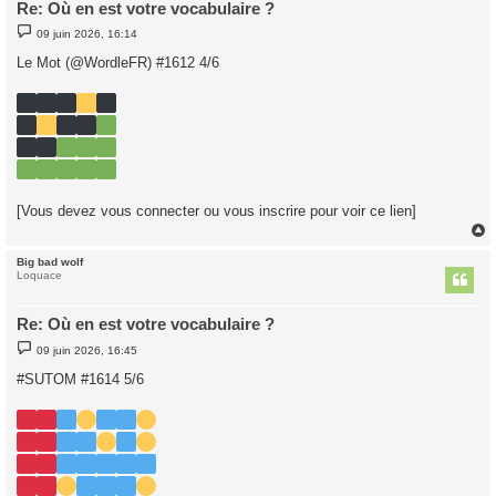
Re: Où en est votre vocabulaire ?
M
09 juin 2026, 16:14
e
s
Le Mot (@WordleFR) #1612 4/6
s
a
g
e
[Vous devez vous connecter ou vous inscrire pour voir ce lien]
Big bad wolf
t
Loquace
Re: Où en est votre vocabulaire ?
M
09 juin 2026, 16:45
e
s
#SUTOM #1614 5/6
s
a
g
e