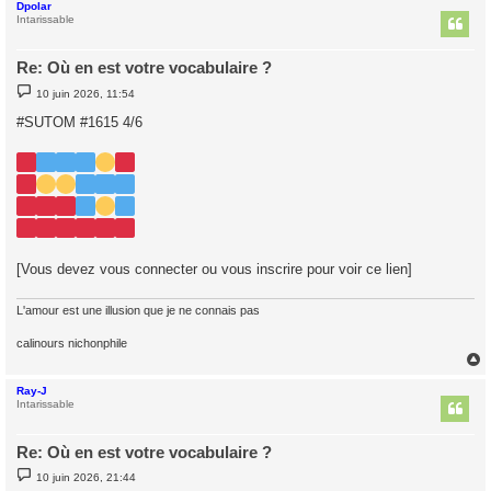
Dpolar
t
Intarissable
Re: Où en est votre vocabulaire ?
M
10 juin 2026, 11:54
e
s
#SUTOM #1615 4/6
s
a
g
e
[Vous devez vous connecter ou vous inscrire pour voir ce lien]
L'amour est une illusion que je ne connais pas
calinours nichonphile
Ray-J
t
Intarissable
Re: Où en est votre vocabulaire ?
M
10 juin 2026, 21:44
e