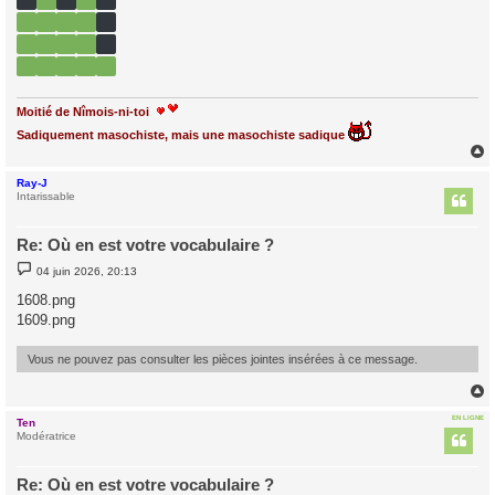
Moitié de Nîmois-ni-toi
Sadiquement masochiste, mais une masochiste sadique
Ray-J
t
Intarissable
Re: Où en est votre vocabulaire ?
M
04 juin 2026, 20:13
e
s
1608.png
s
1609.png
a
g
e
Vous ne pouvez pas consulter les pièces jointes insérées à ce message.
EN LIGNE
Ten
t
Modératrice
Re: Où en est votre vocabulaire ?