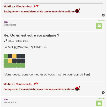
Moitié de Nîmois-ni-toi
Sadiquement masochiste, mais une masochiste sadique
EN LIGNE
Ten
t
Modératrice
Re: Où en est votre vocabulaire ?
M
08 juin 2026, 21:57
e
s
Le Mot (@WordleFR) #1611 3/6
s
a
g
e
[Vous devez vous connecter ou vous inscrire pour voir ce lien]
Moitié de Nîmois-ni-toi
Sadiquement masochiste, mais une masochiste sadique
EN LIGNE
Ten
t
Modératrice