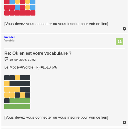
e
[Vous devez vous connecter ou vous inscrire pour voir ce lien]
Invader
t
Volubile
Re: Où en est votre vocabulaire ?
M
10 juin 2026, 10:02
e
s
Le Mot (@WordleFR) #1613 6/6
s
a
g
e
[Vous devez vous connecter ou vous inscrire pour voir ce lien]