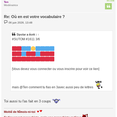
EN LIGNE
Ten
t
Modératrice
Re: Où en est votre vocabulaire ?
M
06 juin 2026, 13:48
e
s
s
a
Dpolar
a écrit :
↑
g
#SUTOM #1611 3/6
e
[Vous devez vous connecter ou vous inscrire pour voir ce lien]
mais @Ten comment tu fias en 3avec aussi peu de lettres
Toi aussi tu l'as fait en 3 coups
Moitié de Nîmois-ni-toi