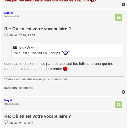
Sadiquement masochiste, mais une masochiste sadique
Dpolar
t
Intarissable
Re: Où en est votre vocabulaire ?
M
06 juin 2026, 13:51
e
s
s
a
Ten
a écrit :
↑
g
Toi aussi tu l'as fait en 3 coups
e
oui mais le deuxime mot j'ia presque tout les lettres et une qui me
manquer c'etait la jaune du premier
L'amour est une illusion que je ne connais pas
calinours nichonphile
Ray-J
t
Intarissable
Re: Où en est votre vocabulaire ?
M
06 juin 2026, 18:19
e