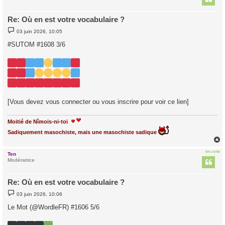
Re: Où en est votre vocabulaire ?
M
03 juin 2026, 10:05
e
s
#SUTOM #1608 3/6
s
a
g
e
[Vous devez vous connecter ou vous inscrire pour voir ce lien]
Moitié de Nîmois-ni-toi
Sadiquement masochiste, mais une masochiste sadique
EN LIGNE
Ten
t
Modératrice
Re: Où en est votre vocabulaire ?
M
03 juin 2026, 10:06
e
s
Le Mot (@WordleFR) #1606 5/6
s
a
g