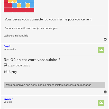
[Vous devez vous connecter ou vous inscrire pour voir ce lien]
L'amour est une illusion que je ne connais pas
calinours nichonphile
Ray-J
t
Intarissable
Re: Où en est votre vocabulaire ?
M
11 juin 2026, 22:01
e
s
1616.png
s
a
g
e
Vous ne pouvez pas consulter les pièces jointes insérées à ce message.
Invader
t
Volubile