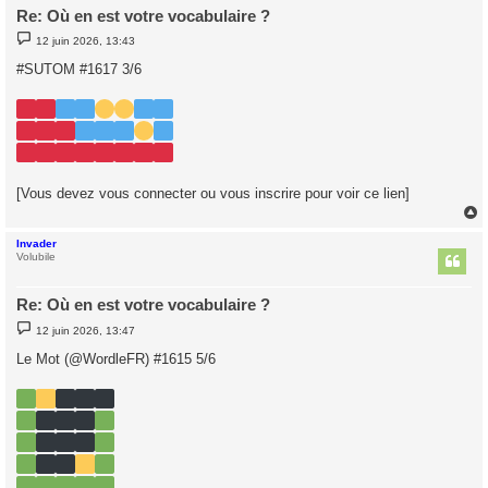
Re: Où en est votre vocabulaire ?
M
12 juin 2026, 13:43
e
s
#SUTOM #1617 3/6
s
a
g
e
[Vous devez vous connecter ou vous inscrire pour voir ce lien]
Invader
t
Volubile
Re: Où en est votre vocabulaire ?
M
12 juin 2026, 13:47
e
s
Le Mot (@WordleFR) #1615 5/6
s
a
g
e