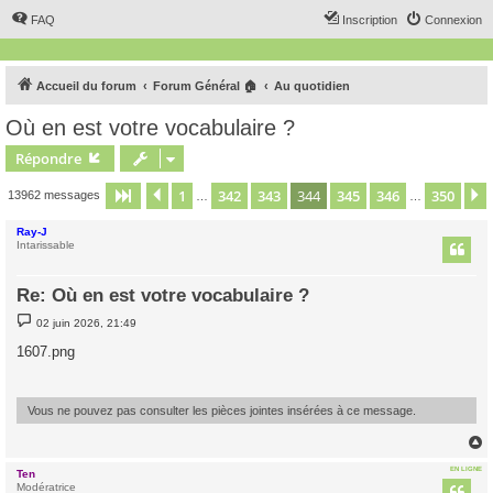
FAQ
Inscription
Connexion
Accueil du forum
Forum Général 🏠
Au quotidien
Où en est votre vocabulaire ?
Répondre
1
342
343
344
345
346
350
Page
344
Précédent
sur
350
13962 messages
…
…
Ray-J
Intarissable
Re: Où en est votre vocabulaire ?
M
02 juin 2026, 21:49
e
s
1607.png
s
a
g
e
Vous ne pouvez pas consulter les pièces jointes insérées à ce message.
EN LIGNE
Ten
t
Modératrice