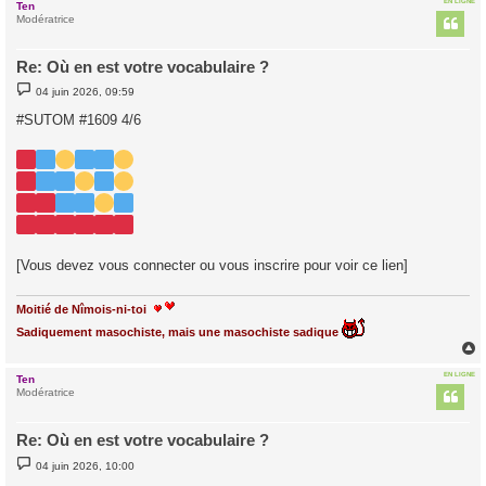
EN LIGNE
Ten
t
Modératrice
Re: Où en est votre vocabulaire ?
M
04 juin 2026, 09:59
e
s
#SUTOM #1609 4/6
s
a
g
e
[Vous devez vous connecter ou vous inscrire pour voir ce lien]
Moitié de Nîmois-ni-toi
Sadiquement masochiste, mais une masochiste sadique
EN LIGNE
Ten
t
Modératrice
Re: Où en est votre vocabulaire ?
M
04 juin 2026, 10:00
e