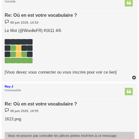
t
Volubile
Re: Où en est votre vocabulaire ?
M
08 juin 2026, 14:53
e
s
Le Mot (@WordleFR) #1611 4/6
s
a
g
e
[Vous devez vous connecter ou vous inscrire pour voir ce lien]
Ray-J
t
Intarissable
Re: Où en est votre vocabulaire ?
M
08 juin 2026, 19:55
e
s
1613.png
s
a
g
e
Vous ne pouvez pas consulter les pièces jointes insérées à ce message.