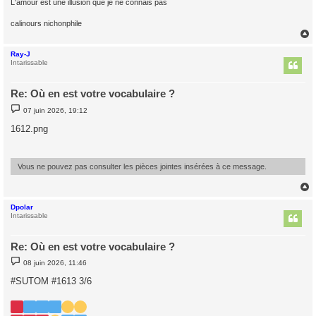
L'amour est une illusion que je ne connais pas
calinours nichonphile
Ray-J
t
Intarissable
Re: Où en est votre vocabulaire ?
M
07 juin 2026, 19:12
e
s
1612.png
s
a
g
e
Vous ne pouvez pas consulter les pièces jointes insérées à ce message.
Dpolar
t
Intarissable
Re: Où en est votre vocabulaire ?
M
08 juin 2026, 11:46
e
s
#SUTOM #1613 3/6
s
a
g
e