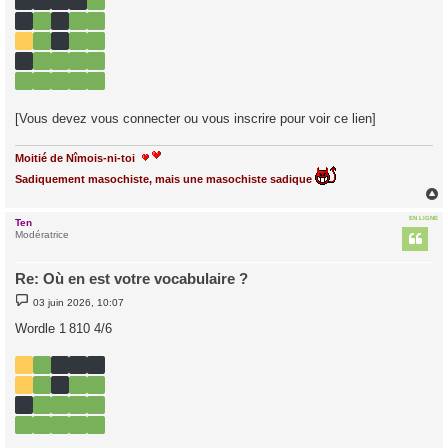
e
[Vous devez vous connecter ou vous inscrire pour voir ce lien]
Moitié de Nîmois-ni-toi
Sadiquement masochiste, mais une masochiste sadique
EN LIGNE
Ten
t
Modératrice
Re: Où en est votre vocabulaire ?
M
03 juin 2026, 10:07
e
s
Wordle 1 810 4/6
s
a
g
e