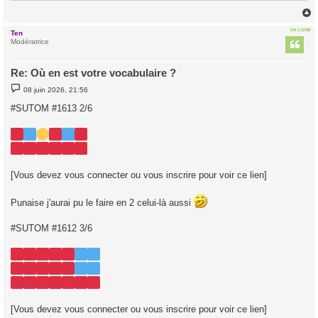
EN LIGNE
Ten
t
Modératrice
Re: Où en est votre vocabulaire ?
M
08 juin 2026, 21:56
e
s
#SUTOM #1613 2/6
s
a
g
e
[Vous devez vous connecter ou vous inscrire pour voir ce lien]
Punaise j'aurai pu le faire en 2 celui-là aussi
#SUTOM #1612 3/6
[Vous devez vous connecter ou vous inscrire pour voir ce lien]