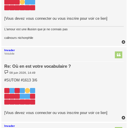
[Vous devez vous connecter ou vous inscrire pour voir ce lien]
L'amour est une illusion que je ne connais pas
calinours nichonphile
Invader
t
Volubile
Re: Où en est votre vocabulaire ?
M
08 juin 2026, 14:49
e
s
#SUTOM #1613 3/6
s
a
g
e
[Vous devez vous connecter ou vous inscrire pour voir ce lien]
Invader