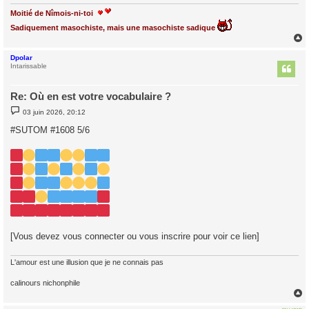
Moitié de Nîmois-ni-toi
Sadiquement masochiste, mais une masochiste sadique
Dpolar
t
Intarissable
Re: Où en est votre vocabulaire ?
M
03 juin 2026, 20:12
e
s
#SUTOM #1608 5/6
s
a
g
e
[Vous devez vous connecter ou vous inscrire pour voir ce lien]
L'amour est une illusion que je ne connais pas
calinours nichonphile