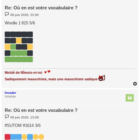
Re: Où en est votre vocabulaire ?
M
08 juin 2026, 22:00
e
s
Wordle 1 815 5/6
s
a
g
e
Moitié de Nîmois-ni-toi
Sadiquement masochiste, mais une masochiste sadique
Invader
t
Volubile
Re: Où en est votre vocabulaire ?
M
09 juin 2026, 13:09
e
s
#SUTOM #1614 3/6
s
a
g
e