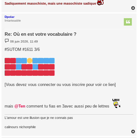
Sadiquement masochiste, mais une masochiste sadique
Dpolar
t
Intarissable
Re: Où en est votre vocabulaire ?
M
06 juin 2026, 11:49
e
s
#SUTOM #1611 3/6
s
a
g
e
[Vous devez vous connecter ou vous inscrire pour voir ce lien]
mais
@Ten
comment tu fias en 3avec aussi peu de lettres
L'amour est une illusion que je ne connais pas
calinours nichonphile