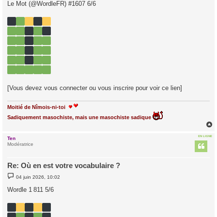
s
Le Mot (@WordleFR) #1607 6/6
s
a
g
e
[Vous devez vous connecter ou vous inscrire pour voir ce lien]
Moitié de Nîmois-ni-toi
Sadiquement masochiste, mais une masochiste sadique
EN LIGNE
Ten
t
Modératrice
Re: Où en est votre vocabulaire ?
M
04 juin 2026, 10:02
e
s
Wordle 1 811 5/6
s
a
g
e