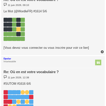
M
11 juin 2026, 09:10
e
s
Le Mot (@WordleFR) #1614 5/6
s
a
g
e
[Vous devez vous connecter ou vous inscrire pour voir ce lien]
Dpolar
t
Intarissable
Re: Où en est votre vocabulaire ?
M
11 juin 2026, 12:38
e
s
#SUTOM #1616 6/6
s
a
g
e