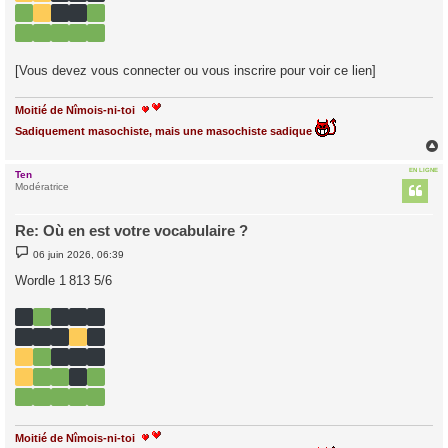
[Vous devez vous connecter ou vous inscrire pour voir ce lien]
Moitié de Nîmois-ni-toi
Sadiquement masochiste, mais une masochiste sadique
EN LIGNE
Ten
t
Modératrice
Re: Où en est votre vocabulaire ?
M
06 juin 2026, 06:39
e
s
Wordle 1 813 5/6
s
a
g
e
Moitié de Nîmois-ni-toi