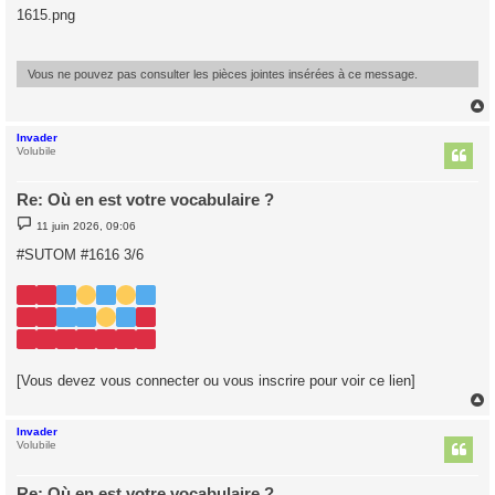
s
1615.png
s
a
g
e
Vous ne pouvez pas consulter les pièces jointes insérées à ce message.
Invader
t
Volubile
Re: Où en est votre vocabulaire ?
M
11 juin 2026, 09:06
e
s
#SUTOM #1616 3/6
s
a
g
e
[Vous devez vous connecter ou vous inscrire pour voir ce lien]
Invader
t
Volubile
Re: Où en est votre vocabulaire ?