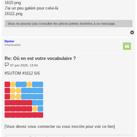
s
1610.png
s
J'ai un peu galéré pour celui-là
a
g
16111.png
e
Vous ne pouvez pas consulter les pièces jointes insérées à ce message.
Dpolar
t
Intarissable
Re: Où en est votre vocabulaire ?
M
07 juin 2026, 13:04
e
s
#SUTOM #1612 6/6
s
a
g
e
[Vous devez vous connecter ou vous inscrire pour voir ce lien]