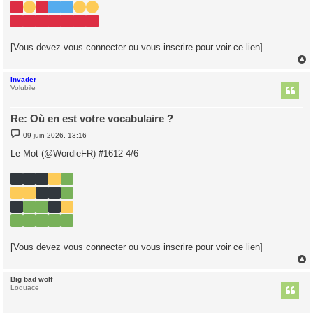
[Vous devez vous connecter ou vous inscrire pour voir ce lien]
Invader
t
Volubile
Re: Où en est votre vocabulaire ?
M
09 juin 2026, 13:16
e
s
Le Mot (@WordleFR) #1612 4/6
s
a
g
e
[Vous devez vous connecter ou vous inscrire pour voir ce lien]
Big bad wolf
t
Loquace