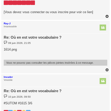
[Vous devez vous connecter ou vous inscrire pour voir ce lien]
Ray-J
t
Intarissable
Re: Où en est votre vocabulaire ?
M
09 juin 2026, 21:05
e
s
1614.png
s
a
g
e
Vous ne pouvez pas consulter les pièces jointes insérées à ce message.
Invader
t
Volubile
Re: Où en est votre vocabulaire ?
M
10 juin 2026, 09:50
e
s
#SUTOM #1615 3/6
s
a
g