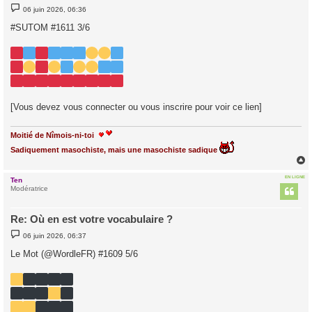
M
06 juin 2026, 06:36
e
s
#SUTOM #1611 3/6
s
a
g
e
[Vous devez vous connecter ou vous inscrire pour voir ce lien]
Moitié de Nîmois-ni-toi
Sadiquement masochiste, mais une masochiste sadique
EN LIGNE
Ten
t
Modératrice
Re: Où en est votre vocabulaire ?
M
06 juin 2026, 06:37
e
s
Le Mot (@WordleFR) #1609 5/6
s
a
g
e