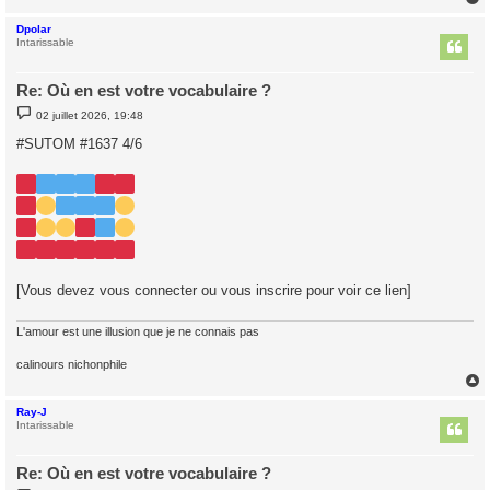
Dpolar
t
Intarissable
Re: Où en est votre vocabulaire ?
M
02 juillet 2026, 19:48
e
s
#SUTOM #1637 4/6
s
a
g
e
[Vous devez vous connecter ou vous inscrire pour voir ce lien]
L'amour est une illusion que je ne connais pas
calinours nichonphile
Ray-J
t
Intarissable
Re: Où en est votre vocabulaire ?