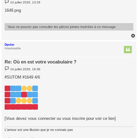
M
14 juillet 2026, 13:26
e
s
1649.png
s
a
g
e
Vous ne pouvez pas consulter les pièces jointes insérées à ce message.
Dpolar
t
Intarissable
Re: Où en est votre vocabulaire ?
M
14 juillet 2026, 19:36
e
s
#SUTOM #1649 4/6
s
a
g
e
[Vous devez vous connecter ou vous inscrire pour voir ce lien]
L'amour est une illusion que je ne connais pas