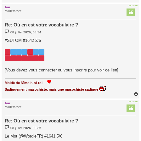
EN LIGNE
Ten
t
Modératrice
Re: Où en est votre vocabulaire ?
M
08 juillet 2026, 08:34
e
s
#SUTOM #1642 2/6
s
a
g
e
[Vous devez vous connecter ou vous inscrire pour voir ce lien]
Moitié de Nîmois-ni-toi
Sadiquement masochiste, mais une masochiste sadique
EN LIGNE
Ten
t
Modératrice
Re: Où en est votre vocabulaire ?
M
08 juillet 2026, 08:35
e
s
Le Mot (@WordleFR) #1641 5/6
s