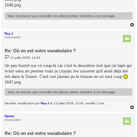
s
1646.png
a
g
e
Vous ne pouvez pas consulter les pièces jointes insérées à ce message.
Ray-J
t
Intarissable
Re: Où en est votre vocabulaire ?
M
12 juillet 2026, 14:03
e
s
Un peu frustré sur ce coup-là car c'est le deuxième mot que j'ai tapé qui
s
m'est venu en premier mais je croyais me souvenir qu'il avait déjà été
a
g
mit dans le Sutom. C'est con j'aurais pu le trouver en un seul coup
e
1647.png
Vous ne pouvez pas consulter les pièces jointes insérées à ce message.
Dernière modification par
Ray-J
le 13 juillet 2026, 13:04, modifié 1 fois.
Dpolar
t
Intarissable
Re: Où en est votre vocabulaire ?