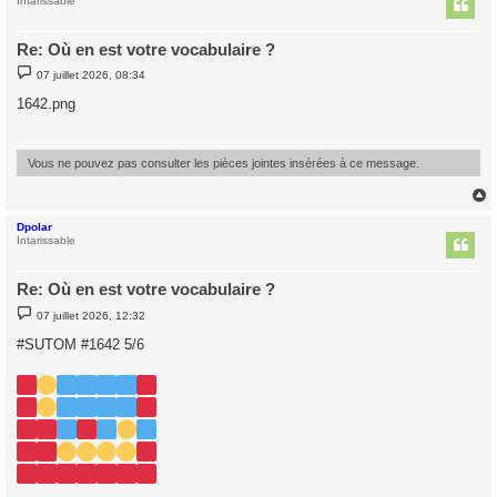
t
Intarissable
Re: Où en est votre vocabulaire ?
M
07 juillet 2026, 08:34
e
s
1642.png
s
a
g
e
Vous ne pouvez pas consulter les pièces jointes insérées à ce message.
Dpolar
t
Intarissable
Re: Où en est votre vocabulaire ?
M
07 juillet 2026, 12:32
e
s
#SUTOM #1642 5/6
s
a
g
e