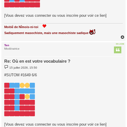
[Vous devez vous connecter ou vous inscrire pour voir ce lien]
Moitié de Nîmois-ni-toi
Sadiquement masochiste, mais une masochiste sadique
EN LIGNE
Ten
t
Modératrice
Re: Où en est votre vocabulaire ?
M
15 juillet 2026, 15:50
e
s
#SUTOM #1649 6/6
s
a
g
e
[Vous devez vous connecter ou vous inscrire pour voir ce lien]