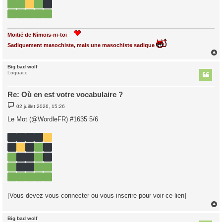
Moitié de Nîmois-ni-toi
Sadiquement masochiste, mais une masochiste sadique
Big bad wolf
t
Loquace
Re: Où en est votre vocabulaire ?
M
02 juillet 2026, 15:26
e
s
Le Mot (@WordleFR) #1635 5/6
s
a
g
e
[Vous devez vous connecter ou vous inscrire pour voir ce lien]
Big bad wolf