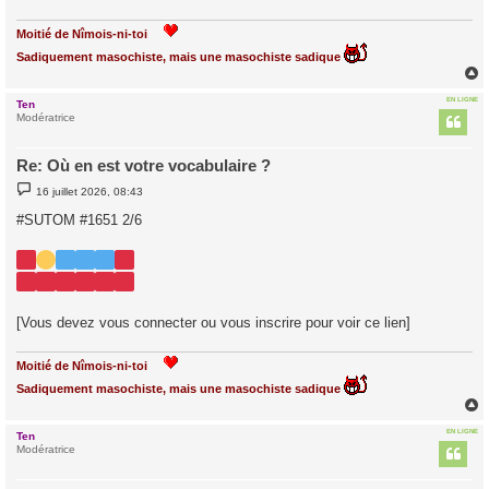
Moitié de Nîmois-ni-toi
Sadiquement masochiste, mais une masochiste sadique
EN LIGNE
Ten
t
Modératrice
Re: Où en est votre vocabulaire ?
M
16 juillet 2026, 08:43
e
s
#SUTOM #1651 2/6
s
a
g
e
[Vous devez vous connecter ou vous inscrire pour voir ce lien]
Moitié de Nîmois-ni-toi
Sadiquement masochiste, mais une masochiste sadique
EN LIGNE
Ten
t
Modératrice