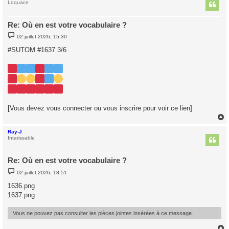
t
Loquace
Re: Où en est votre vocabulaire ?
M
02 juillet 2026, 15:30
e
s
#SUTOM #1637 3/6
s
a
g
e
[Vous devez vous connecter ou vous inscrire pour voir ce lien]
Ray-J
t
Intarissable
Re: Où en est votre vocabulaire ?
M
02 juillet 2026, 18:51
e
s
1636.png
s
1637.png
a
g
e
Vous ne pouvez pas consulter les pièces jointes insérées à ce message.