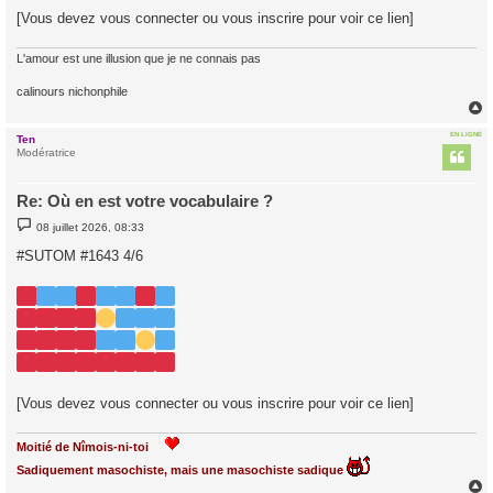
[Vous devez vous connecter ou vous inscrire pour voir ce lien]
L'amour est une illusion que je ne connais pas
calinours nichonphile
EN LIGNE
Ten
t
Modératrice
Re: Où en est votre vocabulaire ?
M
08 juillet 2026, 08:33
e
s
#SUTOM #1643 4/6
s
a
g
e
[Vous devez vous connecter ou vous inscrire pour voir ce lien]
Moitié de Nîmois-ni-toi
Sadiquement masochiste, mais une masochiste sadique