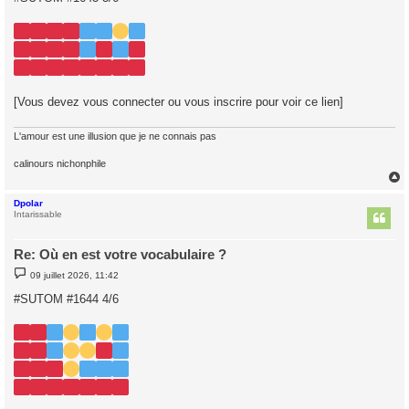
s
a
g
e
[Vous devez vous connecter ou vous inscrire pour voir ce lien]
L'amour est une illusion que je ne connais pas
calinours nichonphile
Dpolar
t
Intarissable
Re: Où en est votre vocabulaire ?
M
09 juillet 2026, 11:42
e
s
#SUTOM #1644 4/6
s
a
g
e