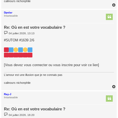
calinours nichonphile
Dpolar
t
Intarissable
Re: Où en est votre vocabulaire ?
M
04 juillet 2026, 13:13
e
s
#SUTOM #1639 2/6
s
a
g
e
[Vous devez vous connecter ou vous inscrire pour voir ce lien]
L'amour est une illusion que je ne connais pas
calinours nichonphile
Ray-J
t
Intarissable
Re: Où en est votre vocabulaire ?
M
04 juillet 2026, 16:20
e