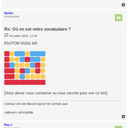
Dpolar
t
Intarissable
Re: Où en est votre vocabulaire ?
M
06 juillet 2026, 12:20
e
s
#SUTOM #1641 6/6
s
a
g
e
[Vous devez vous connecter ou vous inscrire pour voir ce lien]
L'amour est une illusion que je ne connais pas
calinours nichonphile
Ray-J