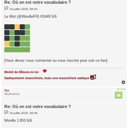
Re: Où en est votre vocabulaire ?
M
16 juillet 2026, 08:44
e
s
Le Mot (@WordleFR) #1649 5/6
s
a
g
e
[Vous devez vous connecter ou vous inscrire pour voir ce lien]
Moitié de Nîmois-ni-toi
Sadiquement masochiste, mais une masochiste sadique
EN LIGNE
Ten
t
Modératrice
Re: Où en est votre vocabulaire ?
M
16 juillet 2026, 08:48
e
s
Wordle 1 853 6/6
s
a