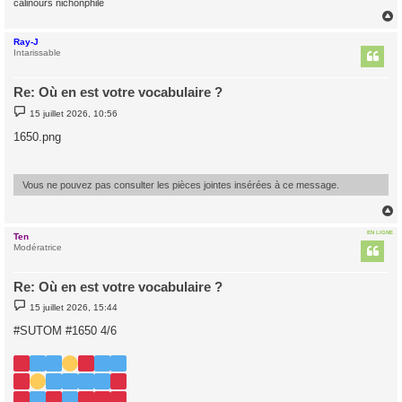
calinours nichonphile
Ray-J
t
Intarissable
Re: Où en est votre vocabulaire ?
M
15 juillet 2026, 10:56
e
s
1650.png
s
a
g
e
Vous ne pouvez pas consulter les pièces jointes insérées à ce message.
EN LIGNE
Ten
t
Modératrice
Re: Où en est votre vocabulaire ?
M
15 juillet 2026, 15:44
e
s
#SUTOM #1650 4/6
s
a
g
e