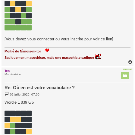
[Vous devez vous connecter ou vous inscrire pour voir ce lien]
Moitié de Nîmois-ni-toi
Sadiquement masochiste, mais une masochiste sadique
EN LIGNE
Ten
t
Modératrice
Re: Où en est votre vocabulaire ?
M
02 juillet 2026, 07:00
e
s
Wordle 1 839 6/6
s
a
g
e