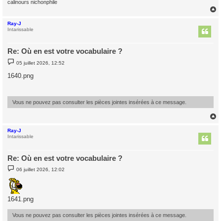
calinours nichonphile
Ray-J
t
Intarissable
Re: Où en est votre vocabulaire ?
M
05 juillet 2026, 12:52
e
s
1640.png
s
a
g
e
Vous ne pouvez pas consulter les pièces jointes insérées à ce message.
Ray-J
t
Intarissable
Re: Où en est votre vocabulaire ?
M
06 juillet 2026, 12:02
e
s
s
a
g
1641.png
e
Vous ne pouvez pas consulter les pièces jointes insérées à ce message.