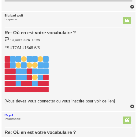
Big bad wolf
t
Loquace
Re: Où en est votre vocabulaire ?
M
13 juillet 2026, 13:55
e
s
#SUTOM #1648 6/6
s
a
g
e
[Vous devez vous connecter ou vous inscrire pour voir ce lien]
Ray-J
t
Intarissable
Re: Où en est votre vocabulaire ?