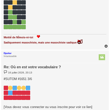
g
e
Moitié de Nîmois-ni-toi
Sadiquement masochiste, mais une masochiste sadique
Dpolar
t
Intarissable
Re: Où en est votre vocabulaire ?
M
16 juillet 2026, 20:13
e
s
#SUTOM #1651 3/6
s
a
g
e
[Vous devez vous connecter ou vous inscrire pour voir ce lien]