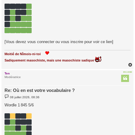
a
g
e
[Vous devez vous connecter ou vous inscrire pour voir ce lien]
Moitié de Nîmois-ni-toi
Sadiquement masochiste, mais une masochiste sadique
EN LIGNE
Ten
t
Modératrice
Re: Où en est votre vocabulaire ?
M
08 juillet 2026, 08:36
e
s
Wordle 1 845 5/6
s
a
g
e