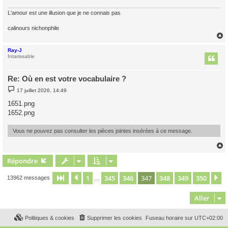
L'amour est une illusion que je ne connais pas
calinours nichonphile
Ray-J
t
Intarissable
Re: Où en est votre vocabulaire ?
M
17 juillet 2026, 14:49
e
s
1651.png
s
1652.png
a
g
e
Vous ne pouvez pas consulter les pièces jointes insérées à ce message.
Répondre
t
1
345
346
347
348
349
350
Page
347
Précédent
sur
350
S
13962 messages
…
Aller
Politiques & cookies
Supprimer les cookies
Fuseau horaire sur
UTC+02:00