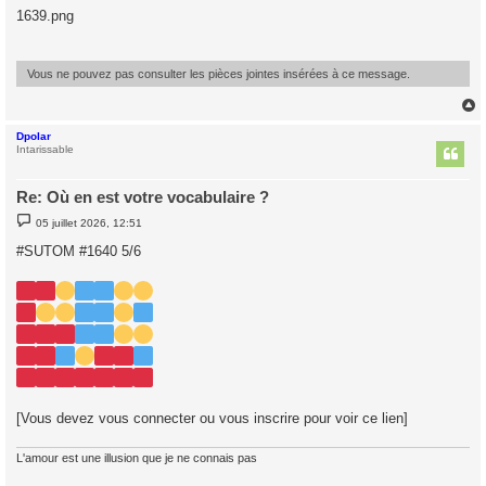
s
1639.png
s
a
g
e
Vous ne pouvez pas consulter les pièces jointes insérées à ce message.
Dpolar
t
Intarissable
Re: Où en est votre vocabulaire ?
M
05 juillet 2026, 12:51
e
s
#SUTOM #1640 5/6
s
a
g
e
[Vous devez vous connecter ou vous inscrire pour voir ce lien]
L'amour est une illusion que je ne connais pas