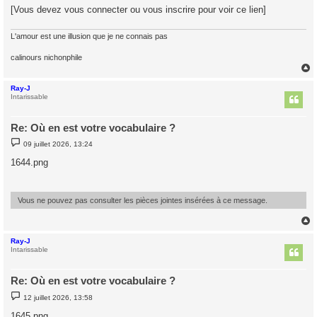
[Vous devez vous connecter ou vous inscrire pour voir ce lien]
L'amour est une illusion que je ne connais pas
calinours nichonphile
Ray-J
t
Intarissable
Re: Où en est votre vocabulaire ?
M
09 juillet 2026, 13:24
e
s
1644.png
s
a
g
e
Vous ne pouvez pas consulter les pièces jointes insérées à ce message.
Ray-J
t
Intarissable
Re: Où en est votre vocabulaire ?
M
12 juillet 2026, 13:58
e
s
1645.png