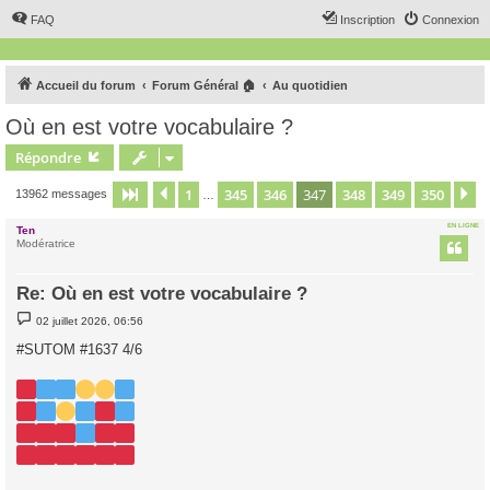
FAQ
Inscription
Connexion
Accueil du forum
Forum Général 🏠
Au quotidien
Où en est votre vocabulaire ?
Répondre
1
345
346
347
348
349
350
Page
347
Précédent
sur
350
S
13962 messages
…
EN LIGNE
Ten
Modératrice
Re: Où en est votre vocabulaire ?
M
02 juillet 2026, 06:56
e
s
#SUTOM #1637 4/6
s
a
g
e