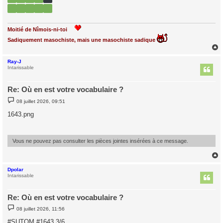
Moitié de Nîmois-ni-toi
Sadiquement masochiste, mais une masochiste sadique
Ray-J
t
Intarissable
Re: Où en est votre vocabulaire ?
M
08 juillet 2026, 09:51
e
s
1643.png
s
a
g
e
Vous ne pouvez pas consulter les pièces jointes insérées à ce message.
Dpolar
t
Intarissable
Re: Où en est votre vocabulaire ?
M
08 juillet 2026, 11:56
e
s
#SUTOM #1643 3/6