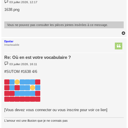
M
03 juillet 2026, 12:17
e
s
1638.png
s
a
g
e
Vous ne pouvez pas consulter les pièces jointes insérées à ce message.
Dpolar
t
Intarissable
Re: Où en est votre vocabulaire ?
M
03 juillet 2026, 16:11
e
s
#SUTOM #1638 4/6
s
a
g
e
[Vous devez vous connecter ou vous inscrire pour voir ce lien]
L'amour est une illusion que je ne connais pas