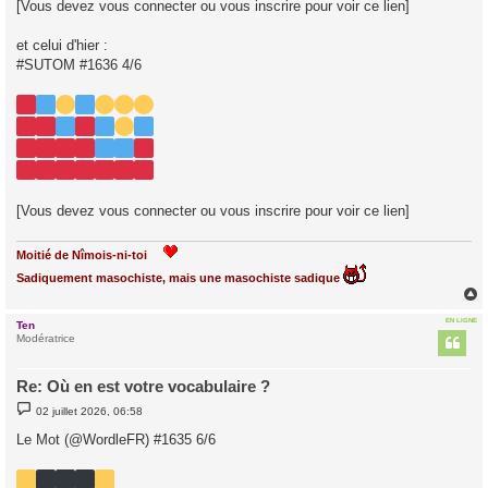
[Vous devez vous connecter ou vous inscrire pour voir ce lien]
et celui d'hier :
#SUTOM #1636 4/6
[Vous devez vous connecter ou vous inscrire pour voir ce lien]
Moitié de Nîmois-ni-toi
Sadiquement masochiste, mais une masochiste sadique
EN LIGNE
Ten
t
Modératrice
Re: Où en est votre vocabulaire ?
M
02 juillet 2026, 06:58
e
s
Le Mot (@WordleFR) #1635 6/6
s
a
g
e