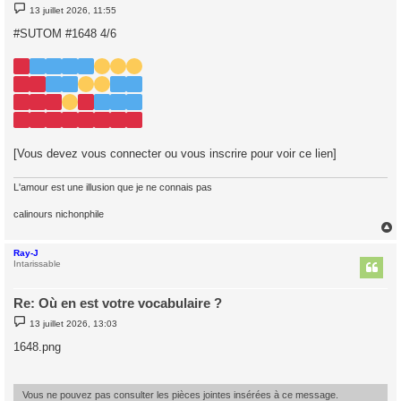
M
13 juillet 2026, 11:55
e
s
#SUTOM #1648 4/6
s
a
g
e
[Vous devez vous connecter ou vous inscrire pour voir ce lien]
L'amour est une illusion que je ne connais pas
calinours nichonphile
Ray-J
t
Intarissable
Re: Où en est votre vocabulaire ?
M
13 juillet 2026, 13:03
e
s
1648.png
s
a
g
e
Vous ne pouvez pas consulter les pièces jointes insérées à ce message.