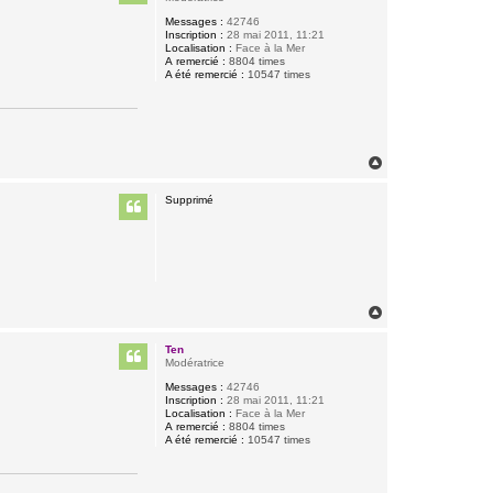
Messages :
42746
Inscription :
28 mai 2011, 11:21
Localisation :
Face à la Mer
A remercié :
8804 times
A été remercié :
10547 times
H
a
u
Supprimé
t
H
a
u
Ten
t
Modératrice
Messages :
42746
Inscription :
28 mai 2011, 11:21
Localisation :
Face à la Mer
A remercié :
8804 times
A été remercié :
10547 times