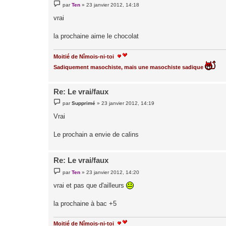
M
par
Ten
»
23 janvier 2012, 14:18
e
s
vrai
s
a
g
la prochaine aime le chocolat
e
Moitié de Nîmois-ni-toi
Sadiquement masochiste, mais une masochiste sadique
Re: Le vrai/faux
M
par
Supprimé
»
23 janvier 2012, 14:19
e
s
Vrai
s
a
g
Le prochain a envie de calins
e
Re: Le vrai/faux
M
par
Ten
»
23 janvier 2012, 14:20
e
s
vrai et pas que d'ailleurs
s
a
g
la prochaine à bac +5
e
Moitié de Nîmois-ni-toi