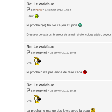
Re: Le vrai/faux
M
par
Farfa
»
23 janvier 2012, 14:53
e
s
Faux
s
a
g
le prochain(e) trouve ce jeu stupide
e
Dresseur de cafards, branleur de la main droite, culotte addict, voyeur
Re: Le vrai/faux
M
par
Supprimé
»
23 janvier 2012, 15:08
e
s
s
Vrai
a
g
e
le prochain n'a pas envie de faire caca
Re: Le vrai/faux
M
par
Supprimé
»
23 janvier 2012, 15:28
e
s
s
Vrai
a
g
e
La prochaine mange des kiwis avec la peau