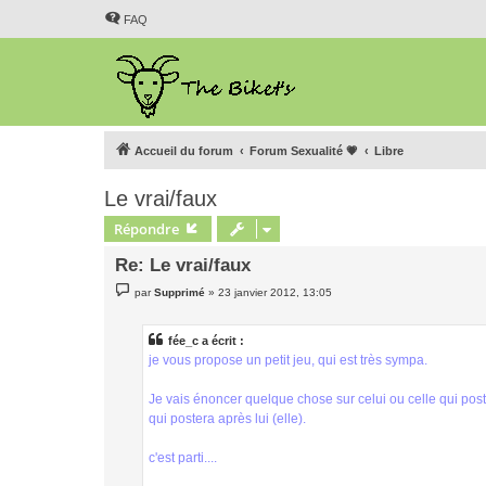
FAQ
Accueil du forum
Forum Sexualité 💗
Libre
Le vrai/faux
Répondre
Re: Le vrai/faux
M
par
Supprimé
»
23 janvier 2012, 13:05
e
s
s
a
fée_c a écrit :
g
je vous propose un petit jeu, qui est très sympa.
e
Je vais énoncer quelque chose sur celui ou celle qui poste
qui postera après lui (elle).
c'est parti....