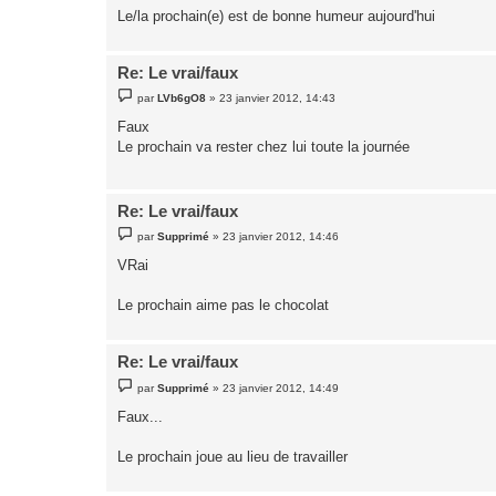
Le/la prochain(e) est de bonne humeur aujourd'hui
Re: Le vrai/faux
M
par
LVb6gO8
»
23 janvier 2012, 14:43
e
s
Faux
s
Le prochain va rester chez lui toute la journée
a
g
e
Re: Le vrai/faux
M
par
Supprimé
»
23 janvier 2012, 14:46
e
s
VRai
s
a
g
Le prochain aime pas le chocolat
e
Re: Le vrai/faux
M
par
Supprimé
»
23 janvier 2012, 14:49
e
s
Faux...
s
a
g
Le prochain joue au lieu de travailler
e