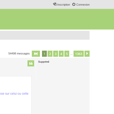
Inscription
Connexion
1
2
3
4
5
1363
Page
1
sur
1363
Suivant
54498 messages
…
Supprimé
ose sur celui ou celle