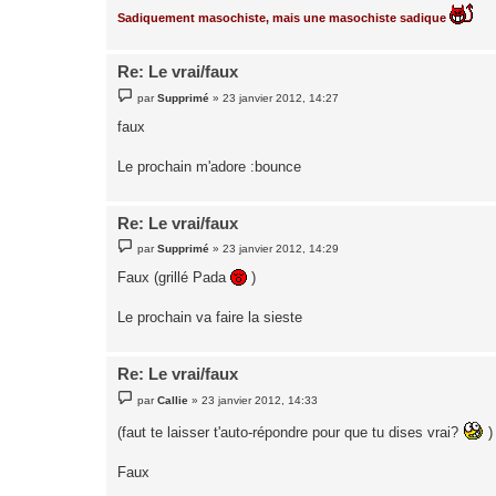
Sadiquement masochiste, mais une masochiste sadique
Re: Le vrai/faux
M
par
Supprimé
»
23 janvier 2012, 14:27
e
s
faux
s
a
g
Le prochain m'adore :bounce
e
Re: Le vrai/faux
M
par
Supprimé
»
23 janvier 2012, 14:29
e
s
Faux (grillé Pada
)
s
a
g
Le prochain va faire la sieste
e
Re: Le vrai/faux
M
par
Callie
»
23 janvier 2012, 14:33
e
s
(faut te laisser t'auto-répondre pour que tu dises vrai?
)
s
a
g
Faux
e