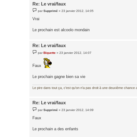
Re: Le vrai/faux
M
par
Supprimé
»
23 janvier 2012, 14:05
e
s
Vrai
s
a
g
Le prochain est alcoolo mondain
e
Re: Le vrai/faux
M
par
Biquette
»
23 janvier 2012, 14:07
e
s
s
Faux
a
g
e
Le prochain gagne bien sa vie
Le pire dans tout ça, c'est qu'on n'a pas droit à une deuxième chance al
Re: Le vrai/faux
M
par
Supprimé
»
23 janvier 2012, 14:09
e
s
Faux
s
a
g
Le prochain a des enfants
e