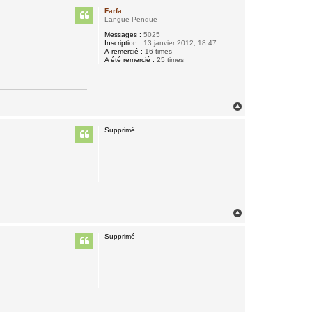
u
Farfa
t
Langue Pendue
Messages :
5025
Inscription :
13 janvier 2012, 18:47
A remercié :
16 times
A été remercié :
25 times
H
a
u
Supprimé
t
H
a
u
Supprimé
t