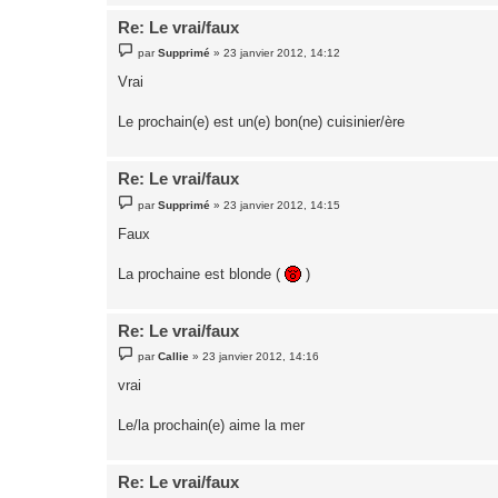
Re: Le vrai/faux
M
par
Supprimé
»
23 janvier 2012, 14:12
e
s
Vrai
s
a
g
Le prochain(e) est un(e) bon(ne) cuisinier/ère
e
Re: Le vrai/faux
M
par
Supprimé
»
23 janvier 2012, 14:15
e
s
Faux
s
a
g
La prochaine est blonde (
)
e
Re: Le vrai/faux
M
par
Callie
»
23 janvier 2012, 14:16
e
s
vrai
s
a
g
Le/la prochain(e) aime la mer
e
Re: Le vrai/faux