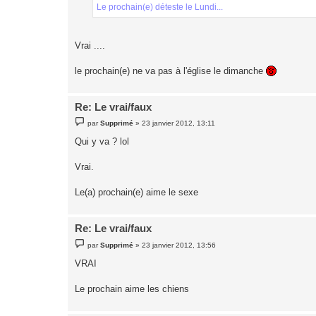
Le prochain(e) déteste le Lundi...
Vrai ....
le prochain(e) ne va pas à l'église le dimanche
Re: Le vrai/faux
M
par
Supprimé
»
23 janvier 2012, 13:11
e
s
Qui y va ? lol
s
a
g
Vrai.
e
Le(a) prochain(e) aime le sexe
Re: Le vrai/faux
M
par
Supprimé
»
23 janvier 2012, 13:56
e
s
VRAI
s
a
g
Le prochain aime les chiens
e