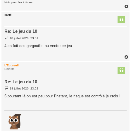
Nutz pour les intimes.
Invité
t
Re: Le jeu du 10
M
18 juillet 2020, 23:51
e
s
4 ca fait des gargouillis au ventre ce jeu
s
a
g
e
L'Ecureuil
t
Emérite
Re: Le jeu du 10
M
18 juillet 2020, 23:52
e
s
5 pourtant là on est peu pour l'instant, le risque est contrôlé je crois !
s
a
g
e