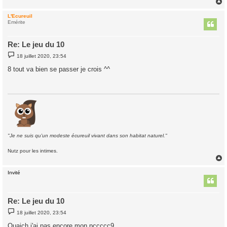
L'Ecureuil
t
Emérite
Re: Le jeu du 10
M
18 juillet 2020, 23:54
e
s
8 tout va bien se passer je crois ^^
s
a
g
e
"Je ne suis qu'un modeste écureuil vivant dans son habitat naturel."
Nutz pour les intimes.
Invité
t
Re: Le jeu du 10
M
18 juillet 2020, 23:54
e
s
Ouaich j'ai pas encore mon pccccc9