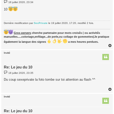
M
18 juillet 2020, 23:34
e
s
10
s
a
g
e
Dernière modification par
SexPrivate
le 19 juillet 2020, 17:20, modifié 2 fois.
Gros pervers
cherche partenaire pour mots croisés ( ou activités
manuelles.....coloriage,enfilage...de perle,ou collage de gommettes)Je pratique
également la langue des signes
a mes heures perdues.
Invité
t
Re: Le jeu du 10
M
18 juillet 2020, 23:35
e
s
Du coup sexeprivate la foto tombe sur toi attention au flash ^^
s
a
g
e
Invité
t
Re: Le jeu du 10