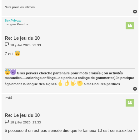
Nutz pour les intimes.
SexPrivate
t
Langue Pendue
Re: Le jeu du 10
M
18 juillet 2020, 23:33
e
s
7 oui
s
a
g
e
Gros pervers
cherche partenaire pour mots croisés ( ou activités
manuelles.....coloriage,enfilage...de perle,ou collage de gommettes)Je pratique
également la langue des signes
a mes heures perdues.
Invité
t
Re: Le jeu du 10
M
18 juillet 2020, 23:33
e
s
6 poooooo 8 on est pas sensée dire que le fameux 10 est sensé.exibe ?
s
a
g