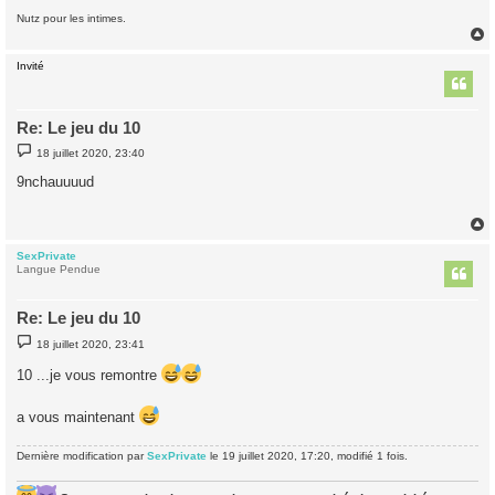
Nutz pour les intimes.
Invité
t
Re: Le jeu du 10
M
18 juillet 2020, 23:40
e
s
9nchauuuud
s
a
g
e
SexPrivate
t
Langue Pendue
Re: Le jeu du 10
M
18 juillet 2020, 23:41
e
s
10 ...je vous remontre
s
a
g
a vous maintenant
e
Dernière modification par
SexPrivate
le 19 juillet 2020, 17:20, modifié 1 fois.