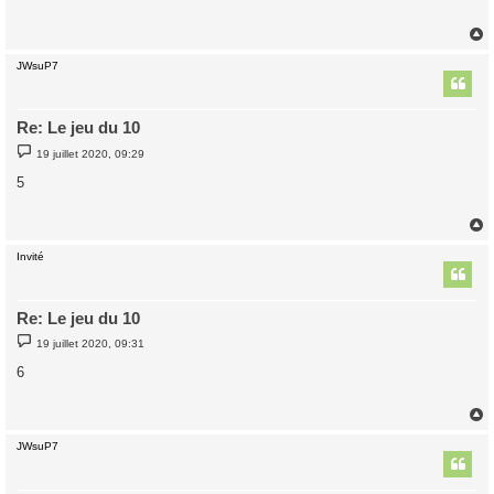
a
g
e
JWsuP7
t
Re: Le jeu du 10
M
19 juillet 2020, 09:29
e
s
5
s
a
g
e
Invité
t
Re: Le jeu du 10
M
19 juillet 2020, 09:31
e
s
6
s
a
g
e
JWsuP7
t