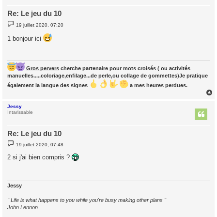
Re: Le jeu du 10
M
19 juillet 2020, 07:20
e
s
1 bonjour ici
s
a
g
e
Gros pervers
cherche partenaire pour mots croisés ( ou activités
manuelles.....coloriage,enfilage...de perle,ou collage de gommettes)Je pratique
également la langue des signes
a mes heures perdues.
Jessy
t
Intarissable
Re: Le jeu du 10
M
19 juillet 2020, 07:48
e
s
2 si j'ai bien compris ?
s
a
g
e
Jessy
" Life is what happens to you while you're busy making other plans "
John Lennon