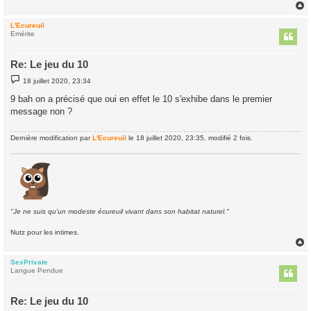
e
L'Ecureuil
t
Emérite
Re: Le jeu du 10
M
18 juillet 2020, 23:34
e
s
9 bah on a précisé que oui en effet le 10 s'exhibe dans le premier
s
message non ?
a
g
e
Dernière modification par
L'Ecureuil
le 18 juillet 2020, 23:35, modifié 2 fois.
"Je ne suis qu'un modeste écureuil vivant dans son habitat naturel."
Nutz pour les intimes.
SexPrivate
t
Langue Pendue
Re: Le jeu du 10