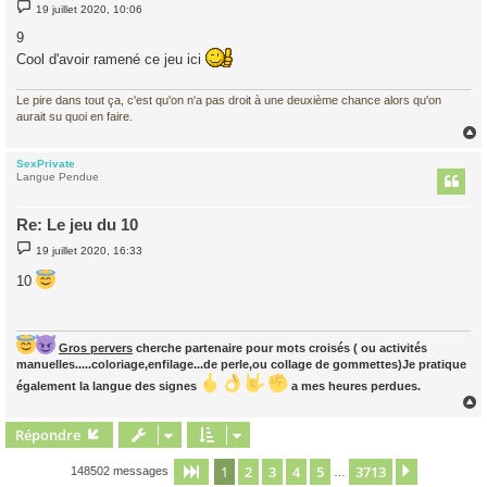
M
19 juillet 2020, 10:06
e
s
9
s
a
Cool d'avoir ramené ce jeu ici
g
e
Le pire dans tout ça, c'est qu'on n'a pas droit à une deuxième chance alors qu'on
aurait su quoi en faire.
SexPrivate
t
Langue Pendue
Re: Le jeu du 10
M
19 juillet 2020, 16:33
e
s
10
s
a
g
e
Gros pervers
cherche partenaire pour mots croisés ( ou activités
manuelles.....coloriage,enfilage...de perle,ou collage de gommettes)Je pratique
également la langue des signes
a mes heures perdues.
Répondre
t
1
2
3
4
5
3713
Page
1
sur
3713
Suivant
148502 messages
…