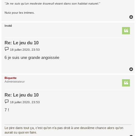
"Je ne suis qu'un modeste écureuil vivant dans son habitat naturel."
Nutz pour les intimes.
Invité
t
Re: Le jeu du 10
M
18 juillet 2020, 23:53
e
s
6 je suis une grande angoissée
s
a
g
e
Biquette
t
Administrateur
Re: Le jeu du 10
M
18 juillet 2020, 23:53
e
s
7 !
s
a
g
e
Le pire dans tout ça, c'est qu'on n'a pas droit à une deuxième chance alors qu'on
aurait su quoi en faire.