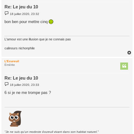
Re: Le jeu du 10
M
18 juillet 2020, 23:32
e
s
bon ben pour mettre cinq
s
a
g
e
L'amour est une illusion que je ne connais pas
calinours nichonphile
L'Ecureuil
t
Emérite
Re: Le jeu du 10
M
18 juillet 2020, 23:33
e
s
6 si je ne me trompe pas ?
s
a
g
e
"Je ne suis qu'un modeste écureuil vivant dans son habitat naturel."