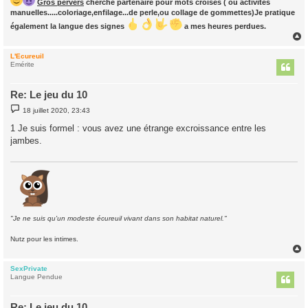
Gros pervers
cherche partenaire pour mots croisés ( ou activités
manuelles.....coloriage,enfilage...de perle,ou collage de gommettes)Je pratique
également la langue des signes
a mes heures perdues.
L'Ecureuil
t
Emérite
Re: Le jeu du 10
M
18 juillet 2020, 23:43
e
s
1 Je suis formel : vous avez une étrange excroissance entre les
s
jambes.
a
g
e
"Je ne suis qu'un modeste écureuil vivant dans son habitat naturel."
Nutz pour les intimes.
SexPrivate
t
Langue Pendue
Re: Le jeu du 10