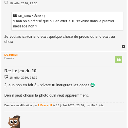
M
18 juillet 2020, 23:36
e
s
s
a
Mr_Gma
a écrit :
↑
g
9 bah on a précisé que oui en effet le 10 s'exhibe dans le premier
e
message non ?
Je voulais savoir si c etait quelque chose de précis ou si c etait au
choix
L'Ecureuil
t
Emérite
Re: Le jeu du 10
M
18 juillet 2020, 23:36
e
s
2, euh non en fait 3 - private tu inaugures les gages
s
a
g
Ben il peut choisir la photo qu'il veut apparemment.
e
Dernière modification par
L'Ecureuil
le 18 juillet 2020, 23:36, modifié 1 fois.