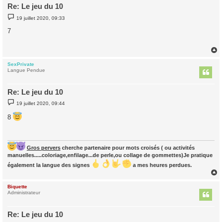
Re: Le jeu du 10
M
19 juillet 2020, 09:33
e
s
7
s
a
g
e
SexPrivate
t
Langue Pendue
Re: Le jeu du 10
M
19 juillet 2020, 09:44
e
s
8
s
a
g
e
Gros pervers
cherche partenaire pour mots croisés ( ou activités
manuelles.....coloriage,enfilage...de perle,ou collage de gommettes)Je pratique
également la langue des signes
a mes heures perdues.
Biquette
t
Administrateur
Re: Le jeu du 10