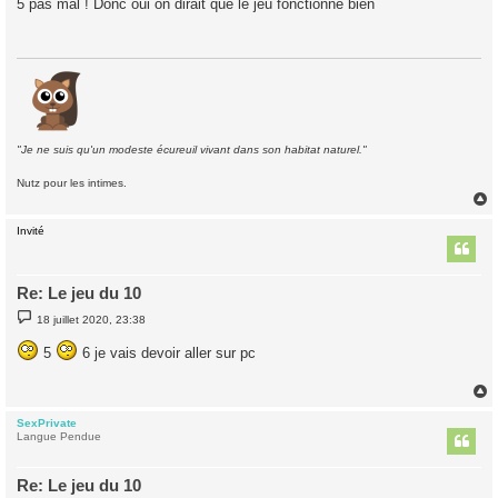
5 pas mal ! Donc oui on dirait que le jeu fonctionne bien
s
a
g
e
"Je ne suis qu'un modeste écureuil vivant dans son habitat naturel."
Nutz pour les intimes.
Invité
t
Re: Le jeu du 10
M
18 juillet 2020, 23:38
e
s
5
6 je vais devoir aller sur pc
s
a
g
e
SexPrivate
t
Langue Pendue
Re: Le jeu du 10