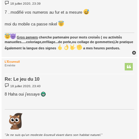
M
18 juillet 2020, 23:39
e
s
7 ..modifié vos numeros au fur et a mesure
s
a
g
moi du mobile ca passe nikel
e
Gros pervers
cherche partenaire pour mots croisés ( ou activités
manuelles.....coloriage,enfilage...de perle,ou collage de gommettes)Je pratique
également la langue des signes
a mes heures perdues.
L'Ecureuil
t
Emérite
Re: Le jeu du 10
M
18 juillet 2020, 23:40
e
s
8 Haha oui j'essaye
s
a
g
e
"Je ne suis qu'un modeste écureuil vivant dans son habitat naturel."