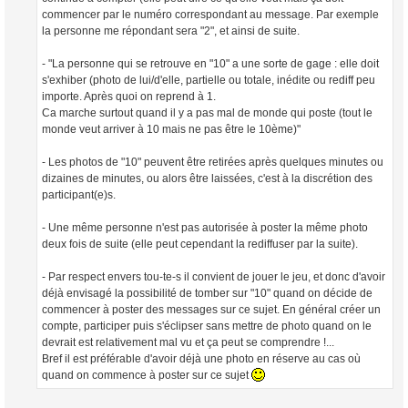
commencer par le numéro correspondant au message. Par exemple
la personne me répondant sera "2", et ainsi de suite.
- "La personne qui se retrouve en "10" a une sorte de gage : elle doit
s'exhiber (photo de lui/d'elle, partielle ou totale, inédite ou rediff peu
importe. Après quoi on reprend à 1.
Ca marche surtout quand il y a pas mal de monde qui poste (tout le
monde veut arriver à 10 mais ne pas être le 10ème)"
- Les photos de "10" peuvent être retirées après quelques minutes ou
dizaines de minutes, ou alors être laissées, c'est à la discrétion des
participant(e)s.
- Une même personne n'est pas autorisée à poster la même photo
deux fois de suite (elle peut cependant la rediffuser par la suite).
- Par respect envers tou-te-s il convient de jouer le jeu, et donc d'avoir
déjà envisagé la possibilité de tomber sur "10" quand on décide de
commencer à poster des messages sur ce sujet. En général créer un
compte, participer puis s'éclipser sans mettre de photo quand on le
devrait est relativement mal vu et ça peut se comprendre !...
Bref il est préférable d'avoir déjà une photo en réserve au cas où
quand on commence à poster sur ce sujet