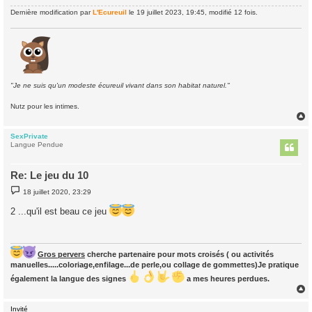
Dernière modification par
L'Ecureuil
le 19 juillet 2023, 19:45, modifié 12 fois.
"Je ne suis qu'un modeste écureuil vivant dans son habitat naturel."
Nutz pour les intimes.
SexPrivate
t
Langue Pendue
Re: Le jeu du 10
M
18 juillet 2020, 23:29
e
s
2 ...qu'il est beau ce jeu
s
a
g
e
Gros pervers
cherche partenaire pour mots croisés ( ou activités
manuelles.....coloriage,enfilage...de perle,ou collage de gommettes)Je pratique
également la langue des signes
a mes heures perdues.
Invité