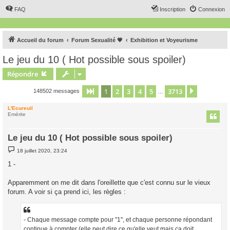
FAQ
Inscription
Connexion
Accueil du forum
Forum Sexualité 💗
Exhibition et Voyeurisme
Le jeu du 10 ( Hot possible sous spoiler)
Répondre
1
2
3
4
5
3713
Page
1
sur
3713
Suivant
148502 messages
…
L'Ecureuil
Emérite
Le jeu du 10 ( Hot possible sous spoiler)
M
18 juillet 2020, 23:24
e
s
1 -
s
a
g
Apparemment on me dit dans l'oreillette que c'est connu sur le vieux
e
forum. A voir si ça prend ici, les règles :
- Chaque message compte pour "1", et chaque personne répondant
continue à compter (elle peut dire ce qu'elle veut mais ça doit