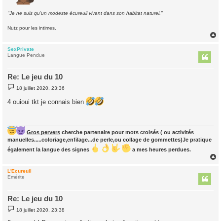
"Je ne suis qu'un modeste écureuil vivant dans son habitat naturel."
Nutz pour les intimes.
SexPrivate
t
Langue Pendue
Re: Le jeu du 10
M
18 juillet 2020, 23:36
e
s
4 ouioui tkt je connais bien
s
a
g
e
Gros pervers
cherche partenaire pour mots croisés ( ou activités
manuelles.....coloriage,enfilage...de perle,ou collage de gommettes)Je pratique
également la langue des signes
a mes heures perdues.
L'Ecureuil
t
Emérite
Re: Le jeu du 10
M
18 juillet 2020, 23:38
e
s