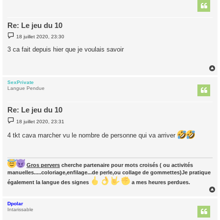
t
Re: Le jeu du 10
M
18 juillet 2020, 23:30
e
s
3 ca fait depuis hier que je voulais savoir
s
a
g
e
SexPrivate
t
Langue Pendue
Re: Le jeu du 10
M
18 juillet 2020, 23:31
e
s
4 tkt cava marcher vu le nombre de personne qui va arriver
s
a
g
e
Gros pervers
cherche partenaire pour mots croisés ( ou activités
manuelles.....coloriage,enfilage...de perle,ou collage de gommettes)Je pratique
également la langue des signes
a mes heures perdues.
Dpolar
t
Intarissable