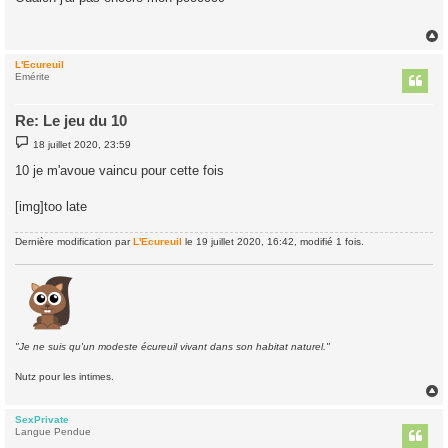
s
a
g
e
L'Ecureuil
t
Emérite
Re: Le jeu du 10
M
18 juillet 2020, 23:59
e
s
10 je m'avoue vaincu pour cette fois
s
a
g
[img]too late
e
Dernière modification par
L'Ecureuil
le 19 juillet 2020, 16:42, modifié 1 fois.
"Je ne suis qu'un modeste écureuil vivant dans son habitat naturel."
Nutz pour les intimes.
SexPrivate
t
Langue Pendue