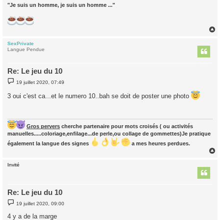
"Je suis un homme, je suis un homme ..."
SexPrivate
t
Langue Pendue
Re: Le jeu du 10
M
19 juillet 2020, 07:49
e
s
3 oui c'est ca...et le numero 10..bah se doit de poster une photo
s
a
g
e
Gros pervers
cherche partenaire pour mots croisés ( ou activités
manuelles.....coloriage,enfilage...de perle,ou collage de gommettes)Je pratique
également la langue des signes
a mes heures perdues.
Invité
t
Re: Le jeu du 10
M
19 juillet 2020, 09:00
e
s
4 y a de la marge
s