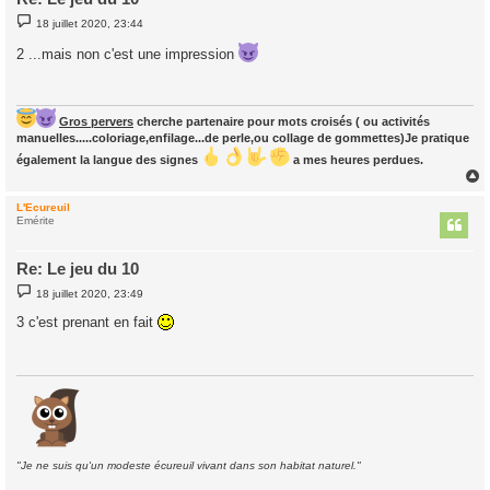
M
18 juillet 2020, 23:44
e
s
2 ...mais non c'est une impression
s
a
g
e
Gros pervers
cherche partenaire pour mots croisés ( ou activités
manuelles.....coloriage,enfilage...de perle,ou collage de gommettes)Je pratique
également la langue des signes
a mes heures perdues.
L'Ecureuil
t
Emérite
Re: Le jeu du 10
M
18 juillet 2020, 23:49
e
s
3 c'est prenant en fait
s
a
g
e
"Je ne suis qu'un modeste écureuil vivant dans son habitat naturel."