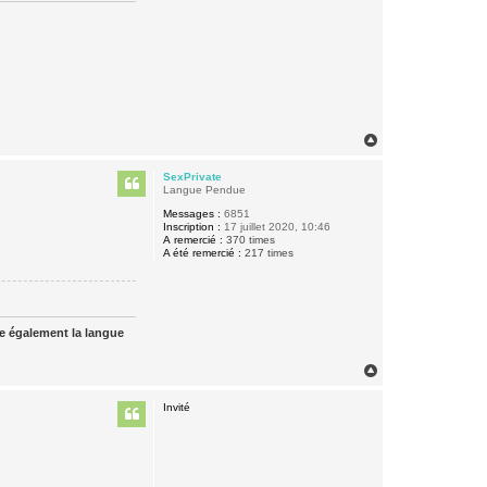
H
a
u
SexPrivate
t
Langue Pendue
Messages :
6851
Inscription :
17 juillet 2020, 10:46
A remercié :
370 times
A été remercié :
217 times
ue également la langue
H
a
u
Invité
t