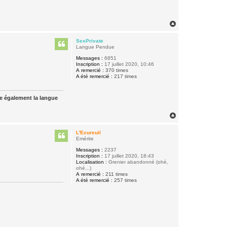
H
a
u
SexPrivate
t
Langue Pendue
Messages :
6851
Inscription :
17 juillet 2020, 10:46
A remercié :
370 times
A été remercié :
217 times
ue également la langue
H
a
u
L'Ecureuil
t
Emérite
Messages :
2237
Inscription :
17 juillet 2020, 18:43
Localisation :
Grenier abandonné (ohé,
ohé...)
A remercié :
211 times
A été remercié :
257 times