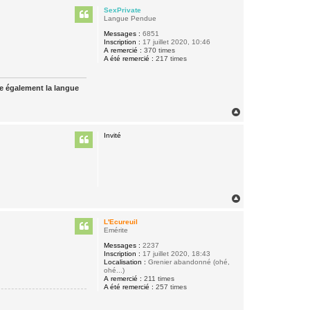
u
SexPrivate
t
Langue Pendue
Messages :
6851
Inscription :
17 juillet 2020, 10:46
A remercié :
370 times
A été remercié :
217 times
ue également la langue
H
a
u
Invité
t
H
a
u
L'Ecureuil
t
Emérite
Messages :
2237
Inscription :
17 juillet 2020, 18:43
Localisation :
Grenier abandonné (ohé,
ohé...)
A remercié :
211 times
A été remercié :
257 times