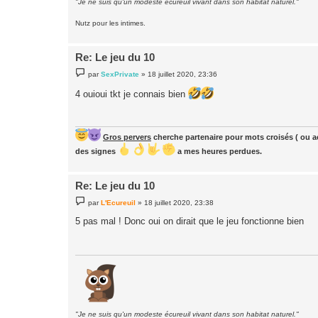
"Je ne suis qu'un modeste écureuil vivant dans son habitat naturel."
Nutz pour les intimes.
Re: Le jeu du 10
M
par
SexPrivate
»
18 juillet 2020, 23:36
e
s
4 ouioui tkt je connais bien
s
a
g
e
Gros pervers
cherche partenaire pour mots croisés ( ou ac
des signes
a mes heures perdues.
Re: Le jeu du 10
M
par
L'Ecureuil
»
18 juillet 2020, 23:38
e
s
5 pas mal ! Donc oui on dirait que le jeu fonctionne bien
s
a
g
e
"Je ne suis qu'un modeste écureuil vivant dans son habitat naturel."