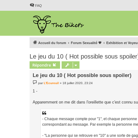
FAQ
Accueil du forum
Forum Sexualité 💗
Exhibition et Voye
Le jeu du 10 ( Hot possible sous spoiler
Répondre
Le jeu du 10 ( Hot possible sous spoiler)
M
par
L'Ecureuil
»
18 juillet 2020, 23:24
e
s
1 -
s
a
g
Apparemment on me dit dans l'oreillette que c'est connu sur 
e
- Chaque message compte pour "1", et chaque personne ré
correspondant au message. Par exemple la personne me ré
- "La personne qui se retrouve en "10" a une sorte de gage :