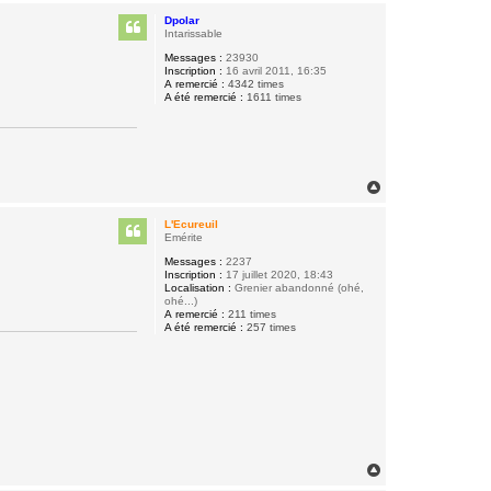
u
Dpolar
t
Intarissable
Messages :
23930
Inscription :
16 avril 2011, 16:35
A remercié :
4342 times
A été remercié :
1611 times
H
a
u
L'Ecureuil
t
Emérite
Messages :
2237
Inscription :
17 juillet 2020, 18:43
Localisation :
Grenier abandonné (ohé,
ohé...)
A remercié :
211 times
A été remercié :
257 times
H
a