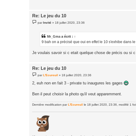
g
e
Re: Le jeu du 10
M
par
Invité
»
18 juillet 2020, 23:36
e
s
s
a
Mr_Gma
a écrit :
↑
g
9 bah on a précisé que oui en effet le 10 s'exhibe dans 
e
Je voulais savoir si c etait quelque chose de précis ou si c
Re: Le jeu du 10
M
par
L'Ecureuil
»
18 juillet 2020, 23:36
e
s
2, euh non en fait 3 - private tu inaugures les gages
s
a
g
Ben il peut choisir la photo qu'il veut apparemment.
e
Dernière modification par
L'Ecureuil
le 18 juillet 2020, 23:36, modifié 1 foi