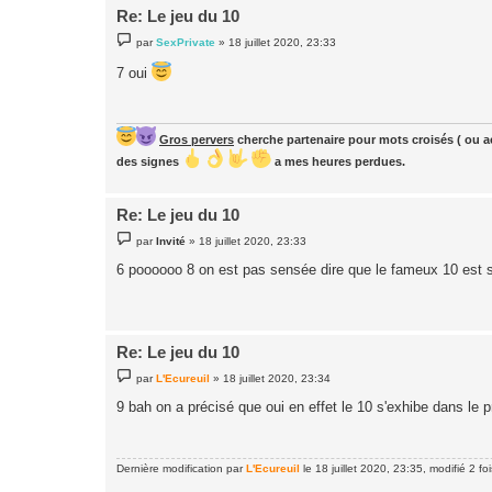
Re: Le jeu du 10
M
par
SexPrivate
»
18 juillet 2020, 23:33
e
s
7 oui
s
a
g
e
Gros pervers
cherche partenaire pour mots croisés ( ou ac
des signes
a mes heures perdues.
Re: Le jeu du 10
M
par
Invité
»
18 juillet 2020, 23:33
e
s
6 poooooo 8 on est pas sensée dire que le fameux 10 est 
s
a
g
e
Re: Le jeu du 10
M
par
L'Ecureuil
»
18 juillet 2020, 23:34
e
s
9 bah on a précisé que oui en effet le 10 s'exhibe dans le
s
a
g
e
Dernière modification par
L'Ecureuil
le 18 juillet 2020, 23:35, modifié 2 foi