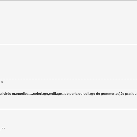
is.
tivités manuelles.....coloriage,enfilage...de perle,ou collage de gommettes)Je pratiq
 ^^