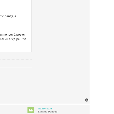
ticipant(e)s.
 commencer à poster
mal vu et ça peut se
H
a
u
SexPrivate
t
Langue Pendue