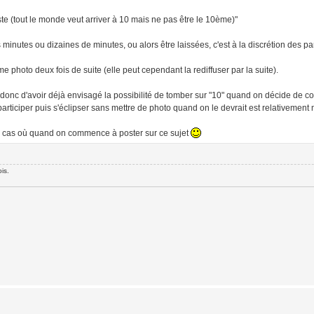
e (tout le monde veut arriver à 10 mais ne pas être le 10ème)"
minutes ou dizaines de minutes, ou alors être laissées, c'est à la discrétion des par
photo deux fois de suite (elle peut cependant la rediffuser par la suite).
 et donc d'avoir déjà envisagé la possibilité de tomber sur "10" quand on décide de
rticiper puis s'éclipser sans mettre de photo quand on le devrait est relativement 
 au cas où quand on commence à poster sur ce sujet
is.