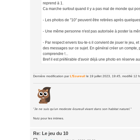
reprend à 1.
Ca marche surtout quand il y a pas mal de monde qui post
- Les photos de "10" peuvent être retirées après quelques 
- Une même personne n'est pas autorisée à poster la même 
- Par respect envers tou-te-s il convient de jouer le jeu,
des messages sur ce sujet. En général créer un compte, pa
comprendre !...
Bref il est préférable d'avoir déjà une photo en réserve
Dernière modification par
L'Ecureuil
le 19 juillet 2023, 19:45, modifié 12 fo
"Je ne suis qu'un modeste écureuil vivant dans son habitat naturel."
Nutz pour les intimes.
Re: Le jeu du 10
M