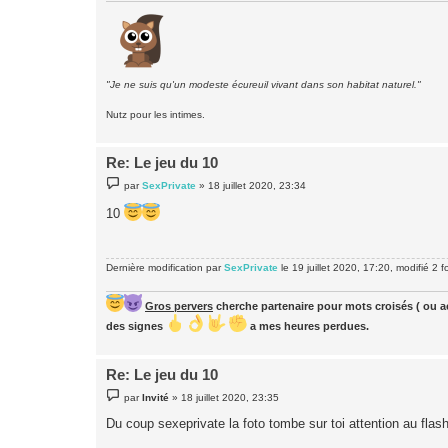
"Je ne suis qu'un modeste écureuil vivant dans son habitat naturel."
Nutz pour les intimes.
Re: Le jeu du 10
M
par
SexPrivate
»
18 juillet 2020, 23:34
e
s
10
s
a
g
e
Dernière modification par
SexPrivate
le 19 juillet 2020, 17:20, modifié 2 fo
Gros pervers
cherche partenaire pour mots croisés ( ou ac
des signes
a mes heures perdues.
Re: Le jeu du 10
M
par
Invité
»
18 juillet 2020, 23:35
e
s
Du coup sexeprivate la foto tombe sur toi attention au flash
s
a