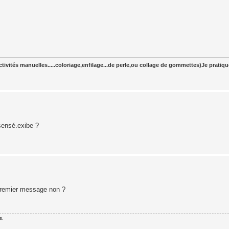
tivités manuelles.....coloriage,enfilage...de perle,ou collage de gommettes)Je pratiq
sensé.exibe ?
 premier message non ?
s.