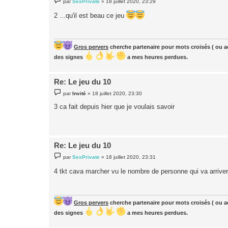
par
SexPrivate
»
18 juillet 2020, 23:29
e
s
2 ...qu'il est beau ce jeu
s
a
g
e
Gros pervers
cherche partenaire pour mots croisés ( ou ac
des signes
a mes heures perdues.
Re: Le jeu du 10
M
par
Invité
»
18 juillet 2020, 23:30
e
s
3 ca fait depuis hier que je voulais savoir
s
a
g
e
Re: Le jeu du 10
M
par
SexPrivate
»
18 juillet 2020, 23:31
e
s
4 tkt cava marcher vu le nombre de personne qui va arrive
s
a
g
e
Gros pervers
cherche partenaire pour mots croisés ( ou ac
des signes
a mes heures perdues.