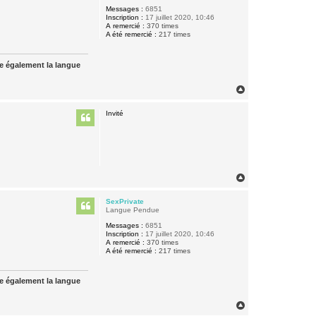
Messages :
6851
Inscription :
17 juillet 2020, 10:46
A remercié :
370 times
A été remercié :
217 times
ue également la langue
H
a
u
Invité
t
H
a
u
SexPrivate
t
Langue Pendue
Messages :
6851
Inscription :
17 juillet 2020, 10:46
A remercié :
370 times
A été remercié :
217 times
ue également la langue
H
a