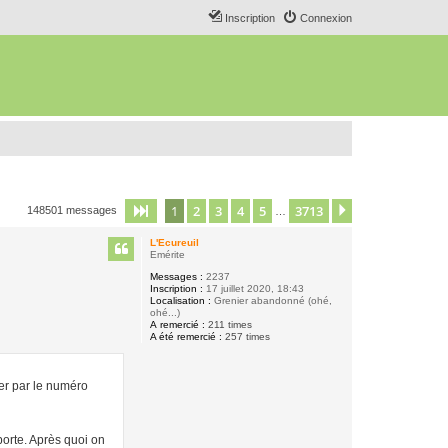
Inscription
Connexion
1
2
3
4
5
3713
Page
1
sur
3713
Suivant
148501 messages
…
L'Ecureuil
Emérite
Messages :
2237
Inscription :
17 juillet 2020, 18:43
Localisation :
Grenier abandonné (ohé,
ohé...)
A remercié :
211 times
A été remercié :
257 times
er par le numéro
mporte. Après quoi on