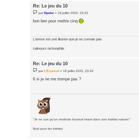
Re: Le jeu du 10
M
par
Dpolar
»
18 juillet 2020, 23:32
e
s
bon ben pour mettre cinq
s
a
g
e
L'amour est une illusion que je ne connais pas
calinours nichonphile
Re: Le jeu du 10
M
par
L'Ecureuil
»
18 juillet 2020, 23:33
e
s
6 si je ne me trompe pas ?
s
a
g
e
"Je ne suis qu'un modeste écureuil vivant dans son habitat naturel."
Nutz pour les intimes.