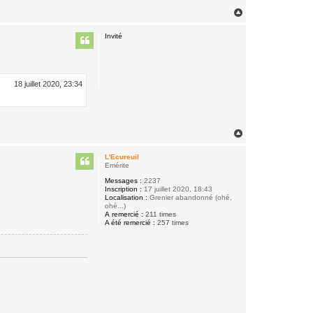
H
a
u
Invité
t
18 juillet 2020, 23:34
H
a
u
L'Ecureuil
t
Emérite
Messages :
2237
Inscription :
17 juillet 2020, 18:43
Localisation :
Grenier abandonné (ohé,
ohé...)
A remercié :
211 times
A été remercié :
257 times