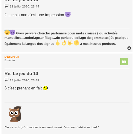
M
18 juillet 2020, 23:44
e
s
2 ...mais non c'est une impression
s
a
g
e
Gros pervers
cherche partenaire pour mots croisés ( ou activités
manuelles.....coloriage,enfilage...de perle,ou collage de gommettes)Je pratique
également la langue des signes
a mes heures perdues.
L'Ecureuil
t
Emérite
Re: Le jeu du 10
M
18 juillet 2020, 23:49
e
s
3 c'est prenant en fait
s
a
g
e
"Je ne suis qu'un modeste écureuil vivant dans son habitat naturel."