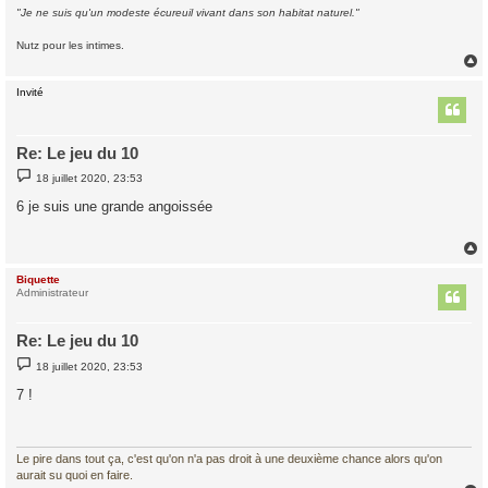
"Je ne suis qu'un modeste écureuil vivant dans son habitat naturel."
Nutz pour les intimes.
Invité
t
Re: Le jeu du 10
M
18 juillet 2020, 23:53
e
s
6 je suis une grande angoissée
s
a
g
e
Biquette
t
Administrateur
Re: Le jeu du 10
M
18 juillet 2020, 23:53
e
s
7 !
s
a
g
e
Le pire dans tout ça, c'est qu'on n'a pas droit à une deuxième chance alors qu'on
aurait su quoi en faire.