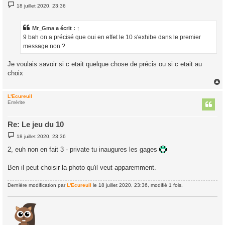
M
18 juillet 2020, 23:36
e
s
s
a
Mr_Gma
a écrit :
↑
g
9 bah on a précisé que oui en effet le 10 s'exhibe dans le premier
e
message non ?
Je voulais savoir si c etait quelque chose de précis ou si c etait au
choix
L'Ecureuil
t
Emérite
Re: Le jeu du 10
M
18 juillet 2020, 23:36
e
s
2, euh non en fait 3 - private tu inaugures les gages
s
a
g
Ben il peut choisir la photo qu'il veut apparemment.
e
Dernière modification par
L'Ecureuil
le 18 juillet 2020, 23:36, modifié 1 fois.