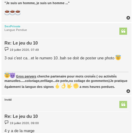
"Je suis un homme, je suis un homme ..."
SexPrivate
t
Langue Pendue
Re: Le jeu du 10
M
19 juillet 2020, 07:49
e
s
3 oui c'est ca...et le numero 10..bah se doit de poster une photo
s
a
g
e
Gros pervers
cherche partenaire pour mots croisés ( ou activités
manuelles.....coloriage,enfilage...de perle,ou collage de gommettes)Je pratique
également la langue des signes
a mes heures perdues.
Invité
t
Re: Le jeu du 10
M
19 juillet 2020, 09:00
e
s
4 y a de la marge
s