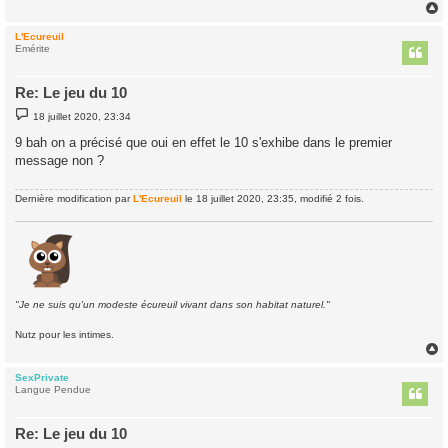
e
L'Ecureuil
t
Emérite
Re: Le jeu du 10
M
18 juillet 2020, 23:34
e
s
9 bah on a précisé que oui en effet le 10 s'exhibe dans le premier
s
message non ?
a
g
e
Dernière modification par
L'Ecureuil
le 18 juillet 2020, 23:35, modifié 2 fois.
"Je ne suis qu'un modeste écureuil vivant dans son habitat naturel."
Nutz pour les intimes.
SexPrivate
t
Langue Pendue
Re: Le jeu du 10