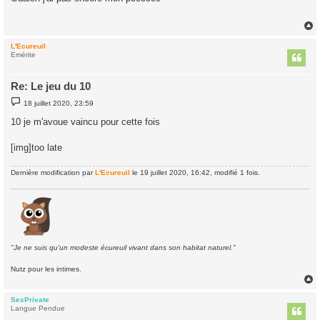
s
a
g
e
L'Ecureuil
t
Emérite
Re: Le jeu du 10
M
18 juillet 2020, 23:59
e
s
10 je m'avoue vaincu pour cette fois
s
a
g
[img]too late
e
Dernière modification par
L'Ecureuil
le 19 juillet 2020, 16:42, modifié 1 fois.
"Je ne suis qu'un modeste écureuil vivant dans son habitat naturel."
Nutz pour les intimes.
SexPrivate
t
Langue Pendue