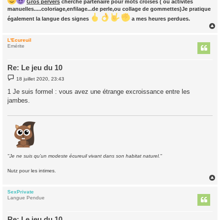
Gros pervers
cherche partenaire pour mots croisés ( ou activités
manuelles.....coloriage,enfilage...de perle,ou collage de gommettes)Je pratique
également la langue des signes
a mes heures perdues.
L'Ecureuil
t
Emérite
Re: Le jeu du 10
M
18 juillet 2020, 23:43
e
s
1 Je suis formel : vous avez une étrange excroissance entre les
s
jambes.
a
g
e
"Je ne suis qu'un modeste écureuil vivant dans son habitat naturel."
Nutz pour les intimes.
SexPrivate
t
Langue Pendue
Re: Le jeu du 10