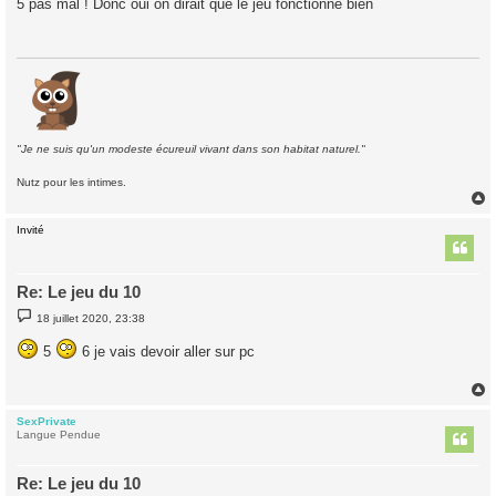
5 pas mal ! Donc oui on dirait que le jeu fonctionne bien
s
a
g
e
"Je ne suis qu'un modeste écureuil vivant dans son habitat naturel."
Nutz pour les intimes.
Invité
t
Re: Le jeu du 10
M
18 juillet 2020, 23:38
e
s
5
6 je vais devoir aller sur pc
s
a
g
e
SexPrivate
t
Langue Pendue
Re: Le jeu du 10