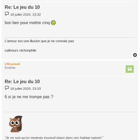
Re: Le jeu du 10
M
18 juillet 2020, 23:32
e
s
bon ben pour mettre cinq
s
a
g
e
L'amour est une illusion que je ne connais pas
calinours nichonphile
L'Ecureuil
t
Emérite
Re: Le jeu du 10
M
18 juillet 2020, 23:33
e
s
6 si je ne me trompe pas ?
s
a
g
e
"Je ne suis qu'un modeste écureuil vivant dans son habitat naturel."