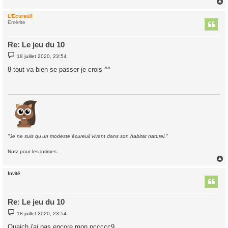
L'Ecureuil
t
Emérite
Re: Le jeu du 10
M
18 juillet 2020, 23:54
e
s
8 tout va bien se passer je crois ^^
s
a
g
e
"Je ne suis qu'un modeste écureuil vivant dans son habitat naturel."
Nutz pour les intimes.
Invité
t
Re: Le jeu du 10
M
18 juillet 2020, 23:54
e
s
Ouaich j'ai pas encore mon pccccc9