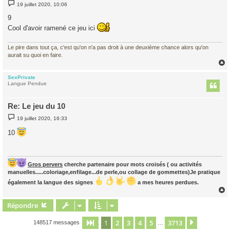
M
19 juillet 2020, 10:06
e
s
9
s
a
Cool d'avoir ramené ce jeu ici
g
e
Le pire dans tout ça, c'est qu'on n'a pas droit à une deuxième chance alors qu'on
aurait su quoi en faire.
SexPrivate
t
Langue Pendue
Re: Le jeu du 10
M
19 juillet 2020, 16:33
e
s
10
s
a
g
e
Gros pervers
cherche partenaire pour mots croisés ( ou activités
manuelles.....coloriage,enfilage...de perle,ou collage de gommettes)Je pratique
également la langue des signes
a mes heures perdues.
Répondre
t
1
2
3
4
5
3713
Page
1
sur
3713
Suivant
148517 messages
…