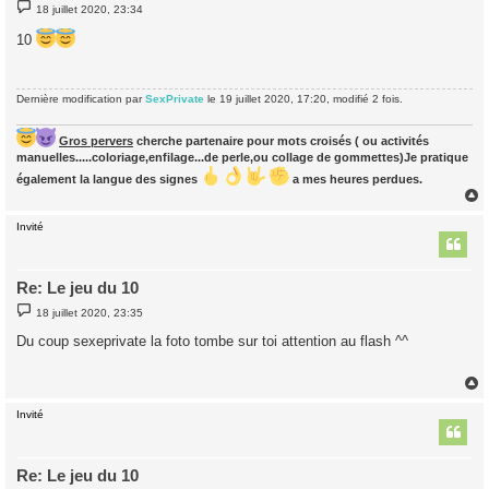
M
18 juillet 2020, 23:34
e
s
10
s
a
g
e
Dernière modification par
SexPrivate
le 19 juillet 2020, 17:20, modifié 2 fois.
Gros pervers
cherche partenaire pour mots croisés ( ou activités
manuelles.....coloriage,enfilage...de perle,ou collage de gommettes)Je pratique
également la langue des signes
a mes heures perdues.
Invité
t
Re: Le jeu du 10
M
18 juillet 2020, 23:35
e
s
Du coup sexeprivate la foto tombe sur toi attention au flash ^^
s
a
g
e
Invité
t
Re: Le jeu du 10