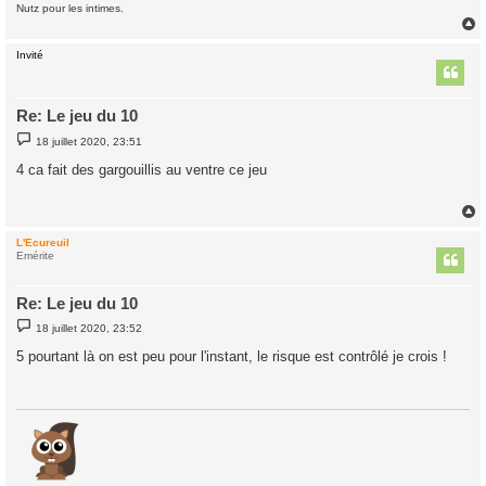
Nutz pour les intimes.
Invité
t
Re: Le jeu du 10
M
18 juillet 2020, 23:51
e
s
4 ca fait des gargouillis au ventre ce jeu
s
a
g
e
L'Ecureuil
t
Emérite
Re: Le jeu du 10
M
18 juillet 2020, 23:52
e
s
5 pourtant là on est peu pour l'instant, le risque est contrôlé je crois !
s
a
g
e