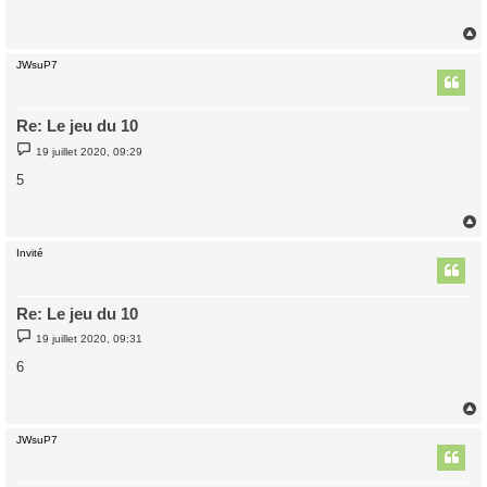
a
g
e
JWsuP7
t
Re: Le jeu du 10
M
19 juillet 2020, 09:29
e
s
5
s
a
g
e
Invité
t
Re: Le jeu du 10
M
19 juillet 2020, 09:31
e
s
6
s
a
g
e
JWsuP7
t