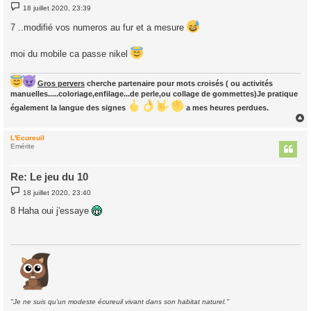
M
18 juillet 2020, 23:39
e
s
7 ..modifié vos numeros au fur et a mesure
s
a
g
moi du mobile ca passe nikel
e
Gros pervers
cherche partenaire pour mots croisés ( ou activités
manuelles.....coloriage,enfilage...de perle,ou collage de gommettes)Je pratique
également la langue des signes
a mes heures perdues.
L'Ecureuil
t
Emérite
Re: Le jeu du 10
M
18 juillet 2020, 23:40
e
s
8 Haha oui j'essaye
s
a
g
e
"Je ne suis qu'un modeste écureuil vivant dans son habitat naturel."