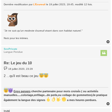
Dernière modification par
L'Ecureuil
le 19 juillet 2023, 19:45, modifié 12 fois.
"Je ne suis qu'un modeste écureuil vivant dans son habitat naturel."
Nutz pour les intimes.
SexPrivate
t
Langue Pendue
Re: Le jeu du 10
M
18 juillet 2020, 23:29
e
s
2 ...qu'il est beau ce jeu
s
a
g
e
Gros pervers
cherche partenaire pour mots croisés ( ou activités
manuelles.....coloriage,enfilage...de perle,ou collage de gommettes)Je pratique
également la langue des signes
a mes heures perdues.
Invité