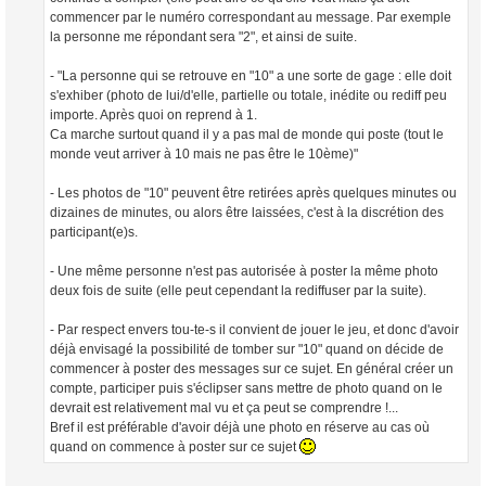
commencer par le numéro correspondant au message. Par exemple
la personne me répondant sera "2", et ainsi de suite.
- "La personne qui se retrouve en "10" a une sorte de gage : elle doit
s'exhiber (photo de lui/d'elle, partielle ou totale, inédite ou rediff peu
importe. Après quoi on reprend à 1.
Ca marche surtout quand il y a pas mal de monde qui poste (tout le
monde veut arriver à 10 mais ne pas être le 10ème)"
- Les photos de "10" peuvent être retirées après quelques minutes ou
dizaines de minutes, ou alors être laissées, c'est à la discrétion des
participant(e)s.
- Une même personne n'est pas autorisée à poster la même photo
deux fois de suite (elle peut cependant la rediffuser par la suite).
- Par respect envers tou-te-s il convient de jouer le jeu, et donc d'avoir
déjà envisagé la possibilité de tomber sur "10" quand on décide de
commencer à poster des messages sur ce sujet. En général créer un
compte, participer puis s'éclipser sans mettre de photo quand on le
devrait est relativement mal vu et ça peut se comprendre !...
Bref il est préférable d'avoir déjà une photo en réserve au cas où
quand on commence à poster sur ce sujet