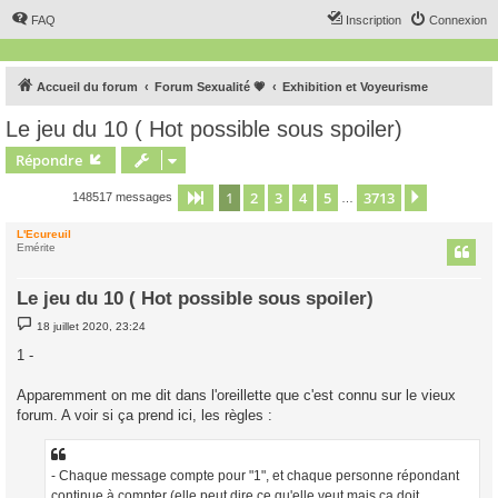
FAQ
Inscription
Connexion
Accueil du forum
Forum Sexualité 💗
Exhibition et Voyeurisme
Le jeu du 10 ( Hot possible sous spoiler)
Répondre
1
2
3
4
5
3713
Page
1
sur
3713
Suivant
148517 messages
…
L'Ecureuil
Emérite
Le jeu du 10 ( Hot possible sous spoiler)
M
18 juillet 2020, 23:24
e
s
1 -
s
a
g
Apparemment on me dit dans l'oreillette que c'est connu sur le vieux
e
forum. A voir si ça prend ici, les règles :
- Chaque message compte pour "1", et chaque personne répondant
continue à compter (elle peut dire ce qu'elle veut mais ça doit