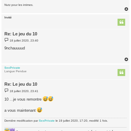
Nutz pour les intimes.
Invité
t
Re: Le jeu du 10
M
18 juillet 2020, 23:40
e
s
9nchauuuud
s
a
g
e
SexPrivate
t
Langue Pendue
Re: Le jeu du 10
M
18 juillet 2020, 23:41
e
s
10 ...je vous remontre
s
a
g
a vous maintenant
e
Dernière modification par
SexPrivate
le 19 juillet 2020, 17:20, modifié 1 fois.