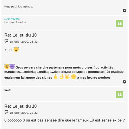
Nutz pour les intimes.
SexPrivate
t
Langue Pendue
Re: Le jeu du 10
M
18 juillet 2020, 23:33
e
s
7 oui
s
a
g
e
Gros pervers
cherche partenaire pour mots croisés ( ou activités
manuelles.....coloriage,enfilage...de perle,ou collage de gommettes)Je pratique
également la langue des signes
a mes heures perdues.
Invité
t
Re: Le jeu du 10
M
18 juillet 2020, 23:33
e
s
6 poooooo 8 on est pas sensée dire que le fameux 10 est sensé.exibe ?
s
a
g