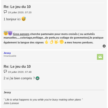
Re: Le jeu du 10
M
19 juillet 2020, 07:20
e
s
1 bonjour ici
s
a
g
e
Gros pervers
cherche partenaire pour mots croisés ( ou activités
manuelles.....coloriage,enfilage...de perle,ou collage de gommettes)Je pratique
également la langue des signes
a mes heures perdues.
Jessy
t
Intarissable
Re: Le jeu du 10
M
19 juillet 2020, 07:48
e
s
2 si j'ai bien compris ?
s
a
g
e
Jessy
" Life is what happens to you while you're busy making other plans "
John Lennon