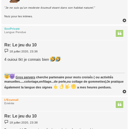
"Je ne suis qu'un modeste écureuil vivant dans son habitat naturel."
Nutz pour les intimes.
SexPrivate
t
Langue Pendue
Re: Le jeu du 10
M
18 juillet 2020, 23:36
e
s
4 ouioui tkt je connais bien
s
a
g
e
Gros pervers
cherche partenaire pour mots croisés ( ou activités
manuelles.....coloriage,enfilage...de perle,ou collage de gommettes)Je pratique
également la langue des signes
a mes heures perdues.
L'Ecureuil
t
Emérite
Re: Le jeu du 10
M
18 juillet 2020, 23:38
e
s