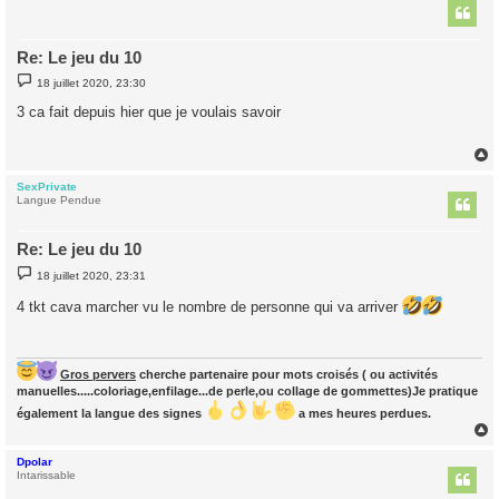
t
Re: Le jeu du 10
M
18 juillet 2020, 23:30
e
s
3 ca fait depuis hier que je voulais savoir
s
a
g
e
SexPrivate
t
Langue Pendue
Re: Le jeu du 10
M
18 juillet 2020, 23:31
e
s
4 tkt cava marcher vu le nombre de personne qui va arriver
s
a
g
e
Gros pervers
cherche partenaire pour mots croisés ( ou activités
manuelles.....coloriage,enfilage...de perle,ou collage de gommettes)Je pratique
également la langue des signes
a mes heures perdues.
Dpolar
t
Intarissable