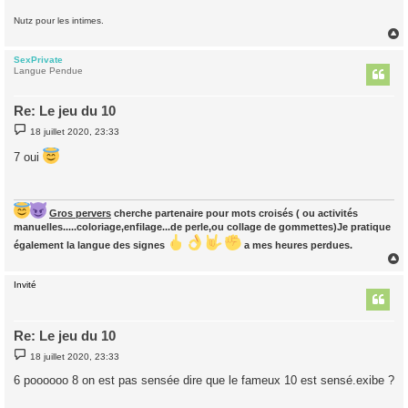
Nutz pour les intimes.
SexPrivate
t
Langue Pendue
Re: Le jeu du 10
M
18 juillet 2020, 23:33
e
s
7 oui
s
a
g
e
Gros pervers
cherche partenaire pour mots croisés ( ou activités
manuelles.....coloriage,enfilage...de perle,ou collage de gommettes)Je pratique
également la langue des signes
a mes heures perdues.
Invité
t
Re: Le jeu du 10
M
18 juillet 2020, 23:33
e
s
6 poooooo 8 on est pas sensée dire que le fameux 10 est sensé.exibe ?
s
a
g