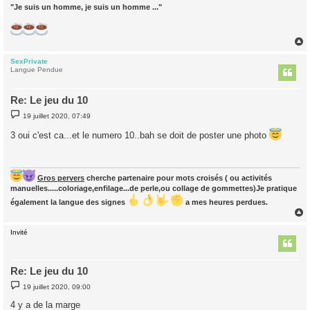
"Je suis un homme, je suis un homme ..."
SexPrivate
t
Langue Pendue
Re: Le jeu du 10
M
19 juillet 2020, 07:49
e
s
3 oui c'est ca...et le numero 10..bah se doit de poster une photo
s
a
g
e
Gros pervers
cherche partenaire pour mots croisés ( ou activités
manuelles.....coloriage,enfilage...de perle,ou collage de gommettes)Je pratique
également la langue des signes
a mes heures perdues.
Invité
t
Re: Le jeu du 10
M
19 juillet 2020, 09:00
e
s
4 y a de la marge
s