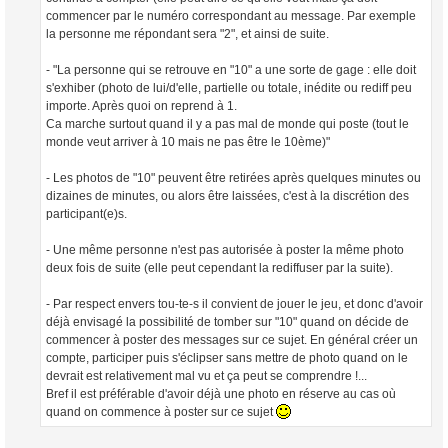
commencer par le numéro correspondant au message. Par exemple
la personne me répondant sera "2", et ainsi de suite.
- "La personne qui se retrouve en "10" a une sorte de gage : elle doit
s'exhiber (photo de lui/d'elle, partielle ou totale, inédite ou rediff peu
importe. Après quoi on reprend à 1.
Ca marche surtout quand il y a pas mal de monde qui poste (tout le
monde veut arriver à 10 mais ne pas être le 10ème)"
- Les photos de "10" peuvent être retirées après quelques minutes ou
dizaines de minutes, ou alors être laissées, c'est à la discrétion des
participant(e)s.
- Une même personne n'est pas autorisée à poster la même photo
deux fois de suite (elle peut cependant la rediffuser par la suite).
- Par respect envers tou-te-s il convient de jouer le jeu, et donc d'avoir
déjà envisagé la possibilité de tomber sur "10" quand on décide de
commencer à poster des messages sur ce sujet. En général créer un
compte, participer puis s'éclipser sans mettre de photo quand on le
devrait est relativement mal vu et ça peut se comprendre !...
Bref il est préférable d'avoir déjà une photo en réserve au cas où
quand on commence à poster sur ce sujet