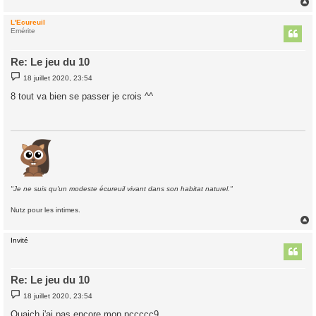
L'Ecureuil
t
Emérite
Re: Le jeu du 10
M
18 juillet 2020, 23:54
e
s
8 tout va bien se passer je crois ^^
s
a
g
e
"Je ne suis qu'un modeste écureuil vivant dans son habitat naturel."
Nutz pour les intimes.
Invité
t
Re: Le jeu du 10
M
18 juillet 2020, 23:54
e
s
Ouaich j'ai pas encore mon pccccc9