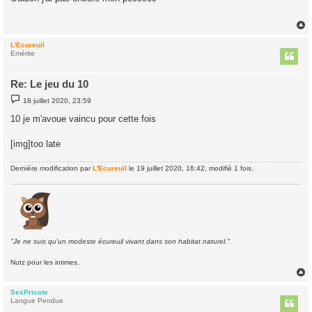
s
a
g
e
L'Ecureuil
t
Emérite
Re: Le jeu du 10
M
18 juillet 2020, 23:59
e
s
10 je m'avoue vaincu pour cette fois
s
a
g
[img]too late
e
Dernière modification par
L'Ecureuil
le 19 juillet 2020, 16:42, modifié 1 fois.
"Je ne suis qu'un modeste écureuil vivant dans son habitat naturel."
Nutz pour les intimes.
SexPrivate
t
Langue Pendue