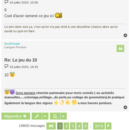
M
19 juillet 2020, 10:06
e
s
9
s
a
Cool d'avoir ramené ce jeu ici
g
e
Le pire dans tout ça, c'est qu'on n'a pas droit à une deuxième chance alors qu'on
aurait su quoi en faire.
SexPrivate
t
Langue Pendue
Re: Le jeu du 10
M
19 juillet 2020, 16:33
e
s
10
s
a
g
e
Gros pervers
cherche partenaire pour mots croisés ( ou activités
manuelles.....coloriage,enfilage...de perle,ou collage de gommettes)Je pratique
également la langue des signes
a mes heures perdues.
Répondre
t
1
2
3
4
5
3713
Page
1
sur
3713
Suivant
148502 messages
…