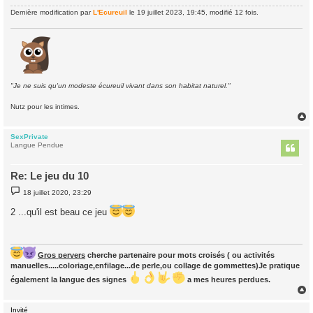
Dernière modification par
L'Ecureuil
le 19 juillet 2023, 19:45, modifié 12 fois.
"Je ne suis qu'un modeste écureuil vivant dans son habitat naturel."
Nutz pour les intimes.
SexPrivate
t
Langue Pendue
Re: Le jeu du 10
M
18 juillet 2020, 23:29
e
s
2 ...qu'il est beau ce jeu
s
a
g
e
Gros pervers
cherche partenaire pour mots croisés ( ou activités
manuelles.....coloriage,enfilage...de perle,ou collage de gommettes)Je pratique
également la langue des signes
a mes heures perdues.
Invité