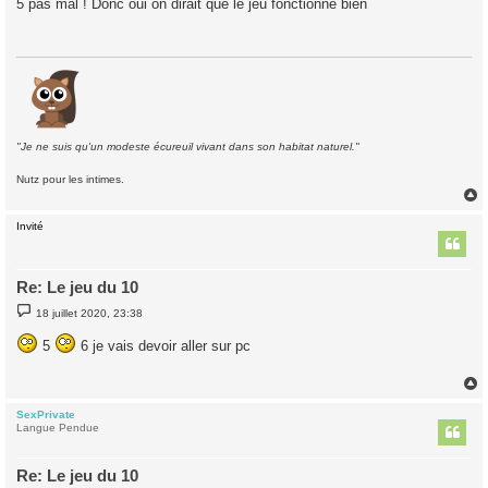
5 pas mal ! Donc oui on dirait que le jeu fonctionne bien
s
a
g
e
"Je ne suis qu'un modeste écureuil vivant dans son habitat naturel."
Nutz pour les intimes.
Invité
t
Re: Le jeu du 10
M
18 juillet 2020, 23:38
e
s
5
6 je vais devoir aller sur pc
s
a
g
e
SexPrivate
t
Langue Pendue
Re: Le jeu du 10