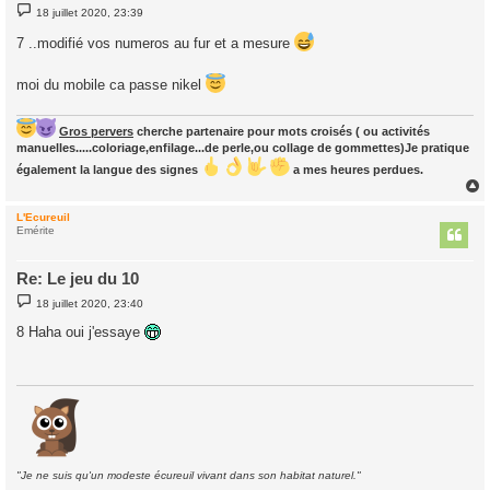
M
18 juillet 2020, 23:39
e
s
7 ..modifié vos numeros au fur et a mesure
s
a
g
moi du mobile ca passe nikel
e
Gros pervers
cherche partenaire pour mots croisés ( ou activités
manuelles.....coloriage,enfilage...de perle,ou collage de gommettes)Je pratique
également la langue des signes
a mes heures perdues.
L'Ecureuil
t
Emérite
Re: Le jeu du 10
M
18 juillet 2020, 23:40
e
s
8 Haha oui j'essaye
s
a
g
e
"Je ne suis qu'un modeste écureuil vivant dans son habitat naturel."