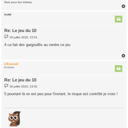
Nutz pour les intimes.
Invité
t
Re: Le jeu du 10
M
18 juillet 2020, 23:51
e
s
4 ca fait des gargouillis au ventre ce jeu
s
a
g
e
L'Ecureuil
t
Emérite
Re: Le jeu du 10
M
18 juillet 2020, 23:52
e
s
5 pourtant là on est peu pour l'instant, le risque est contrôlé je crois !
s
a
g
e