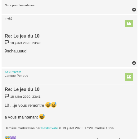
Nutz pour les intimes.
Invité
t
Re: Le jeu du 10
M
18 juillet 2020, 23:40
e
s
9nchauuuud
s
a
g
e
SexPrivate
t
Langue Pendue
Re: Le jeu du 10
M
18 juillet 2020, 23:41
e
s
10 ...je vous remontre
s
a
g
a vous maintenant
e
Dernière modification par
SexPrivate
le 19 juillet 2020, 17:20, modifié 1 fois.