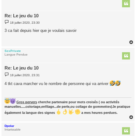
t
Re: Le jeu du 10
M
18 juillet 2020, 23:30
e
s
3 ca fait depuis hier que je voulais savoir
s
a
g
e
SexPrivate
t
Langue Pendue
Re: Le jeu du 10
M
18 juillet 2020, 23:31
e
s
4 tkt cava marcher vu le nombre de personne qui va arriver
s
a
g
e
Gros pervers
cherche partenaire pour mots croisés ( ou activités
manuelles.....coloriage,enfilage...de perle,ou collage de gommettes)Je pratique
également la langue des signes
a mes heures perdues.
Dpolar
t
Intarissable