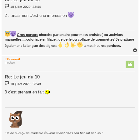
M
18 juillet 2020, 23:44
e
s
2 ...mais non c'est une impression
s
a
g
e
Gros pervers
cherche partenaire pour mots croisés ( ou activités
manuelles.....coloriage,enfilage...de perle,ou collage de gommettes)Je pratique
également la langue des signes
a mes heures perdues.
L'Ecureuil
t
Emérite
Re: Le jeu du 10
M
18 juillet 2020, 23:49
e
s
3 c'est prenant en fait
s
a
g
e
"Je ne suis qu'un modeste écureuil vivant dans son habitat naturel."