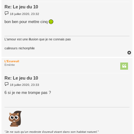
Re: Le jeu du 10
M
18 juillet 2020, 23:32
e
s
bon ben pour mettre cinq
s
a
g
e
L'amour est une illusion que je ne connais pas
calinours nichonphile
L'Ecureuil
t
Emérite
Re: Le jeu du 10
M
18 juillet 2020, 23:33
e
s
6 si je ne me trompe pas ?
s
a
g
e
"Je ne suis qu'un modeste écureuil vivant dans son habitat naturel."