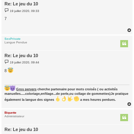
Re: Le jeu du 10
M
19 juillet 2020, 09:33
e
s
7
s
a
g
e
SexPrivate
t
Langue Pendue
Re: Le jeu du 10
M
19 juillet 2020, 09:44
e
s
8
s
a
g
e
Gros pervers
cherche partenaire pour mots croisés ( ou activités
manuelles.....coloriage,enfilage...de perle,ou collage de gommettes)Je pratique
également la langue des signes
a mes heures perdues.
Biquette
t
Administrateur
Re: Le jeu du 10