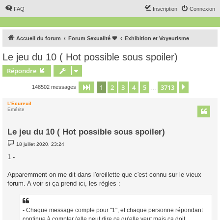
FAQ
Inscription
Connexion
Accueil du forum
Forum Sexualité 💗
Exhibition et Voyeurisme
Le jeu du 10 ( Hot possible sous spoiler)
Répondre
1
2
3
4
5
3713
Page
1
sur
3713
Suivant
148502 messages
…
L'Ecureuil
Emérite
Le jeu du 10 ( Hot possible sous spoiler)
M
18 juillet 2020, 23:24
e
s
1 -
s
a
g
Apparemment on me dit dans l'oreillette que c'est connu sur le vieux
e
forum. A voir si ça prend ici, les règles :
- Chaque message compte pour "1", et chaque personne répondant
continue à compter (elle peut dire ce qu'elle veut mais ça doit