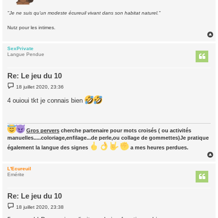
"Je ne suis qu'un modeste écureuil vivant dans son habitat naturel."
Nutz pour les intimes.
SexPrivate
t
Langue Pendue
Re: Le jeu du 10
M
18 juillet 2020, 23:36
e
s
4 ouioui tkt je connais bien
s
a
g
e
Gros pervers
cherche partenaire pour mots croisés ( ou activités
manuelles.....coloriage,enfilage...de perle,ou collage de gommettes)Je pratique
également la langue des signes
a mes heures perdues.
L'Ecureuil
t
Emérite
Re: Le jeu du 10
M
18 juillet 2020, 23:38
e
s