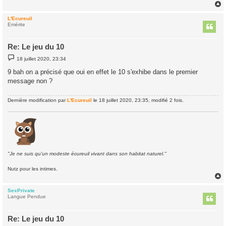
e
L'Ecureuil
t
Emérite
Re: Le jeu du 10
M
18 juillet 2020, 23:34
e
s
9 bah on a précisé que oui en effet le 10 s'exhibe dans le premier
s
message non ?
a
g
e
Dernière modification par
L'Ecureuil
le 18 juillet 2020, 23:35, modifié 2 fois.
"Je ne suis qu'un modeste écureuil vivant dans son habitat naturel."
Nutz pour les intimes.
SexPrivate
t
Langue Pendue
Re: Le jeu du 10