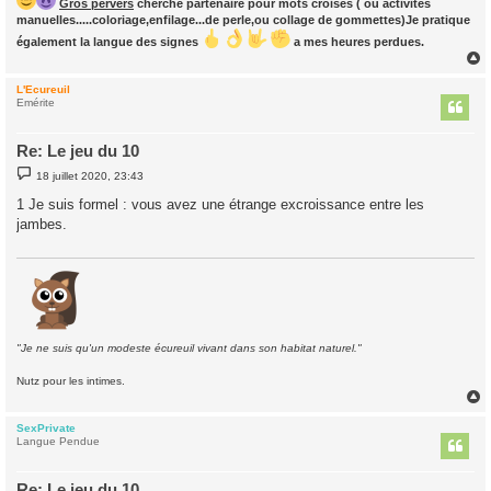
Gros pervers
cherche partenaire pour mots croisés ( ou activités
manuelles.....coloriage,enfilage...de perle,ou collage de gommettes)Je pratique
également la langue des signes
a mes heures perdues.
L'Ecureuil
t
Emérite
Re: Le jeu du 10
M
18 juillet 2020, 23:43
e
s
1 Je suis formel : vous avez une étrange excroissance entre les
s
jambes.
a
g
e
"Je ne suis qu'un modeste écureuil vivant dans son habitat naturel."
Nutz pour les intimes.
SexPrivate
t
Langue Pendue
Re: Le jeu du 10