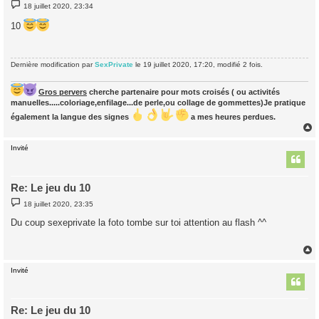
M
18 juillet 2020, 23:34
e
s
10
s
a
g
e
Dernière modification par
SexPrivate
le 19 juillet 2020, 17:20, modifié 2 fois.
Gros pervers
cherche partenaire pour mots croisés ( ou activités
manuelles.....coloriage,enfilage...de perle,ou collage de gommettes)Je pratique
également la langue des signes
a mes heures perdues.
Invité
t
Re: Le jeu du 10
M
18 juillet 2020, 23:35
e
s
Du coup sexeprivate la foto tombe sur toi attention au flash ^^
s
a
g
e
Invité
t
Re: Le jeu du 10