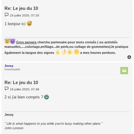
Re: Le jeu du 10
M
19 juillet 2020, 07:20
e
s
1 bonjour ici
s
a
g
e
Gros pervers
cherche partenaire pour mots croisés ( ou activités
manuelles.....coloriage,enfilage...de perle,ou collage de gommettes)Je pratique
également la langue des signes
a mes heures perdues.
Jessy
t
Intarissable
Re: Le jeu du 10
M
19 juillet 2020, 07:48
e
s
2 si j'ai bien compris ?
s
a
g
e
Jessy
" Life is what happens to you while you're busy making other plans "
John Lennon