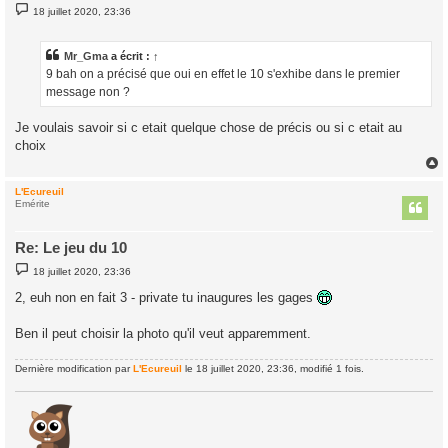
M
18 juillet 2020, 23:36
e
s
s
a
Mr_Gma
a écrit :
↑
g
9 bah on a précisé que oui en effet le 10 s'exhibe dans le premier
e
message non ?
Je voulais savoir si c etait quelque chose de précis ou si c etait au
choix
L'Ecureuil
t
Emérite
Re: Le jeu du 10
M
18 juillet 2020, 23:36
e
s
2, euh non en fait 3 - private tu inaugures les gages
s
a
g
Ben il peut choisir la photo qu'il veut apparemment.
e
Dernière modification par
L'Ecureuil
le 18 juillet 2020, 23:36, modifié 1 fois.