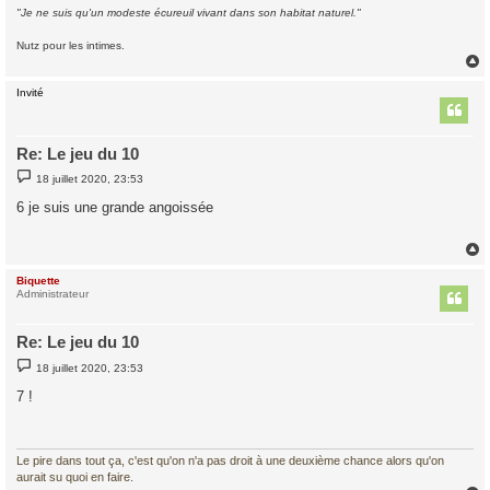
"Je ne suis qu'un modeste écureuil vivant dans son habitat naturel."
Nutz pour les intimes.
Invité
t
Re: Le jeu du 10
M
18 juillet 2020, 23:53
e
s
6 je suis une grande angoissée
s
a
g
e
Biquette
t
Administrateur
Re: Le jeu du 10
M
18 juillet 2020, 23:53
e
s
7 !
s
a
g
e
Le pire dans tout ça, c'est qu'on n'a pas droit à une deuxième chance alors qu'on
aurait su quoi en faire.