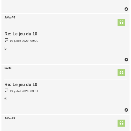
a
g
e
JWsuP7
t
Re: Le jeu du 10
M
19 juillet 2020, 09:29
e
s
5
s
a
g
e
Invité
t
Re: Le jeu du 10
M
19 juillet 2020, 09:31
e
s
6
s
a
g
e
JWsuP7
t